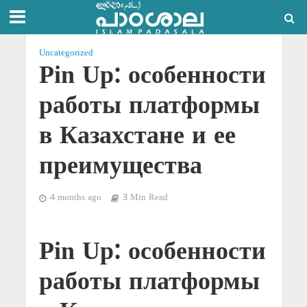
Uncategorized
Pin Up: особенности
работы платформы
в Казахстане и ее
преимущества
4 months ago
3 Min Read
Pin Up: особенности
работы платформы