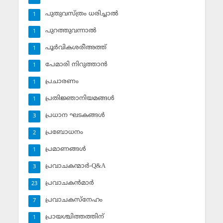
പുതുവസ്ത്രം ധരിച്ചാല്‍
1
പുറത്തുവന്നാല്‍
1
പൂര്‍വികശരീഅത്ത്
1
പേമാരി നിറുത്താന്‍
1
പ്രചാരണം
1
പ്രതിജ്ഞാനിയമങ്ങള്‍
1
പ്രധാന ഘടകങ്ങള്‍
3
പ്രബോധനം
2
പ്രമാണങ്ങള്‍
1
പ്രവാചകന്മാര്‍-Q&A
3
പ്രവാചകന്‍മാര്‍
23
പ്രവാചകസ്‌നേഹം
7
പ്രായശ്ചിത്തത്തിന്
1