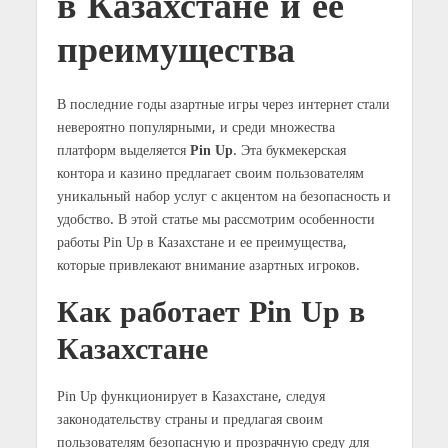
в Казахстане и ее
преимущества
В последние годы азартные игры через интернет стали
невероятно популярными, и среди множества
платформ выделяется
Pin Up
. Эта букмекерская
контора и казино предлагает своим пользователям
уникальный набор услуг с акцентом на безопасность и
удобство. В этой статье мы рассмотрим особенности
работы Pin Up в Казахстане и ее преимущества,
которые привлекают внимание азартных игроков.
Как работает Pin Up в
Казахстане
Pin Up функционирует в Казахстане, следуя
законодательству страны и предлагая своим
пользователям безопасную и прозрачную среду для