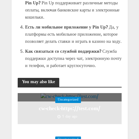
Pin Up?
Pin Up поддерживает различные методы
оплаты, включая банковские карты и электронные
кошельки.
Есть ли мобильное приложение у Pin Up?
Да, у
платформы есть мобильное приложение, которое
позволяет делать ставки и играть в казино на ходу.
Как связаться со службой поддержки?
Служба
поддержки доступна через чат, электронную почту
и телефон, и работает круглосуточно.
You may also like
Uncategorized
cw-check-https://test.com/
1 day ago