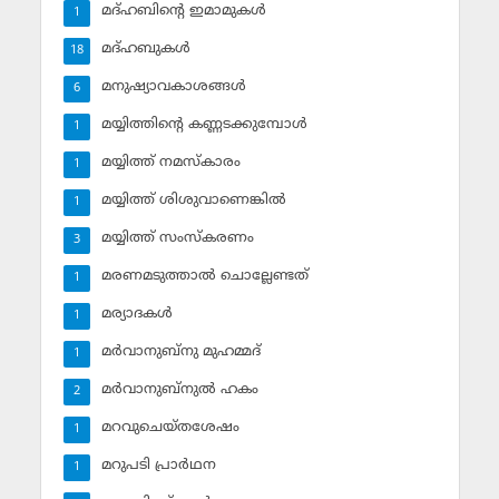
മദ്ഹബിന്റെ ഇമാമുകള്‍
1
മദ്ഹബുകള്‍
18
മനുഷ്യാവകാശങ്ങള്‍
6
മയ്യിത്തിന്റെ കണ്ണടക്കുമ്പോള്‍
1
മയ്യിത്ത് നമസ്‌കാരം
1
മയ്യിത്ത് ശിശുവാണെങ്കില്‍
1
മയ്യിത്ത് സംസ്‌കരണം
3
മരണമടുത്താല്‍ ചൊല്ലേണ്ടത്
1
മര്യാദകള്‍
1
മര്‍വാനുബ്‌നു മുഹമ്മദ്
1
മര്‍വാനുബ്‌നുല്‍ ഹകം
2
മറവുചെയ്തശേഷം
1
മറുപടി പ്രാര്‍ഥന
1