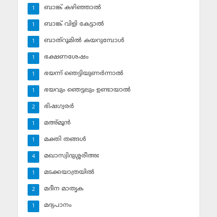
ബാങ്ക് കഴിഞ്ഞാല്‍
1
ബാങ്ക് വിളി കേട്ടാല്‍
1
ബാത്‌റൂമില്‍ കയറുമ്പോള്‍
1
ഭക്ഷണശേഷം
1
ഭയന്ന് ഞെട്ടിയുണര്‍ന്നാല്‍
1
ഭയവും ഞെട്ടലും ഉണ്ടായാല്‍
1
ഭിഷഗ്വരര്‍
2
മഅ്മൂന്‍
1
മക്തി തങ്ങള്‍
1
മഖാസ്വിദുശ്ശരീഅഃ
4
മടക്കയാത്രയില്‍
1
മദീന മാതൃക
2
മദ്യപാനം
1