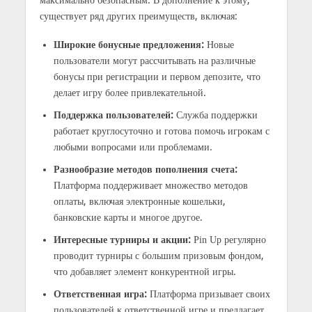
максимально безопасным. В дополнение к этому,
существует ряд других преимуществ, включая:
Широкие бонусные предложения:
Новые
пользователи могут рассчитывать на различные
бонусы при регистрации и первом депозите, что
делает игру более привлекательной.
Поддержка пользователей:
Служба поддержки
работает круглосуточно и готова помочь игрокам с
любыми вопросами или проблемами.
Разнообразие методов пополнения счета:
Платформа поддерживает множество методов
оплаты, включая электронные кошельки,
банковские карты и многое другое.
Интересные турниры и акции:
Pin Up регулярно
проводит турниры с большим призовым фондом,
что добавляет элемент конкурентной игры.
Ответственная игра:
Платформа призывает своих
пользователей к ответственной игре и предлагает