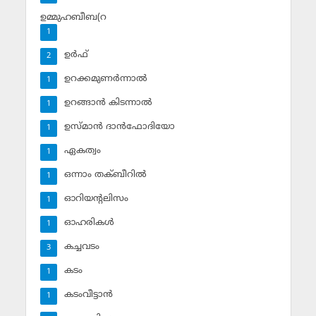
ഉമ്മുഹബീബ(റ
1
ഉര്‍ഫ്
2
ഉറക്കമുണര്‍ന്നാല്‍
1
ഉറങ്ങാന്‍ കിടന്നാല്‍
1
ഉസ്മാന്‍ ദാന്‍ഫോദിയോ
1
ഏകത്വം
1
ഒന്നാം തക്ബീറില്‍
1
ഓറിയന്റലിസം
1
ഓഹരികള്‍
1
കച്ചവടം
3
കടം
1
കടംവീട്ടാന്‍
1