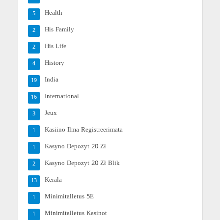
Health
5
His Family
2
His Life
2
History
4
India
19
International
16
Jeux
3
Kasiino Ilma Registreerimata
1
Kasyno Depozyt 20 Zł
1
Kasyno Depozyt 20 Zł Blik
2
Kerala
13
Minimitalletus 5E
1
Minimitalletus Kasinot
1