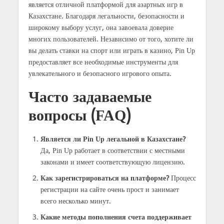
является отличной платформой для азартных игр в
Казахстане. Благодаря легальности, безопасности и
широкому выбору услуг, она завоевала доверие
многих пользователей. Независимо от того, хотите ли
вы делать ставки на спорт или играть в казино, Pin Up
предоставляет все необходимые инструменты для
увлекательного и безопасного игрового опыта.
Часто задаваемые
вопросы (FAQ)
Является ли Pin Up легальной в Казахстане?
Да, Pin Up работает в соответствии с местными
законами и имеет соответствующую лицензию.
Как зарегистрироваться на платформе?
Процесс
регистрации на сайте очень прост и занимает
всего несколько минут.
Какие методы пополнения счета поддерживает