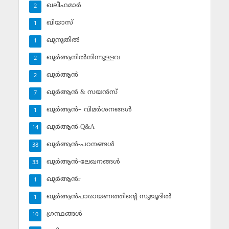
ഖലീഫമാര്‍
2
ഖിയാസ്
1
ഖുനൂതില്‍
1
ഖുര്‍ആനില്‍നിന്നുള്ളവ
2
ഖുര്‍ആന്‍
2
ഖുര്‍ആന്‍ & സയന്‍സ്‌
7
ഖുര്‍ആന്‍– വിമര്‍ശനങ്ങള്‍
1
ഖുര്‍ആന്‍-Q&A
14
ഖുര്‍ആന്‍-പഠനങ്ങള്‍
38
ഖുര്‍ആന്‍-ലേഖനങ്ങള്‍
33
ഖുര്‍ആന്‍r
1
ഖുര്‍ആന്‍പാരായണത്തിന്റെ സുജൂദില്‍
1
ഗ്രന്ഥങ്ങള്‍
10