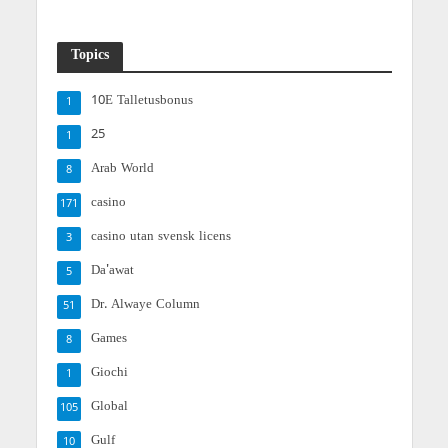
Topics
10E Talletusbonus
1
25
1
Arab World
8
casino
171
casino utan svensk licens
3
Da'awat
5
Dr. Alwaye Column
51
Games
8
Giochi
1
Global
105
Gulf
10