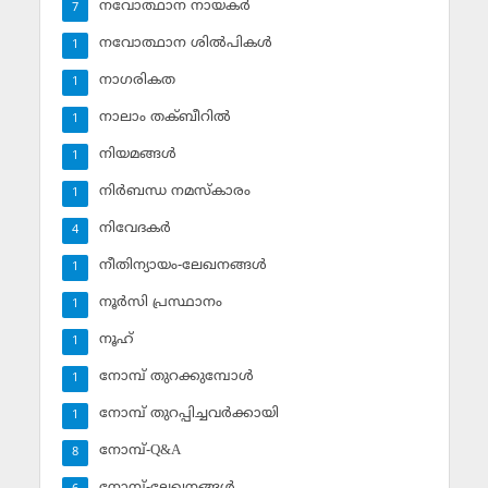
നവോത്ഥാന നായകര്‍
7
നവോത്ഥാന ശില്‍പികള്‍
1
നാഗരികത
1
നാലാം തക്ബീറില്‍
1
നിയമങ്ങള്‍
1
നിര്‍ബന്ധ നമസ്‌കാരം
1
നിവേദകര്‍
4
നീതിന്യായം-ലേഖനങ്ങള്‍
1
നൂര്‍സി പ്രസ്ഥാനം
1
നൂഹ്‌
1
നോമ്പ് തുറക്കുമ്പോള്‍
1
നോമ്പ് തുറപ്പിച്ചവര്‍ക്കായി
1
നോമ്പ്-Q&A
8
നോമ്പ്-ലേഖനങ്ങള്‍