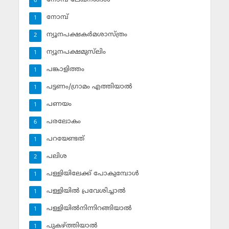
6
നോമ്പ്‌
1
ന്യൂനപക്ഷകര്‍മശാസ്ത്രം
2
ന്യൂനപക്ഷമുസ്‌ലിം
1
പങ്കാളിത്തം
1
പട്ടണം/ഗ്രാമം എത്തിയാല്‍
1
പണയം
1
പരലോകം
6
പറയേണ്ടത്
1
പലിശ
2
പള്ളിയിലേക്ക് പോകുമ്പോള്‍
1
പള്ളിയില്‍ പ്രവേശിച്ചാല്‍
1
പള്ളിയില്‍നിന്നിറങ്ങിയാല്‍
1
പുകഴ്ത്തിയാല്‍
1