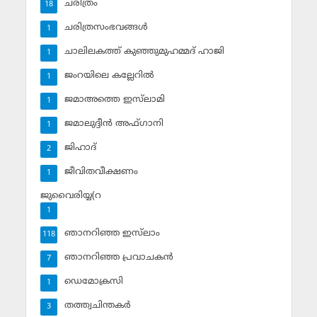
ചരിത്രം
18
ചരിത്രസംഭവങ്ങള്‍
1
ചാലിലകത്ത് കുഞ്ഞുമുഹമ്മദ് ഹാജി
1
ജംറയിലെ കല്ലേറില്‍
1
ജമാഅത്തെ ഇസ്‌ലാമി
1
ജമാലുദ്ദീന്‍ അഫ്ഗാനി
1
ജിഹാദ്‌
2
ജീവിതവീക്ഷണം
1
ജുവൈരിയ്യ(റ
1
ഞാനറിഞ്ഞ ഇസ്‌ലാം
118
ഞാനറിഞ്ഞ പ്രവാചകന്‍
7
ഡെമോക്രസി
1
തത്ത്വചിന്തകര്‍
3