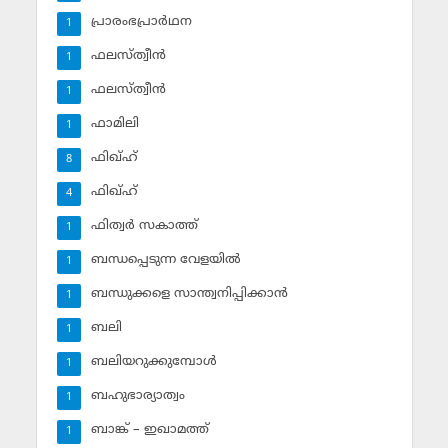
പ്രാരംഭപ്രാര്‍ഥന
1
ഫലസ്ത്വീൻ
1
ഫലസ്ത്വീൻ
1
ഫാമിലി
1
ഫിഖ്ഹ്
8
ഫിഖ്ഹ്‌
4
ഫിത്വര്‍ സകാത്ത്‌
1
ബന്ധപ്പെടുന്ന വേളയില്‍
1
ബന്ധുക്കളെ സാന്ത്വനിപ്പിക്കാന്‍
1
ബലി
1
ബലിയറുക്കുമ്പോള്‍
1
ബഹുഭാര്യാത്വം
1
ബാങ്ക് – ഇഖാമത്ത്
1