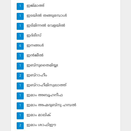
ഇജ്മാഅ്
1
ഇടയില്‍ തങ്ങുമ്പോള്‍
1
ഇടിമിന്നല്‍ വേളയില്‍
1
ഇദ്‌രീസ്‌
1
ഇനങ്ങള്‍
6
ഇന്‍ജീല്‍
1
ഇബ്‌നുതൈമിയ്യഃ
1
ഇബ്‌റാഹീം
2
ഇബ്‌റാഹീമിസ്വലാത്ത്
1
ഇമാം അബൂഹനീഫ
1
ഇമാം അഹ്മദുബ്‌നു ഹമ്പല്‍
1
ഇമാം മാലിക്
1
ഇമാം ശാഫിഈ
2