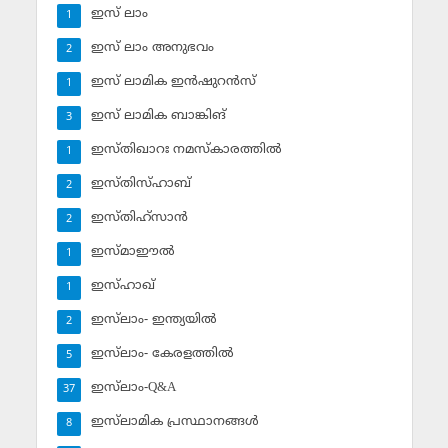
ഇസ് ലാം
1
ഇസ് ലാം അനുഭവം
2
ഇസ് ലാമിക ഇന്‍ഷുറന്‍സ്‌
1
ഇസ് ലാമിക ബാങ്കിങ്‌
3
ഇസ്തിഖാറഃ നമസ്‌കാരത്തില്‍
1
ഇസ്തിസ്ഹാബ്
2
ഇസ്തിഹ്‌സാന്‍
2
ഇസ്മാഈല്‍
1
ഇസ്ഹാഖ്‌
1
ഇസ്‌ലാം- ഇന്ത്യയില്‍
2
ഇസ്‌ലാം- കേരളത്തില്‍
5
ഇസ്‌ലാം-Q&A
37
ഇസ്‌ലാമിക പ്രസ്ഥാനങ്ങള്‍
8