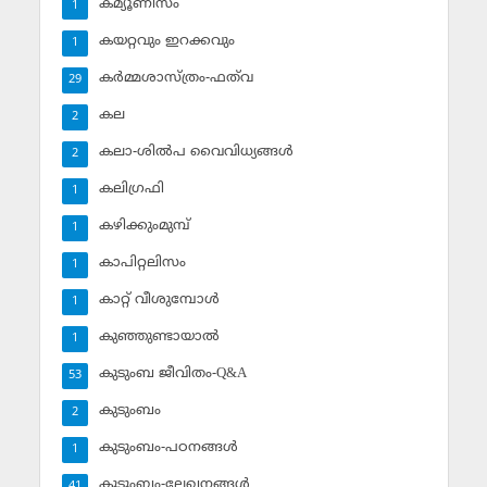
കമ്യൂണിസം
1
കയറ്റവും ഇറക്കവും
1
കര്‍മ്മശാസ്ത്രം-ഫത്‌വ
29
കല
2
കലാ-ശില്‍പ വൈവിധ്യങ്ങള്‍
2
കലിഗ്രഫി
1
കഴിക്കുംമുമ്പ്
1
കാപിറ്റലിസം
1
കാറ്റ് വീശുമ്പോള്‍
1
കുഞ്ഞുണ്ടായാല്‍
1
കുടുംബ ജീവിതം-Q&A
53
കുടുംബം
2
കുടുംബം-പഠനങ്ങള്‍
1
കുടുംബം-ലേഖനങ്ങള്‍
41