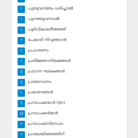
പുതുവസ്ത്രം ധരിച്ചാല്‍
1
പുറത്തുവന്നാല്‍
1
പൂര്‍വികശരീഅത്ത്
1
പേമാരി നിറുത്താന്‍
1
പ്രചാരണം
1
പ്രതിജ്ഞാനിയമങ്ങള്‍
1
പ്രധാന ഘടകങ്ങള്‍
3
പ്രബോധനം
2
പ്രമാണങ്ങള്‍
1
പ്രവാചകന്മാര്‍-Q&A
3
പ്രവാചകന്‍മാര്‍
23
പ്രവാചകസ്‌നേഹം
7
പ്രായശ്ചിത്തത്തിന്
1