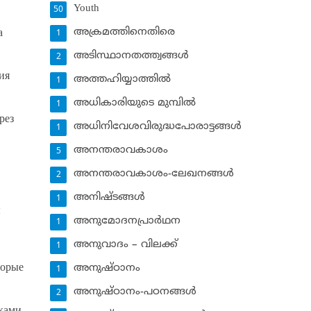
Youth
50
അക്രമത്തിനെതിരെ
а
1
അടിസ്ഥാനതത്ത്വങ്ങള്‍
2
ия
അത്തഹിയ്യാത്തില്‍
1
അധികാരിയുടെ മുമ്പില്‍
1
рез
അധിനിവേശവിരുദ്ധപോരാട്ടങ്ങള്‍
1
അനന്തരാവകാശം
5
അനന്തരാവകാശം-ലേഖനങ്ങള്‍
2
അനിഷ്ടങ്ങള്‍
1
ы
അനുമോദനപ്രാര്‍ഥന
1
അനുവാദം – വിലക്ക്‌
1
торые
അനുഷ്ഠാനം
1
അനുഷ്ഠാനം-പഠനങ്ങള്‍
2