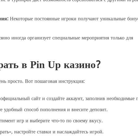
ие в турнирах дает возможность соревноваться с другими игр
ния:
Некоторые постоянные игроки получают уникальные бону
зино иногда организует специальные мероприятия только для
рать в Pin Up казино?
ень просто. Вот пошаговая инструкция:
официальный сайт и создайте аккаунт, заполнив необходимые п
 удобный способ пополнения и внесите депозит.
тимент игр и выберите что-то по своему вкусу.
ть», настройте ставки и наслаждайтесь игрой.