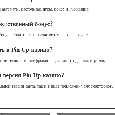
автоматы, настольные игры, покер и live-казино.
ветственный бонус?
онус автоматически начисляется на ваш аккаунт.
ть в Pin Up казино?
енные технологии шифрования для защиты данных игроков.
я версия Pin Up казино?
ильной версии сайта, так и в виде приложения для смартфонов.