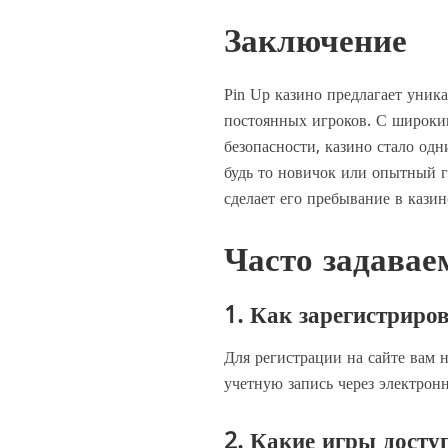
Заключение
Pin Up казино предлагает уни
постоянных игроков. С широки
безопасности, казино стало од
будь то новичок или опытный ге
сделает его пребывание в каз
Часто задавае
1. Как зарегистриров
Для регистрации на сайте вам
учетную запись через электрон
2. Какие игры досту