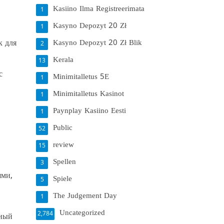
Kasiino Ilma Registreerimata
1
Kasyno Depozyt 20 Zł
1
к для
Kasyno Depozyt 20 Zł Blik
2
Kerala
13
с
Minimitalletus 5E
1
Minimitalletus Kasinot
1
Paynplay Kasiino Eesti
1
Public
52
review
15
Spellen
3
ями,
Spiele
5
The Judgement Day
1
Uncategorized
2,784
ьный