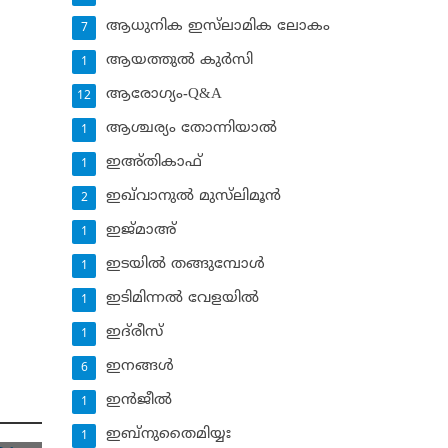
ആധുനിക ഇസ്‌ലാമിക ലോകം
7
ആയത്തുല്‍ കുര്‍സി
1
ആരോഗ്യം-Q&A
12
ആശ്ചര്യം തോന്നിയാല്‍
1
ഇഅ്തികാഫ്‌
1
ഇഖ്‌വാനുല്‍ മുസ്‌ലിമൂന്‍
2
ഇജ്മാഅ്
1
ഇടയില്‍ തങ്ങുമ്പോള്‍
1
ഇടിമിന്നല്‍ വേളയില്‍
1
ഇദ്‌രീസ്‌
1
ഇനങ്ങള്‍
6
ഇന്‍ജീല്‍
1
ഇബ്‌നുതൈമിയ്യഃ
1