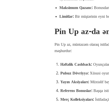
Maksimum Qazanc:
Bonusdan 
Limitlər:
Bir müştərinin eyni bo
Pin Up az-da ən
Pin Up az, müntəzəm olaraq istifadə
məşhurdur:
Həftəlik Cashback:
Oyunçuları
Pulsuz Dövriyyə:
Xüsusi oyunl
Yayın Aksiyaları:
Müxtəlif bay
Referens Bonuslar:
Başqa isti
Merç Kolleksiyaları:
İstifadəç