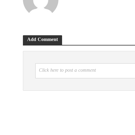
Add Comment
Click here to post a comment