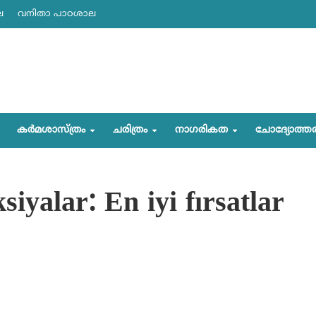
ല
വനിതാ പാഠശാല
കര്‍മശാസ്ത്രം
ചരിത്രം
നാഗരികത
ചോദ്യോത്ത
iyalar: En iyi fırsatlar