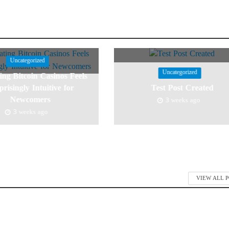
Uncategorized
Uncategorized
ing Bitcoin Casinos Feels
risingly Intuitive for
Test Post Created
Newcomers
3 weeks ago
3 weeks ago
VIEW ALL 