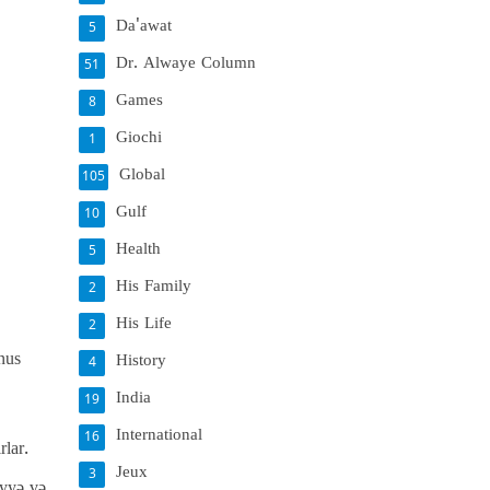
Da'awat
5
Dr. Alwaye Column
51
Games
8
Giochi
1
Global
105
Gulf
10
Health
5
His Family
2
His Life
2
nus
History
4
India
19
International
16
rlar.
Jeux
3
iyyə və