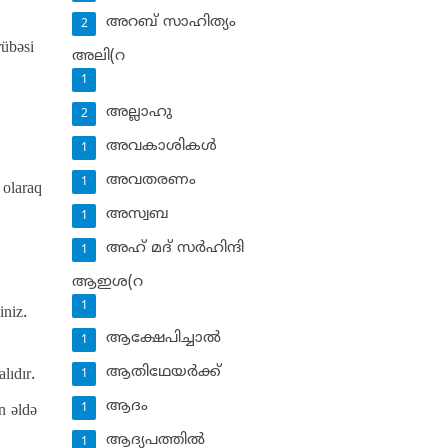
അറബ് സാഹിത്യം
2
rübəsi
അലി(റ
1
അല്ലാഹു
2
അവകാശികള്‍
1
അവതരണം
1
 olaraq
അസ്വബ
1
അഹ് മദ് സര്‍ഹിന്ദി
1
ആഇശ(റ
1
iniz.
ആക്ഷേപിച്ചാല്‍
1
ആതിഥേയര്‍ക്ക്
lıdır.
1
ആദം
n əldə
1
ആദ്യപത്തില്‍
1