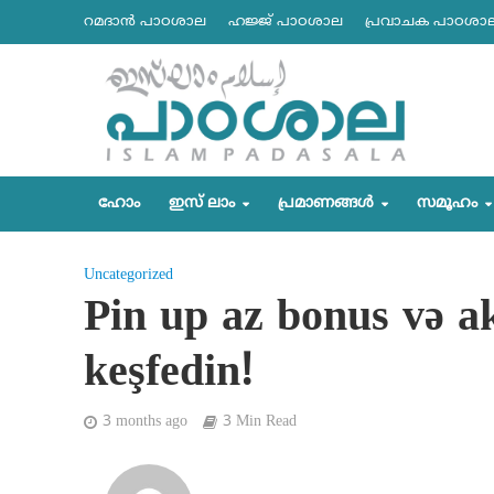
റമദാന്‍ പാഠശാല
ഹജ്ജ് പാഠശാല
പ്രവാചക പാഠശാ
ഹോം
ഇസ് ലാം
പ്രമാണങ്ങള്‍
സമൂഹം
Uncategorized
Pin up az bonus və aks
keşfedin!
3 months ago
3 Min Read