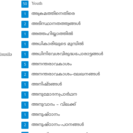
Youth
50
അക്രമത്തിനെതിരെ
1
അടിസ്ഥാനതത്ത്വങ്ങള്‍
2
അത്തഹിയ്യാത്തില്‍
1
അധികാരിയുടെ മുമ്പില്‍
1
അധിനിവേശവിരുദ്ധപോരാട്ടങ്ങള്‍
üsusilə
1
അനന്തരാവകാശം
5
അനന്തരാവകാശം-ലേഖനങ്ങള്‍
2
അനിഷ്ടങ്ങള്‍
1
അനുമോദനപ്രാര്‍ഥന
1
അനുവാദം – വിലക്ക്‌
1
അനുഷ്ഠാനം
1
അനുഷ്ഠാനം-പഠനങ്ങള്‍
2