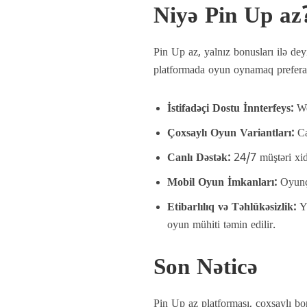
Niyə Pin Up az
Pin Up az, yalnız bonusları ilə dey
platformada oyun oynamaq preferan
İstifadəçi Dostu İnnterfeys:
Web
Çoxsaylı Oyun Variantları:
Ca
Canlı Dəstək:
24/7 müştəri xidm
Mobil Oyun İmkanları:
Oyunçul
Etibarlılıq və Təhlükəsizlik:
Yü
oyun mühiti təmin edilir.
Son Nəticə
Pin Up az platforması, çoxsaylı bo