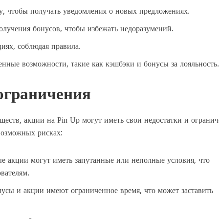
у, чтобы получать уведомления о новых предложениях.
олучения бонусов, чтобы избежать недоразумений.
циях, соблюдая правила.
енные возможности, такие как кэшбэки и бонусы за лояльность
ограничения
еств, акции на Pin Up могут иметь свои недостатки и огранич
возможных рисках:
е акции могут иметь запутанные или неполные условия, что
ователям.
усы и акции имеют ограниченное время, что может заставить