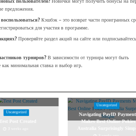
 новых пользователей?
Новички могут получить бонусы на пе
ые предложения.
 воспользоваться?
Кэшбэк – это возврат части проигранных ср
егистрироваться для участия в программе.
акциях?
Проверяйте раздел акций на сайте или подписывайтесь
частников турниров?
В зависимости от турнира могут быть
 как минимальная ставка и выбор игр.
Uncategorized
Uncategorized
Navigating PayID Payment
Test Post Created
Makes Best Online Pokies
Australia Surprisingly Simp
3 weeks ago