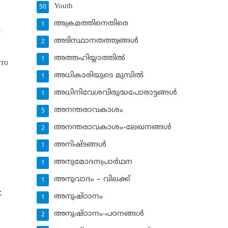
Youth
50
അക്രമത്തിനെതിരെ
1
о
അടിസ്ഥാനതത്ത്വങ്ങള്‍
2
അത്തഹിയ്യാത്തില്‍
1
что
അധികാരിയുടെ മുമ്പില്‍
1
അധിനിവേശവിരുദ്ധപോരാട്ടങ്ങള്‍
1
അനന്തരാവകാശം
5
и
അനന്തരാവകാശം-ലേഖനങ്ങള്‍
2
അനിഷ്ടങ്ങള്‍
1
അനുമോദനപ്രാര്‍ഥന
1
അനുവാദം – വിലക്ക്‌
1
:
അനുഷ്ഠാനം
1
അനുഷ്ഠാനം-പഠനങ്ങള്‍
2