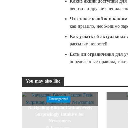
Какие акции доступны для
депозит и другие специальн
Что такое кэшбэк и как им
как правило, необходимо зар
Как узнать об актуальных 
рассылку новостей.
Есть ли ограничения для у
определенные правила, такие
You may also like
Uncategorized
Navigating Bitcoin Casinos Feels
Surprisingly Intuitive for
Newcomers