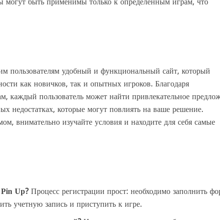
 могут быть применимы только к определенным играм, что
оим пользователям удобный и функциональный сайт, который
ности как новичков, так и опытных игроков. Благодаря
ам, каждый пользователь может найти привлекательное предлож
ых недостатках, которые могут повлиять на ваше решение.
мом, внимательно изучайте условия и находите для себя самые
 Pin Up?
Процесс регистрации прост: необходимо заполнить фо
ть учетную запись и приступить к игре.