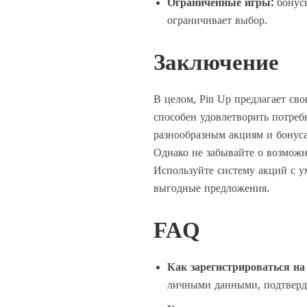
Ограниченные игры:
бонусы
ограничивает выбор.
Заключение
В целом, Pin Up предлагает св
способен удовлетворить потреб
разнообразным акциям и бонус
Однако не забывайте о возможн
Используйте систему акций с у
выгодные предложения.
FAQ
Как зарегистрироваться на
личными данными, подтверди