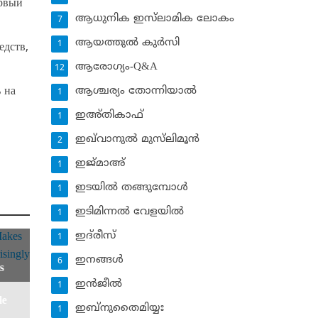
рвый
ആധുനിക ഇസ്‌ലാമിക ലോകം
7
ആയത്തുല്‍ കുര്‍സി
1
едств,
ആരോഗ്യം-Q&A
12
 на
ആശ്ചര്യം തോന്നിയാല്‍
1
ഇഅ്തികാഫ്‌
1
ഇഖ്‌വാനുല്‍ മുസ്‌ലിമൂന്‍
2
ഇജ്മാഅ്
1
ഇടയില്‍ തങ്ങുമ്പോള്‍
1
ഇടിമിന്നല്‍ വേളയില്‍
1
ഇദ്‌രീസ്‌
1
ഇനങ്ങള്‍
6
s
ഇന്‍ജീല്‍
1
le
ഇബ്‌നുതൈമിയ്യഃ
1