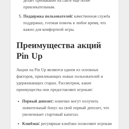
делает пребывание на сайте еще более
привлекательным.
Поддержка пользователей:
качественная служба
поддержки, готовая помочь в любое время, что
важно для комфортной игры.
Преимущества акций
Pin Up
Акции на Pin Up являются одним из основных
факторов, привлекающих новых пользователей и
удерживающих старых. Рассмотрим, какие
преимущества они предоставляют игрокам:
Первый депозит:
новички могут получить
значительный бонус на свой первый депозит, что
увеличивает стартовый капитал.
Кэшбэки:
регулярные кэшбэки позволяют игрокам