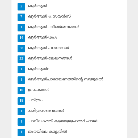
ഖുര്‍ആന്‍
2
ഖുര്‍ആന്‍ & സയന്‍സ്‌
7
ഖുര്‍ആന്‍– വിമര്‍ശനങ്ങള്‍
1
ഖുര്‍ആന്‍-Q&A
14
ഖുര്‍ആന്‍-പഠനങ്ങള്‍
38
ഖുര്‍ആന്‍-ലേഖനങ്ങള്‍
33
ഖുര്‍ആന്‍r
1
ഖുര്‍ആന്‍പാരായണത്തിന്റെ സുജൂദില്‍
1
ഗ്രന്ഥങ്ങള്‍
10
ചരിത്രം
18
ചരിത്രസംഭവങ്ങള്‍
1
ചാലിലകത്ത് കുഞ്ഞുമുഹമ്മദ് ഹാജി
1
ജംറയിലെ കല്ലേറില്‍
1