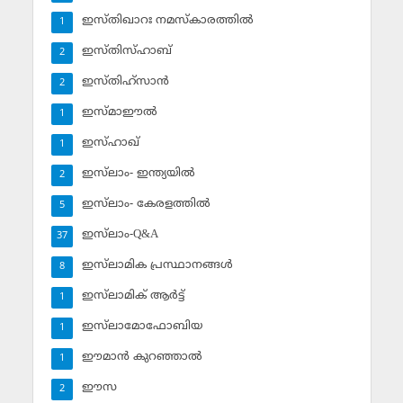
ഇസ്തിഖാറഃ നമസ്‌കാരത്തില്‍
1
ഇസ്തിസ്ഹാബ്
2
ഇസ്തിഹ്‌സാന്‍
2
ഇസ്മാഈല്‍
1
ഇസ്ഹാഖ്‌
1
ഇസ്‌ലാം- ഇന്ത്യയില്‍
2
ഇസ്‌ലാം- കേരളത്തില്‍
5
ഇസ്‌ലാം-Q&A
37
ഇസ്‌ലാമിക പ്രസ്ഥാനങ്ങള്‍
8
ഇസ്‌ലാമിക് ആര്‍ട്ട്
1
ഇസ്‌ലാമോഫോബിയ
1
ഈമാന്‍ കുറഞ്ഞാല്‍
1
ഈസ
2