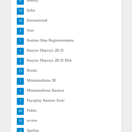
History
4
India
19
International
16
Jeux
3
Kasiino Ilma Registreerimata
1
Kasyno Depozyt 20 Zł
1
Kasyno Depozyt 20 Zł Blik
2
Kerala
13
Minimitalletus 5E
1
Minimitalletus Kasinot
1
Paynplay Kasiino Eesti
1
Public
60
review
15
Spellen
3