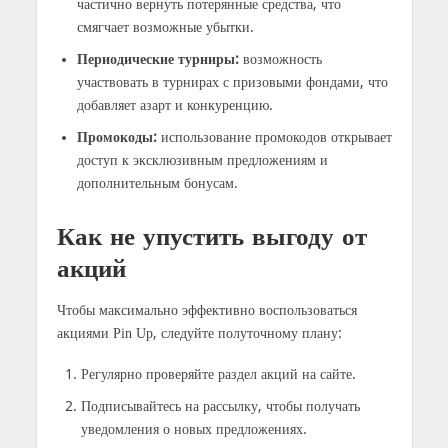
частично вернуть потерянные средства, что
смягчает возможные убытки.
Периодические турниры:
возможность
участвовать в турнирах с призовыми фондами, что
добавляет азарт и конкуренцию.
Промокоды:
использование промокодов открывает
доступ к эксклюзивным предложениям и
дополнительным бонусам.
Как не упустить выгоду от
акций
Чтобы максимально эффективно воспользоваться
акциями Pin Up, следуйте полуточному плану:
Регулярно проверяйте раздел акций на сайте.
Подписывайтесь на рассылку, чтобы получать
уведомления о новых предложениях.