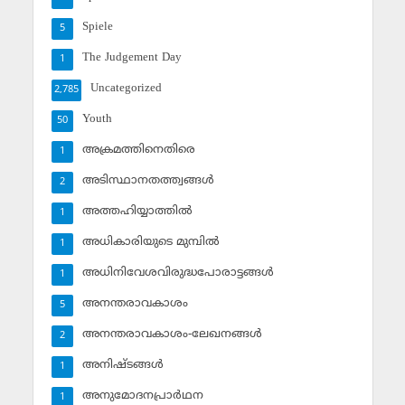
Spiele
5
The Judgement Day
1
Uncategorized
2,785
Youth
50
അക്രമത്തിനെതിരെ
1
അടിസ്ഥാനതത്ത്വങ്ങള്‍
2
അത്തഹിയ്യാത്തില്‍
1
അധികാരിയുടെ മുമ്പില്‍
1
അധിനിവേശവിരുദ്ധപോരാട്ടങ്ങള്‍
1
അനന്തരാവകാശം
5
അനന്തരാവകാശം-ലേഖനങ്ങള്‍
2
അനിഷ്ടങ്ങള്‍
1
അനുമോദനപ്രാര്‍ഥന
1