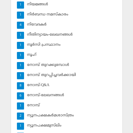
നിയമങ്ങള്‍
1
നിര്‍ബന്ധ നമസ്‌കാരം
1
നിവേദകര്‍
4
നീതിന്യായം-ലേഖനങ്ങള്‍
1
നൂര്‍സി പ്രസ്ഥാനം
1
നൂഹ്‌
1
നോമ്പ് തുറക്കുമ്പോള്‍
1
നോമ്പ് തുറപ്പിച്ചവര്‍ക്കായി
1
നോമ്പ്-Q&A
8
നോമ്പ്-ലേഖനങ്ങള്‍
6
നോമ്പ്‌
1
ന്യൂനപക്ഷകര്‍മശാസ്ത്രം
2
ന്യൂനപക്ഷമുസ്‌ലിം
1