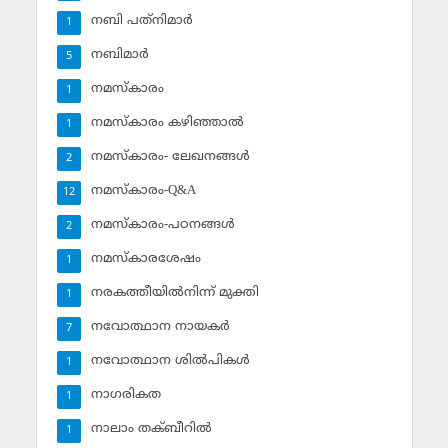
നബി പത്‌നിമാര്‍
1
നബിമാര്‍
5
നമസ്‌കാരം
1
നമസ്‌കാരം കഴിഞ്ഞാല്‍
1
നമസ്‌കാരം- ലേഖനങ്ങള്‍
2
നമസ്‌കാരം-Q&A
12
നമസ്‌കാരം-പഠനങ്ങള്‍
2
നമസ്‌കാരശേഷം
1
നരകത്തീയില്‍നിന്ന് മുക്തി
1
നവോത്ഥാന നായകര്‍
7
നവോത്ഥാന ശില്‍പികള്‍
1
നാഗരികത
1
നാലാം തക്ബീറില്‍
1