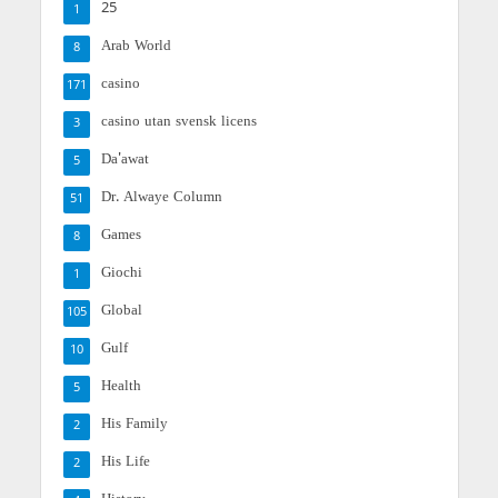
25
1
Arab World
8
casino
171
casino utan svensk licens
3
Da'awat
5
Dr. Alwaye Column
51
Games
8
Giochi
1
Global
105
Gulf
10
Health
5
His Family
2
His Life
2