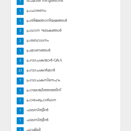
പേമാരി നിറുത്താന്‍
1
പ്രചാരണം
1
പ്രതിജ്ഞാനിയമങ്ങള്‍
1
പ്രധാന ഘടകങ്ങള്‍
3
പ്രബോധനം
2
പ്രമാണങ്ങള്‍
1
പ്രവാചകന്മാര്‍-Q&A
3
പ്രവാചകന്‍മാര്‍
23
പ്രവാചകസ്‌നേഹം
7
പ്രായശ്ചിത്തത്തിന്
1
പ്രാരംഭപ്രാര്‍ഥന
1
ഫലസ്ത്വീൻ
1
ഫലസ്ത്വീൻ
1
ഫാമിലി
1