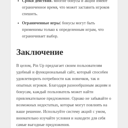
Сроки действия:
многие бонусы и акции имеют
ограниченное время, что может заставить игроков
спешить.
Ограниченные игры:
бонусы могут быть
применимы только к определенным играм, что
ограничивает выбор.
Заключение
В целом, Pin Up предлагает своим пользователям
удобный и функциональный сайт, который способен
удовлетворить потребности как новичков, так и
опытных игроков. Благодаря разнообразным акциям и
бонусам, каждый пользователь может найти
привлекательное предложение. Однако не забывайте о
возможных недостатках, которые могут повлиять на
ваше решение. Используйте систему акций с умом,
внимательно изучайте условия и находите для себя
самые выгодные предложения.