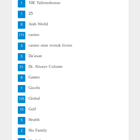
10E Talletusbonus
1
25
1
Arab World
8
casino
171
casino utan svensk licens
3
Da'awat
5
Dr. Alwaye Column
51
Games
8
Giochi
1
Global
105
Gulf
10
Health
5
His Family
2