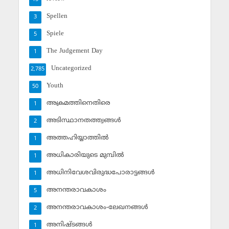
Spellen
3
Spiele
5
The Judgement Day
1
Uncategorized
2,785
Youth
50
അക്രമത്തിനെതിരെ
1
അടിസ്ഥാനതത്ത്വങ്ങള്‍
2
അത്തഹിയ്യാത്തില്‍
1
അധികാരിയുടെ മുമ്പില്‍
1
അധിനിവേശവിരുദ്ധപോരാട്ടങ്ങള്‍
1
അനന്തരാവകാശം
5
അനന്തരാവകാശം-ലേഖനങ്ങള്‍
2
അനിഷ്ടങ്ങള്‍
1