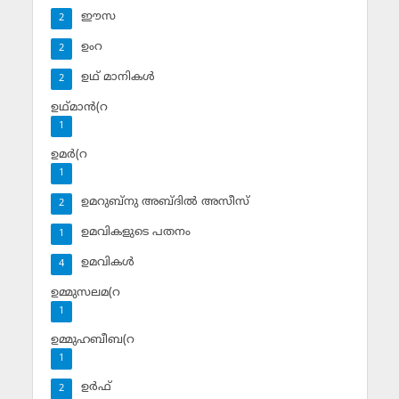
ഈസ
2
ഉംറ
2
ഉഥ് മാനികള്‍
2
ഉഥ്മാന്‍(റ
1
ഉമര്‍(റ
1
ഉമറുബ്‌നു അബ്ദില്‍ അസീസ്‌
2
ഉമവികളുടെ പതനം
1
ഉമവികള്‍
4
ഉമ്മുസലമ(റ
1
ഉമ്മുഹബീബ(റ
1
ഉര്‍ഫ്
2