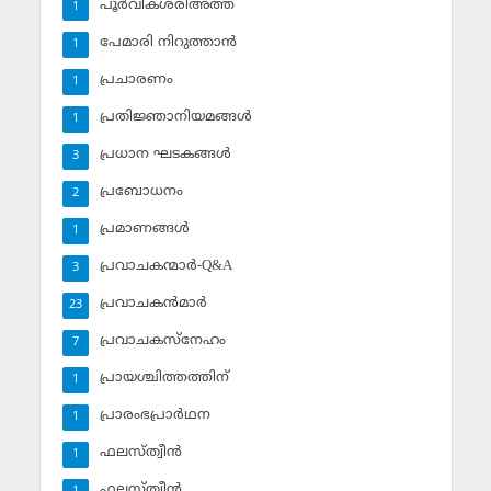
പൂര്‍വികശരീഅത്ത്
1
പേമാരി നിറുത്താന്‍
1
പ്രചാരണം
1
പ്രതിജ്ഞാനിയമങ്ങള്‍
1
പ്രധാന ഘടകങ്ങള്‍
3
പ്രബോധനം
2
പ്രമാണങ്ങള്‍
1
പ്രവാചകന്മാര്‍-Q&A
3
പ്രവാചകന്‍മാര്‍
23
പ്രവാചകസ്‌നേഹം
7
പ്രായശ്ചിത്തത്തിന്
1
പ്രാരംഭപ്രാര്‍ഥന
1
ഫലസ്ത്വീൻ
1
ഫലസ്ത്വീൻ