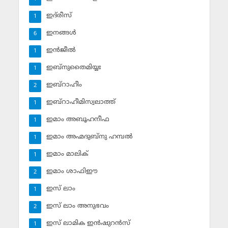
ഇദ്‌രീസ്‌
1
ഇനങ്ങള്‍
6
ഇന്‍ജീല്‍
1
ഇബ്‌നുതൈമിയ്യഃ
1
ഇബ്‌റാഹീം
2
ഇബ്‌റാഹീമിസ്വലാത്ത്
1
ഇമാം അബൂഹനീഫ
1
ഇമാം അഹ്മദുബ്‌നു ഹമ്പല്‍
1
ഇമാം മാലിക്
1
ഇമാം ശാഫിഈ
2
ഇസ് ലാം
1
ഇസ് ലാം അനുഭവം
2
ഇസ് ലാമിക ഇന്‍ഷുറന്‍സ്‌
1