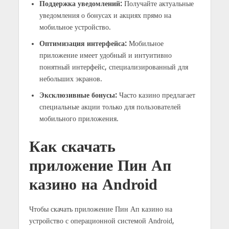
Поддержка уведомлений:
Получайте актуальные
уведомления о бонусах и акциях прямо на
мобильное устройство.
Оптимизация интерфейса:
Мобильное
приложение имеет удобный и интуитивно
понятный интерфейс, специализированный для
небольших экранов.
Эксклюзивные бонусы:
Часто казино предлагает
специальные акции только для пользователей
мобильного приложения.
Как скачать
приложение Пин Ап
казино на Android
Чтобы скачать приложение Пин Ап казино на
устройство с операционной системой Android,