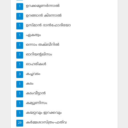
ഉറക്കമുണര്‍ന്നാല്‍
1
ഉറങ്ങാന്‍ കിടന്നാല്‍
1
ഉസ്മാന്‍ ദാന്‍ഫോദിയോ
1
ഏകത്വം
1
ഒന്നാം തക്ബീറില്‍
1
ഓറിയന്റലിസം
1
ഓഹരികള്‍
1
കച്ചവടം
3
കടം
1
കടംവീട്ടാന്‍
1
കമ്യൂണിസം
1
കയറ്റവും ഇറക്കവും
1
കര്‍മ്മശാസ്ത്രം-ഫത്‌വ
29