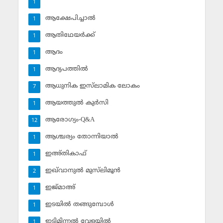
1
ആക്ഷേപിച്ചാല്‍
1
ആതിഥേയര്‍ക്ക്
1
ആദം
1
ആദ്യപത്തില്‍
1
ആധുനിക ഇസ്‌ലാമിക ലോകം
7
ആയത്തുല്‍ കുര്‍സി
1
ആരോഗ്യം-Q&A
12
ആശ്ചര്യം തോന്നിയാല്‍
1
ഇഅ്തികാഫ്‌
1
ഇഖ്‌വാനുല്‍ മുസ്‌ലിമൂന്‍
2
ഇജ്മാഅ്
1
ഇടയില്‍ തങ്ങുമ്പോള്‍
1
ഇടിമിന്നല്‍ വേളയില്‍
1