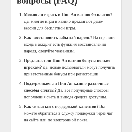
вопросы (FAQ)
Можно ли играть в Пин Ап казино бесплатно?
Да, многие игры в казино предлагают демо-
версии для бесплатной игры.
Как восстановить забытый пароль?
На странице
входа в аккаунт есть функция восстановления
пароля, следуйте указаниям.
Предлагает ли Пин Ап казино бонусы новым
игрокам?
Да, новые пользователи могут получить
приветственные бонусы при регистрации.
Поддерживает ли Пин Ап казино различные
способы оплаты?
Да, все популярные способы
пополнения счета и вывода средств доступны.
Как связаться с поддержкой клиентов?
Вы
можете обратиться в службу поддержки через чат
на сайте или по электронной почте.