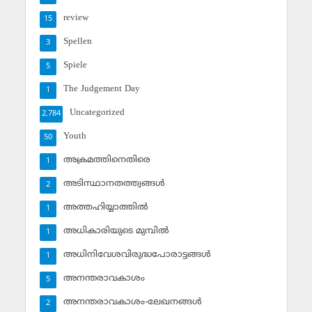
review
15
Spellen
3
Spiele
5
The Judgement Day
1
Uncategorized
2,784
Youth
50
അക്രമത്തിനെതിരെ
1
അടിസ്ഥാനതത്ത്വങ്ങള്‍
2
അത്തഹിയ്യാത്തില്‍
1
അധികാരിയുടെ മുമ്പില്‍
1
അധിനിവേശവിരുദ്ധപോരാട്ടങ്ങള്‍
1
അനന്തരാവകാശം
5
അനന്തരാവകാശം-ലേഖനങ്ങള്‍
2