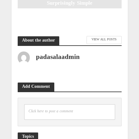
Surprisingly Simple
3 weeks ago
VIEW ALL POSTS
About the author
padasalaadmin
Add Comment
Click here to post a comment
Topics