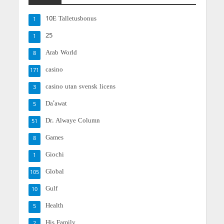
10E Talletusbonus
1
25
1
Arab World
8
casino
171
casino utan svensk licens
3
Da'awat
5
Dr. Alwaye Column
51
Games
8
Giochi
1
Global
105
Gulf
10
Health
5
His Family
2