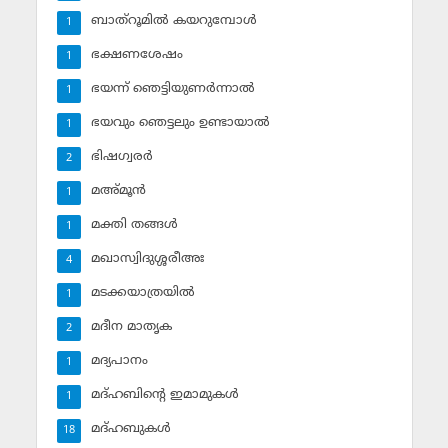
ബാത്‌റൂമില്‍ കയറുമ്പോള്‍
1
ഭക്ഷണശേഷം
1
ഭയന്ന് ഞെട്ടിയുണര്‍ന്നാല്‍
1
ഭയവും ഞെട്ടലും ഉണ്ടായാല്‍
1
ഭിഷഗ്വരര്‍
2
മഅ്മൂന്‍
1
മക്തി തങ്ങള്‍
1
മഖാസ്വിദുശ്ശരീഅഃ
4
മടക്കയാത്രയില്‍
1
മദീന മാതൃക
2
മദ്യപാനം
1
മദ്ഹബിന്റെ ഇമാമുകള്‍
1
മദ്ഹബുകള്‍
18