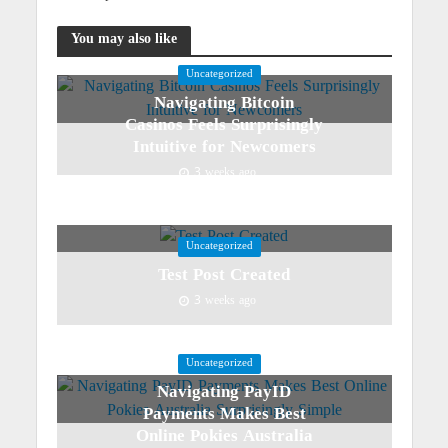
You may also like
Uncategorized
Navigating Bitcoin
Casinos Feels Surprisingly
Intuitive for Newcomers
3 weeks ago
Uncategorized
Test Post Created
3 weeks ago
Uncategorized
Navigating PayID
Payments Makes Best
Online Pokies Australia