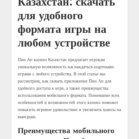
Казахстан: скачать
для удобного
формата игры на
любом устройстве
Пин Ап казино Казахстан предлагает игрокам
уникальную возможность наслаждаться азартными
играми с любого устройства. В этой статье мы
рассмотрим, как скачать приложение Пин Ап для
удобного доступа к игре, а также преимущества
использования мобильного формата. Понимание всех
особенностей и возможностей этого казино поможет
повысить игровое удовольствие и увеличить шансы на
выигрыш.
Преимущества мобильного