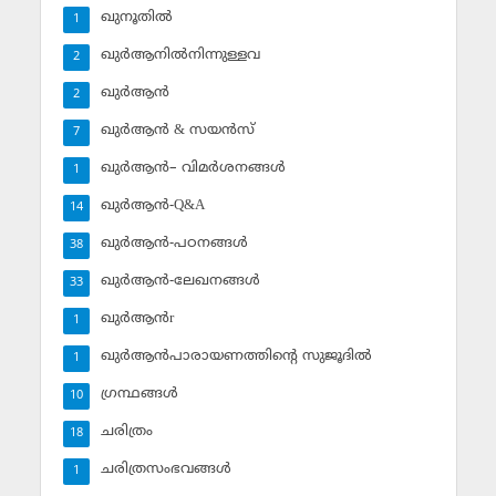
ഖുനൂതില്‍
1
ഖുര്‍ആനില്‍നിന്നുള്ളവ
2
ഖുര്‍ആന്‍
2
ഖുര്‍ആന്‍ & സയന്‍സ്‌
7
ഖുര്‍ആന്‍– വിമര്‍ശനങ്ങള്‍
1
ഖുര്‍ആന്‍-Q&A
14
ഖുര്‍ആന്‍-പഠനങ്ങള്‍
38
ഖുര്‍ആന്‍-ലേഖനങ്ങള്‍
33
ഖുര്‍ആന്‍r
1
ഖുര്‍ആന്‍പാരായണത്തിന്റെ സുജൂദില്‍
1
ഗ്രന്ഥങ്ങള്‍
10
ചരിത്രം
18
ചരിത്രസംഭവങ്ങള്‍
1