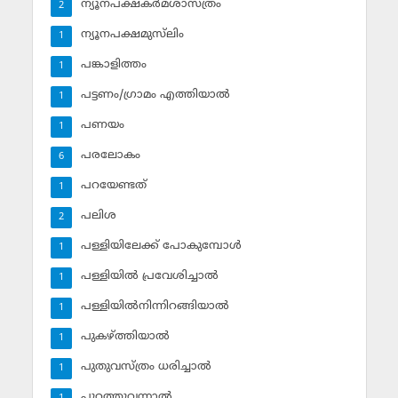
ന്യൂനപക്ഷകര്‍മശാസ്ത്രം
2
ന്യൂനപക്ഷമുസ്‌ലിം
1
പങ്കാളിത്തം
1
പട്ടണം/ഗ്രാമം എത്തിയാല്‍
1
പണയം
1
പരലോകം
6
പറയേണ്ടത്
1
പലിശ
2
പള്ളിയിലേക്ക് പോകുമ്പോള്‍
1
പള്ളിയില്‍ പ്രവേശിച്ചാല്‍
1
പള്ളിയില്‍നിന്നിറങ്ങിയാല്‍
1
പുകഴ്ത്തിയാല്‍
1
പുതുവസ്ത്രം ധരിച്ചാല്‍
1
പുറത്തുവന്നാല്‍