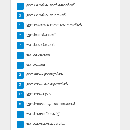
ഇസ് ലാമിക ഇന്‍ഷുറന്‍സ്‌
1
ഇസ് ലാമിക ബാങ്കിങ്‌
3
ഇസ്തിഖാറഃ നമസ്‌കാരത്തില്‍
1
ഇസ്തിസ്ഹാബ്
2
ഇസ്തിഹ്‌സാന്‍
2
ഇസ്മാഈല്‍
1
ഇസ്ഹാഖ്‌
1
ഇസ്‌ലാം- ഇന്ത്യയില്‍
2
ഇസ്‌ലാം- കേരളത്തില്‍
5
ഇസ്‌ലാം-Q&A
37
ഇസ്‌ലാമിക പ്രസ്ഥാനങ്ങള്‍
8
ഇസ്‌ലാമിക് ആര്‍ട്ട്
1
ഇസ്‌ലാമോഫോബിയ
1