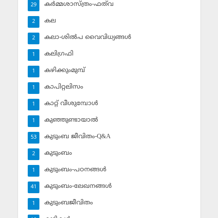
കര്‍മ്മശാസ്ത്രം-ഫത്‌വ
29
കല
2
കലാ-ശില്‍പ വൈവിധ്യങ്ങള്‍
2
കലിഗ്രഫി
1
കഴിക്കുംമുമ്പ്
1
കാപിറ്റലിസം
1
കാറ്റ് വീശുമ്പോള്‍
1
കുഞ്ഞുണ്ടായാല്‍
1
കുടുംബ ജീവിതം-Q&A
53
കുടുംബം
2
കുടുംബം-പഠനങ്ങള്‍
1
കുടുംബം-ലേഖനങ്ങള്‍
41
കുടുംബജീവിതം
1