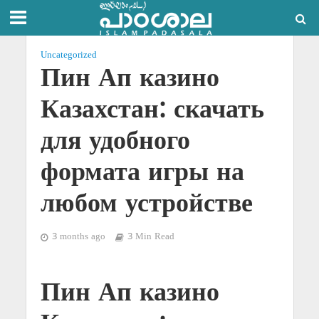
Uncategorized
Пин Ап казино
Казахстан: скачать
для удобного
формата игры на
любом устройстве
3 months ago
3 Min Read
Пин Ап казино