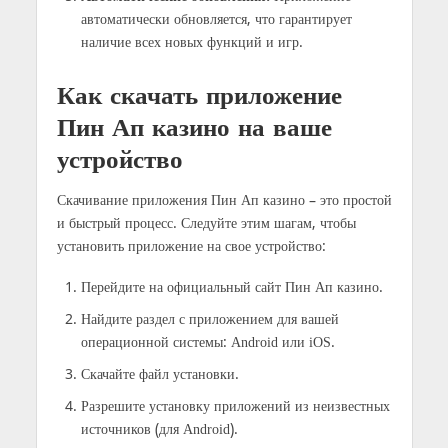
автоматически обновляется, что гарантирует
наличие всех новых функций и игр.
Как скачать приложение
Пин Ап казино на ваше
устройство
Скачивание приложения Пин Ап казино – это простой
и быстрый процесс. Следуйте этим шагам, чтобы
установить приложение на свое устройство:
Перейдите на официальный сайт Пин Ап казино.
Найдите раздел с приложением для вашей
операционной системы: Android или iOS.
Скачайте файл установки.
Разрешите установку приложений из неизвестных
источников (для Android).