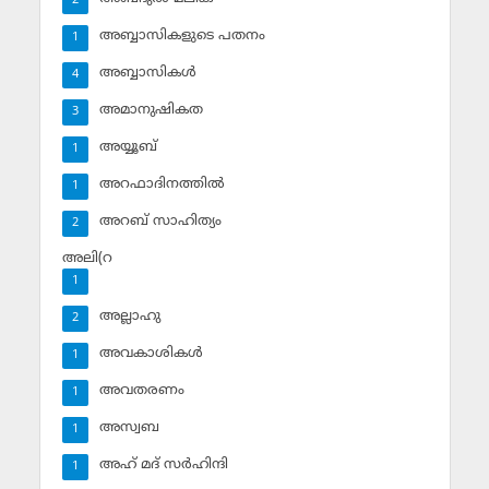
2
അബ്ബാസികളുടെ പതനം
1
അബ്ബാസികള്‍
4
അമാനുഷികത
3
അയ്യൂബ്‌
1
അറഫാദിനത്തില്‍
1
അറബ് സാഹിത്യം
2
അലി(റ
1
അല്ലാഹു
2
അവകാശികള്‍
1
അവതരണം
1
അസ്വബ
1
അഹ് മദ് സര്‍ഹിന്ദി
1