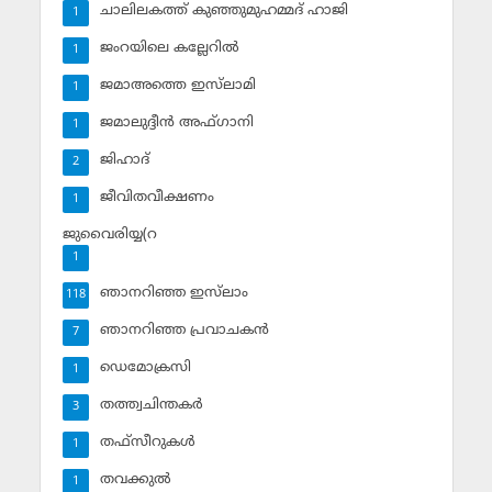
ചാലിലകത്ത് കുഞ്ഞുമുഹമ്മദ് ഹാജി
1
ജംറയിലെ കല്ലേറില്‍
1
ജമാഅത്തെ ഇസ്‌ലാമി
1
ജമാലുദ്ദീന്‍ അഫ്ഗാനി
1
ജിഹാദ്‌
2
ജീവിതവീക്ഷണം
1
ജുവൈരിയ്യ(റ
1
ഞാനറിഞ്ഞ ഇസ്‌ലാം
118
ഞാനറിഞ്ഞ പ്രവാചകന്‍
7
ഡെമോക്രസി
1
തത്ത്വചിന്തകര്‍
3
തഫ്‌സീറുകള്‍
1
തവക്കുല്‍
1