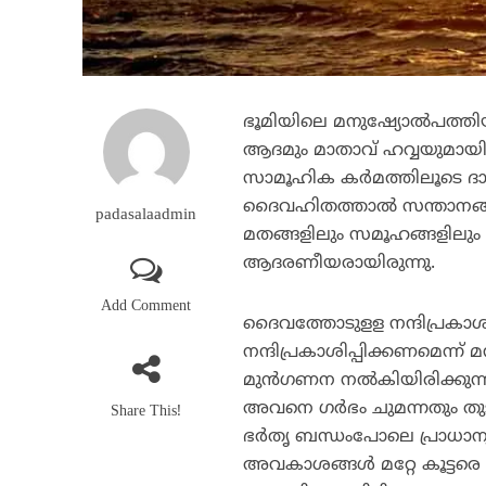
ഭൂമിയിലെ മനുഷ്യോല്‍പത്
ആദമും മാതാവ് ഹവ്വയുമായിര
സാമൂഹിക കര്‍മത്തിലൂടെ ദാമ്
ദൈവഹിതത്താല്‍ സന്താനങ്ങള
padasalaadmin
മതങ്ങളിലും സമൂഹങ്ങളിലും
ആദരണീയരായിരുന്നു.
Add Comment
ദൈവത്തോടുളള നന്ദിപ്രകാശി
നന്ദിപ്രകാശിപ്പിക്കണമെന്ന്
മുന്‍ഗണന നല്‍കിയിരിക്കുന്
അവനെ ഗര്‍ഭം ചുമന്നതും തുടര്‍
Share This!
ഭര്‍തൃ ബന്ധംപോലെ പ്രാധാന്
അവകാശങ്ങള്‍ മറ്റേ കൂട്ടരെ