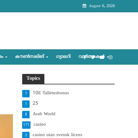
August 6, 2026
രം
കൗണ്‍സലിങ്‌
ഗ്യാലറി
വാര്‍ത്തകള്‍
Topics
10E Talletusbonus
1
25
1
Arab World
8
casino
171
casino utan svensk licens
3