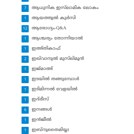
ആധുനിക ഇസ്‌ലാമിക ലോകം
7
ആയത്തുല്‍ കുര്‍സി
1
ആരോഗ്യം-Q&A
12
ആശ്ചര്യം തോന്നിയാല്‍
1
ഇഅ്തികാഫ്‌
1
ഇഖ്‌വാനുല്‍ മുസ്‌ലിമൂന്‍
2
ഇജ്മാഅ്
1
ഇടയില്‍ തങ്ങുമ്പോള്‍
1
ഇടിമിന്നല്‍ വേളയില്‍
1
ഇദ്‌രീസ്‌
1
ഇനങ്ങള്‍
6
ഇന്‍ജീല്‍
1
ഇബ്‌നുതൈമിയ്യഃ
1