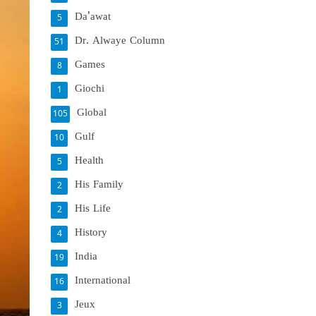
Da'awat
5
Dr. Alwaye Column
51
Games
8
Giochi
1
Global
105
Gulf
10
Health
5
His Family
2
His Life
2
History
4
India
19
International
16
Jeux
3