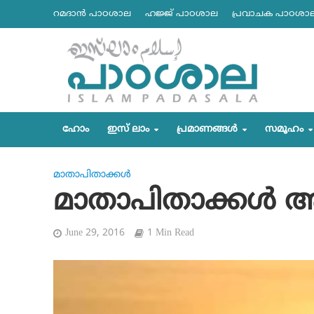
റമദാന്‍ പാഠശാല
ഹജ്ജ് പാഠശാല
പ്രവാചക പാഠശാ
ഹോം
ഇസ് ലാം
പ്രമാണങ്ങള്‍
സമൂഹം
മാതാപിതാക്കള്‍
മാതാപിതാക്കള്‍ 
June 29, 2016
1 Min Read