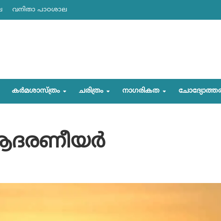
ല
വനിതാ പാഠശാല
കര്‍മശാസ്ത്രം
ചരിത്രം
നാഗരികത
ചോദ്യോത്ത
ആദരണീയര്‍