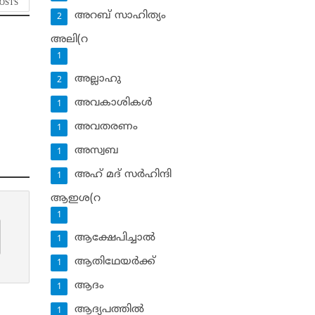
POSTS
അറബ് സാഹിത്യം
2
അലി(റ
1
അല്ലാഹു
2
അവകാശികള്‍
1
അവതരണം
1
അസ്വബ
1
അഹ് മദ് സര്‍ഹിന്ദി
1
ആഇശ(റ
1
ആക്ഷേപിച്ചാല്‍
1
ആതിഥേയര്‍ക്ക്
1
ആദം
1
ആദ്യപത്തില്‍
1