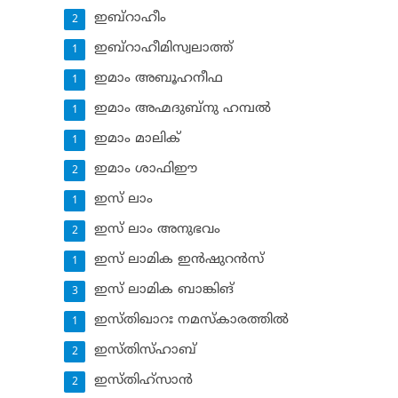
ഇബ്‌റാഹീം
2
ഇബ്‌റാഹീമിസ്വലാത്ത്
1
ഇമാം അബൂഹനീഫ
1
ഇമാം അഹ്മദുബ്‌നു ഹമ്പല്‍
1
ഇമാം മാലിക്
1
ഇമാം ശാഫിഈ
2
ഇസ് ലാം
1
ഇസ് ലാം അനുഭവം
2
ഇസ് ലാമിക ഇന്‍ഷുറന്‍സ്‌
1
ഇസ് ലാമിക ബാങ്കിങ്‌
3
ഇസ്തിഖാറഃ നമസ്‌കാരത്തില്‍
1
ഇസ്തിസ്ഹാബ്
2
ഇസ്തിഹ്‌സാന്‍
2