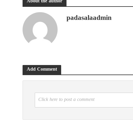
About the author
padasalaadmin
Add Comment
Click here to post a comment