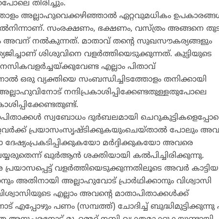
ോലെ തിരിച്ചും.
തോളം അല്ലാഹുവെക്കഴിഞ്ഞാല്‍ ഏറ്റവുമധികം ഉപകാരങ്ങള
ില്‍നിന്നാണ്. സംരക്ഷണം, ഭക്ഷണം, വസ്ത്രം അങ്ങനെ തുട
വന് നല്‍കുന്നത്. മാതാവ് തന്റെ സുഖസൗകര്യങ്ങളും
ിച്ചാണ് ശിശുവിനെ വളര്‍ത്തിയെടുക്കുന്നത്. കുട്ടിയുടെ
കവളര്‍ച്ചയ്ക്കുവേണ്ട എല്ലാം പിതാവ്
ിനാല്‍ ഒരു വ്യക്തിയെ സംബന്ധിച്ചിടത്തോളം തനിക്കായി
ന അല്ലാഹുവിനോട് നന്ദിപ്രകാശിപ്പിക്കേണ്ടതുള്ളതുപോലെ
ശിപ്പിക്കേണ്ടതുണ്ട്.
ാപിതാക്കള്‍ സ്വബോധം ദുര്‍ബലമായി ചെറുകുട്ടികളെപ്പോ
ള്ളവര്‍ക്ക് പ്രയാസംസൃഷ്ടിക്കുകയുംചെയ്താല്‍ പോലും അ
േഷ്യംപ്രകടിപ്പിക്കുകയോ മര്‍ദ്ദിക്കുകയോ അവരെ
രുതെന്ന് ഖുര്‍ആന്‍ ശക്തിയായി കല്‍പിച്ചിരിക്കുന്നു.
്രയാസപ്പെട്ട് വളര്‍ത്തിയെടുക്കുന്നതിലൂടെ അവര്‍ കാട്ടിയ
നും അതിനായി അല്ലാഹുവോട് പ്രാര്‍ഥിക്കാനും വിശ്വാസി
്. ഒരു വിശ്വാസിയുടെ എല്ലാം അവന്റെ മാതാപിതാക്കള്‍ക്ക്
് എപ്പോഴും പണം (സമ്പത്ത്) ചോദിച്ച് ബുദ്ധിമുട്ടിക്കുന്നു 