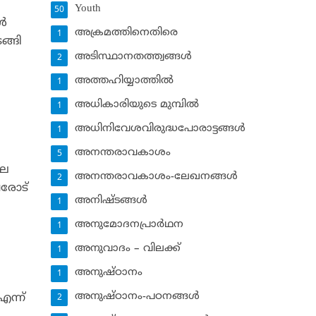
Youth
50
്‍
അക്രമത്തിനെതിരെ
1
ങ്ങി
അടിസ്ഥാനതത്ത്വങ്ങള്‍
2
അത്തഹിയ്യാത്തില്‍
1
അധികാരിയുടെ മുമ്പില്‍
1
അധിനിവേശവിരുദ്ധപോരാട്ടങ്ങള്‍
1
അനന്തരാവകാശം
5
ലെ
അനന്തരാവകാശം-ലേഖനങ്ങള്‍
2
വരോട്
അനിഷ്ടങ്ങള്‍
1
അനുമോദനപ്രാര്‍ഥന
1
അനുവാദം – വിലക്ക്‌
1
അനുഷ്ഠാനം
1
അനുഷ്ഠാനം-പഠനങ്ങള്‍
എന്ന്
2