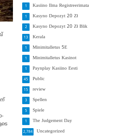
Kasiino Ilma Registreerimata
1
Kasyno Depozyt 20 Zł
1
Kasyno Depozyt 20 Zł Blik
2
്
Kerala
13
Minimitalletus 5E
1
Minimitalletus Kasinot
1
Paynplay Kasiino Eesti
1
Public
45
review
15
Spellen
ന്
3
Spiele
5
ാ-
The Judgement Day
1
ുടെ
Uncategorized
2,784