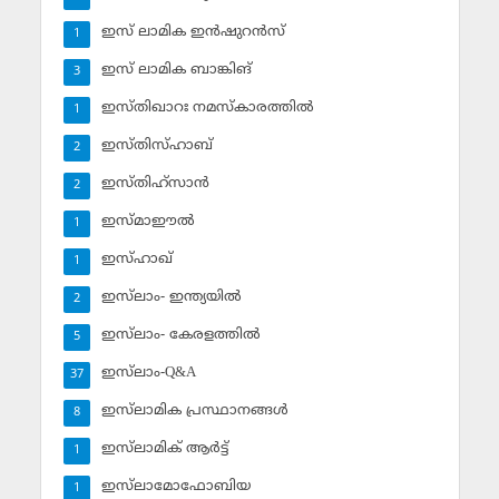
ഇസ് ലാമിക ഇന്‍ഷുറന്‍സ്‌
1
ഇസ് ലാമിക ബാങ്കിങ്‌
3
ഇസ്തിഖാറഃ നമസ്‌കാരത്തില്‍
1
ഇസ്തിസ്ഹാബ്
2
ഇസ്തിഹ്‌സാന്‍
2
ഇസ്മാഈല്‍
1
ഇസ്ഹാഖ്‌
1
ഇസ്‌ലാം- ഇന്ത്യയില്‍
2
ഇസ്‌ലാം- കേരളത്തില്‍
5
ഇസ്‌ലാം-Q&A
37
ഇസ്‌ലാമിക പ്രസ്ഥാനങ്ങള്‍
8
ഇസ്‌ലാമിക് ആര്‍ട്ട്
1
ഇസ്‌ലാമോഫോബിയ
1