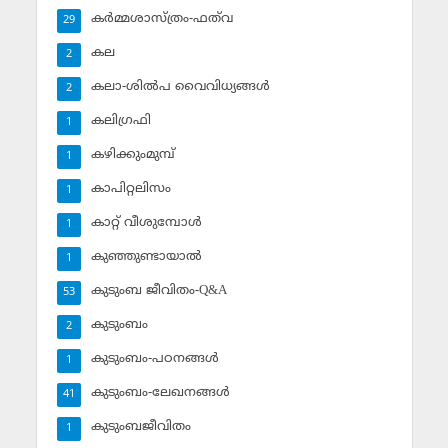
കര്‍മ്മശാസ്ത്രം-ഫത്‌വ
29
കല
2
കലാ-ശില്‍പ വൈവിധ്യങ്ങള്‍
2
കലിഗ്രഫി
1
കഴിക്കുംമുമ്പ്
1
കാപിറ്റലിസം
1
കാറ്റ് വീശുമ്പോള്‍
1
കുഞ്ഞുണ്ടായാല്‍
1
കുടുംബ ജീവിതം-Q&A
53
കുടുംബം
2
കുടുംബം-പഠനങ്ങള്‍
1
കുടുംബം-ലേഖനങ്ങള്‍
41
കുടുംബജീവിതം
1