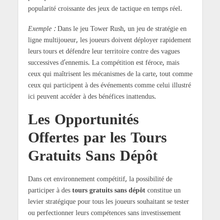
popularité croissante des jeux de tactique en temps réel.
Exemple :
Dans le jeu Tower Rush, un jeu de stratégie en
ligne multijoueur, les joueurs doivent déployer rapidement
leurs tours et défendre leur territoire contre des vagues
successives d’ennemis. La compétition est féroce, mais
ceux qui maîtrisent les mécanismes de la carte, tout comme
ceux qui participent à des événements comme celui illustré
ici peuvent accéder à des bénéfices inattendus.
Les Opportunités
Offertes par les Tours
Gratuits Sans Dépôt
Dans cet environnement compétitif, la possibilité de
participer à des
tours gratuits sans dépôt
constitue un
levier stratégique pour tous les joueurs souhaitant se tester
ou perfectionner leurs compétences sans investissement