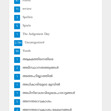
Public
47
review
15
Spellen
3
Spiele
5
The Judgement Day
1
Uncategorized
2,784
Youth
50
അക്രമത്തിനെതിരെ
1
അടിസ്ഥാനതത്ത്വങ്ങള്‍
2
അത്തഹിയ്യാത്തില്‍
1
അധികാരിയുടെ മുമ്പില്‍
1
അധിനിവേശവിരുദ്ധപോരാട്ടങ്ങള്‍
1
അനന്തരാവകാശം
5
അനന്തരാവകാശം-ലേഖനങ്ങള്‍
2