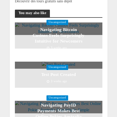
Découvrir des tours gratuits sans dépôt
You may also like
Uncategorized
Navigating Bitcoin
Casinos Feels Surprisingly
Intuitive for Newcomers
3 weeks ago
Uncategorized
Test Post Created
3 weeks ago
Uncategorized
Navigating PayID
Payments Makes Best
Online Pokies Australia