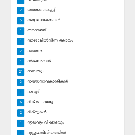
1
തെരഞ്ഞെടുപ്പ്
2
തെറ്റുധാരണകള്‍
5
തൗറാത്ത്
1
ദജ്ജാലില്‍നിന്ന് അഭയം
1
ദര്‍ശനം
2
ദര്‍ശനങ്ങള്‍
1
ദാമ്പത്യം
21
ദായധനാവകാശികള്‍
2
ദാവൂദ്‌
1
ദിക് ര്‍ – ദുആ
6
ദിക്‌റുകള്‍
2
ദുഃഖവും വിഷാദവും
1
ദുസ്സഹജീവിതത്തില്‍
1