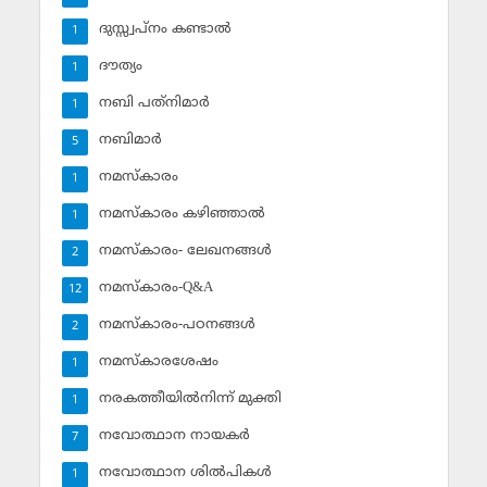
ദുസ്സ്വപ്‌നം കണ്ടാല്‍
1
ദൗത്യം
1
നബി പത്‌നിമാര്‍
1
നബിമാര്‍
5
നമസ്‌കാരം
1
നമസ്‌കാരം കഴിഞ്ഞാല്‍
1
നമസ്‌കാരം- ലേഖനങ്ങള്‍
2
നമസ്‌കാരം-Q&A
12
നമസ്‌കാരം-പഠനങ്ങള്‍
2
നമസ്‌കാരശേഷം
1
നരകത്തീയില്‍നിന്ന് മുക്തി
1
നവോത്ഥാന നായകര്‍
7
നവോത്ഥാന ശില്‍പികള്‍
1