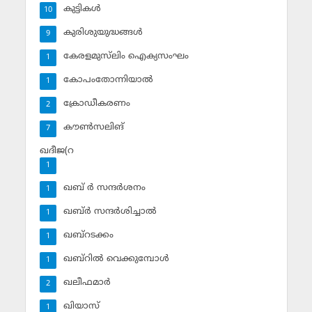
കുട്ടികള്‍
10
കുരിശുയുദ്ധങ്ങള്‍
9
കേരളമുസ്‌ലിം ഐക്യസംഘം
1
കോപംതോന്നിയാല്‍
1
ക്രോഡീകരണം
2
കൗണ്‍സലിങ്‌
7
ഖദീജ(റ
1
ഖബ് ര്‍ സന്ദര്‍ശനം
1
ഖബ്ര്‍ സന്ദര്‍ശിച്ചാല്‍
1
ഖബ്‌റടക്കം
1
ഖബ്‌റില്‍ വെക്കുമ്പോള്‍
1
ഖലീഫമാര്‍
2
ഖിയാസ്
1