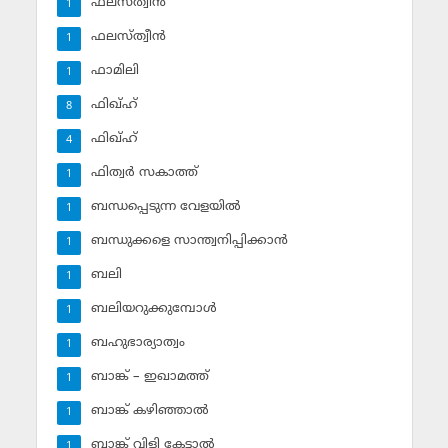
ഫലസ്ത്വീൻ
1
ഫലസ്ത്വീൻ
1
ഫാമിലി
1
ഫിഖ്ഹ്
8
ഫിഖ്ഹ്‌
4
ഫിത്വര്‍ സകാത്ത്‌
1
ബന്ധപ്പെടുന്ന വേളയില്‍
1
ബന്ധുക്കളെ സാന്ത്വനിപ്പിക്കാന്‍
1
ബലി
1
ബലിയറുക്കുമ്പോള്‍
1
ബഹുഭാര്യാത്വം
1
ബാങ്ക് – ഇഖാമത്ത്
1
ബാങ്ക് കഴിഞ്ഞാല്‍
1
ബാങ്ക് വിളി കേട്ടാല്‍
1