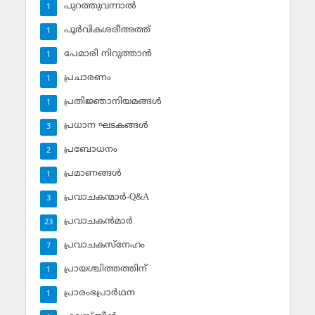
പുറത്തുവന്നാല്‍
1
പൂര്‍വികശരീഅത്ത്
1
പേമാരി നിറുത്താന്‍
1
പ്രചാരണം
1
പ്രതിജ്ഞാനിയമങ്ങള്‍
1
പ്രധാന ഘടകങ്ങള്‍
3
പ്രബോധനം
2
പ്രമാണങ്ങള്‍
1
പ്രവാചകന്മാര്‍-Q&A
3
പ്രവാചകന്‍മാര്‍
23
പ്രവാചകസ്‌നേഹം
7
പ്രായശ്ചിത്തത്തിന്
1
പ്രാരംഭപ്രാര്‍ഥന
1