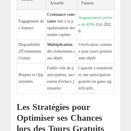
Actuelle
Futures
Croissance cons
Augmentation prévu
Engagement de
tante
liée à la p
e de 45%
d’ici 202
s Joueurs
opularisation des
6
modes rapides
Disponibilité
Multiplication
Vérification continu
d’Événements
des événements s
e pour
tours gratuits
Gratuit
ans dépôt
sans dépôt
Faible coût de p
Capacité à transform
Risques et Opp
articipation, succ
er une participation
ortunités
ession d’échecs /
gratuite en gains sig
réussites
nificatifs
Les Stratégies pour
Optimiser ses Chances
lors des Tours Gratuits