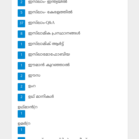
ഇസ്‌ലാം- ഇന്ത്യയില്‍
2
ഇസ്‌ലാം- കേരളത്തില്‍
5
ഇസ്‌ലാം-Q&A
37
ഇസ്‌ലാമിക പ്രസ്ഥാനങ്ങള്‍
8
ഇസ്‌ലാമിക് ആര്‍ട്ട്
1
ഇസ്‌ലാമോഫോബിയ
1
ഈമാന്‍ കുറഞ്ഞാല്‍
1
ഈസ
2
ഉംറ
2
ഉഥ് മാനികള്‍
2
ഉഥ്മാന്‍(റ
1
ഉമര്‍(റ
1