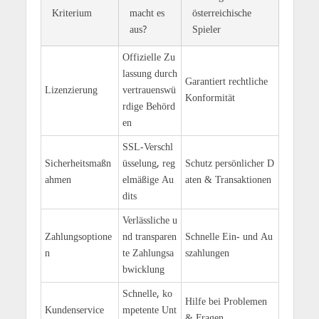
Kriterium
macht es
österreichische
aus?
Spieler
Offizielle Zu
lassung durch
Garantiert rechtliche
Lizenzierung
vertrauenswü
Konformität
rdige Behörd
en
SSL-Verschl
Sicherheitsmaßn
üsselung, reg
Schutz persönlicher D
ahmen
elmäßige Au
aten & Transaktionen
dits
Verlässliche u
Zahlungsoptione
nd transparen
Schnelle Ein- und Au
n
te Zahlungsa
szahlungen
bwicklung
Schnelle, ko
Hilfe bei Problemen
Kundenservice
mpetente Unt
& Fragen