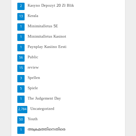
Kasyno Depozyt 20 Zł Blik
2
Kerala
13
Minimitalletus 5E
1
Minimitalletus Kasinot
1
Paynplay Kasiino Eesti
1
Public
56
review
15
Spellen
3
Spiele
5
The Judgement Day
1
Uncategorized
2,784
Youth
50
അക്രമത്തിനെതിരെ
1