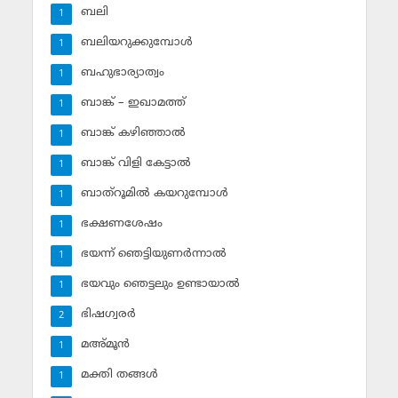
ബലി
1
ബലിയറുക്കുമ്പോള്‍
1
ബഹുഭാര്യാത്വം
1
ബാങ്ക് – ഇഖാമത്ത്
1
ബാങ്ക് കഴിഞ്ഞാല്‍
1
ബാങ്ക് വിളി കേട്ടാല്‍
1
ബാത്‌റൂമില്‍ കയറുമ്പോള്‍
1
ഭക്ഷണശേഷം
1
ഭയന്ന് ഞെട്ടിയുണര്‍ന്നാല്‍
1
ഭയവും ഞെട്ടലും ഉണ്ടായാല്‍
1
ഭിഷഗ്വരര്‍
2
മഅ്മൂന്‍
1
മക്തി തങ്ങള്‍
1