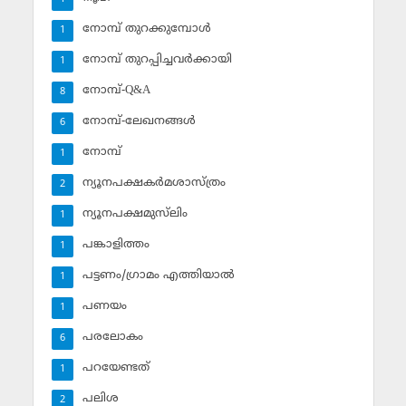
നോമ്പ് തുറക്കുമ്പോള്‍
1
നോമ്പ് തുറപ്പിച്ചവര്‍ക്കായി
1
നോമ്പ്-Q&A
8
നോമ്പ്-ലേഖനങ്ങള്‍
6
നോമ്പ്‌
1
ന്യൂനപക്ഷകര്‍മശാസ്ത്രം
2
ന്യൂനപക്ഷമുസ്‌ലിം
1
പങ്കാളിത്തം
1
പട്ടണം/ഗ്രാമം എത്തിയാല്‍
1
പണയം
1
പരലോകം
6
പറയേണ്ടത്
1
പലിശ
2