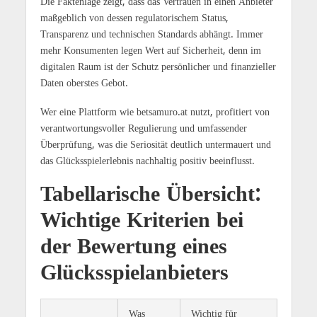
Die Faktenlage zeigt, dass das Vertrauen in einen Anbieter
maßgeblich von dessen regulatorischem Status,
Transparenz und technischen Standards abhängt. Immer
mehr Konsumenten legen Wert auf Sicherheit, denn im
digitalen Raum ist der Schutz persönlicher und finanzieller
Daten oberstes Gebot.
Wer eine Plattform wie betsamuro.at nutzt, profitiert von
verantwortungsvoller Regulierung und umfassender
Überprüfung, was die Seriosität deutlich untermauert und
das Glücksspielerlebnis nachhaltig positiv beeinflusst.
Tabellarische Übersicht:
Wichtige Kriterien bei
der Bewertung eines
Glücksspielanbieters
Was
Wichtig für