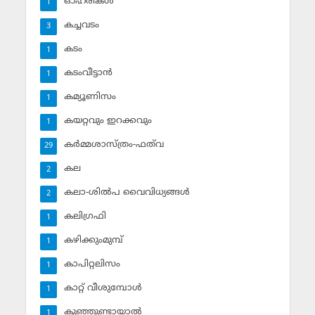
ഓഹരികള്‍
1
കച്ചവടം
3
കടം
1
കടംവീട്ടാന്‍
1
കമ്യൂണിസം
1
കയറ്റവും ഇറക്കവും
1
കര്‍മ്മശാസ്ത്രം-ഫത്‌വ
29
കല
2
കലാ-ശില്‍പ വൈവിധ്യങ്ങള്‍
2
കലിഗ്രഫി
1
കഴിക്കുംമുമ്പ്
1
കാപിറ്റലിസം
1
കാറ്റ് വീശുമ്പോള്‍
1
കുഞ്ഞുണ്ടായാല്‍
1