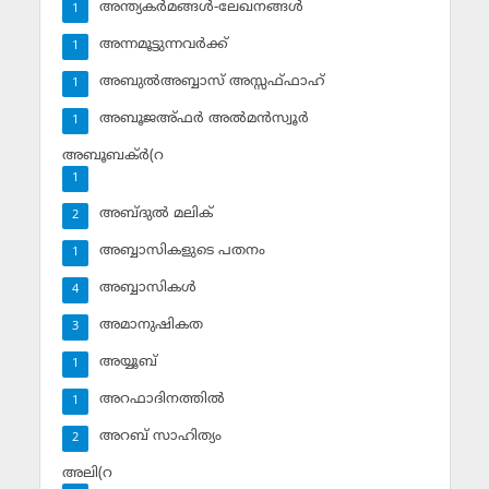
അന്ത്യകര്‍മങ്ങള്‍-ലേഖനങ്ങള്‍
1
അന്നമൂട്ടുന്നവര്‍ക്ക്
1
അബുല്‍അബ്ബാസ് അസ്സഫ്ഫാഹ്‌
1
അബൂജഅ്ഫര്‍ അല്‍മന്‍സ്വൂര്‍
1
അബൂബക്ര്‍(റ
1
അബ്ദുല്‍ മലിക്‌
2
അബ്ബാസികളുടെ പതനം
1
അബ്ബാസികള്‍
4
അമാനുഷികത
3
അയ്യൂബ്‌
1
അറഫാദിനത്തില്‍
1
അറബ് സാഹിത്യം
2
അലി(റ