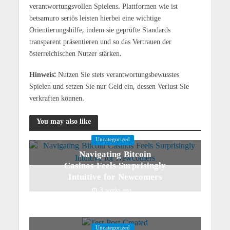
verantwortungsvollen Spielens. Plattformen wie ist
betsamuro seriös leisten hierbei eine wichtige
Orientierungshilfe, indem sie geprüfte Standards
transparent präsentieren und so das Vertrauen der
österreichischen Nutzer stärken.
Hinweis:
Nutzen Sie stets verantwortungsbewusstes
Spielen und setzen Sie nur Geld ein, dessen Verlust Sie
verkraften können.
You may also like
Uncategorized
Navigating Bitcoin
Casinos Feels Surprisingly
Intuitive for Newcomers
3 weeks ago
Uncategorized