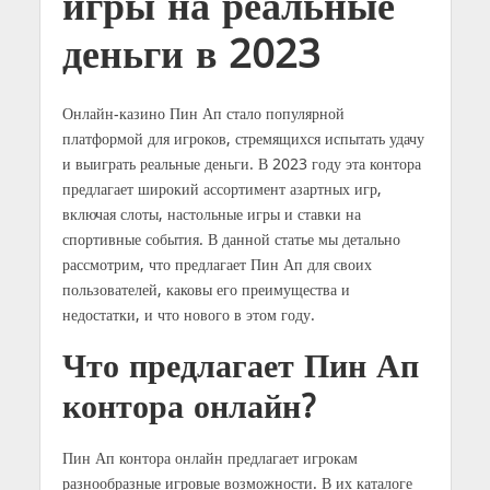
игры на реальные
деньги в 2023
Онлайн-казино Пин Ап стало популярной
платформой для игроков, стремящихся испытать удачу
и выиграть реальные деньги. В 2023 году эта контора
предлагает широкий ассортимент азартных игр,
включая слоты, настольные игры и ставки на
спортивные события. В данной статье мы детально
рассмотрим, что предлагает Пин Ап для своих
пользователей, каковы его преимущества и
недостатки, и что нового в этом году.
Что предлагает Пин Ап
контора онлайн?
Пин Ап контора онлайн предлагает игрокам
разнообразные игровые возможности. В их каталоге