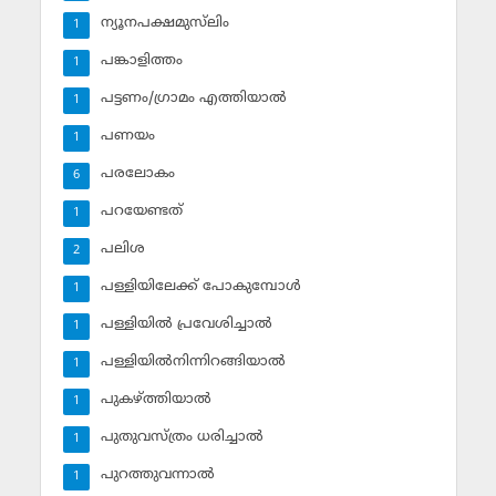
ന്യൂനപക്ഷമുസ്‌ലിം
1
പങ്കാളിത്തം
1
പട്ടണം/ഗ്രാമം എത്തിയാല്‍
1
പണയം
1
പരലോകം
6
പറയേണ്ടത്
1
പലിശ
2
പള്ളിയിലേക്ക് പോകുമ്പോള്‍
1
പള്ളിയില്‍ പ്രവേശിച്ചാല്‍
1
പള്ളിയില്‍നിന്നിറങ്ങിയാല്‍
1
പുകഴ്ത്തിയാല്‍
1
പുതുവസ്ത്രം ധരിച്ചാല്‍
1
പുറത്തുവന്നാല്‍
1