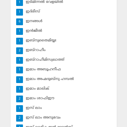
ഇടിമിന്നല്‍ വേളയില്‍
1
ഇദ്‌രീസ്‌
1
ഇനങ്ങള്‍
6
ഇന്‍ജീല്‍
1
ഇബ്‌നുതൈമിയ്യഃ
1
ഇബ്‌റാഹീം
2
ഇബ്‌റാഹീമിസ്വലാത്ത്
1
ഇമാം അബൂഹനീഫ
1
ഇമാം അഹ്മദുബ്‌നു ഹമ്പല്‍
1
ഇമാം മാലിക്
1
ഇമാം ശാഫിഈ
2
ഇസ് ലാം
1
ഇസ് ലാം അനുഭവം
2