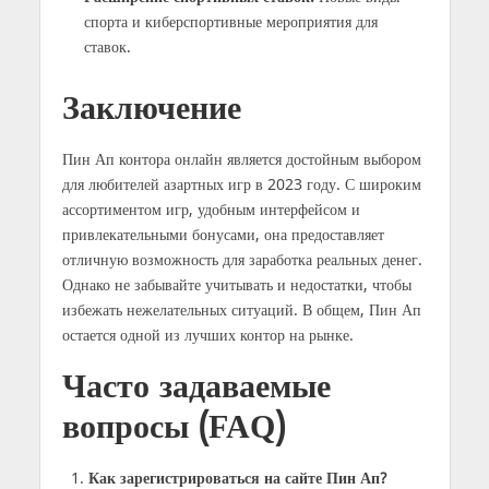
спорта и киберспортивные мероприятия для
ставок.
Заключение
Пин Ап контора онлайн является достойным выбором
для любителей азартных игр в 2023 году. С широким
ассортиментом игр, удобным интерфейсом и
привлекательными бонусами, она предоставляет
отличную возможность для заработка реальных денег.
Однако не забывайте учитывать и недостатки, чтобы
избежать нежелательных ситуаций. В общем, Пин Ап
остается одной из лучших контор на рынке.
Часто задаваемые
вопросы (FAQ)
Как зарегистрироваться на сайте Пин Ап?