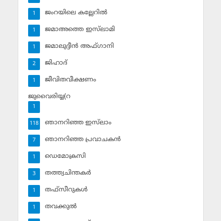
ജംറയിലെ കല്ലേറില്‍
1
ജമാഅത്തെ ഇസ്‌ലാമി
1
ജമാലുദ്ദീന്‍ അഫ്ഗാനി
1
ജിഹാദ്‌
2
ജീവിതവീക്ഷണം
1
ജുവൈരിയ്യ(റ
1
ഞാനറിഞ്ഞ ഇസ്‌ലാം
118
ഞാനറിഞ്ഞ പ്രവാചകന്‍
7
ഡെമോക്രസി
1
തത്ത്വചിന്തകര്‍
3
തഫ്‌സീറുകള്‍
1
തവക്കുല്‍
1