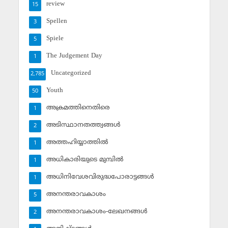
review
15
Spellen
3
Spiele
5
The Judgement Day
1
Uncategorized
2,785
Youth
50
അക്രമത്തിനെതിരെ
1
അടിസ്ഥാനതത്ത്വങ്ങള്‍
2
അത്തഹിയ്യാത്തില്‍
1
അധികാരിയുടെ മുമ്പില്‍
1
അധിനിവേശവിരുദ്ധപോരാട്ടങ്ങള്‍
1
അനന്തരാവകാശം
5
അനന്തരാവകാശം-ലേഖനങ്ങള്‍
2