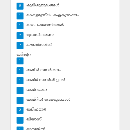
കുരിശുയുദ്ധങ്ങള്‍
9
കേരളമുസ്‌ലിം ഐക്യസംഘം
1
കോപംതോന്നിയാല്‍
1
ക്രോഡീകരണം
2
കൗണ്‍സലിങ്‌
7
ഖദീജ(റ
1
ഖബ് ര്‍ സന്ദര്‍ശനം
1
ഖബ്ര്‍ സന്ദര്‍ശിച്ചാല്‍
1
ഖബ്‌റടക്കം
1
ഖബ്‌റില്‍ വെക്കുമ്പോള്‍
1
ഖലീഫമാര്‍
2
ഖിയാസ്
1
ഖുനൂതില്‍
1