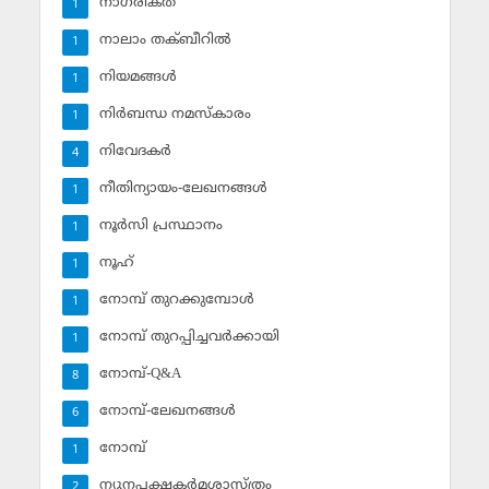
നാഗരികത
1
നാലാം തക്ബീറില്‍
1
നിയമങ്ങള്‍
1
നിര്‍ബന്ധ നമസ്‌കാരം
1
നിവേദകര്‍
4
നീതിന്യായം-ലേഖനങ്ങള്‍
1
നൂര്‍സി പ്രസ്ഥാനം
1
നൂഹ്‌
1
നോമ്പ് തുറക്കുമ്പോള്‍
1
നോമ്പ് തുറപ്പിച്ചവര്‍ക്കായി
1
നോമ്പ്-Q&A
8
നോമ്പ്-ലേഖനങ്ങള്‍
6
നോമ്പ്‌
1
ന്യൂനപക്ഷകര്‍മശാസ്ത്രം
2