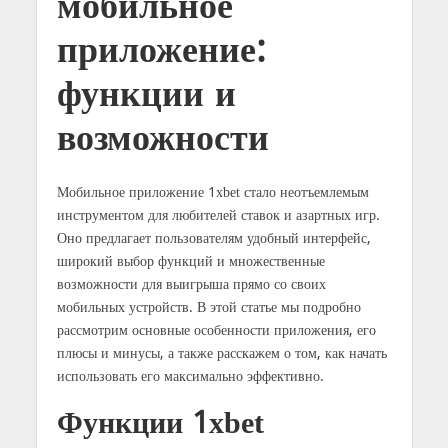
мобильное
приложение:
функции и
возможности
Мобильное приложение 1xbet стало неотъемлемым
инструментом для любителей ставок и азартных игр.
Оно предлагает пользователям удобный интерфейс,
широкий выбор функций и множественные
возможности для выигрыша прямо со своих
мобильных устройств. В этой статье мы подробно
рассмотрим основные особенности приложения, его
плюсы и минусы, а также расскажем о том, как начать
использовать его максимально эффективно.
Функции 1xbet