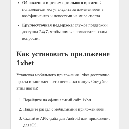
Обновления в режиме реального времени:
пользователи могут следить за изменениями в
коэффициентах и новостями из мира спорта.
Круглосуточная поддержка:
служба поддержки
доступна 24/7, чтобы помочь пользовательским
вопросам.
Как установить приложение
1xbet
Установка мобильного приложения 1xbet достаточно
проста и занимает всего несколько минут. Следуйте
этим шагам:
Перейдите на официальный сайт 1xbet.
Найдите раздел с мобильными приложениями.
Скачайте APK-файл для Android или приложение
для iOS.