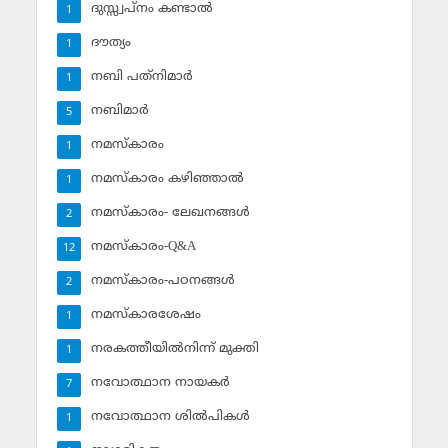
ദുസ്സ്വപ്‌നം കണ്ടാല്‍
1
ദൗത്യം
1
നബി പത്‌നിമാര്‍
1
നബിമാര്‍
5
നമസ്‌കാരം
1
നമസ്‌കാരം കഴിഞ്ഞാല്‍
1
നമസ്‌കാരം- ലേഖനങ്ങള്‍
2
നമസ്‌കാരം-Q&A
12
നമസ്‌കാരം-പഠനങ്ങള്‍
2
നമസ്‌കാരശേഷം
1
നരകത്തീയില്‍നിന്ന് മുക്തി
1
നവോത്ഥാന നായകര്‍
7
നവോത്ഥാന ശില്‍പികള്‍
1