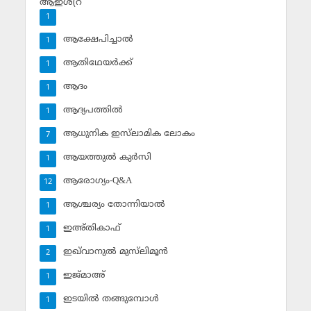
ആഇശ(റ
1
ആക്ഷേപിച്ചാല്‍
1
ആതിഥേയര്‍ക്ക്
1
ആദം
1
ആദ്യപത്തില്‍
1
ആധുനിക ഇസ്‌ലാമിക ലോകം
7
ആയത്തുല്‍ കുര്‍സി
1
ആരോഗ്യം-Q&A
12
ആശ്ചര്യം തോന്നിയാല്‍
1
ഇഅ്തികാഫ്‌
1
ഇഖ്‌വാനുല്‍ മുസ്‌ലിമൂന്‍
2
ഇജ്മാഅ്
1
ഇടയില്‍ തങ്ങുമ്പോള്‍
1