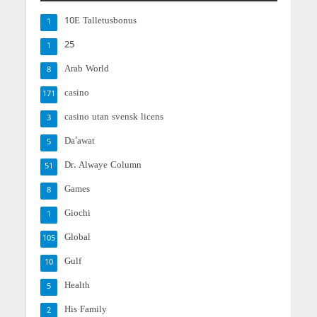
10E Talletusbonus
1
25
1
Arab World
8
casino
171
casino utan svensk licens
3
Da'awat
5
Dr. Alwaye Column
51
Games
8
Giochi
1
Global
105
Gulf
10
Health
5
His Family
2