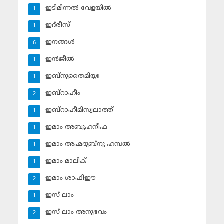
ഇടിമിന്നല്‍ വേളയില്‍
1
ഇദ്‌രീസ്‌
1
ഇനങ്ങള്‍
6
ഇന്‍ജീല്‍
1
ഇബ്‌നുതൈമിയ്യഃ
1
ഇബ്‌റാഹീം
2
ഇബ്‌റാഹീമിസ്വലാത്ത്
1
ഇമാം അബൂഹനീഫ
1
ഇമാം അഹ്മദുബ്‌നു ഹമ്പല്‍
1
ഇമാം മാലിക്
1
ഇമാം ശാഫിഈ
2
ഇസ് ലാം
1
ഇസ് ലാം അനുഭവം
2