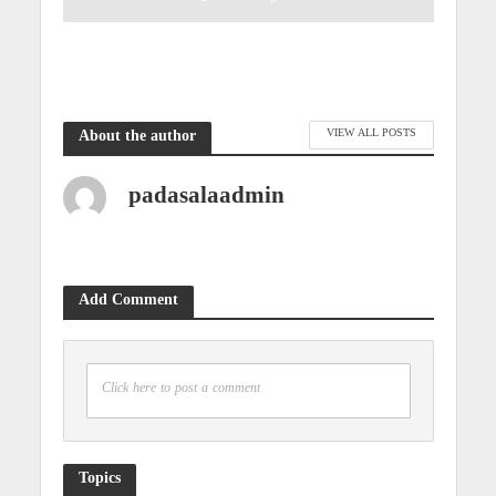
VIEW ALL POSTS
About the author
padasalaadmin
Add Comment
Click here to post a comment
Topics