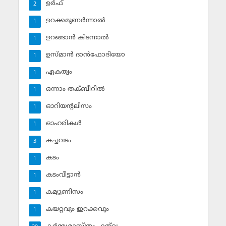
ഉര്‍ഫ്
2
ഉറക്കമുണര്‍ന്നാല്‍
1
ഉറങ്ങാന്‍ കിടന്നാല്‍
1
ഉസ്മാന്‍ ദാന്‍ഫോദിയോ
1
ഏകത്വം
1
ഒന്നാം തക്ബീറില്‍
1
ഓറിയന്റലിസം
1
ഓഹരികള്‍
1
കച്ചവടം
3
കടം
1
കടംവീട്ടാന്‍
1
കമ്യൂണിസം
1
കയറ്റവും ഇറക്കവും
1