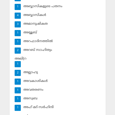
അബ്ബാസികളുടെ പതനം
1
അബ്ബാസികള്‍
4
അമാനുഷികത
3
അയ്യൂബ്‌
1
അറഫാദിനത്തില്‍
1
അറബ് സാഹിത്യം
2
അലി(റ
1
അല്ലാഹു
2
അവകാശികള്‍
1
അവതരണം
1
അസ്വബ
1
അഹ് മദ് സര്‍ഹിന്ദി
1