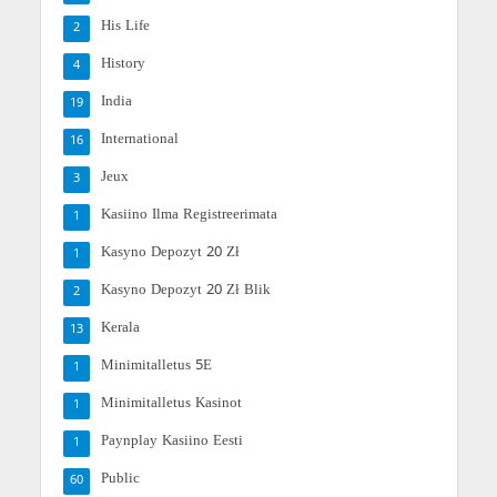
His Life
2
History
4
India
19
International
16
Jeux
3
Kasiino Ilma Registreerimata
1
Kasyno Depozyt 20 Zł
1
Kasyno Depozyt 20 Zł Blik
2
Kerala
13
Minimitalletus 5E
1
Minimitalletus Kasinot
1
Paynplay Kasiino Eesti
1
Public
60