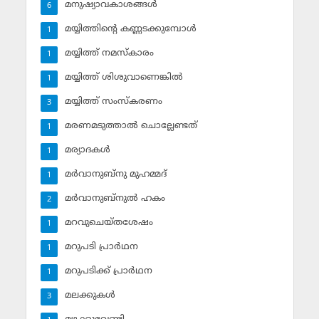
മനുഷ്യാവകാശങ്ങള്‍
6
മയ്യിത്തിന്റെ കണ്ണടക്കുമ്പോള്‍
1
മയ്യിത്ത് നമസ്‌കാരം
1
മയ്യിത്ത് ശിശുവാണെങ്കില്‍
1
മയ്യിത്ത് സംസ്‌കരണം
3
മരണമടുത്താല്‍ ചൊല്ലേണ്ടത്
1
മര്യാദകള്‍
1
മര്‍വാനുബ്‌നു മുഹമ്മദ്
1
മര്‍വാനുബ്‌നുല്‍ ഹകം
2
മറവുചെയ്തശേഷം
1
മറുപടി പ്രാര്‍ഥന
1
മറുപടിക്ക് പ്രാര്‍ഥന
1
മലക്കുകള്‍
3