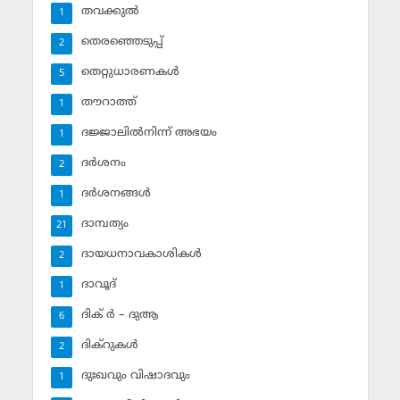
തവക്കുല്‍
1
തെരഞ്ഞെടുപ്പ്
2
തെറ്റുധാരണകള്‍
5
തൗറാത്ത്
1
ദജ്ജാലില്‍നിന്ന് അഭയം
1
ദര്‍ശനം
2
ദര്‍ശനങ്ങള്‍
1
ദാമ്പത്യം
21
ദായധനാവകാശികള്‍
2
ദാവൂദ്‌
1
ദിക് ര്‍ – ദുആ
6
ദിക്‌റുകള്‍
2
ദുഃഖവും വിഷാദവും
1