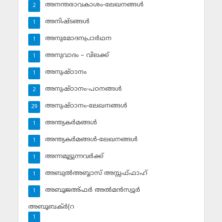
അനന്തരാവകാശം-ലേഖനങ്ങള്‍
2
അനിഷ്ടങ്ങള്‍
1
അനുമോദനപ്രാര്‍ഥന
1
അനുവാദം – വിലക്ക്‌
1
അനുഷ്ഠാനം
1
അനുഷ്ഠാനം-പഠനങ്ങള്‍
2
അനുഷ്ഠാനം-ലേഖനങ്ങള്‍
29
അന്ത്യകര്‍മങ്ങള്‍
1
അന്ത്യകര്‍മങ്ങള്‍-ലേഖനങ്ങള്‍
1
അന്നമൂട്ടുന്നവര്‍ക്ക്
1
അബുല്‍അബ്ബാസ് അസ്സഫ്ഫാഹ്‌
1
അബൂജഅ്ഫര്‍ അല്‍മന്‍സ്വൂര്‍
1
അബൂബക്ര്‍(റ
1