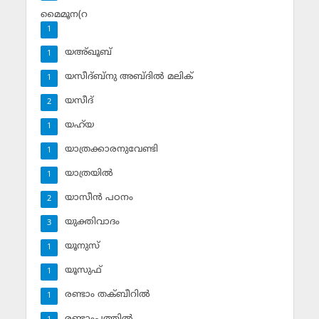
മൈമൂന(റ
1
യഅ്ഖൂബ്‌
1
യസീദ്ബ്‌നു അബ്ദില്‍ മലിക്‌
1
യസീദ്‌
2
യഹ്‌യ
1
യാത്രക്കാരനുവേണ്ടി
1
യാത്രയില്‍
1
യാസീന്‍ പഠനം
2
യുക്തിവാദം
3
യൂനുസ്‌
1
യൂസുഫ്‌
1
രണ്ടാം തക്ബീറില്‍
1
രണ്ടാംപത്തില്‍