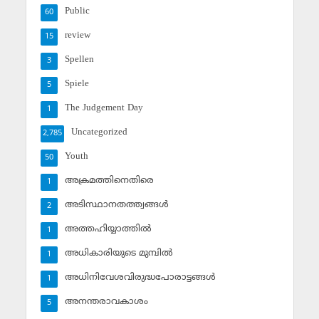
Public
60
review
15
Spellen
3
Spiele
5
The Judgement Day
1
Uncategorized
2,785
Youth
50
അക്രമത്തിനെതിരെ
1
അടിസ്ഥാനതത്ത്വങ്ങള്‍
2
അത്തഹിയ്യാത്തില്‍
1
അധികാരിയുടെ മുമ്പില്‍
1
അധിനിവേശവിരുദ്ധപോരാട്ടങ്ങള്‍
1
അനന്തരാവകാശം
5