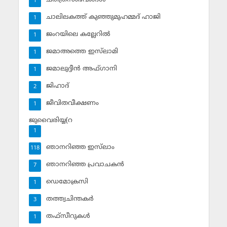
1
ചാലിലകത്ത് കുഞ്ഞുമുഹമ്മദ് ഹാജി
1
ജംറയിലെ കല്ലേറില്‍
1
ജമാഅത്തെ ഇസ്‌ലാമി
1
ജമാലുദ്ദീന്‍ അഫ്ഗാനി
1
ജിഹാദ്‌
2
ജീവിതവീക്ഷണം
1
ജുവൈരിയ്യ(റ
1
ഞാനറിഞ്ഞ ഇസ്‌ലാം
118
ഞാനറിഞ്ഞ പ്രവാചകന്‍
7
ഡെമോക്രസി
1
തത്ത്വചിന്തകര്‍
3
തഫ്‌സീറുകള്‍
1