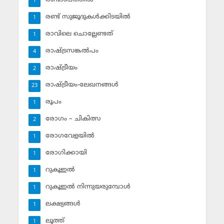
1
രണ്ട് സുജൂദുകള്‍ക്കിടയില്‍
1
രാവിലെ ചൊല്ലേണ്ടത്
1
രാഷ്ട്രസങ്കല്‍പം
4
രാഷ്ട്രീയം
2
രാഷ്ട്രീയം-ലേഖനങ്ങള്‍
23
രൂപം
1
രോഗം – ചികിത്സ
2
രോഗവേളയില്‍
1
രോഗിക്കായി
1
റുകൂഇല്‍
1
റുകൂഇല്‍ നിന്നുയരുമ്പോള്‍
1
ലക്ഷ്യങ്ങള്‍
1
ലൂത്ത്‌
1