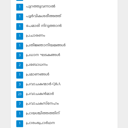
പുറത്തുവന്നാല്‍
1
പൂര്‍വികശരീഅത്ത്
1
പേമാരി നിറുത്താന്‍
1
പ്രചാരണം
1
പ്രതിജ്ഞാനിയമങ്ങള്‍
1
പ്രധാന ഘടകങ്ങള്‍
3
പ്രബോധനം
2
പ്രമാണങ്ങള്‍
1
പ്രവാചകന്മാര്‍-Q&A
3
പ്രവാചകന്‍മാര്‍
23
പ്രവാചകസ്‌നേഹം
7
പ്രായശ്ചിത്തത്തിന്
1
പ്രാരംഭപ്രാര്‍ഥന
1