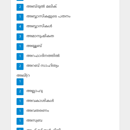
അബ്ദുല്‍ മലിക്‌
2
അബ്ബാസികളുടെ പതനം
1
അബ്ബാസികള്‍
4
അമാനുഷികത
3
അയ്യൂബ്‌
1
അറഫാദിനത്തില്‍
1
അറബ് സാഹിത്യം
2
അലി(റ
1
അല്ലാഹു
2
അവകാശികള്‍
1
അവതരണം
1
അസ്വബ
1