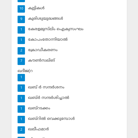
കുട്ടികള്‍
10
കുരിശുയുദ്ധങ്ങള്‍
9
കേരളമുസ്‌ലിം ഐക്യസംഘം
1
കോപംതോന്നിയാല്‍
1
ക്രോഡീകരണം
2
കൗണ്‍സലിങ്‌
7
ഖദീജ(റ
1
ഖബ് ര്‍ സന്ദര്‍ശനം
1
ഖബ്ര്‍ സന്ദര്‍ശിച്ചാല്‍
1
ഖബ്‌റടക്കം
1
ഖബ്‌റില്‍ വെക്കുമ്പോള്‍
1
ഖലീഫമാര്‍
2