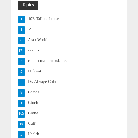
Topics
10E Talletusbonus
1
25
1
Arab World
8
casino
171
casino utan svensk licens
3
Da'awat
5
Dr. Alwaye Column
51
Games
8
Giochi
1
Global
105
Gulf
10
Health
5