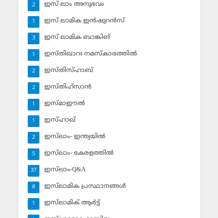
ഇസ് ലാം അനുഭവം
2
ഇസ് ലാമിക ഇന്‍ഷുറന്‍സ്‌
1
ഇസ് ലാമിക ബാങ്കിങ്‌
3
ഇസ്തിഖാറഃ നമസ്‌കാരത്തില്‍
1
ഇസ്തിസ്ഹാബ്
2
ഇസ്തിഹ്‌സാന്‍
2
ഇസ്മാഈല്‍
1
ഇസ്ഹാഖ്‌
1
ഇസ്‌ലാം- ഇന്ത്യയില്‍
2
ഇസ്‌ലാം- കേരളത്തില്‍
5
ഇസ്‌ലാം-Q&A
37
ഇസ്‌ലാമിക പ്രസ്ഥാനങ്ങള്‍
8
ഇസ്‌ലാമിക് ആര്‍ട്ട്
1