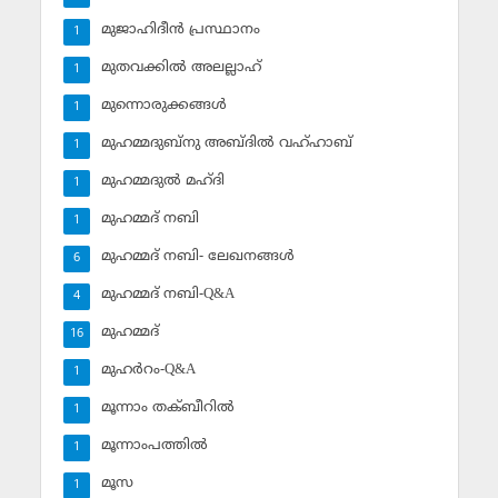
മുജാഹിദീന്‍ പ്രസ്ഥാനം
1
മുതവക്കില്‍ അലല്ലാഹ്
1
മുന്നൊരുക്കങ്ങള്‍
1
മുഹമ്മദുബ്‌നു അബ്ദില്‍ വഹ്ഹാബ്
1
മുഹമ്മദുല്‍ മഹ്ദി
1
മുഹമ്മദ് നബി
1
മുഹമ്മദ് നബി- ലേഖനങ്ങള്‍
6
മുഹമ്മദ് നബി-Q&A
4
മുഹമ്മദ്‌
16
മുഹര്‍റം-Q&A
1
മൂന്നാം തക്ബീറില്‍
1
മൂന്നാംപത്തില്‍
1
മൂസ
1