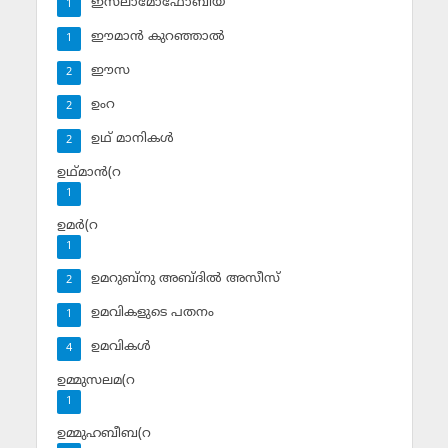
ഇസ്‌ലാമോഫോബിയ
1
ഈമാന്‍ കുറഞ്ഞാല്‍
1
ഈസ
2
ഉംറ
2
ഉഥ് മാനികള്‍
2
ഉഥ്മാന്‍(റ
1
ഉമര്‍(റ
1
ഉമറുബ്‌നു അബ്ദില്‍ അസീസ്‌
2
ഉമവികളുടെ പതനം
1
ഉമവികള്‍
4
ഉമ്മുസലമ(റ
1
ഉമ്മുഹബീബ(റ