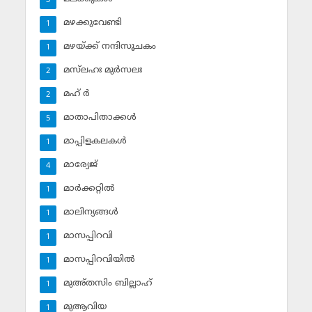
3
മഴക്കുവേണ്ടി
1
മഴയ്ക്ക് നന്ദിസൂചകം
1
മസ്‌ലഹഃ മുര്‍സലഃ
2
മഹ് ര്‍
2
മാതാപിതാക്കള്‍
5
മാപ്പിളകലകള്‍
1
മാര്യേജ്
4
മാര്‍ക്കറ്റില്‍
1
മാലിന്യങ്ങള്‍
1
മാസപ്പിറവി
1
മാസപ്പിറവിയില്‍
1
മുഅ്തസിം ബില്ലാഹ്
1
മുആവിയ
1