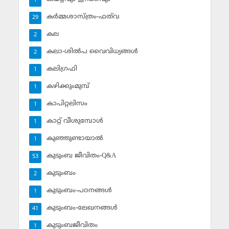
1
കര്‍മ്മശാസ്ത്രം-ഫത്‌വ
29
കല
2
കലാ-ശില്‍പ വൈവിധ്യങ്ങള്‍
2
കലിഗ്രഫി
1
കഴിക്കുംമുമ്പ്
1
കാപിറ്റലിസം
1
കാറ്റ് വീശുമ്പോള്‍
1
കുഞ്ഞുണ്ടായാല്‍
1
കുടുംബ ജീവിതം-Q&A
53
കുടുംബം
2
കുടുംബം-പഠനങ്ങള്‍
1
കുടുംബം-ലേഖനങ്ങള്‍
41
കുടുംബജീവിതം
1