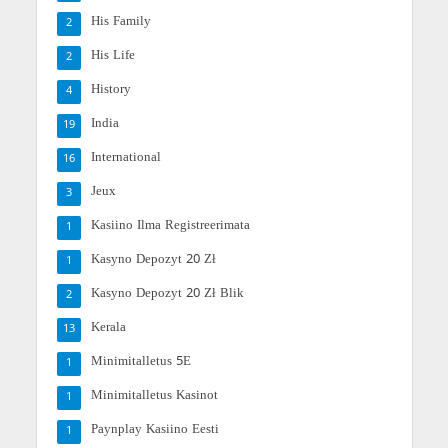
His Family
2
His Life
2
History
4
India
19
International
16
Jeux
3
Kasiino Ilma Registreerimata
1
Kasyno Depozyt 20 Zł
1
Kasyno Depozyt 20 Zł Blik
2
Kerala
13
Minimitalletus 5E
1
Minimitalletus Kasinot
1
Paynplay Kasiino Eesti
1