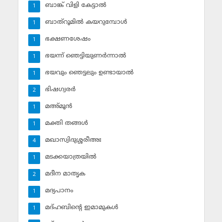
ബാങ്ക് വിളി കേട്ടാല്‍
1
ബാത്‌റൂമില്‍ കയറുമ്പോള്‍
1
ഭക്ഷണശേഷം
1
ഭയന്ന് ഞെട്ടിയുണര്‍ന്നാല്‍
1
ഭയവും ഞെട്ടലും ഉണ്ടായാല്‍
1
ഭിഷഗ്വരര്‍
2
മഅ്മൂന്‍
1
മക്തി തങ്ങള്‍
1
മഖാസ്വിദുശ്ശരീഅഃ
4
മടക്കയാത്രയില്‍
1
മദീന മാതൃക
2
മദ്യപാനം
1
മദ്ഹബിന്റെ ഇമാമുകള്‍
1