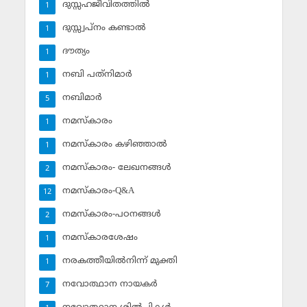
ദുസ്സഹജീവിതത്തില്‍
1
ദുസ്സ്വപ്‌നം കണ്ടാല്‍
1
ദൗത്യം
1
നബി പത്‌നിമാര്‍
1
നബിമാര്‍
5
നമസ്‌കാരം
1
നമസ്‌കാരം കഴിഞ്ഞാല്‍
1
നമസ്‌കാരം- ലേഖനങ്ങള്‍
2
നമസ്‌കാരം-Q&A
12
നമസ്‌കാരം-പഠനങ്ങള്‍
2
നമസ്‌കാരശേഷം
1
നരകത്തീയില്‍നിന്ന് മുക്തി
1
നവോത്ഥാന നായകര്‍
7