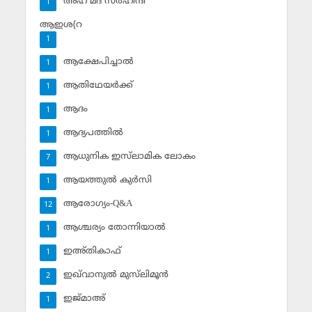
അഹ് മദ് സര്‍ഹിന്ദി
1
ആഇശ(റ
1
ആക്ഷേപിച്ചാല്‍
1
ആതിഥേയര്‍ക്ക്
1
ആദം
1
ആദ്യപത്തില്‍
1
ആധുനിക ഇസ്‌ലാമിക ലോകം
7
ആയത്തുല്‍ കുര്‍സി
1
ആരോഗ്യം-Q&A
12
ആശ്ചര്യം തോന്നിയാല്‍
1
ഇഅ്തികാഫ്‌
1
ഇഖ്‌വാനുല്‍ മുസ്‌ലിമൂന്‍
2
ഇജ്മാഅ്
1