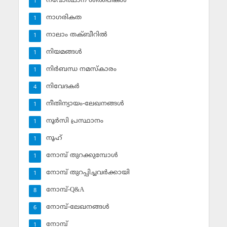
നവോത്ഥാന ശില്‍പികള്‍
1
നാഗരികത
1
നാലാം തക്ബീറില്‍
1
നിയമങ്ങള്‍
1
നിര്‍ബന്ധ നമസ്‌കാരം
1
നിവേദകര്‍
4
നീതിന്യായം-ലേഖനങ്ങള്‍
1
നൂര്‍സി പ്രസ്ഥാനം
1
നൂഹ്‌
1
നോമ്പ് തുറക്കുമ്പോള്‍
1
നോമ്പ് തുറപ്പിച്ചവര്‍ക്കായി
1
നോമ്പ്-Q&A
8
നോമ്പ്-ലേഖനങ്ങള്‍
6
നോമ്പ്‌
1