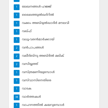
ലേഖനങ്ങള്‍-ഹജ്ജ്‌
1
ലൈലത്തുല്‍ഖദ്‌റില്‍
1
വക്കം അബ്ദുല്‍ഖാദിര്‍ മൗലവി
1
വഖ്ഫ്
1
വധൂ-വരന്‍മാര്‍ക്കായ്
1
വന്‍പാപങ്ങള്‍
2
വലീദ്ബ്‌നു അബ്ദില്‍ മലിക്‌
2
വസിയ്യത്ത്‌
2
വസ്ത്രമണിയുമ്പോള്‍
1
വസ്‌വാസിനെതിരെ
1
വാടക
1
വാര്‍ത്തകള്‍
38
വാഹനത്തില്‍ കയറുമ്പോള്‍
1