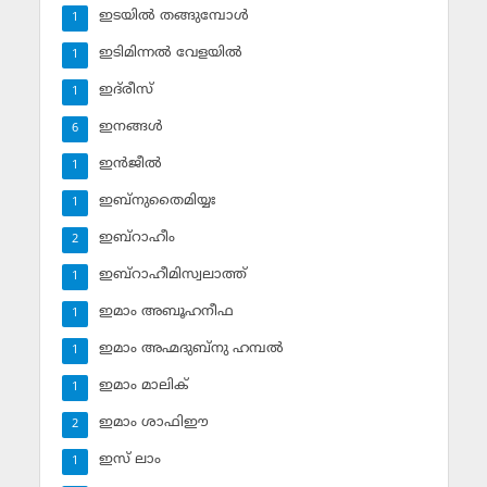
ഇടയില്‍ തങ്ങുമ്പോള്‍
1
ഇടിമിന്നല്‍ വേളയില്‍
1
ഇദ്‌രീസ്‌
1
ഇനങ്ങള്‍
6
ഇന്‍ജീല്‍
1
ഇബ്‌നുതൈമിയ്യഃ
1
ഇബ്‌റാഹീം
2
ഇബ്‌റാഹീമിസ്വലാത്ത്
1
ഇമാം അബൂഹനീഫ
1
ഇമാം അഹ്മദുബ്‌നു ഹമ്പല്‍
1
ഇമാം മാലിക്
1
ഇമാം ശാഫിഈ
2
ഇസ് ലാം
1