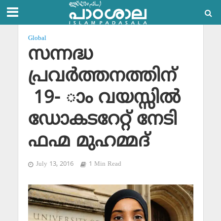
Global
സന്നദ്ധ
പ്രവര്‍ത്തനത്തിന്
19- ാം വയസ്സില്‍
ഡോകടറേറ്റ് നേടി
ഫഹ്മ മുഹമ്മദ്
July 13, 2016
1 Min Read