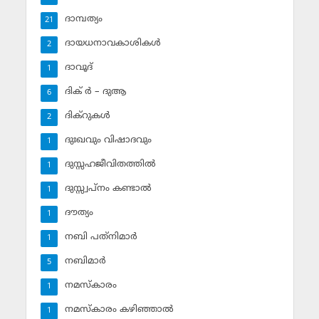
ദാമ്പത്യം
21
ദായധനാവകാശികള്‍
2
ദാവൂദ്‌
1
ദിക് ര്‍ – ദുആ
6
ദിക്‌റുകള്‍
2
ദുഃഖവും വിഷാദവും
1
ദുസ്സഹജീവിതത്തില്‍
1
ദുസ്സ്വപ്‌നം കണ്ടാല്‍
1
ദൗത്യം
1
നബി പത്‌നിമാര്‍
1
നബിമാര്‍
5
നമസ്‌കാരം
1
നമസ്‌കാരം കഴിഞ്ഞാല്‍
1