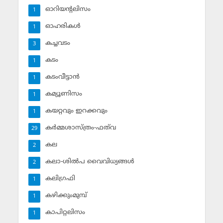
ഓറിയന്റലിസം
1
ഓഹരികള്‍
1
കച്ചവടം
3
കടം
1
കടംവീട്ടാന്‍
1
കമ്യൂണിസം
1
കയറ്റവും ഇറക്കവും
1
കര്‍മ്മശാസ്ത്രം-ഫത്‌വ
29
കല
2
കലാ-ശില്‍പ വൈവിധ്യങ്ങള്‍
2
കലിഗ്രഫി
1
കഴിക്കുംമുമ്പ്
1
കാപിറ്റലിസം
1