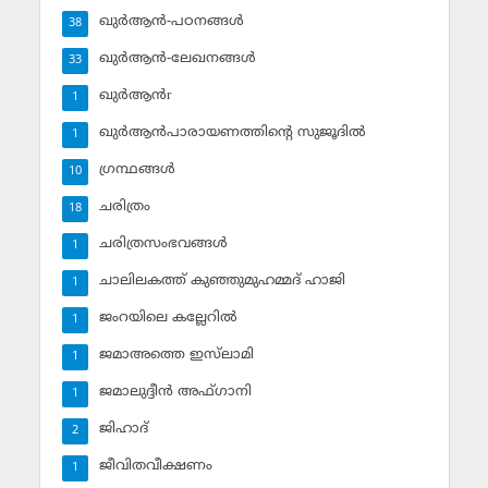
ഖുര്‍ആന്‍-പഠനങ്ങള്‍
38
ഖുര്‍ആന്‍-ലേഖനങ്ങള്‍
33
ഖുര്‍ആന്‍r
1
ഖുര്‍ആന്‍പാരായണത്തിന്റെ സുജൂദില്‍
1
ഗ്രന്ഥങ്ങള്‍
10
ചരിത്രം
18
ചരിത്രസംഭവങ്ങള്‍
1
ചാലിലകത്ത് കുഞ്ഞുമുഹമ്മദ് ഹാജി
1
ജംറയിലെ കല്ലേറില്‍
1
ജമാഅത്തെ ഇസ്‌ലാമി
1
ജമാലുദ്ദീന്‍ അഫ്ഗാനി
1
ജിഹാദ്‌
2
ജീവിതവീക്ഷണം
1