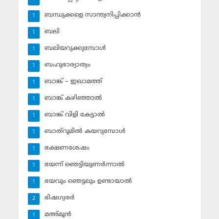
ബന്ധുക്കളെ സാന്ത്വനിപ്പിക്കാന്‍
1
ബലി
1
ബലിയറുക്കുമ്പോള്‍
1
ബഹുഭാര്യാത്വം
1
ബാങ്ക് – ഇഖാമത്ത്
1
ബാങ്ക് കഴിഞ്ഞാല്‍
1
ബാങ്ക് വിളി കേട്ടാല്‍
1
ബാത്‌റൂമില്‍ കയറുമ്പോള്‍
1
ഭക്ഷണശേഷം
1
ഭയന്ന് ഞെട്ടിയുണര്‍ന്നാല്‍
1
ഭയവും ഞെട്ടലും ഉണ്ടായാല്‍
1
ഭിഷഗ്വരര്‍
2
മഅ്മൂന്‍
1