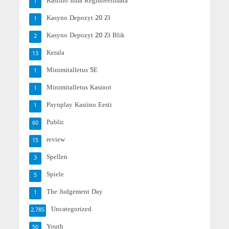
Kasiino Ilma Registreerimata
1
Kasyno Depozyt 20 Zł
1
Kasyno Depozyt 20 Zł Blik
2
Kerala
13
Minimitalletus 5E
1
Minimitalletus Kasinot
1
Paynplay Kasiino Eesti
1
Public
60
review
15
Spellen
3
Spiele
5
The Judgement Day
1
Uncategorized
2,785
Youth
50