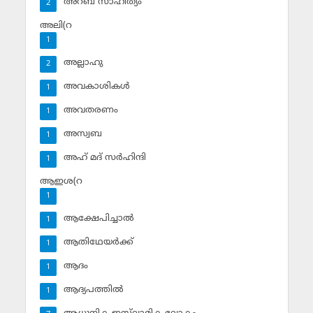
അറബ് സാഹിത്യം
2
അലി(റ
1
അല്ലാഹു
2
അവകാശികള്‍
1
അവതരണം
1
അസ്വബ
1
അഹ് മദ് സര്‍ഹിന്ദി
1
ആഇശ(റ
1
ആക്ഷേപിച്ചാല്‍
1
ആതിഥേയര്‍ക്ക്
1
ആദം
1
ആദ്യപത്തില്‍
1