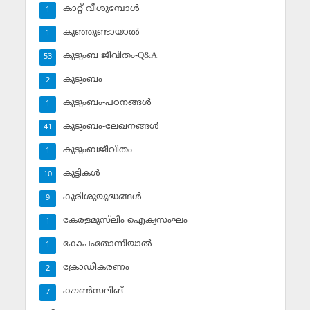
കാറ്റ് വീശുമ്പോള്‍
1
കുഞ്ഞുണ്ടായാല്‍
1
കുടുംബ ജീവിതം-Q&A
53
കുടുംബം
2
കുടുംബം-പഠനങ്ങള്‍
1
കുടുംബം-ലേഖനങ്ങള്‍
41
കുടുംബജീവിതം
1
കുട്ടികള്‍
10
കുരിശുയുദ്ധങ്ങള്‍
9
കേരളമുസ്‌ലിം ഐക്യസംഘം
1
കോപംതോന്നിയാല്‍
1
ക്രോഡീകരണം
2
കൗണ്‍സലിങ്‌
7