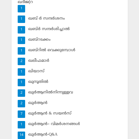
ഖദീജ(റ
1
ഖബ് ര്‍ സന്ദര്‍ശനം
1
ഖബ്ര്‍ സന്ദര്‍ശിച്ചാല്‍
1
ഖബ്‌റടക്കം
1
ഖബ്‌റില്‍ വെക്കുമ്പോള്‍
1
ഖലീഫമാര്‍
2
ഖിയാസ്
1
ഖുനൂതില്‍
1
ഖുര്‍ആനില്‍നിന്നുള്ളവ
2
ഖുര്‍ആന്‍
2
ഖുര്‍ആന്‍ & സയന്‍സ്‌
7
ഖുര്‍ആന്‍– വിമര്‍ശനങ്ങള്‍
1
ഖുര്‍ആന്‍-Q&A
14