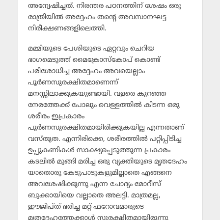
അന്വേഷിച്ചത്. നിരന്തര പഠനത്തിന് ശേഷം ഒരു
രാത്രിയില്‍ അദ്ദേഹം തന്റെ അവസാനഘട്ട
നിരീക്ഷണങ്ങളിലെത്തി.
മമ്മിയുടെ പേശിയുടെ ഏറ്റവും ചെറിയ
ഭാഗമെടുത്ത് മൈക്രോസ്‌കോപ് കൊണ്ട്
പരിശോധിച്ച അദ്ദേഹം അവയെല്ലാം
പൂര്‍ണസുരക്ഷിതമാണെന്ന്
മനസ്സിലാക്കുകയുണ്ടായി. വളരെ കുറഞ്ഞ
നേരത്തേക്ക് പോലും വെള്ളത്തില്‍ കിടന്ന ഒരു
ശരീരം ഇപ്രകാരം
പൂര്‍ണസുരക്ഷിതമായിരിക്കുകയില്ല എന്നതാണ്
വസ്തുത. എന്നിരിക്കെ, ശരീരത്തില്‍ പറ്റിപ്പിടിച്ച
ഉപ്പുകണികള്‍ സാക്ഷ്യപ്പെടുത്തുന്ന പ്രകാരം
കടലില്‍ മുങ്ങി മരിച്ച ഒരു വ്യക്തിയുടെ മൃതദേഹം
യാതൊരു കേടുപാടുകളുമില്ലാതെ എങ്ങനെ
അവശേഷിക്കുന്നു എന്ന ചോദ്യം മോറീസ്
ബുക്കായിയെ വല്ലാതെ അലട്ടി. മാത്രമല്ല,
ഈജിപ്ത് ഭരിച്ച മറ്റ് ഫറോവമാരുടെ
മൃതദേഹത്തേക്കാള്‍ സുരക്ഷിതമായിരുന്നു