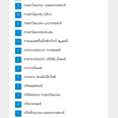
നമസ്‌കാരം- ലേഖനങ്ങള്‍
2
നമസ്‌കാരം-Q&A
12
നമസ്‌കാരം-പഠനങ്ങള്‍
2
നമസ്‌കാരശേഷം
1
നരകത്തീയില്‍നിന്ന് മുക്തി
1
നവോത്ഥാന നായകര്‍
7
നവോത്ഥാന ശില്‍പികള്‍
1
നാഗരികത
1
നാലാം തക്ബീറില്‍
1
നിയമങ്ങള്‍
1
നിര്‍ബന്ധ നമസ്‌കാരം
1
നിവേദകര്‍
4
നീതിന്യായം-ലേഖനങ്ങള്‍
1