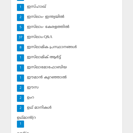
ഇസ്ഹാഖ്‌
1
ഇസ്‌ലാം- ഇന്ത്യയില്‍
2
ഇസ്‌ലാം- കേരളത്തില്‍
5
ഇസ്‌ലാം-Q&A
37
ഇസ്‌ലാമിക പ്രസ്ഥാനങ്ങള്‍
8
ഇസ്‌ലാമിക് ആര്‍ട്ട്
1
ഇസ്‌ലാമോഫോബിയ
1
ഈമാന്‍ കുറഞ്ഞാല്‍
1
ഈസ
2
ഉംറ
2
ഉഥ് മാനികള്‍
2
ഉഥ്മാന്‍(റ
1