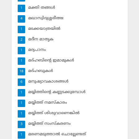
മക്തി തങ്ങള്‍
1
മഖാസ്വിദുശ്ശരീഅഃ
4
മടക്കയാത്രയില്‍
1
മദീന മാതൃക
2
മദ്യപാനം
1
മദ്ഹബിന്റെ ഇമാമുകള്‍
1
മദ്ഹബുകള്‍
18
മനുഷ്യാവകാശങ്ങള്‍
6
മയ്യിത്തിന്റെ കണ്ണടക്കുമ്പോള്‍
1
മയ്യിത്ത് നമസ്‌കാരം
1
മയ്യിത്ത് ശിശുവാണെങ്കില്‍
1
മയ്യിത്ത് സംസ്‌കരണം
3
മരണമടുത്താല്‍ ചൊല്ലേണ്ടത്
1