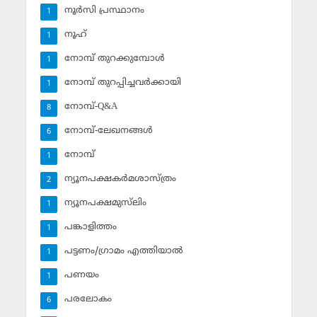
നൂര്‍സി പ്രസ്ഥാനം
1
നൂഹ്‌
1
നോമ്പ് തുറക്കുമ്പോള്‍
1
നോമ്പ് തുറപ്പിച്ചവര്‍ക്കായി
1
നോമ്പ്-Q&A
8
നോമ്പ്-ലേഖനങ്ങള്‍
6
നോമ്പ്‌
1
ന്യൂനപക്ഷകര്‍മശാസ്ത്രം
2
ന്യൂനപക്ഷമുസ്‌ലിം
1
പങ്കാളിത്തം
1
പട്ടണം/ഗ്രാമം എത്തിയാല്‍
1
പണയം
1
പരലോകം
6