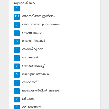
ജുവൈരിയ്യ(റ
1
ഞാനറിഞ്ഞ ഇസ്‌ലാം
118
ഞാനറിഞ്ഞ പ്രവാചകന്‍
7
ഡെമോക്രസി
1
തത്ത്വചിന്തകര്‍
3
തഫ്‌സീറുകള്‍
1
തവക്കുല്‍
1
തെരഞ്ഞെടുപ്പ്
2
തെറ്റുധാരണകള്‍
5
തൗറാത്ത്
1
ദജ്ജാലില്‍നിന്ന് അഭയം
1
ദര്‍ശനം
2
ദര്‍ശനങ്ങള്‍
1