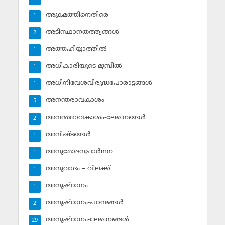
അക്രമത്തിനെതിരെ
1
അടിസ്ഥാനതത്ത്വങ്ങള്‍
2
അത്തഹിയ്യാത്തില്‍
1
അധികാരിയുടെ മുമ്പില്‍
1
അധിനിവേശവിരുദ്ധപോരാട്ടങ്ങള്‍
1
അനന്തരാവകാശം
5
അനന്തരാവകാശം-ലേഖനങ്ങള്‍
2
അനിഷ്ടങ്ങള്‍
1
അനുമോദനപ്രാര്‍ഥന
1
അനുവാദം – വിലക്ക്‌
1
അനുഷ്ഠാനം
1
അനുഷ്ഠാനം-പഠനങ്ങള്‍
2
അനുഷ്ഠാനം-ലേഖനങ്ങള്‍
29