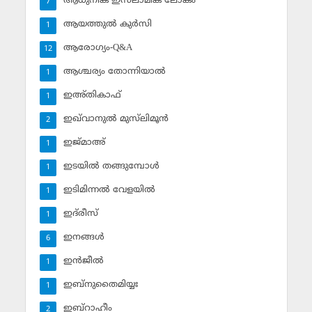
ആധുനിക ഇസ്‌ലാമിക ലോകം
7
ആയത്തുല്‍ കുര്‍സി
1
ആരോഗ്യം-Q&A
12
ആശ്ചര്യം തോന്നിയാല്‍
1
ഇഅ്തികാഫ്‌
1
ഇഖ്‌വാനുല്‍ മുസ്‌ലിമൂന്‍
2
ഇജ്മാഅ്
1
ഇടയില്‍ തങ്ങുമ്പോള്‍
1
ഇടിമിന്നല്‍ വേളയില്‍
1
ഇദ്‌രീസ്‌
1
ഇനങ്ങള്‍
6
ഇന്‍ജീല്‍
1
ഇബ്‌നുതൈമിയ്യഃ
1
ഇബ്‌റാഹീം
2