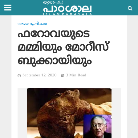
അമാനുഷികത
ഫറോവയുടെ
മമ്മിയും മോറീസ്
ബുക്കായിയും
September 12, 2020
3 Min Read