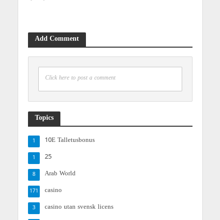
Add Comment
Click here to post a comment
Topics
10E Talletusbonus
1
25
1
Arab World
8
casino
171
casino utan svensk licens
3