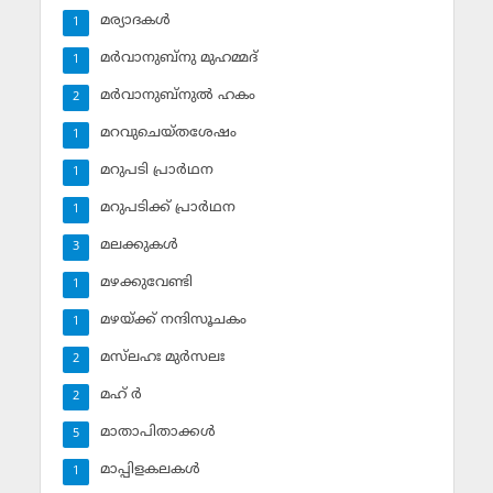
മര്യാദകള്‍
1
മര്‍വാനുബ്‌നു മുഹമ്മദ്
1
മര്‍വാനുബ്‌നുല്‍ ഹകം
2
മറവുചെയ്തശേഷം
1
മറുപടി പ്രാര്‍ഥന
1
മറുപടിക്ക് പ്രാര്‍ഥന
1
മലക്കുകള്‍
3
മഴക്കുവേണ്ടി
1
മഴയ്ക്ക് നന്ദിസൂചകം
1
മസ്‌ലഹഃ മുര്‍സലഃ
2
മഹ് ര്‍
2
മാതാപിതാക്കള്‍
5
മാപ്പിളകലകള്‍
1