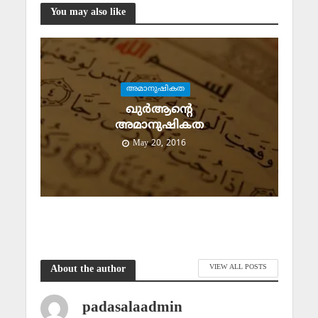
You may also like
അമാനുഷികത
ഖുര്‍ആന്റെ
അമാനുഷികത
May 20, 2016
VIEW ALL POSTS
About the author
padasalaadmin