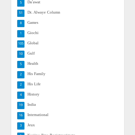
Da'awat
5
Dr. Alwaye Column
51
Games
8
Giochi
1
Global
105
Gulf
10
Health
5
His Family
2
His Life
2
History
4
India
19
International
16
Jeux
3