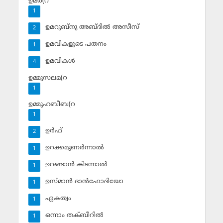
ഉമര്‍(റ
1
ഉമറുബ്‌നു അബ്ദില്‍ അസീസ്‌
2
ഉമവികളുടെ പതനം
1
ഉമവികള്‍
4
ഉമ്മുസലമ(റ
1
ഉമ്മുഹബീബ(റ
1
ഉര്‍ഫ്
2
ഉറക്കമുണര്‍ന്നാല്‍
1
ഉറങ്ങാന്‍ കിടന്നാല്‍
1
ഉസ്മാന്‍ ദാന്‍ഫോദിയോ
1
ഏകത്വം
1
ഒന്നാം തക്ബീറില്‍
1