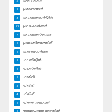
പ്രബോധനം
2
പ്രമാണങ്ങള്‍
1
പ്രവാചകന്മാര്‍-Q&A
3
പ്രവാചകന്‍മാര്‍
23
പ്രവാചകസ്‌നേഹം
7
പ്രായശ്ചിത്തത്തിന്
1
പ്രാരംഭപ്രാര്‍ഥന
1
ഫലസ്ത്വീൻ
1
ഫലസ്ത്വീൻ
1
ഫാമിലി
1
ഫിഖ്ഹ്
8
ഫിഖ്ഹ്‌
4
ഫിത്വര്‍ സകാത്ത്‌
1
ബന്ധപ്പെടുന്ന വേളയില്‍
1