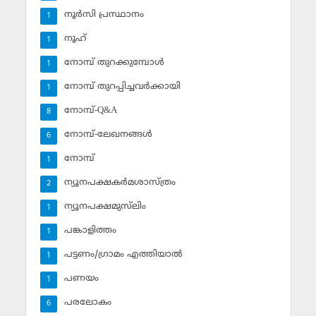
നൂര്‍സി പ്രസ്ഥാനം
1
നൂഹ്‌
1
നോമ്പ് തുറക്കുമ്പോള്‍
1
നോമ്പ് തുറപ്പിച്ചവര്‍ക്കായി
1
നോമ്പ്-Q&A
8
നോമ്പ്-ലേഖനങ്ങള്‍
6
നോമ്പ്‌
1
ന്യൂനപക്ഷകര്‍മശാസ്ത്രം
2
ന്യൂനപക്ഷമുസ്‌ലിം
1
പങ്കാളിത്തം
1
പട്ടണം/ഗ്രാമം എത്തിയാല്‍
1
പണയം
1
പരലോകം
6