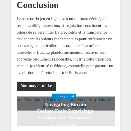
Conclusion
Le secteur du jeu en ligne est à un tournant décisif, où
responsabilité, innovation, et régulation constituent les
piliers de sa pérennité. La crédibilité et la transparence
deviennent les valeurs fondamentales pour différencier un
opérateur, en particulier dans un marché saturé de
nouvelles offres. La plateforme mentionnée, avec son
approche résolument responsable, incarne cette transition
vers un jeu sécurisé et éthique, essentielle pour garantir un
avenir durable à cette industrie florissante.
You may also like
Uncategorized
Navigating Bitcoin
Casinos Feels Surprisingly
Intuitive for Newcomers
3 weeks ago