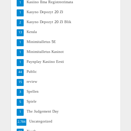
Kasiino Ilma Registreerimata
1
Kasyno Depozyt 20 Zł
1
Kasyno Depozyt 20 Zł Blik
2
Kerala
13
Minimitalletus 5E
1
Minimitalletus Kasinot
1
Paynplay Kasiino Eesti
1
Public
44
review
15
Spellen
3
Spiele
5
The Judgement Day
1
Uncategorized
2,784