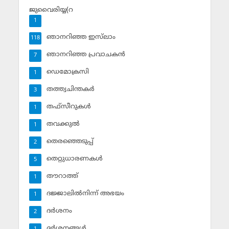
ജുവൈരിയ്യ(റ
1
ഞാനറിഞ്ഞ ഇസ്‌ലാം
118
ഞാനറിഞ്ഞ പ്രവാചകന്‍
7
ഡെമോക്രസി
1
തത്ത്വചിന്തകര്‍
3
തഫ്‌സീറുകള്‍
1
തവക്കുല്‍
1
തെരഞ്ഞെടുപ്പ്
2
തെറ്റുധാരണകള്‍
5
തൗറാത്ത്
1
ദജ്ജാലില്‍നിന്ന് അഭയം
1
ദര്‍ശനം
2
ദര്‍ശനങ്ങള്‍