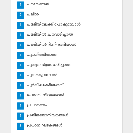
പറയേണ്ടത്
1
പലിശ
2
പള്ളിയിലേക്ക് പോകുമ്പോള്‍
1
പള്ളിയില്‍ പ്രവേശിച്ചാല്‍
1
പള്ളിയില്‍നിന്നിറങ്ങിയാല്‍
1
പുകഴ്ത്തിയാല്‍
1
പുതുവസ്ത്രം ധരിച്ചാല്‍
1
പുറത്തുവന്നാല്‍
1
പൂര്‍വികശരീഅത്ത്
1
പേമാരി നിറുത്താന്‍
1
പ്രചാരണം
1
പ്രതിജ്ഞാനിയമങ്ങള്‍
1
പ്രധാന ഘടകങ്ങള്‍
3