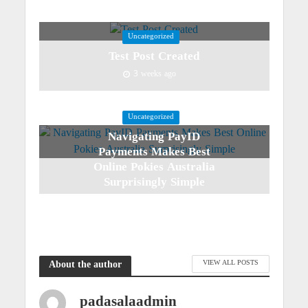
Uncategorized
Test Post Created
3 weeks ago
Uncategorized
Navigating PayID
Payments Makes Best
Online Pokies Australia
Surprisingly Simple
3 weeks ago
VIEW ALL POSTS
About the author
padasalaadmin