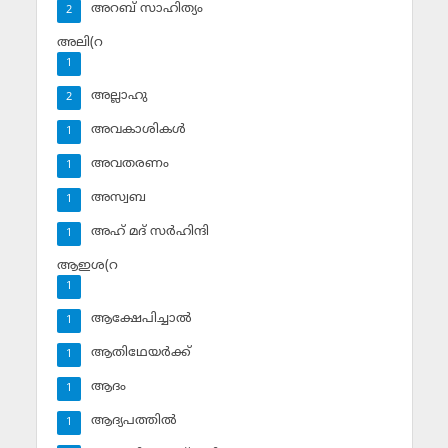
അറബ് സാഹിത്യം
2
അലി(റ
1
അല്ലാഹു
2
അവകാശികള്‍
1
അവതരണം
1
അസ്വബ
1
അഹ് മദ് സര്‍ഹിന്ദി
1
ആഇശ(റ
1
ആക്ഷേപിച്ചാല്‍
1
ആതിഥേയര്‍ക്ക്
1
ആദം
1
ആദ്യപത്തില്‍
1