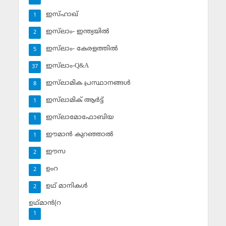
ഇസ്ഹാഖ്‌
1
ഇസ്‌ലാം- ഇന്ത്യയില്‍
2
ഇസ്‌ലാം- കേരളത്തില്‍
5
ഇസ്‌ലാം-Q&A
37
ഇസ്‌ലാമിക പ്രസ്ഥാനങ്ങള്‍
8
ഇസ്‌ലാമിക് ആര്‍ട്ട്
1
ഇസ്‌ലാമോഫോബിയ
1
ഈമാന്‍ കുറഞ്ഞാല്‍
1
ഈസ
2
ഉംറ
2
ഉഥ് മാനികള്‍
2
ഉഥ്മാന്‍(റ
1