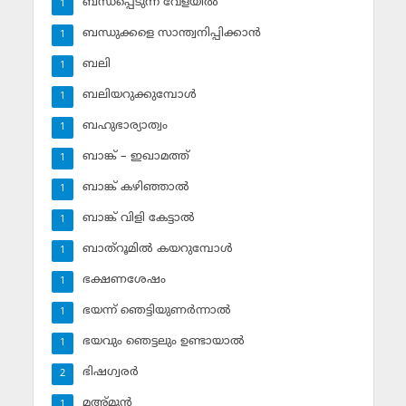
ബന്ധപ്പെടുന്ന വേളയില്‍
1
ബന്ധുക്കളെ സാന്ത്വനിപ്പിക്കാന്‍
1
ബലി
1
ബലിയറുക്കുമ്പോള്‍
1
ബഹുഭാര്യാത്വം
1
ബാങ്ക് – ഇഖാമത്ത്
1
ബാങ്ക് കഴിഞ്ഞാല്‍
1
ബാങ്ക് വിളി കേട്ടാല്‍
1
ബാത്‌റൂമില്‍ കയറുമ്പോള്‍
1
ഭക്ഷണശേഷം
1
ഭയന്ന് ഞെട്ടിയുണര്‍ന്നാല്‍
1
ഭയവും ഞെട്ടലും ഉണ്ടായാല്‍
1
ഭിഷഗ്വരര്‍
2
മഅ്മൂന്‍
1