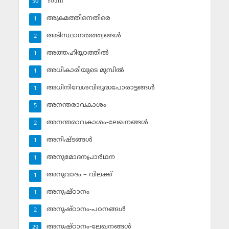
Youth
50
അക്രമത്തിനെതിരെ
1
അടിസ്ഥാനതത്ത്വങ്ങള്‍
2
അത്തഹിയ്യാത്തില്‍
1
അധികാരിയുടെ മുമ്പില്‍
1
അധിനിവേശവിരുദ്ധപോരാട്ടങ്ങള്‍
1
അനന്തരാവകാശം
5
അനന്തരാവകാശം-ലേഖനങ്ങള്‍
2
അനിഷ്ടങ്ങള്‍
1
അനുമോദനപ്രാര്‍ഥന
1
അനുവാദം – വിലക്ക്‌
1
അനുഷ്ഠാനം
1
അനുഷ്ഠാനം-പഠനങ്ങള്‍
2
അനുഷ്ഠാനം-ലേഖനങ്ങള്‍
29