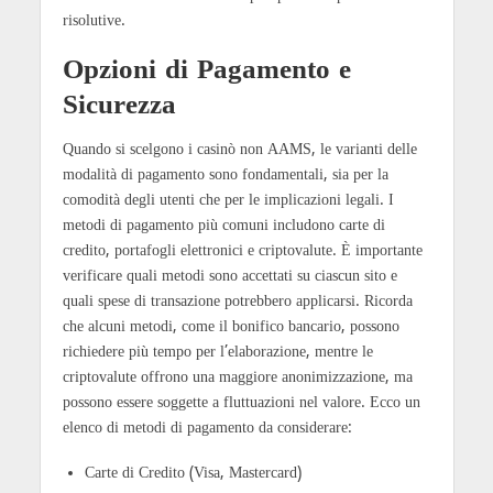
risolutive.
Opzioni di Pagamento e
Sicurezza
Quando si scelgono i casinò non AAMS, le varianti delle
modalità di pagamento sono fondamentali, sia per la
comodità degli utenti che per le implicazioni legali. I
metodi di pagamento più comuni includono carte di
credito, portafogli elettronici e criptovalute. È importante
verificare quali metodi sono accettati su ciascun sito e
quali spese di transazione potrebbero applicarsi. Ricorda
che alcuni metodi, come il bonifico bancario, possono
richiedere più tempo per l’elaborazione, mentre le
criptovalute offrono una maggiore anonimizzazione, ma
possono essere soggette a fluttuazioni nel valore. Ecco un
elenco di metodi di pagamento da considerare:
Carte di Credito (Visa, Mastercard)