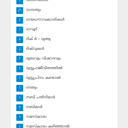
ദര്‍ശനങ്ങള്‍
1
ദാമ്പത്യം
21
ദായധനാവകാശികള്‍
2
ദാവൂദ്‌
1
ദിക് ര്‍ – ദുആ
6
ദിക്‌റുകള്‍
2
ദുഃഖവും വിഷാദവും
1
ദുസ്സഹജീവിതത്തില്‍
1
ദുസ്സ്വപ്‌നം കണ്ടാല്‍
1
ദൗത്യം
1
നബി പത്‌നിമാര്‍
1
നബിമാര്‍
5
നമസ്‌കാരം
1
നമസ്‌കാരം കഴിഞ്ഞാല്‍
1