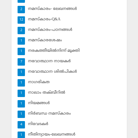
നമസ്‌കാരം- ലേഖനങ്ങള്‍
2
നമസ്‌കാരം-Q&A
12
നമസ്‌കാരം-പഠനങ്ങള്‍
2
നമസ്‌കാരശേഷം
1
നരകത്തീയില്‍നിന്ന് മുക്തി
1
നവോത്ഥാന നായകര്‍
7
നവോത്ഥാന ശില്‍പികള്‍
1
നാഗരികത
1
നാലാം തക്ബീറില്‍
1
നിയമങ്ങള്‍
1
നിര്‍ബന്ധ നമസ്‌കാരം
1
നിവേദകര്‍
4
നീതിന്യായം-ലേഖനങ്ങള്‍
1