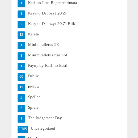
Kasiino Ilma Registreerimata
1
Kasyno Depozyt 20 Zł
1
Kasyno Depozyt 20 Zł Blik
2
Kerala
13
Minimitalletus 5E
1
Minimitalletus Kasinot
1
Paynplay Kasiino Eesti
1
Public
60
review
15
Spellen
3
Spiele
5
The Judgement Day
1
Uncategorized
2,785