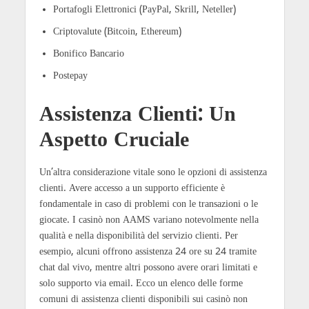
Portafogli Elettronici (PayPal, Skrill, Neteller)
Criptovalute (Bitcoin, Ethereum)
Bonifico Bancario
Postepay
Assistenza Clienti: Un
Aspetto Cruciale
Un’altra considerazione vitale sono le opzioni di assistenza
clienti. Avere accesso a un supporto efficiente è
fondamentale in caso di problemi con le transazioni o le
giocate. I casinò non AAMS variano notevolmente nella
qualità e nella disponibilità del servizio clienti. Per
esempio, alcuni offrono assistenza 24 ore su 24 tramite
chat dal vivo, mentre altri possono avere orari limitati e
solo supporto via email. Ecco un elenco delle forme
comuni di assistenza clienti disponibili sui casinò non