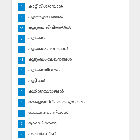
കാറ്റ് വീശുമ്പോള്‍
1
കുഞ്ഞുണ്ടായാല്‍
1
കുടുംബ ജീവിതം-Q&A
53
കുടുംബം
2
കുടുംബം-പഠനങ്ങള്‍
1
കുടുംബം-ലേഖനങ്ങള്‍
41
കുടുംബജീവിതം
1
കുട്ടികള്‍
10
കുരിശുയുദ്ധങ്ങള്‍
9
കേരളമുസ്‌ലിം ഐക്യസംഘം
1
കോപംതോന്നിയാല്‍
1
ക്രോഡീകരണം
2
കൗണ്‍സലിങ്‌
7