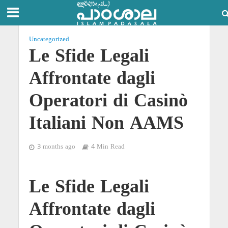
Uncategorized
Le Sfide Legali
Affrontate dagli
Operatori di Casinò
Italiani Non AAMS
3 months ago
4 Min Read
Le Sfide Legali
Affrontate dagli