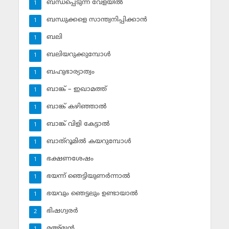
ബന്ധപ്പെടുന്ന വേളയില്‍
1
ബന്ധുക്കളെ സാന്ത്വനിപ്പിക്കാന്‍
1
ബലി
1
ബലിയറുക്കുമ്പോള്‍
1
ബഹുഭാര്യാത്വം
1
ബാങ്ക് – ഇഖാമത്ത്
1
ബാങ്ക് കഴിഞ്ഞാല്‍
1
ബാങ്ക് വിളി കേട്ടാല്‍
1
ബാത്‌റൂമില്‍ കയറുമ്പോള്‍
1
ഭക്ഷണശേഷം
1
ഭയന്ന് ഞെട്ടിയുണര്‍ന്നാല്‍
1
ഭയവും ഞെട്ടലും ഉണ്ടായാല്‍
1
ഭിഷഗ്വരര്‍
2
മഅ്മൂന്‍