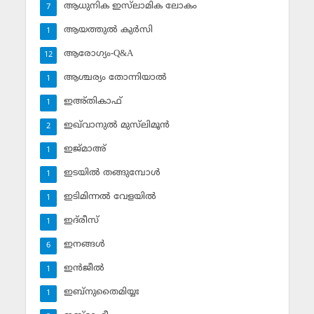
ആധുനിക ഇസ്‌ലാമിക ലോകം
7
ആയത്തുല്‍ കുര്‍സി
1
ആരോഗ്യം-Q&A
12
ആശ്ചര്യം തോന്നിയാല്‍
1
ഇഅ്തികാഫ്‌
1
ഇഖ്‌വാനുല്‍ മുസ്‌ലിമൂന്‍
2
ഇജ്മാഅ്
1
ഇടയില്‍ തങ്ങുമ്പോള്‍
1
ഇടിമിന്നല്‍ വേളയില്‍
1
ഇദ്‌രീസ്‌
1
ഇനങ്ങള്‍
6
ഇന്‍ജീല്‍
1
ഇബ്‌നുതൈമിയ്യഃ
1