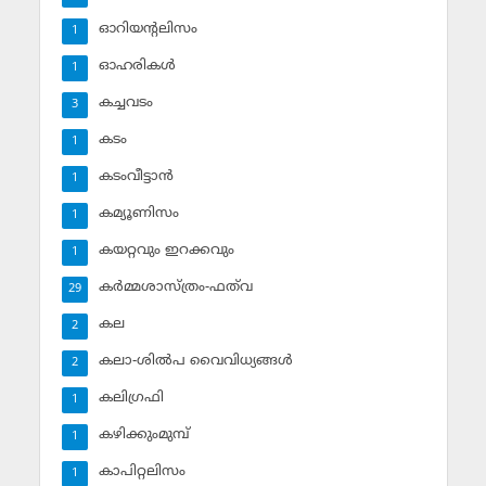
ഓറിയന്റലിസം
1
ഓഹരികള്‍
1
കച്ചവടം
3
കടം
1
കടംവീട്ടാന്‍
1
കമ്യൂണിസം
1
കയറ്റവും ഇറക്കവും
1
കര്‍മ്മശാസ്ത്രം-ഫത്‌വ
29
കല
2
കലാ-ശില്‍പ വൈവിധ്യങ്ങള്‍
2
കലിഗ്രഫി
1
കഴിക്കുംമുമ്പ്
1
കാപിറ്റലിസം
1