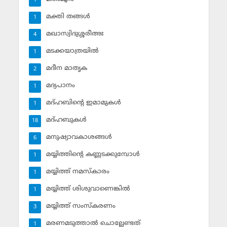
1
മക്തി തങ്ങള്‍
1
മഖാസ്വിദുശ്ശരീഅഃ
4
മടക്കയാത്രയില്‍
1
മദീന മാതൃക
2
മദ്യപാനം
1
മദ്ഹബിന്റെ ഇമാമുകള്‍
1
മദ്ഹബുകള്‍
18
മനുഷ്യാവകാശങ്ങള്‍
6
മയ്യിത്തിന്റെ കണ്ണടക്കുമ്പോള്‍
1
മയ്യിത്ത് നമസ്‌കാരം
1
മയ്യിത്ത് ശിശുവാണെങ്കില്‍
1
മയ്യിത്ത് സംസ്‌കരണം
3
മരണമടുത്താല്‍ ചൊല്ലേണ്ടത്
1