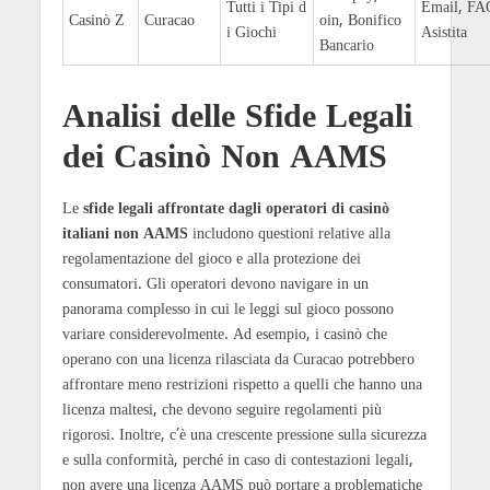
Tutti i Tipi d
Email, FA
Casinò Z
Curacao
oin, Bonifico
i Giochi
Asistita
Bancario
Analisi delle Sfide Legali
dei Casinò Non AAMS
Le
sfide legali affrontate dagli operatori di casinò
italiani non AAMS
includono questioni relative alla
regolamentazione del gioco e alla protezione dei
consumatori. Gli operatori devono navigare in un
panorama complesso in cui le leggi sul gioco possono
variare considerevolmente. Ad esempio, i casinò che
operano con una licenza rilasciata da Curacao potrebbero
affrontare meno restrizioni rispetto a quelli che hanno una
licenza maltesi, che devono seguire regolamenti più
rigorosi. Inoltre, c’è una crescente pressione sulla sicurezza
e sulla conformità, perché in caso di contestazioni legali,
non avere una licenza AAMS può portare a problematiche