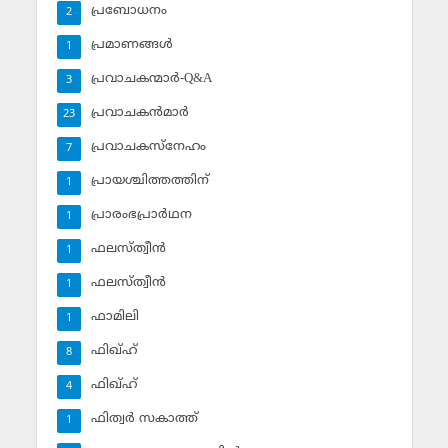
പ്രബോധനം
2
പ്രമാണങ്ങള്‍
1
പ്രവാചകന്മാര്‍-Q&A
3
പ്രവാചകന്‍മാര്‍
23
പ്രവാചകസ്‌നേഹം
7
പ്രായശ്ചിത്തത്തിന്
1
പ്രാരംഭപ്രാര്‍ഥന
1
ഫലസ്ത്വീൻ
1
ഫലസ്ത്വീൻ
1
ഫാമിലി
1
ഫിഖ്ഹ്
8
ഫിഖ്ഹ്‌
4
ഫിത്വര്‍ സകാത്ത്‌
1