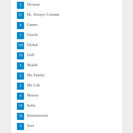
Da'awat
5
Dr. Alwaye Column
51
Games
8
Giochi
1
Global
105
Gulf
10
Health
5
His Family
2
His Life
2
History
4
India
19
International
16
Jeux
3