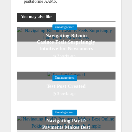
piattaforme AAMS.
You may also like
Uncategorized
Navigating Bitcoin
Casinos Feels Surprisingly
Intuitive for Newcomers
3 weeks ago
Uncategorized
Test Post Created
3 weeks ago
Uncategorized
Navigating PayID
Payments Makes Best