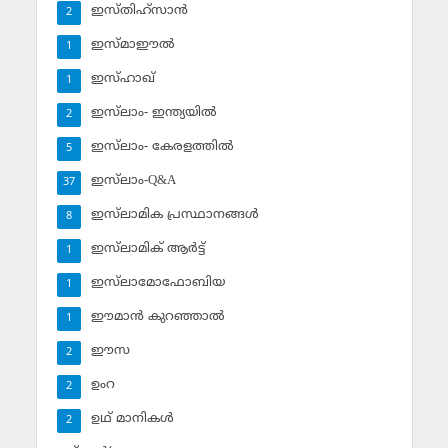
ഇസ്തിഹ്‌സാന്‍
2
ഇസ്മാഈല്‍
1
ഇസ്ഹാഖ്‌
1
ഇസ്‌ലാം- ഇന്ത്യയില്‍
2
ഇസ്‌ലാം- കേരളത്തില്‍
5
ഇസ്‌ലാം-Q&A
37
ഇസ്‌ലാമിക പ്രസ്ഥാനങ്ങള്‍
8
ഇസ്‌ലാമിക് ആര്‍ട്ട്
1
ഇസ്‌ലാമോഫോബിയ
1
ഈമാന്‍ കുറഞ്ഞാല്‍
1
ഈസ
2
ഉംറ
2
ഉഥ് മാനികള്‍
2