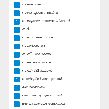
ഫിത്വര്‍ സകാത്ത്‌
1
ബന്ധപ്പെടുന്ന വേളയില്‍
1
ബന്ധുക്കളെ സാന്ത്വനിപ്പിക്കാന്‍
1
ബലി
1
ബലിയറുക്കുമ്പോള്‍
1
ബഹുഭാര്യാത്വം
1
ബാങ്ക് – ഇഖാമത്ത്
1
ബാങ്ക് കഴിഞ്ഞാല്‍
1
ബാങ്ക് വിളി കേട്ടാല്‍
1
ബാത്‌റൂമില്‍ കയറുമ്പോള്‍
1
ഭക്ഷണശേഷം
1
ഭയന്ന് ഞെട്ടിയുണര്‍ന്നാല്‍
1
ഭയവും ഞെട്ടലും ഉണ്ടായാല്‍
1