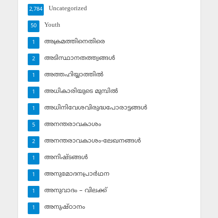
Uncategorized
2,784
Youth
50
അക്രമത്തിനെതിരെ
1
അടിസ്ഥാനതത്ത്വങ്ങള്‍
2
അത്തഹിയ്യാത്തില്‍
1
അധികാരിയുടെ മുമ്പില്‍
1
അധിനിവേശവിരുദ്ധപോരാട്ടങ്ങള്‍
1
അനന്തരാവകാശം
5
അനന്തരാവകാശം-ലേഖനങ്ങള്‍
2
അനിഷ്ടങ്ങള്‍
1
അനുമോദനപ്രാര്‍ഥന
1
അനുവാദം – വിലക്ക്‌
1
അനുഷ്ഠാനം
1