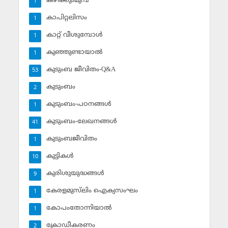
കഴിക്കുംമുമ്പ്
1
കാപിറ്റലിസം
1
കാറ്റ് വീശുമ്പോള്‍
1
കുഞ്ഞുണ്ടായാല്‍
1
കുടുംബ ജീവിതം-Q&A
53
കുടുംബം
2
കുടുംബം-പഠനങ്ങള്‍
1
കുടുംബം-ലേഖനങ്ങള്‍
41
കുടുംബജീവിതം
1
കുട്ടികള്‍
10
കുരിശുയുദ്ധങ്ങള്‍
9
കേരളമുസ്‌ലിം ഐക്യസംഘം
1
കോപംതോന്നിയാല്‍
1
ക്രോഡീകരണം
2