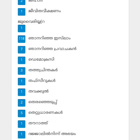
ജിഹാദ്‌
2
ജീവിതവീക്ഷണം
1
ജുവൈരിയ്യ(റ
1
ഞാനറിഞ്ഞ ഇസ്‌ലാം
118
ഞാനറിഞ്ഞ പ്രവാചകന്‍
7
ഡെമോക്രസി
1
തത്ത്വചിന്തകര്‍
3
തഫ്‌സീറുകള്‍
1
തവക്കുല്‍
1
തെരഞ്ഞെടുപ്പ്
2
തെറ്റുധാരണകള്‍
5
തൗറാത്ത്
1
ദജ്ജാലില്‍നിന്ന് അഭയം
1