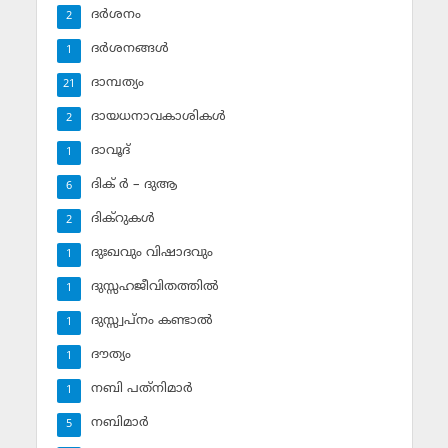
ദര്‍ശനം
2
ദര്‍ശനങ്ങള്‍
1
ദാമ്പത്യം
21
ദായധനാവകാശികള്‍
2
ദാവൂദ്‌
1
ദിക് ര്‍ – ദുആ
6
ദിക്‌റുകള്‍
2
ദുഃഖവും വിഷാദവും
1
ദുസ്സഹജീവിതത്തില്‍
1
ദുസ്സ്വപ്‌നം കണ്ടാല്‍
1
ദൗത്യം
1
നബി പത്‌നിമാര്‍
1
നബിമാര്‍
5