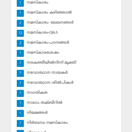
നമസ്‌കാരം
1
നമസ്‌കാരം കഴിഞ്ഞാല്‍
1
നമസ്‌കാരം- ലേഖനങ്ങള്‍
2
നമസ്‌കാരം-Q&A
12
നമസ്‌കാരം-പഠനങ്ങള്‍
2
നമസ്‌കാരശേഷം
1
നരകത്തീയില്‍നിന്ന് മുക്തി
1
നവോത്ഥാന നായകര്‍
7
നവോത്ഥാന ശില്‍പികള്‍
1
നാഗരികത
1
നാലാം തക്ബീറില്‍
1
നിയമങ്ങള്‍
1
നിര്‍ബന്ധ നമസ്‌കാരം
1