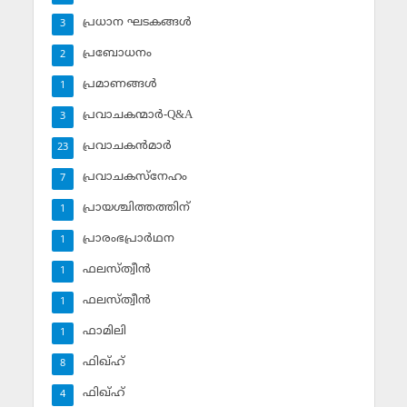
പ്രധാന ഘടകങ്ങള്‍
3
പ്രബോധനം
2
പ്രമാണങ്ങള്‍
1
പ്രവാചകന്മാര്‍-Q&A
3
പ്രവാചകന്‍മാര്‍
23
പ്രവാചകസ്‌നേഹം
7
പ്രായശ്ചിത്തത്തിന്
1
പ്രാരംഭപ്രാര്‍ഥന
1
ഫലസ്ത്വീൻ
1
ഫലസ്ത്വീൻ
1
ഫാമിലി
1
ഫിഖ്ഹ്
8
ഫിഖ്ഹ്‌
4