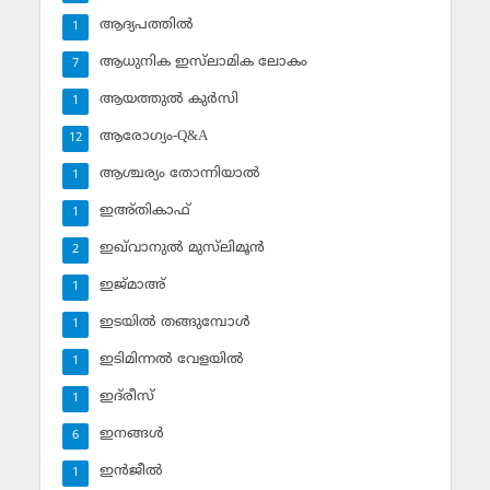
ആദ്യപത്തില്‍
1
ആധുനിക ഇസ്‌ലാമിക ലോകം
7
ആയത്തുല്‍ കുര്‍സി
1
ആരോഗ്യം-Q&A
12
ആശ്ചര്യം തോന്നിയാല്‍
1
ഇഅ്തികാഫ്‌
1
ഇഖ്‌വാനുല്‍ മുസ്‌ലിമൂന്‍
2
ഇജ്മാഅ്
1
ഇടയില്‍ തങ്ങുമ്പോള്‍
1
ഇടിമിന്നല്‍ വേളയില്‍
1
ഇദ്‌രീസ്‌
1
ഇനങ്ങള്‍
6
ഇന്‍ജീല്‍
1