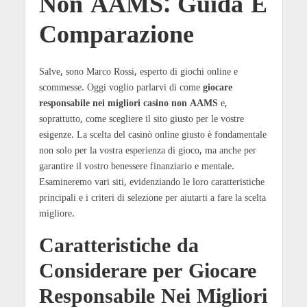
Non AAMS: Guida E
Comparazione
Salve, sono Marco Rossi, esperto di giochi online e
scommesse. Oggi voglio parlarvi di come
giocare
responsabile nei migliori casino non AAMS
e,
soprattutto, come scegliere il sito giusto per le vostre
esigenze. La scelta del casinò online giusto è fondamentale
non solo per la vostra esperienza di gioco, ma anche per
garantire il vostro benessere finanziario e mentale.
Esamineremo vari siti, evidenziando le loro caratteristiche
principali e i criteri di selezione per aiutarti a fare la scelta
migliore.
Caratteristiche da
Considerare per Giocare
Responsabile Nei Migliori