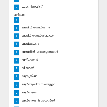
കൗണ്‍സലിങ്‌
7
ഖദീജ(റ
1
ഖബ് ര്‍ സന്ദര്‍ശനം
1
ഖബ്ര്‍ സന്ദര്‍ശിച്ചാല്‍
1
ഖബ്‌റടക്കം
1
ഖബ്‌റില്‍ വെക്കുമ്പോള്‍
1
ഖലീഫമാര്‍
2
ഖിയാസ്
1
ഖുനൂതില്‍
1
ഖുര്‍ആനില്‍നിന്നുള്ളവ
2
ഖുര്‍ആന്‍
2
ഖുര്‍ആന്‍ & സയന്‍സ്‌
7