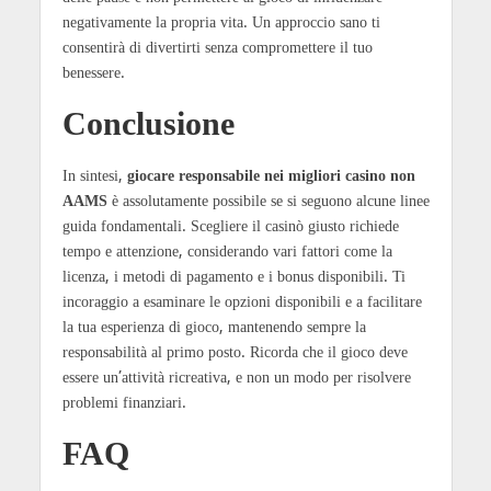
negativamente la propria vita. Un approccio sano ti
consentirà di divertirti senza compromettere il tuo
benessere.
Conclusione
In sintesi,
giocare responsabile nei migliori casino non
AAMS
è assolutamente possibile se si seguono alcune linee
guida fondamentali. Scegliere il casinò giusto richiede
tempo e attenzione, considerando vari fattori come la
licenza, i metodi di pagamento e i bonus disponibili. Ti
incoraggio a esaminare le opzioni disponibili e a facilitare
la tua esperienza di gioco, mantenendo sempre la
responsabilità al primo posto. Ricorda che il gioco deve
essere un’attività ricreativa, e non un modo per risolvere
problemi finanziari.
FAQ