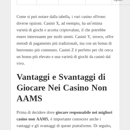
Come si può notare dalla tabella, i vari casino offrono
diverse opzioni. Casinò X, ad esempio, ha un’ottima
varietà di giochi e accetta criptovalute, il che potrebbe
essere interessante per molti utenti. Casinò Y, invece, offre
metodi di pagamento più tradizionali, ma con un bonus di
benvenuto più contenuto. Casinò Z è perfetto per chi cerca
un bonus più elevato e una varietà di giochi da casinò dal
vivo.
Vantaggi e Svantaggi di
Giocare Nei Casino Non
AAMS
Prima di decidere dove
giocare responsabile nei migliori
casino non AAMS
, è importante conoscere anche i
vantaggi e gli svantaggi di queste piattaforme. Di seguito,