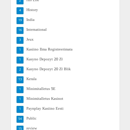
His Life
2
History
4
India
19
International
16
Jeux
3
Kasiino Ilma Registreerimata
1
Kasyno Depozyt 20 Zł
1
Kasyno Depozyt 20 Zł Blik
2
Kerala
13
Minimitalletus 5E
1
Minimitalletus Kasinot
1
Paynplay Kasiino Eesti
1
Public
54
review
15