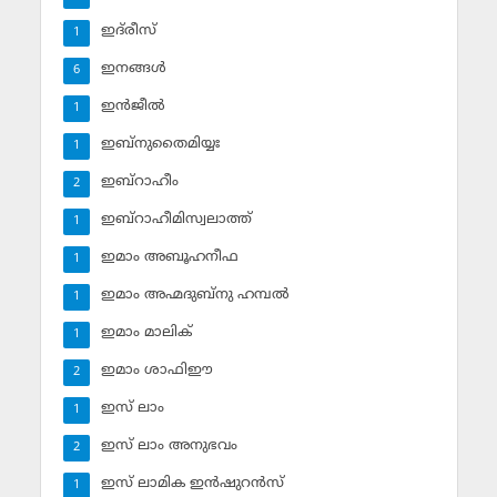
ഇദ്‌രീസ്‌
1
ഇനങ്ങള്‍
6
ഇന്‍ജീല്‍
1
ഇബ്‌നുതൈമിയ്യഃ
1
ഇബ്‌റാഹീം
2
ഇബ്‌റാഹീമിസ്വലാത്ത്
1
ഇമാം അബൂഹനീഫ
1
ഇമാം അഹ്മദുബ്‌നു ഹമ്പല്‍
1
ഇമാം മാലിക്
1
ഇമാം ശാഫിഈ
2
ഇസ് ലാം
1
ഇസ് ലാം അനുഭവം
2
ഇസ് ലാമിക ഇന്‍ഷുറന്‍സ്‌
1