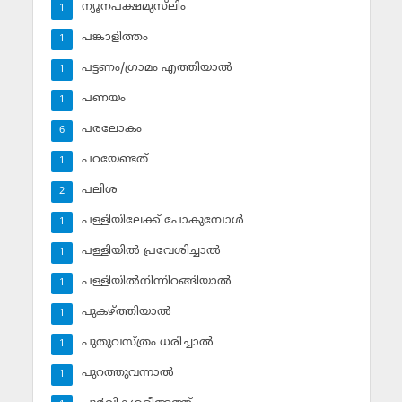
ന്യൂനപക്ഷമുസ്‌ലിം
1
പങ്കാളിത്തം
1
പട്ടണം/ഗ്രാമം എത്തിയാല്‍
1
പണയം
1
പരലോകം
6
പറയേണ്ടത്
1
പലിശ
2
പള്ളിയിലേക്ക് പോകുമ്പോള്‍
1
പള്ളിയില്‍ പ്രവേശിച്ചാല്‍
1
പള്ളിയില്‍നിന്നിറങ്ങിയാല്‍
1
പുകഴ്ത്തിയാല്‍
1
പുതുവസ്ത്രം ധരിച്ചാല്‍
1
പുറത്തുവന്നാല്‍
1