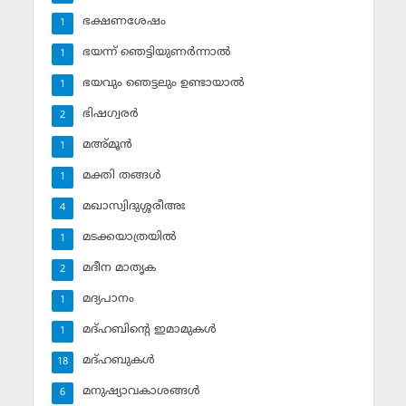
ഭക്ഷണശേഷം
1
ഭയന്ന് ഞെട്ടിയുണര്‍ന്നാല്‍
1
ഭയവും ഞെട്ടലും ഉണ്ടായാല്‍
1
ഭിഷഗ്വരര്‍
2
മഅ്മൂന്‍
1
മക്തി തങ്ങള്‍
1
മഖാസ്വിദുശ്ശരീഅഃ
4
മടക്കയാത്രയില്‍
1
മദീന മാതൃക
2
മദ്യപാനം
1
മദ്ഹബിന്റെ ഇമാമുകള്‍
1
മദ്ഹബുകള്‍
18
മനുഷ്യാവകാശങ്ങള്‍
6