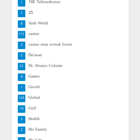
10E Talletusbonus
1
25
1
Arab World
8
casino
171
casino utan svensk licens
3
Da'awat
5
Dr. Alwaye Column
51
Games
8
Giochi
1
Global
105
Gulf
10
Health
5
His Family
2