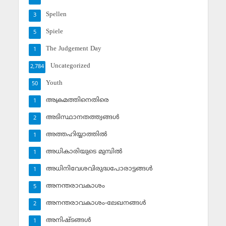
Spellen
3
Spiele
5
The Judgement Day
1
Uncategorized
2,784
Youth
50
അക്രമത്തിനെതിരെ
1
അടിസ്ഥാനതത്ത്വങ്ങള്‍
2
അത്തഹിയ്യാത്തില്‍
1
അധികാരിയുടെ മുമ്പില്‍
1
അധിനിവേശവിരുദ്ധപോരാട്ടങ്ങള്‍
1
അനന്തരാവകാശം
5
അനന്തരാവകാശം-ലേഖനങ്ങള്‍
2
അനിഷ്ടങ്ങള്‍
1