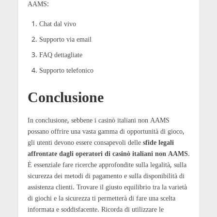
AAMS:
Chat dal vivo
Supporto via email
FAQ dettagliate
Supporto telefonico
Conclusione
In conclusione, sebbene i casinò italiani non AAMS
possano offrire una vasta gamma di opportunità di gioco,
gli utenti devono essere consapevoli delle
sfide legali
affrontate dagli operatori di casinò italiani non AAMS
.
È essenziale fare ricerche approfondite sulla legalità, sulla
sicurezza dei metodi di pagamento e sulla disponibilità di
assistenza clienti. Trovare il giusto equilibrio tra la varietà
di giochi e la sicurezza ti permetterà di fare una scelta
informata e soddisfacente. Ricorda di utilizzare le