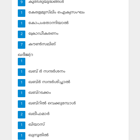
കുരിശുയുദ്ധങ്ങള്‍
9
കേരളമുസ്‌ലിം ഐക്യസംഘം
1
കോപംതോന്നിയാല്‍
1
ക്രോഡീകരണം
2
കൗണ്‍സലിങ്‌
7
ഖദീജ(റ
1
ഖബ് ര്‍ സന്ദര്‍ശനം
1
ഖബ്ര്‍ സന്ദര്‍ശിച്ചാല്‍
1
ഖബ്‌റടക്കം
1
ഖബ്‌റില്‍ വെക്കുമ്പോള്‍
1
ഖലീഫമാര്‍
2
ഖിയാസ്
1
ഖുനൂതില്‍
1