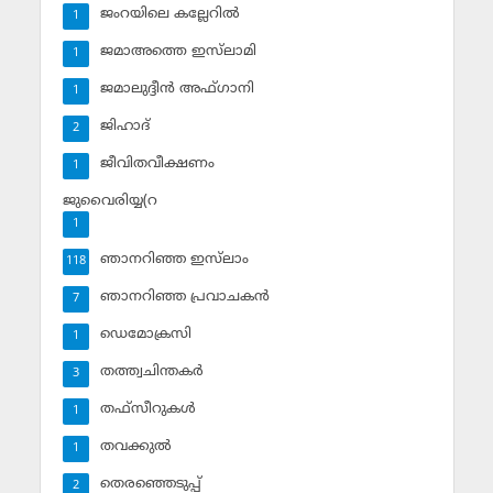
ജംറയിലെ കല്ലേറില്‍
1
ജമാഅത്തെ ഇസ്‌ലാമി
1
ജമാലുദ്ദീന്‍ അഫ്ഗാനി
1
ജിഹാദ്‌
2
ജീവിതവീക്ഷണം
1
ജുവൈരിയ്യ(റ
1
ഞാനറിഞ്ഞ ഇസ്‌ലാം
118
ഞാനറിഞ്ഞ പ്രവാചകന്‍
7
ഡെമോക്രസി
1
തത്ത്വചിന്തകര്‍
3
തഫ്‌സീറുകള്‍
1
തവക്കുല്‍
1
തെരഞ്ഞെടുപ്പ്
2