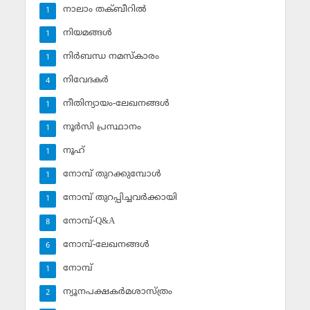
നാലാം തക്ബീറില്‍
1
നിയമങ്ങള്‍
1
നിര്‍ബന്ധ നമസ്‌കാരം
1
നിവേദകര്‍
4
നീതിന്യായം-ലേഖനങ്ങള്‍
1
നൂര്‍സി പ്രസ്ഥാനം
1
നൂഹ്‌
1
നോമ്പ് തുറക്കുമ്പോള്‍
1
നോമ്പ് തുറപ്പിച്ചവര്‍ക്കായി
1
നോമ്പ്-Q&A
8
നോമ്പ്-ലേഖനങ്ങള്‍
6
നോമ്പ്‌
1
ന്യൂനപക്ഷകര്‍മശാസ്ത്രം
2