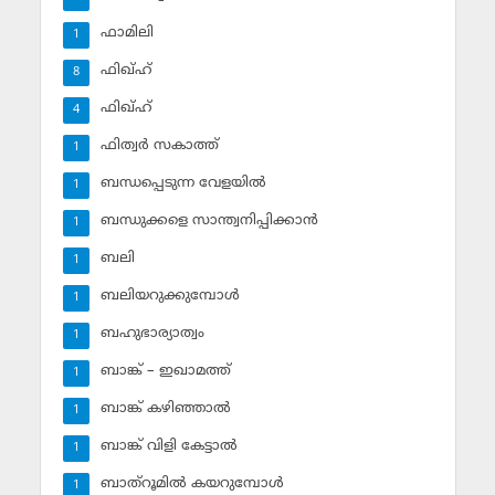
ഫാമിലി
1
ഫിഖ്ഹ്
8
ഫിഖ്ഹ്‌
4
ഫിത്വര്‍ സകാത്ത്‌
1
ബന്ധപ്പെടുന്ന വേളയില്‍
1
ബന്ധുക്കളെ സാന്ത്വനിപ്പിക്കാന്‍
1
ബലി
1
ബലിയറുക്കുമ്പോള്‍
1
ബഹുഭാര്യാത്വം
1
ബാങ്ക് – ഇഖാമത്ത്
1
ബാങ്ക് കഴിഞ്ഞാല്‍
1
ബാങ്ക് വിളി കേട്ടാല്‍
1
ബാത്‌റൂമില്‍ കയറുമ്പോള്‍
1