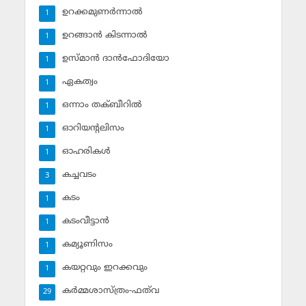
ഉറക്കമുണര്‍ന്നാല്‍
1
ഉറങ്ങാന്‍ കിടന്നാല്‍
1
ഉസ്മാന്‍ ദാന്‍ഫോദിയോ
1
ഏകത്വം
1
ഒന്നാം തക്ബീറില്‍
1
ഓറിയന്റലിസം
1
ഓഹരികള്‍
1
കച്ചവടം
3
കടം
1
കടംവീട്ടാന്‍
1
കമ്യൂണിസം
1
കയറ്റവും ഇറക്കവും
1
കര്‍മ്മശാസ്ത്രം-ഫത്‌വ
29