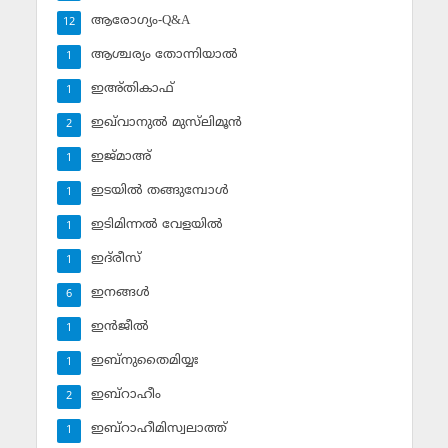
ആരോഗ്യം-Q&A
12
ആശ്ചര്യം തോന്നിയാല്‍
1
ഇഅ്തികാഫ്‌
1
ഇഖ്‌വാനുല്‍ മുസ്‌ലിമൂന്‍
2
ഇജ്മാഅ്
1
ഇടയില്‍ തങ്ങുമ്പോള്‍
1
ഇടിമിന്നല്‍ വേളയില്‍
1
ഇദ്‌രീസ്‌
1
ഇനങ്ങള്‍
6
ഇന്‍ജീല്‍
1
ഇബ്‌നുതൈമിയ്യഃ
1
ഇബ്‌റാഹീം
2
ഇബ്‌റാഹീമിസ്വലാത്ത്
1