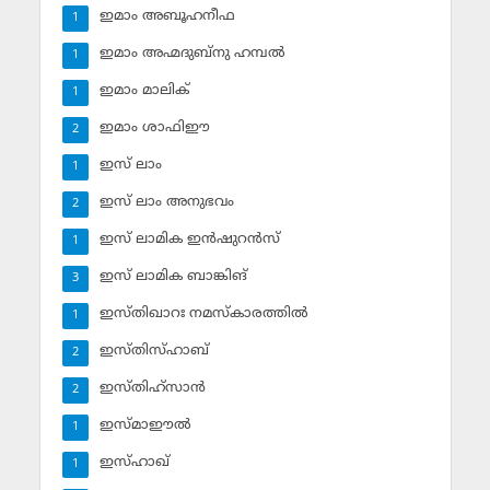
ഇമാം അബൂഹനീഫ
1
ഇമാം അഹ്മദുബ്‌നു ഹമ്പല്‍
1
ഇമാം മാലിക്
1
ഇമാം ശാഫിഈ
2
ഇസ് ലാം
1
ഇസ് ലാം അനുഭവം
2
ഇസ് ലാമിക ഇന്‍ഷുറന്‍സ്‌
1
ഇസ് ലാമിക ബാങ്കിങ്‌
3
ഇസ്തിഖാറഃ നമസ്‌കാരത്തില്‍
1
ഇസ്തിസ്ഹാബ്
2
ഇസ്തിഹ്‌സാന്‍
2
ഇസ്മാഈല്‍
1
ഇസ്ഹാഖ്‌
1