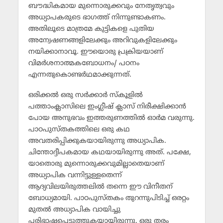
ബൗദ്ധികമായ മുന്നൊരുക്കവും നേതൃത്വവും
അധ്യാപകരുടെ ഭാഗത്ത് നിന്നുണ്ടാകണം.
അതിലൂടെ മാത്രമേ കുട്ടികളെ പുതിയ
അന്വേഷണങ്ങളിലേക്കും അറിവുകളിലേക്കും
നയിക്കാനാവൂ. ഈയൊരു പ്രക്രിയയാണ്
വിമര്‍ശനാത്മകബോധനം/ പഠനം
എന്നതുകൊണ്ടര്‍ഥമാക്കുന്നത്.
ഒരിക്കല്‍ ഒരു സര്‍ക്കാര്‍ സ്‌കൂളില്‍
പത്താംക്ലാസിലെ ഇംഗ്ലീഷ് ക്ലാസ് നിരീക്ഷിക്കാന്‍
പോയ അനുഭവം ഇത്തരുണത്തില്‍ ഓര്‍മ വരുന്നു.
പാഠപുസ്തകത്തിലെ ഒരു കഥ
അവതരിപ്പിക്കുകയായിരുന്നു അധ്യാപിക.
ചിന്തോദ്ദീപകമായ കഥയായിരുന്നു അത്. പക്ഷേ,
യാതൊരു മുന്നൊരുക്കവുമില്ലാതെയാണ്
അധ്യാപിക വന്നിട്ടുള്ളതെന്ന്
ആദ്യവിലയിരുത്തലില്‍ തന്നെ ഈ വിനീതന്
ബോധ്യമായി. പാഠപുസ്തകം തുറന്നുപിടിച്ച് ഒരറ്റം
മുതല്‍ അധ്യാപിക വായിച്ചു
പരിഭാഷപ്പെടുത്തുകയായിരുന്നു. ഒരു തരം