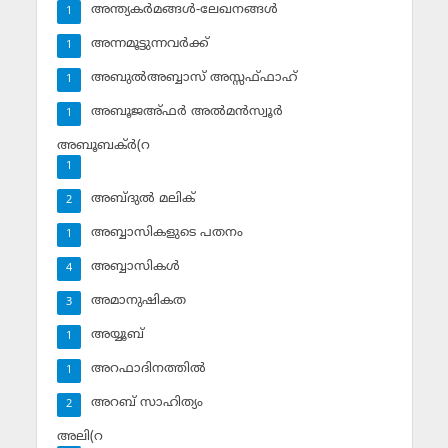
അന്ത്യകര്‍മങ്ങള്‍-ലേഖനങ്ങള്‍
1
അന്നമൂട്ടുന്നവര്‍ക്ക്
1
അബുല്‍അബ്ബാസ് അസ്സഫ്ഫാഹ്‌
1
അബൂജഅ്ഫര്‍ അല്‍മന്‍സ്വൂര്‍
1
അബൂബക്ര്‍(റ
1
അബ്ദുല്‍ മലിക്‌
2
അബ്ബാസികളുടെ പതനം
1
അബ്ബാസികള്‍
4
അമാനുഷികത
3
അയ്യൂബ്‌
1
അറഫാദിനത്തില്‍
1
അറബ് സാഹിത്യം
2
അലി(റ