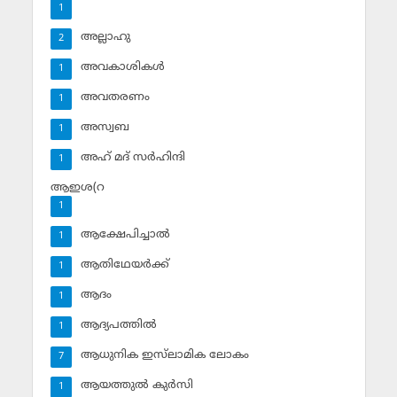
1
അല്ലാഹു
2
അവകാശികള്‍
1
അവതരണം
1
അസ്വബ
1
അഹ് മദ് സര്‍ഹിന്ദി
1
ആഇശ(റ
1
ആക്ഷേപിച്ചാല്‍
1
ആതിഥേയര്‍ക്ക്
1
ആദം
1
ആദ്യപത്തില്‍
1
ആധുനിക ഇസ്‌ലാമിക ലോകം
7
ആയത്തുല്‍ കുര്‍സി
1