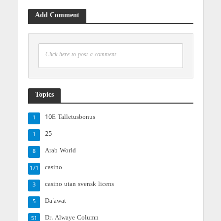
Add Comment
Click here to post a comment
Topics
10E Talletusbonus
1
25
1
Arab World
8
casino
171
casino utan svensk licens
3
Da'awat
5
Dr. Alwaye Column
51