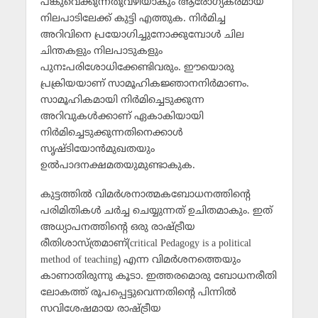
പങ്കുവെക്കുന്നതുവഴിയാകും ആരോഗ്യകരമായ
നിലപാടിലേക്ക് കുട്ടി എത്തുക. നിര്‍മിച്ച
അറിവിനെ പ്രയോഗിച്ചുനോക്കുമ്പോള്‍ ചില
ചിന്തകളും നിലപാടുകളും
പുനഃപരിശോധിക്കേണ്ടിവരും. ഈയൊരു
പ്രക്രിയയാണ് സാമൂഹികജ്ഞാനനിര്‍മാണം.
സാമൂഹികമായി നിര്‍മിച്ചെടുക്കുന്ന
അറിവുകള്‍ക്കാണ് ഏകാകിയായി
നിര്‍മിച്ചെടുക്കുന്നതിനെക്കാള്‍
സൃഷ്ടിയോന്‍മുഖതയും
ഉല്‍പാദനക്ഷമതയുമുണ്ടാകുക.
കുട്ടത്തില്‍ വിമര്‍ശനാത്മകബോധനത്തിന്റെ
പരിമിതികള്‍ ചര്‍ച്ച ചെയ്യുന്നത് ഉചിതമാകും. ഇത്
അധ്യാപനത്തിന്റെ ഒരു രാഷ്ട്രീയ
രീതിശാസ്ത്രമാണ്(critical Pedagogy is a political
method of teaching) എന്ന വിമര്‍ശനത്തെയും
കാണാതിരുന്നു കൂടാ. ഇത്തരമൊരു ബോധനരീതി
ലോകത്ത് രൂപപ്പെട്ടുവെന്നതിന്റെ പിന്നില്‍
സവിശേഷമായ രാഷ്ട്രീയ