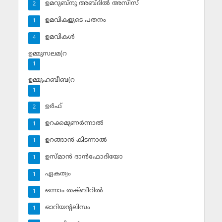
ഉമറുബ്‌നു അബ്ദില്‍ അസീസ്‌
2
ഉമവികളുടെ പതനം
1
ഉമവികള്‍
4
ഉമ്മുസലമ(റ
1
ഉമ്മുഹബീബ(റ
1
ഉര്‍ഫ്
2
ഉറക്കമുണര്‍ന്നാല്‍
1
ഉറങ്ങാന്‍ കിടന്നാല്‍
1
ഉസ്മാന്‍ ദാന്‍ഫോദിയോ
1
ഏകത്വം
1
ഒന്നാം തക്ബീറില്‍
1
ഓറിയന്റലിസം
1