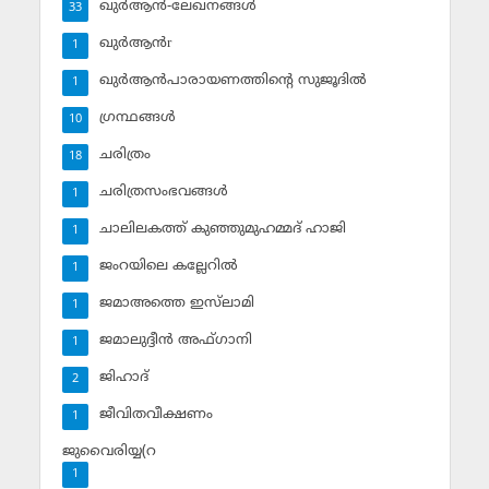
ഖുര്‍ആന്‍-ലേഖനങ്ങള്‍
33
ഖുര്‍ആന്‍r
1
ഖുര്‍ആന്‍പാരായണത്തിന്റെ സുജൂദില്‍
1
ഗ്രന്ഥങ്ങള്‍
10
ചരിത്രം
18
ചരിത്രസംഭവങ്ങള്‍
1
ചാലിലകത്ത് കുഞ്ഞുമുഹമ്മദ് ഹാജി
1
ജംറയിലെ കല്ലേറില്‍
1
ജമാഅത്തെ ഇസ്‌ലാമി
1
ജമാലുദ്ദീന്‍ അഫ്ഗാനി
1
ജിഹാദ്‌
2
ജീവിതവീക്ഷണം
1
ജുവൈരിയ്യ(റ
1