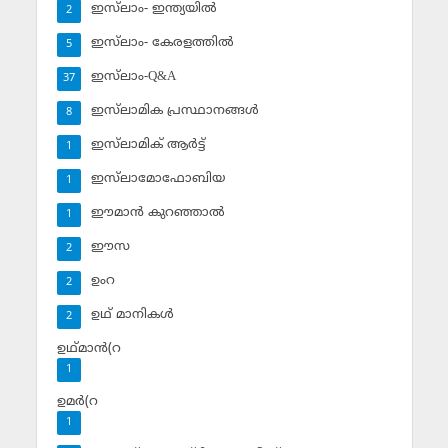
ഇസ്‌ലാം- ഇന്ത്യയില്‍
2
ഇസ്‌ലാം- കേരളത്തില്‍
5
ഇസ്‌ലാം-Q&A
37
ഇസ്‌ലാമിക പ്രസ്ഥാനങ്ങള്‍
8
ഇസ്‌ലാമിക് ആര്‍ട്ട്
1
ഇസ്‌ലാമോഫോബിയ
1
ഈമാന്‍ കുറഞ്ഞാല്‍
1
ഈസ
2
ഉംറ
2
ഉഥ് മാനികള്‍
2
ഉഥ്മാന്‍(റ
1
ഉമര്‍(റ
1