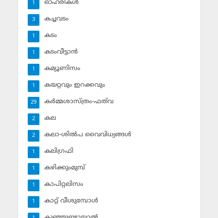
ഓഹരികള്‍
1
കച്ചവടം
3
കടം
1
കടംവീട്ടാന്‍
1
കമ്യൂണിസം
1
കയറ്റവും ഇറക്കവും
1
കര്‍മ്മശാസ്ത്രം-ഫത്‌വ
29
കല
2
കലാ-ശില്‍പ വൈവിധ്യങ്ങള്‍
2
കലിഗ്രഫി
1
കഴിക്കുംമുമ്പ്
1
കാപിറ്റലിസം
1
കാറ്റ് വീശുമ്പോള്‍
1
കുഞ്ഞുണ്ടായാല്‍