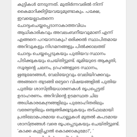
കുട്ടികള്‍ നേടുന്നത്. മുതിര്‍ന്നവരില്‍ നിന്ന്
കൈമാറിക്കിട്ടിയവയുമുണ്ടാകും. പക്ഷേ,
ഇവയെല്ലാംതന്നെ
ചോദ്യംചെയ്യപ്പെടാനാകാത്തവിധം
ആധികാരികവും അവലംബനീയവുമാണ് എന്ന്
എങ്ങനെ പറയാനാകും? ഒരിക്കല്‍ സ്ഥാപിതമായ
അറിവുകളും നിഗമനങ്ങളും പില്‍ക്കാലത്ത്
ചോദ്യം ചെയ്യപ്പെടുകയും പുതിയവ സ്ഥാനം
പിടിക്കുകയും ചെയ്തിട്ടുണ്ട്. ഭൂമിയുടെ ആകൃതി,
സൂര്യന്റെ ചലനം, ഗ്രഹങ്ങളുടെ സ്ഥാനം,
ഋതുഭേദങ്ങള്‍, വേലിയേറ്റവും വേലിയിറക്കവും
അങ്ങനെ തുടങ്ങി ഒട്ടേറെ വിഷയങ്ങളില്‍ പുതിയ
പുതിയ ശാസ്ത്രീയധാരണകള്‍ രൂപപ്പെട്ടത്
ഉദാഹരണം. അറിവിന്റെ ഉടമസ്ഥത ചില
അധികാരകേന്ദ്രങ്ങളിലും പുരോഹിതരിലും
വരേണ്യരിലും ഒതുങ്ങിക്കൂടുകയും തദ്ഫലമായി
പ്രതിലോമപരമായ ചൊല്ലുകള്‍ മുതല്‍ കപടമായ
ശാസ്ത്രങ്ങള്‍ വരെ രൂപപ്പെടുകയും ചെയ്തിട്ടുണ്ട്.
‘കാക്ക കുളിച്ചാല്‍ കൊക്കാകുമോ?’, ‘