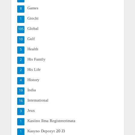
Games
8
Giochi
1
Global
105
Gulf
10
Health
5
His Family
2
His Life
2
History
4
India
19
International
16
Jeux
3
Kasiino Ilma Registreerimata
1
Kasyno Depozyt 20 Zł
1