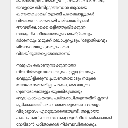
പെണ്‍ബുദ്ധി പിന്‍ബുദ്ധി’ ,’സിംഹം വിശന്നാലും
തവളയെ തിന്നില്ല’,’അന്ധന്‍ ആനയെ
കണ്ടതുപോലെ’ തുടങ്ങി പഴഞ്ചൊല്ലുകള്‍
വിമര്‍ശനാത്മകമായി പരിശോധിച്ചാല്‍
അവയിലൊക്കെ ഒളിഞ്ഞുകിടക്കുന്ന
സാമൂഹികവിരുദ്ധതയുടെ രാഷ്ട്രീയവും
ദര്‍ശനവും നമുക്ക് ബോധ്യപ്പെടും. ‘ജ്യോതിഷവും
ജീവനകലയും’ ഇതുപോലെ
വിലയിരുത്തപ്പെടേണ്ടതാണ്.
സമൂഹം കൊണ്ടുനടക്കുന്നതോ
നിലനിര്‍ത്തുന്നതോ ആയ എല്ലാറ്റിനെയും
വെല്ലുവിളിക്കുന്ന പ്രവണതയോടും നമുക്ക്
യോജിക്കേണ്ടതില്ല. പക്ഷേ, അവയുടെ
ഗുണദോഷങ്ങളും യുക്തിഭദ്രതയും
ആധികാരികതയും പരിശോധിക്കുന്നതിന് ക്ലാസ്
മുറിക്കകത്ത് അവസരമൊരുക്കേണ്ട ദൗത്യം
വിദ്യാഭ്യാസം ഏറ്റെടുക്കേണ്ടതുണ്ട്. അല്ലാത്ത
പക്ഷം കാലികാവസ്ഥകളെ മുന്‍വിധികള്‍ക്കൊണ്ട്
നേരിടാന്‍ പഠിതാക്കള്‍ നിര്‍ബന്ധിതരാകും.