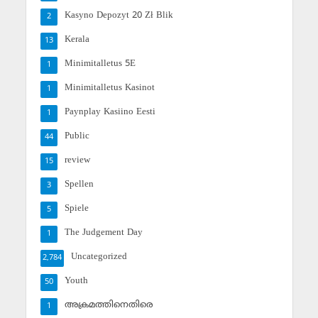
Kasyno Depozyt 20 Zł Blik
2
Kerala
13
Minimitalletus 5E
1
Minimitalletus Kasinot
1
Paynplay Kasiino Eesti
1
Public
44
review
15
Spellen
3
Spiele
5
The Judgement Day
1
Uncategorized
2,784
Youth
50
അക്രമത്തിനെതിരെ
1