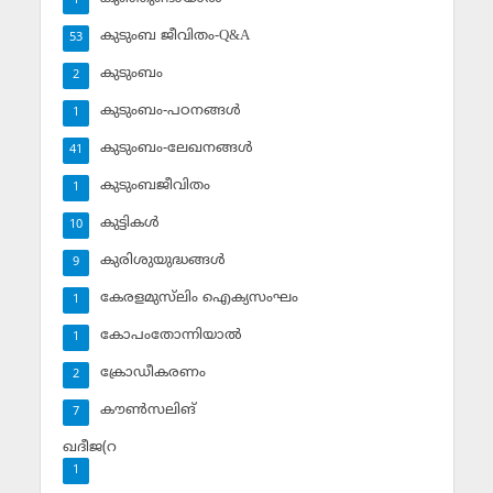
1
കുടുംബ ജീവിതം-Q&A
53
കുടുംബം
2
കുടുംബം-പഠനങ്ങള്‍
1
കുടുംബം-ലേഖനങ്ങള്‍
41
കുടുംബജീവിതം
1
കുട്ടികള്‍
10
കുരിശുയുദ്ധങ്ങള്‍
9
കേരളമുസ്‌ലിം ഐക്യസംഘം
1
കോപംതോന്നിയാല്‍
1
ക്രോഡീകരണം
2
കൗണ്‍സലിങ്‌
7
ഖദീജ(റ
1