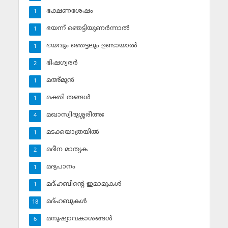
ഭക്ഷണശേഷം
1
ഭയന്ന് ഞെട്ടിയുണര്‍ന്നാല്‍
1
ഭയവും ഞെട്ടലും ഉണ്ടായാല്‍
1
ഭിഷഗ്വരര്‍
2
മഅ്മൂന്‍
1
മക്തി തങ്ങള്‍
1
മഖാസ്വിദുശ്ശരീഅഃ
4
മടക്കയാത്രയില്‍
1
മദീന മാതൃക
2
മദ്യപാനം
1
മദ്ഹബിന്റെ ഇമാമുകള്‍
1
മദ്ഹബുകള്‍
18
മനുഷ്യാവകാശങ്ങള്‍
6