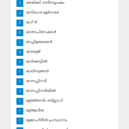
മഴയ്ക്ക് നന്ദിസൂചകം
1
മസ്‌ലഹഃ മുര്‍സലഃ
2
മഹ് ര്‍
2
മാതാപിതാക്കള്‍
5
മാപ്പിളകലകള്‍
1
മാര്യേജ്
4
മാര്‍ക്കറ്റില്‍
1
മാലിന്യങ്ങള്‍
1
മാസപ്പിറവി
1
മാസപ്പിറവിയില്‍
1
മുഅ്തസിം ബില്ലാഹ്
1
മുആവിയ
1
മുജാഹിദീന്‍ പ്രസ്ഥാനം
1