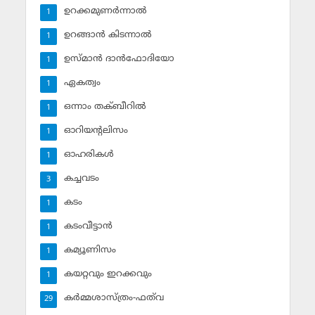
ഉറക്കമുണര്‍ന്നാല്‍
1
ഉറങ്ങാന്‍ കിടന്നാല്‍
1
ഉസ്മാന്‍ ദാന്‍ഫോദിയോ
1
ഏകത്വം
1
ഒന്നാം തക്ബീറില്‍
1
ഓറിയന്റലിസം
1
ഓഹരികള്‍
1
കച്ചവടം
3
കടം
1
കടംവീട്ടാന്‍
1
കമ്യൂണിസം
1
കയറ്റവും ഇറക്കവും
1
കര്‍മ്മശാസ്ത്രം-ഫത്‌വ
29