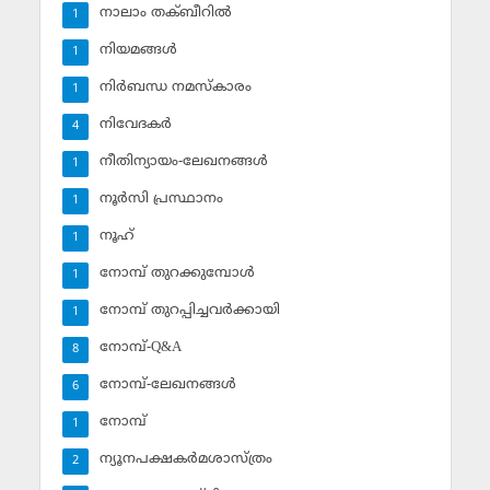
നാലാം തക്ബീറില്‍
1
നിയമങ്ങള്‍
1
നിര്‍ബന്ധ നമസ്‌കാരം
1
നിവേദകര്‍
4
നീതിന്യായം-ലേഖനങ്ങള്‍
1
നൂര്‍സി പ്രസ്ഥാനം
1
നൂഹ്‌
1
നോമ്പ് തുറക്കുമ്പോള്‍
1
നോമ്പ് തുറപ്പിച്ചവര്‍ക്കായി
1
നോമ്പ്-Q&A
8
നോമ്പ്-ലേഖനങ്ങള്‍
6
നോമ്പ്‌
1
ന്യൂനപക്ഷകര്‍മശാസ്ത്രം
2