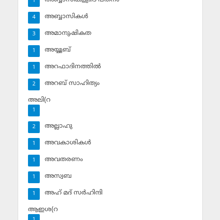
1
അബ്ബാസികള്‍
4
അമാനുഷികത
3
അയ്യൂബ്‌
1
അറഫാദിനത്തില്‍
1
അറബ് സാഹിത്യം
2
അലി(റ
1
അല്ലാഹു
2
അവകാശികള്‍
1
അവതരണം
1
അസ്വബ
1
അഹ് മദ് സര്‍ഹിന്ദി
1
ആഇശ(റ
1