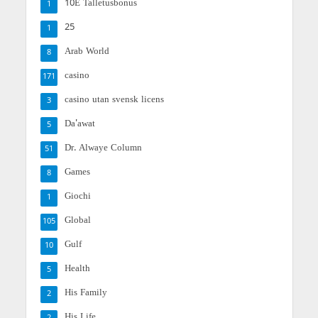
10E Talletusbonus
1
25
1
Arab World
8
casino
171
casino utan svensk licens
3
Da'awat
5
Dr. Alwaye Column
51
Games
8
Giochi
1
Global
105
Gulf
10
Health
5
His Family
2
His Life