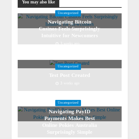
You may also like
Uncategorized
Navigating Bitcoin
Casinos Feels Surprisingly
Intuitive for Newcomers
3 weeks ago
Uncategorized
Test Post Created
3 weeks ago
Uncategorized
Navigating PayID
Payments Makes Best
Online Pokies Australia
Surprisingly Simple