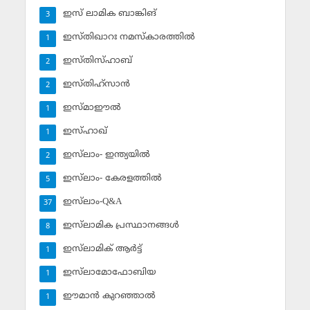
ഇസ് ലാമിക ബാങ്കിങ്‌
3
ഇസ്തിഖാറഃ നമസ്‌കാരത്തില്‍
1
ഇസ്തിസ്ഹാബ്
2
ഇസ്തിഹ്‌സാന്‍
2
ഇസ്മാഈല്‍
1
ഇസ്ഹാഖ്‌
1
ഇസ്‌ലാം- ഇന്ത്യയില്‍
2
ഇസ്‌ലാം- കേരളത്തില്‍
5
ഇസ്‌ലാം-Q&A
37
ഇസ്‌ലാമിക പ്രസ്ഥാനങ്ങള്‍
8
ഇസ്‌ലാമിക് ആര്‍ട്ട്
1
ഇസ്‌ലാമോഫോബിയ
1
ഈമാന്‍ കുറഞ്ഞാല്‍
1