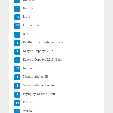
2
History
4
India
19
International
16
Jeux
3
Kasiino Ilma Registreerimata
1
Kasyno Depozyt 20 Zł
1
Kasyno Depozyt 20 Zł Blik
2
Kerala
13
Minimitalletus 5E
1
Minimitalletus Kasinot
1
Paynplay Kasiino Eesti
1
Public
56
review
15