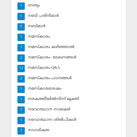
ദൗത്യം
1
നബി പത്‌നിമാര്‍
1
നബിമാര്‍
5
നമസ്‌കാരം
1
നമസ്‌കാരം കഴിഞ്ഞാല്‍
1
നമസ്‌കാരം- ലേഖനങ്ങള്‍
2
നമസ്‌കാരം-Q&A
12
നമസ്‌കാരം-പഠനങ്ങള്‍
2
നമസ്‌കാരശേഷം
1
നരകത്തീയില്‍നിന്ന് മുക്തി
1
നവോത്ഥാന നായകര്‍
7
നവോത്ഥാന ശില്‍പികള്‍
1
നാഗരികത
1