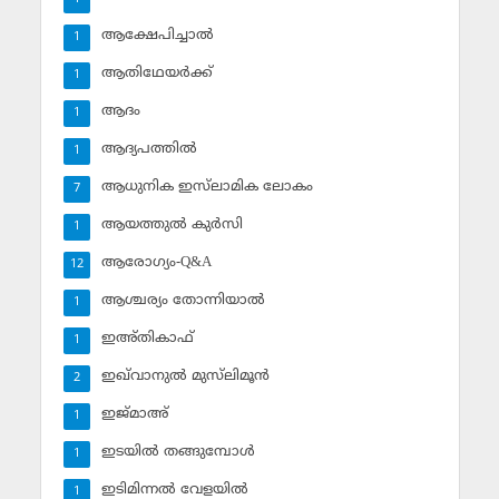
ആക്ഷേപിച്ചാല്‍
1
ആതിഥേയര്‍ക്ക്
1
ആദം
1
ആദ്യപത്തില്‍
1
ആധുനിക ഇസ്‌ലാമിക ലോകം
7
ആയത്തുല്‍ കുര്‍സി
1
ആരോഗ്യം-Q&A
12
ആശ്ചര്യം തോന്നിയാല്‍
1
ഇഅ്തികാഫ്‌
1
ഇഖ്‌വാനുല്‍ മുസ്‌ലിമൂന്‍
2
ഇജ്മാഅ്
1
ഇടയില്‍ തങ്ങുമ്പോള്‍
1
ഇടിമിന്നല്‍ വേളയില്‍
1