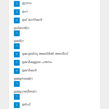
ഈസ
2
ഉംറ
2
ഉഥ് മാനികള്‍
2
ഉഥ്മാന്‍(റ
1
ഉമര്‍(റ
1
ഉമറുബ്‌നു അബ്ദില്‍ അസീസ്‌
2
ഉമവികളുടെ പതനം
1
ഉമവികള്‍
4
ഉമ്മുസലമ(റ
1
ഉമ്മുഹബീബ(റ
1
ഉര്‍ഫ്
2