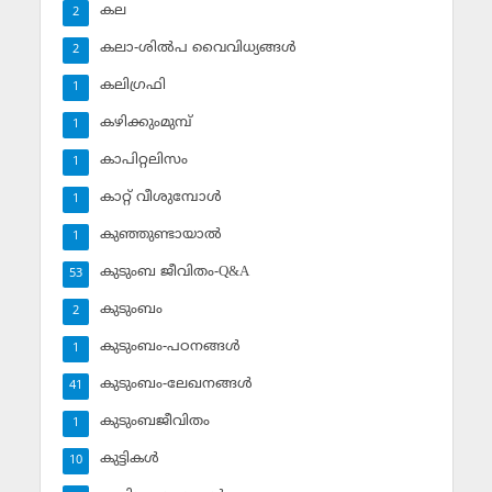
കല
2
കലാ-ശില്‍പ വൈവിധ്യങ്ങള്‍
2
കലിഗ്രഫി
1
കഴിക്കുംമുമ്പ്
1
കാപിറ്റലിസം
1
കാറ്റ് വീശുമ്പോള്‍
1
കുഞ്ഞുണ്ടായാല്‍
1
കുടുംബ ജീവിതം-Q&A
53
കുടുംബം
2
കുടുംബം-പഠനങ്ങള്‍
1
കുടുംബം-ലേഖനങ്ങള്‍
41
കുടുംബജീവിതം
1
കുട്ടികള്‍
10