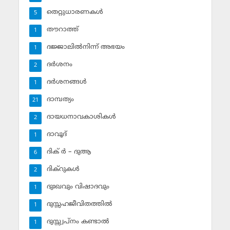
തെറ്റുധാരണകള്‍
5
തൗറാത്ത്
1
ദജ്ജാലില്‍നിന്ന് അഭയം
1
ദര്‍ശനം
2
ദര്‍ശനങ്ങള്‍
1
ദാമ്പത്യം
21
ദായധനാവകാശികള്‍
2
ദാവൂദ്‌
1
ദിക് ര്‍ – ദുആ
6
ദിക്‌റുകള്‍
2
ദുഃഖവും വിഷാദവും
1
ദുസ്സഹജീവിതത്തില്‍
1
ദുസ്സ്വപ്‌നം കണ്ടാല്‍
1