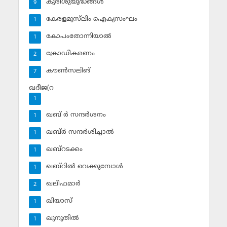
കുരിശുയുദ്ധങ്ങള്‍
9
കേരളമുസ്‌ലിം ഐക്യസംഘം
1
കോപംതോന്നിയാല്‍
1
ക്രോഡീകരണം
2
കൗണ്‍സലിങ്‌
7
ഖദീജ(റ
1
ഖബ് ര്‍ സന്ദര്‍ശനം
1
ഖബ്ര്‍ സന്ദര്‍ശിച്ചാല്‍
1
ഖബ്‌റടക്കം
1
ഖബ്‌റില്‍ വെക്കുമ്പോള്‍
1
ഖലീഫമാര്‍
2
ഖിയാസ്
1
ഖുനൂതില്‍
1