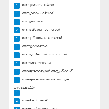
അനുമോദനപ്രാര്‍ഥന
1
അനുവാദം – വിലക്ക്‌
1
അനുഷ്ഠാനം
1
അനുഷ്ഠാനം-പഠനങ്ങള്‍
2
അനുഷ്ഠാനം-ലേഖനങ്ങള്‍
29
അന്ത്യകര്‍മങ്ങള്‍
1
അന്ത്യകര്‍മങ്ങള്‍-ലേഖനങ്ങള്‍
1
അന്നമൂട്ടുന്നവര്‍ക്ക്
1
അബുല്‍അബ്ബാസ് അസ്സഫ്ഫാഹ്‌
1
അബൂജഅ്ഫര്‍ അല്‍മന്‍സ്വൂര്‍
1
അബൂബക്ര്‍(റ
1
അബ്ദുല്‍ മലിക്‌
2
അബ്ബാസികളുടെ പതനം