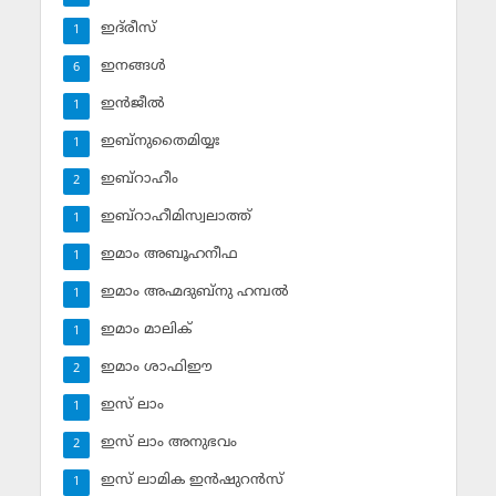
ഇദ്‌രീസ്‌
1
ഇനങ്ങള്‍
6
ഇന്‍ജീല്‍
1
ഇബ്‌നുതൈമിയ്യഃ
1
ഇബ്‌റാഹീം
2
ഇബ്‌റാഹീമിസ്വലാത്ത്
1
ഇമാം അബൂഹനീഫ
1
ഇമാം അഹ്മദുബ്‌നു ഹമ്പല്‍
1
ഇമാം മാലിക്
1
ഇമാം ശാഫിഈ
2
ഇസ് ലാം
1
ഇസ് ലാം അനുഭവം
2
ഇസ് ലാമിക ഇന്‍ഷുറന്‍സ്‌
1