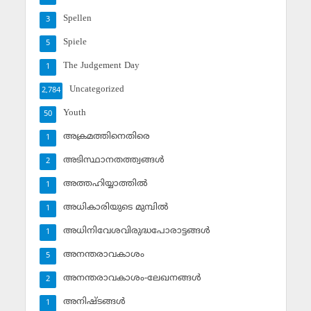
Spellen
3
Spiele
5
The Judgement Day
1
Uncategorized
2,784
Youth
50
അക്രമത്തിനെതിരെ
1
അടിസ്ഥാനതത്ത്വങ്ങള്‍
2
അത്തഹിയ്യാത്തില്‍
1
അധികാരിയുടെ മുമ്പില്‍
1
അധിനിവേശവിരുദ്ധപോരാട്ടങ്ങള്‍
1
അനന്തരാവകാശം
5
അനന്തരാവകാശം-ലേഖനങ്ങള്‍
2
അനിഷ്ടങ്ങള്‍
1