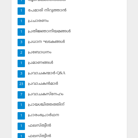
1
പേമാരി നിറുത്താന്‍
1
പ്രചാരണം
1
പ്രതിജ്ഞാനിയമങ്ങള്‍
1
പ്രധാന ഘടകങ്ങള്‍
3
പ്രബോധനം
2
പ്രമാണങ്ങള്‍
1
പ്രവാചകന്മാര്‍-Q&A
3
പ്രവാചകന്‍മാര്‍
23
പ്രവാചകസ്‌നേഹം
7
പ്രായശ്ചിത്തത്തിന്
1
പ്രാരംഭപ്രാര്‍ഥന
1
ഫലസ്ത്വീൻ
1
ഫലസ്ത്വീൻ
1