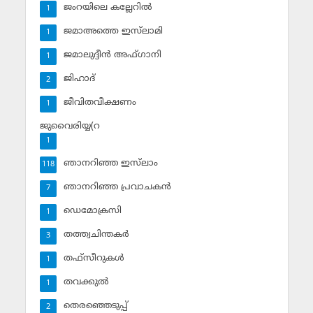
ജംറയിലെ കല്ലേറില്‍
1
ജമാഅത്തെ ഇസ്‌ലാമി
1
ജമാലുദ്ദീന്‍ അഫ്ഗാനി
1
ജിഹാദ്‌
2
ജീവിതവീക്ഷണം
1
ജുവൈരിയ്യ(റ
1
ഞാനറിഞ്ഞ ഇസ്‌ലാം
118
ഞാനറിഞ്ഞ പ്രവാചകന്‍
7
ഡെമോക്രസി
1
തത്ത്വചിന്തകര്‍
3
തഫ്‌സീറുകള്‍
1
തവക്കുല്‍
1
തെരഞ്ഞെടുപ്പ്
2