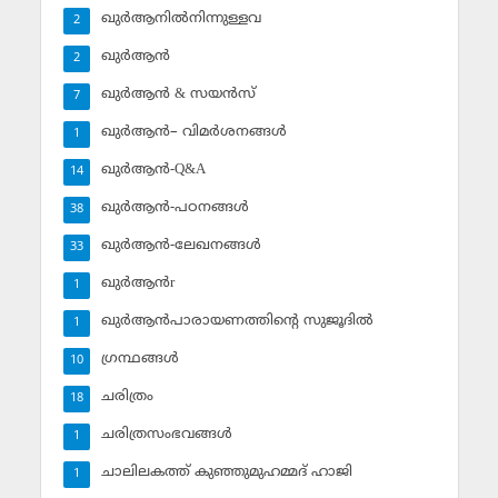
ഖുര്‍ആനില്‍നിന്നുള്ളവ
2
ഖുര്‍ആന്‍
2
ഖുര്‍ആന്‍ & സയന്‍സ്‌
7
ഖുര്‍ആന്‍– വിമര്‍ശനങ്ങള്‍
1
ഖുര്‍ആന്‍-Q&A
14
ഖുര്‍ആന്‍-പഠനങ്ങള്‍
38
ഖുര്‍ആന്‍-ലേഖനങ്ങള്‍
33
ഖുര്‍ആന്‍r
1
ഖുര്‍ആന്‍പാരായണത്തിന്റെ സുജൂദില്‍
1
ഗ്രന്ഥങ്ങള്‍
10
ചരിത്രം
18
ചരിത്രസംഭവങ്ങള്‍
1
ചാലിലകത്ത് കുഞ്ഞുമുഹമ്മദ് ഹാജി
1