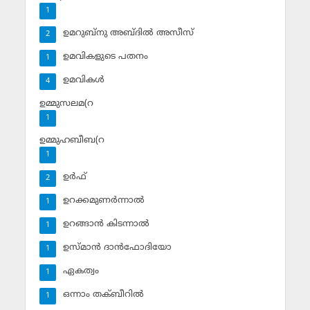
1
ഉമറുബ്‌നു അബ്ദില്‍ അസീസ്‌
2
ഉമവികളുടെ പതനം
1
ഉമവികള്‍
4
ഉമ്മുസലമ(റ
1
ഉമ്മുഹബീബ(റ
1
ഉര്‍ഫ്
2
ഉറക്കമുണര്‍ന്നാല്‍
1
ഉറങ്ങാന്‍ കിടന്നാല്‍
1
ഉസ്മാന്‍ ദാന്‍ഫോദിയോ
1
ഏകത്വം
1
ഒന്നാം തക്ബീറില്‍
1