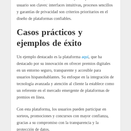
usuario son claves: interfaces intuitivas, procesos sencillos
y garantías de privacidad son criterios prioritarios en el
diseño de plataformas confiables.
Casos prácticos y
ejemplos de éxito
Un ejemplo destacado es la plataforma
aquí
, que ha
destacado por su innovación en ofrecer premios digitales
en un entorno seguro, transparente y accesible para
usuarios hispanohablantes. Su enfoque en la integración de
tecnología avanzada y atención al cliente la establece como
un referente en el mercado emergente de plataformas de
premios en línea.
Con esta plataforma, los usuarios pueden participar en
sorteos, promociones y concursos con mayor confianza,
gracias a su compromiso con la transparencia y la
protección de datos.