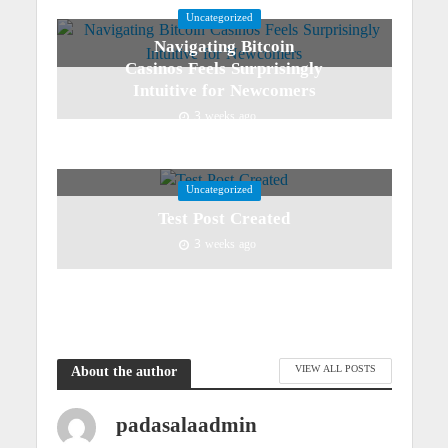
Uncategorized
Navigating Bitcoin
Casinos Feels Surprisingly
Intuitive for Newcomers
3 weeks ago
Uncategorized
Test Post Created
3 weeks ago
VIEW ALL POSTS
About the author
padasalaadmin