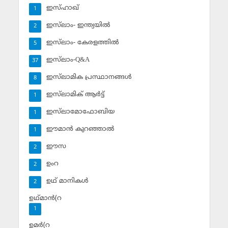
ഇസ്ഹാഖ്‌
1
ഇസ്‌ലാം- ഇന്ത്യയില്‍
2
ഇസ്‌ലാം- കേരളത്തില്‍
5
ഇസ്‌ലാം-Q&A
37
ഇസ്‌ലാമിക പ്രസ്ഥാനങ്ങള്‍
8
ഇസ്‌ലാമിക് ആര്‍ട്ട്
1
ഇസ്‌ലാമോഫോബിയ
1
ഈമാന്‍ കുറഞ്ഞാല്‍
1
ഈസ
2
ഉംറ
2
ഉഥ് മാനികള്‍
2
ഉഥ്മാന്‍(റ
1
ഉമര്‍(റ