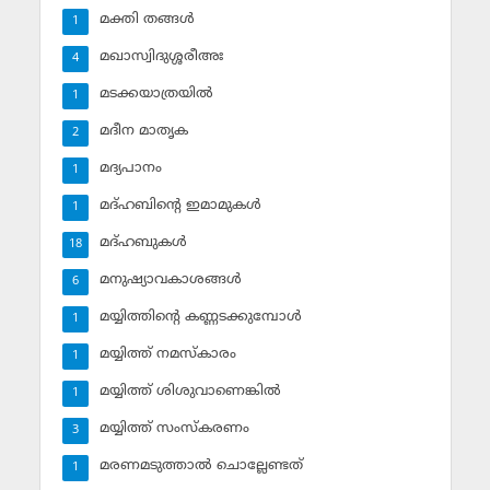
മക്തി തങ്ങള്‍
1
മഖാസ്വിദുശ്ശരീഅഃ
4
മടക്കയാത്രയില്‍
1
മദീന മാതൃക
2
മദ്യപാനം
1
മദ്ഹബിന്റെ ഇമാമുകള്‍
1
മദ്ഹബുകള്‍
18
മനുഷ്യാവകാശങ്ങള്‍
6
മയ്യിത്തിന്റെ കണ്ണടക്കുമ്പോള്‍
1
മയ്യിത്ത് നമസ്‌കാരം
1
മയ്യിത്ത് ശിശുവാണെങ്കില്‍
1
മയ്യിത്ത് സംസ്‌കരണം
3
മരണമടുത്താല്‍ ചൊല്ലേണ്ടത്
1