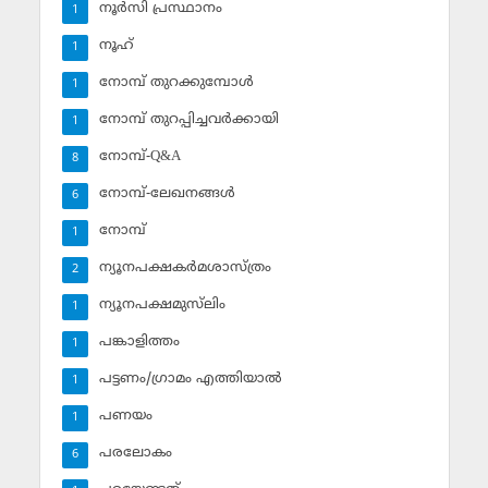
നൂര്‍സി പ്രസ്ഥാനം
1
നൂഹ്‌
1
നോമ്പ് തുറക്കുമ്പോള്‍
1
നോമ്പ് തുറപ്പിച്ചവര്‍ക്കായി
1
നോമ്പ്-Q&A
8
നോമ്പ്-ലേഖനങ്ങള്‍
6
നോമ്പ്‌
1
ന്യൂനപക്ഷകര്‍മശാസ്ത്രം
2
ന്യൂനപക്ഷമുസ്‌ലിം
1
പങ്കാളിത്തം
1
പട്ടണം/ഗ്രാമം എത്തിയാല്‍
1
പണയം
1
പരലോകം
6