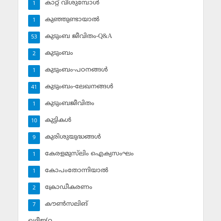
കാറ്റ് വീശുമ്പോള്‍
1
കുഞ്ഞുണ്ടായാല്‍
1
കുടുംബ ജീവിതം-Q&A
53
കുടുംബം
2
കുടുംബം-പഠനങ്ങള്‍
1
കുടുംബം-ലേഖനങ്ങള്‍
41
കുടുംബജീവിതം
1
കുട്ടികള്‍
10
കുരിശുയുദ്ധങ്ങള്‍
9
കേരളമുസ്‌ലിം ഐക്യസംഘം
1
കോപംതോന്നിയാല്‍
1
ക്രോഡീകരണം
2
കൗണ്‍സലിങ്‌
7
ഖദീജ(റ