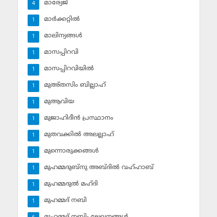
മാര്യേജ്
4
മാര്‍ക്കറ്റില്‍
1
മാലിന്യങ്ങള്‍
1
മാസപ്പിറവി
1
മാസപ്പിറവിയില്‍
1
മുഅ്തസിം ബില്ലാഹ്
1
മുആവിയ
1
മുജാഹിദീന്‍ പ്രസ്ഥാനം
1
മുതവക്കില്‍ അലല്ലാഹ്
1
മുന്നൊരുക്കങ്ങള്‍
1
മുഹമ്മദുബ്‌നു അബ്ദില്‍ വഹ്ഹാബ്
1
മുഹമ്മദുല്‍ മഹ്ദി
1
മുഹമ്മദ് നബി
1
മുഹമ്മദ് നബി- ലേഖനങ്ങള്‍