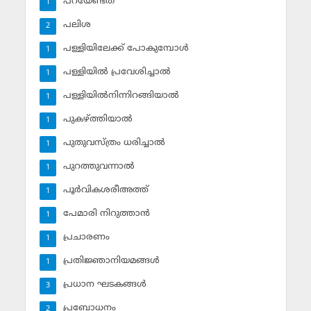
പറയേണ്ടത്
1
പലിശ
2
പള്ളിയിലേക്ക് പോകുമ്പോള്‍
1
പള്ളിയില്‍ പ്രവേശിച്ചാല്‍
1
പള്ളിയില്‍നിന്നിറങ്ങിയാല്‍
1
പുകഴ്ത്തിയാല്‍
1
പുതുവസ്ത്രം ധരിച്ചാല്‍
1
പുറത്തുവന്നാല്‍
1
പൂര്‍വികശരീഅത്ത്
1
പേമാരി നിറുത്താന്‍
1
പ്രചാരണം
1
പ്രതിജ്ഞാനിയമങ്ങള്‍
1
പ്രധാന ഘടകങ്ങള്‍
3
പ്രബോധനം
2