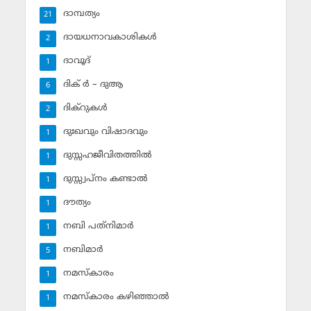
ദാമ്പത്യം
21
ദായധനാവകാശികള്‍
2
ദാവൂദ്‌
1
ദിക് ര്‍ – ദുആ
6
ദിക്‌റുകള്‍
2
ദുഃഖവും വിഷാദവും
1
ദുസ്സഹജീവിതത്തില്‍
1
ദുസ്സ്വപ്‌നം കണ്ടാല്‍
1
ദൗത്യം
1
നബി പത്‌നിമാര്‍
1
നബിമാര്‍
5
നമസ്‌കാരം
1
നമസ്‌കാരം കഴിഞ്ഞാല്‍
1