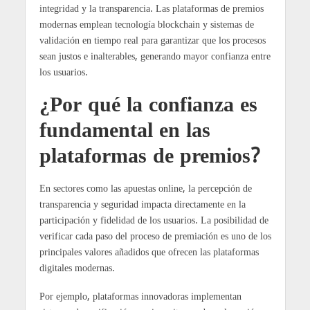
integridad y la transparencia. Las plataformas de premios
modernas emplean tecnología blockchain y sistemas de
validación en tiempo real para garantizar que los procesos
sean justos e inalterables, generando mayor confianza entre
los usuarios.
¿Por qué la confianza es
fundamental en las
plataformas de premios?
En sectores como las apuestas online, la percepción de
transparencia y seguridad impacta directamente en la
participación y fidelidad de los usuarios. La posibilidad de
verificar cada paso del proceso de premiación es uno de los
principales valores añadidos que ofrecen las plataformas
digitales modernas.
Por ejemplo, plataformas innovadoras implementan