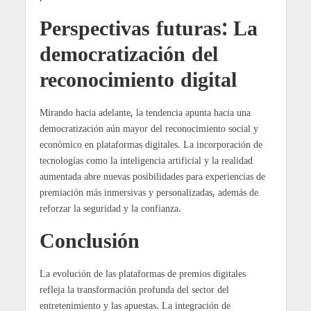
Perspectivas futuras: La
democratización del
reconocimiento digital
Mirando hacia adelante, la tendencia apunta hacia una
democratización aún mayor del reconocimiento social y
económico en plataformas digitales. La incorporación de
tecnologías como la inteligencia artificial y la realidad
aumentada abre nuevas posibilidades para experiencias de
premiación más inmersivas y personalizadas, además de
reforzar la seguridad y la confianza.
Conclusión
La evolución de las plataformas de premios digitales
refleja la transformación profunda del sector del
entretenimiento y las apuestas. La integración de