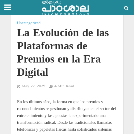
Uncategorized
La Evolución de las
Plataformas de
Premios en la Era
Digital
May 27, 2025
4 Min Read
En los últimos años, la forma en que los premios y
reconocimientos se gestionan y distribuyen en el sector del
entretenimiento y las apuestas ha experimentado una
transformación radical. Desde las tradicionales llamadas
telefónicas y papeletas físicas hasta sofisticados sistemas