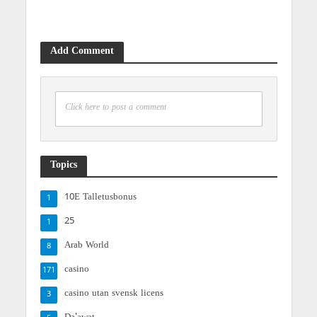
Add Comment
Click here to post a comment
Topics
10E Talletusbonus
1
25
1
Arab World
8
casino
171
casino utan svensk licens
3