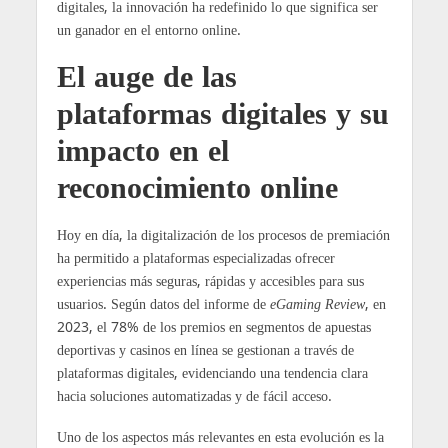
digitales, la innovación ha redefinido lo que significa ser
un ganador en el entorno online.
El auge de las
plataformas digitales y su
impacto en el
reconocimiento online
Hoy en día, la digitalización de los procesos de premiación
ha permitido a plataformas especializadas ofrecer
experiencias más seguras, rápidas y accesibles para sus
usuarios. Según datos del informe de
eGaming Review
, en
2023, el 78% de los premios en segmentos de apuestas
deportivas y casinos en línea se gestionan a través de
plataformas digitales, evidenciando una tendencia clara
hacia soluciones automatizadas y de fácil acceso.
Uno de los aspectos más relevantes en esta evolución es la