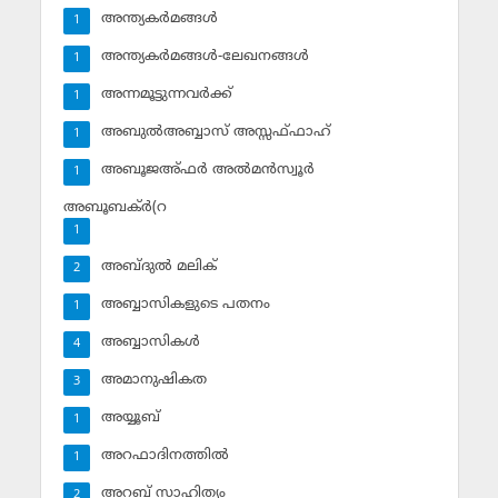
അന്ത്യകര്‍മങ്ങള്‍
1
അന്ത്യകര്‍മങ്ങള്‍-ലേഖനങ്ങള്‍
1
അന്നമൂട്ടുന്നവര്‍ക്ക്
1
അബുല്‍അബ്ബാസ് അസ്സഫ്ഫാഹ്‌
1
അബൂജഅ്ഫര്‍ അല്‍മന്‍സ്വൂര്‍
1
അബൂബക്ര്‍(റ
1
അബ്ദുല്‍ മലിക്‌
2
അബ്ബാസികളുടെ പതനം
1
അബ്ബാസികള്‍
4
അമാനുഷികത
3
അയ്യൂബ്‌
1
അറഫാദിനത്തില്‍
1
അറബ് സാഹിത്യം
2