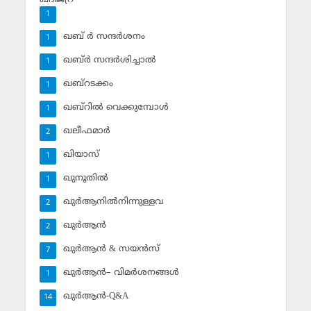
1
ഖബ് ര്‍ സന്ദര്‍ശനം
1
ഖബ്ര്‍ സന്ദര്‍ശിച്ചാല്‍
1
ഖബ്‌റടക്കം
1
ഖബ്‌റില്‍ വെക്കുമ്പോള്‍
1
ഖലീഫമാര്‍
2
ഖിയാസ്
1
ഖുനൂതില്‍
1
ഖുര്‍ആനില്‍നിന്നുള്ളവ
2
ഖുര്‍ആന്‍
2
ഖുര്‍ആന്‍ & സയന്‍സ്‌
7
ഖുര്‍ആന്‍– വിമര്‍ശനങ്ങള്‍
1
ഖുര്‍ആന്‍-Q&A
14