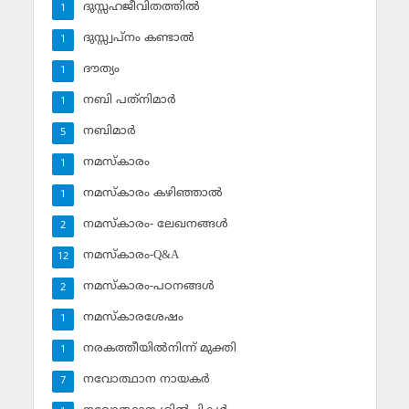
ദുസ്സഹജീവിതത്തില്‍
1
ദുസ്സ്വപ്‌നം കണ്ടാല്‍
1
ദൗത്യം
1
നബി പത്‌നിമാര്‍
1
നബിമാര്‍
5
നമസ്‌കാരം
1
നമസ്‌കാരം കഴിഞ്ഞാല്‍
1
നമസ്‌കാരം- ലേഖനങ്ങള്‍
2
നമസ്‌കാരം-Q&A
12
നമസ്‌കാരം-പഠനങ്ങള്‍
2
നമസ്‌കാരശേഷം
1
നരകത്തീയില്‍നിന്ന് മുക്തി
1
നവോത്ഥാന നായകര്‍
7