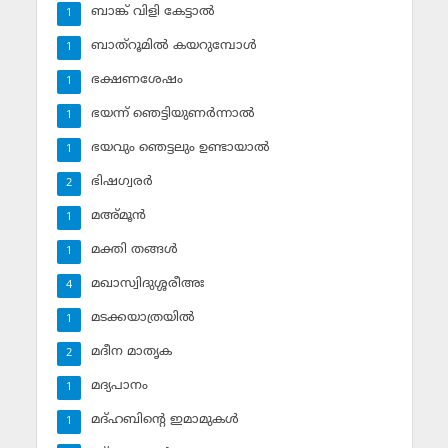
ബാങ്ക് വിളി കേട്ടാല്‍
1
ബാത്‌റൂമില്‍ കയറുമ്പോള്‍
1
ഭക്ഷണശേഷം
1
ഭയന്ന് ഞെട്ടിയുണര്‍ന്നാല്‍
1
ഭയവും ഞെട്ടലും ഉണ്ടായാല്‍
1
ഭിഷഗ്വരര്‍
2
മഅ്മൂന്‍
1
മക്തി തങ്ങള്‍
1
മഖാസ്വിദുശ്ശരീഅഃ
4
മടക്കയാത്രയില്‍
1
മദീന മാതൃക
2
മദ്യപാനം
1
മദ്ഹബിന്റെ ഇമാമുകള്‍
1