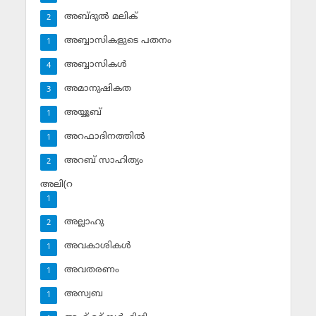
അബ്ദുല്‍ മലിക്‌
2
അബ്ബാസികളുടെ പതനം
1
അബ്ബാസികള്‍
4
അമാനുഷികത
3
അയ്യൂബ്‌
1
അറഫാദിനത്തില്‍
1
അറബ് സാഹിത്യം
2
അലി(റ
1
അല്ലാഹു
2
അവകാശികള്‍
1
അവതരണം
1
അസ്വബ
1