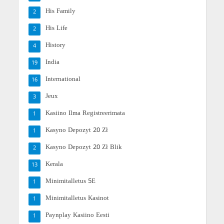
His Family
2
His Life
2
History
4
India
19
International
16
Jeux
3
Kasiino Ilma Registreerimata
1
Kasyno Depozyt 20 Zł
1
Kasyno Depozyt 20 Zł Blik
2
Kerala
13
Minimitalletus 5E
1
Minimitalletus Kasinot
1
Paynplay Kasiino Eesti
1