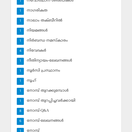
നവോത്ഥാന ശില്‍പികള്‍
1
നാഗരികത
1
നാലാം തക്ബീറില്‍
1
നിയമങ്ങള്‍
1
നിര്‍ബന്ധ നമസ്‌കാരം
1
നിവേദകര്‍
4
നീതിന്യായം-ലേഖനങ്ങള്‍
1
നൂര്‍സി പ്രസ്ഥാനം
1
നൂഹ്‌
1
നോമ്പ് തുറക്കുമ്പോള്‍
1
നോമ്പ് തുറപ്പിച്ചവര്‍ക്കായി
1
നോമ്പ്-Q&A
8
നോമ്പ്-ലേഖനങ്ങള്‍
6
നോമ്പ്‌
1