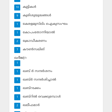
കുട്ടികള്‍
10
കുരിശുയുദ്ധങ്ങള്‍
9
കേരളമുസ്‌ലിം ഐക്യസംഘം
1
കോപംതോന്നിയാല്‍
1
ക്രോഡീകരണം
2
കൗണ്‍സലിങ്‌
7
ഖദീജ(റ
1
ഖബ് ര്‍ സന്ദര്‍ശനം
1
ഖബ്ര്‍ സന്ദര്‍ശിച്ചാല്‍
1
ഖബ്‌റടക്കം
1
ഖബ്‌റില്‍ വെക്കുമ്പോള്‍
1
ഖലീഫമാര്‍
2