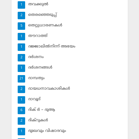
തവക്കുല്‍
1
തെരഞ്ഞെടുപ്പ്
2
തെറ്റുധാരണകള്‍
5
തൗറാത്ത്
1
ദജ്ജാലില്‍നിന്ന് അഭയം
1
ദര്‍ശനം
2
ദര്‍ശനങ്ങള്‍
1
ദാമ്പത്യം
21
ദായധനാവകാശികള്‍
2
ദാവൂദ്‌
1
ദിക് ര്‍ – ദുആ
6
ദിക്‌റുകള്‍
2
ദുഃഖവും വിഷാദവും
1