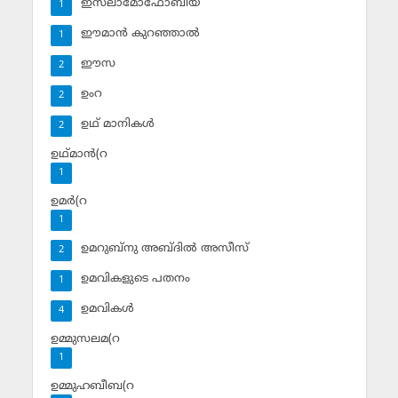
ഇസ്‌ലാമോഫോബിയ
1
ഈമാന്‍ കുറഞ്ഞാല്‍
1
ഈസ
2
ഉംറ
2
ഉഥ് മാനികള്‍
2
ഉഥ്മാന്‍(റ
1
ഉമര്‍(റ
1
ഉമറുബ്‌നു അബ്ദില്‍ അസീസ്‌
2
ഉമവികളുടെ പതനം
1
ഉമവികള്‍
4
ഉമ്മുസലമ(റ
1
ഉമ്മുഹബീബ(റ