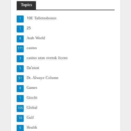
Topics
10E Talletusbonus
1
25
1
Arab World
8
casino
171
casino utan svensk licens
3
Da'awat
5
Dr. Alwaye Column
51
Games
8
Giochi
1
Global
105
Gulf
10
Health
5