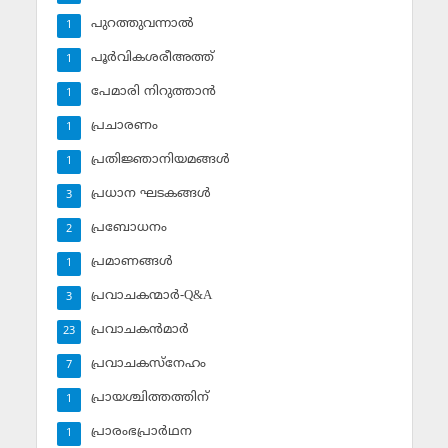
പുറത്തുവന്നാല്‍
1
പൂര്‍വികശരീഅത്ത്
1
പേമാരി നിറുത്താന്‍
1
പ്രചാരണം
1
പ്രതിജ്ഞാനിയമങ്ങള്‍
1
പ്രധാന ഘടകങ്ങള്‍
3
പ്രബോധനം
2
പ്രമാണങ്ങള്‍
1
പ്രവാചകന്മാര്‍-Q&A
3
പ്രവാചകന്‍മാര്‍
23
പ്രവാചകസ്‌നേഹം
7
പ്രായശ്ചിത്തത്തിന്
1
പ്രാരംഭപ്രാര്‍ഥന
1