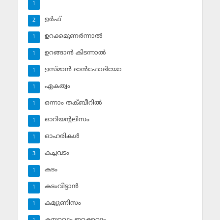
1
ഉര്‍ഫ്
2
ഉറക്കമുണര്‍ന്നാല്‍
1
ഉറങ്ങാന്‍ കിടന്നാല്‍
1
ഉസ്മാന്‍ ദാന്‍ഫോദിയോ
1
ഏകത്വം
1
ഒന്നാം തക്ബീറില്‍
1
ഓറിയന്റലിസം
1
ഓഹരികള്‍
1
കച്ചവടം
3
കടം
1
കടംവീട്ടാന്‍
1
കമ്യൂണിസം
1
കയറ്റവും ഇറക്കവും