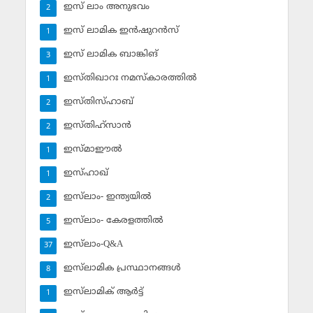
ഇസ് ലാം അനുഭവം
2
ഇസ് ലാമിക ഇന്‍ഷുറന്‍സ്‌
1
ഇസ് ലാമിക ബാങ്കിങ്‌
3
ഇസ്തിഖാറഃ നമസ്‌കാരത്തില്‍
1
ഇസ്തിസ്ഹാബ്
2
ഇസ്തിഹ്‌സാന്‍
2
ഇസ്മാഈല്‍
1
ഇസ്ഹാഖ്‌
1
ഇസ്‌ലാം- ഇന്ത്യയില്‍
2
ഇസ്‌ലാം- കേരളത്തില്‍
5
ഇസ്‌ലാം-Q&A
37
ഇസ്‌ലാമിക പ്രസ്ഥാനങ്ങള്‍
8
ഇസ്‌ലാമിക് ആര്‍ട്ട്
1