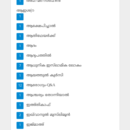
അഹ് മദ് സര്‍ഹിന്ദി
1
ആഇശ(റ
1
ആക്ഷേപിച്ചാല്‍
1
ആതിഥേയര്‍ക്ക്
1
ആദം
1
ആദ്യപത്തില്‍
1
ആധുനിക ഇസ്‌ലാമിക ലോകം
7
ആയത്തുല്‍ കുര്‍സി
1
ആരോഗ്യം-Q&A
12
ആശ്ചര്യം തോന്നിയാല്‍
1
ഇഅ്തികാഫ്‌
1
ഇഖ്‌വാനുല്‍ മുസ്‌ലിമൂന്‍
2
ഇജ്മാഅ്
1