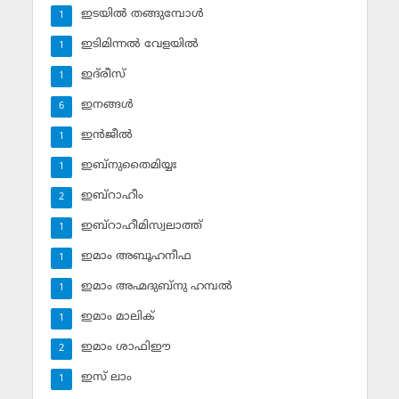
ഇടയില്‍ തങ്ങുമ്പോള്‍
1
ഇടിമിന്നല്‍ വേളയില്‍
1
ഇദ്‌രീസ്‌
1
ഇനങ്ങള്‍
6
ഇന്‍ജീല്‍
1
ഇബ്‌നുതൈമിയ്യഃ
1
ഇബ്‌റാഹീം
2
ഇബ്‌റാഹീമിസ്വലാത്ത്
1
ഇമാം അബൂഹനീഫ
1
ഇമാം അഹ്മദുബ്‌നു ഹമ്പല്‍
1
ഇമാം മാലിക്
1
ഇമാം ശാഫിഈ
2
ഇസ് ലാം
1