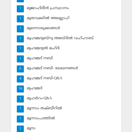
മുജാഹിദീന്‍ പ്രസ്ഥാനം
1
മുതവക്കില്‍ അലല്ലാഹ്
1
മുന്നൊരുക്കങ്ങള്‍
1
മുഹമ്മദുബ്‌നു അബ്ദില്‍ വഹ്ഹാബ്
1
മുഹമ്മദുല്‍ മഹ്ദി
1
മുഹമ്മദ് നബി
1
മുഹമ്മദ് നബി- ലേഖനങ്ങള്‍
6
മുഹമ്മദ് നബി-Q&A
4
മുഹമ്മദ്‌
16
മുഹര്‍റം-Q&A
1
മൂന്നാം തക്ബീറില്‍
1
മൂന്നാംപത്തില്‍
1
മൂസ
1