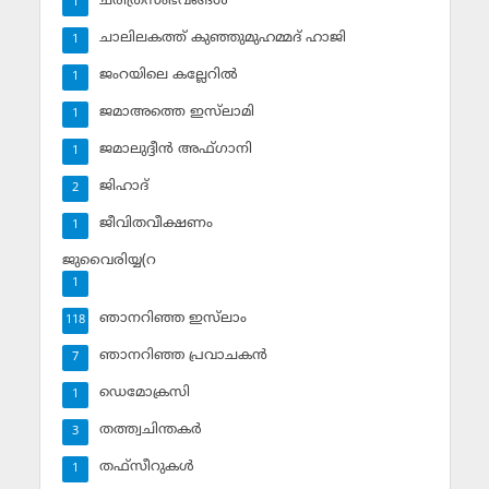
ചരിത്രസംഭവങ്ങള്‍
1
ചാലിലകത്ത് കുഞ്ഞുമുഹമ്മദ് ഹാജി
1
ജംറയിലെ കല്ലേറില്‍
1
ജമാഅത്തെ ഇസ്‌ലാമി
1
ജമാലുദ്ദീന്‍ അഫ്ഗാനി
1
ജിഹാദ്‌
2
ജീവിതവീക്ഷണം
1
ജുവൈരിയ്യ(റ
1
ഞാനറിഞ്ഞ ഇസ്‌ലാം
118
ഞാനറിഞ്ഞ പ്രവാചകന്‍
7
ഡെമോക്രസി
1
തത്ത്വചിന്തകര്‍
3
തഫ്‌സീറുകള്‍
1