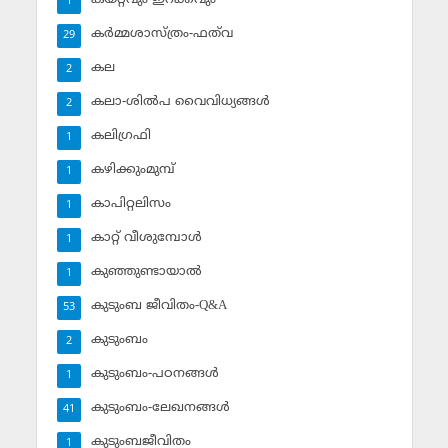
1
കര്‍മ്മശാസ്ത്രം-ഫത്‌വ
29
കല
2
കലാ-ശില്‍പ വൈവിധ്യങ്ങള്‍
2
കലിഗ്രഫി
1
കഴിക്കുംമുമ്പ്
1
കാപിറ്റലിസം
1
കാറ്റ് വീശുമ്പോള്‍
1
കുഞ്ഞുണ്ടായാല്‍
1
കുടുംബ ജീവിതം-Q&A
53
കുടുംബം
2
കുടുംബം-പഠനങ്ങള്‍
1
കുടുംബം-ലേഖനങ്ങള്‍
41
കുടുംബജീവിതം
1