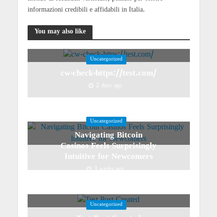
informazioni credibili e affidabili in Italia.
You may also like
Uncategorized
cw-check-https://test.com/
2 days ago
Uncategorized
Navigating Bitcoin
Casinos Feels Surprisingly
Intuitive for Newcomers
3 weeks ago
Uncategorized