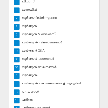
ഖിയാസ്
1
ഖുനൂതില്‍
1
ഖുര്‍ആനില്‍നിന്നുള്ളവ
2
ഖുര്‍ആന്‍
2
ഖുര്‍ആന്‍ & സയന്‍സ്‌
7
ഖുര്‍ആന്‍– വിമര്‍ശനങ്ങള്‍
1
ഖുര്‍ആന്‍-Q&A
14
ഖുര്‍ആന്‍-പഠനങ്ങള്‍
38
ഖുര്‍ആന്‍-ലേഖനങ്ങള്‍
33
ഖുര്‍ആന്‍r
1
ഖുര്‍ആന്‍പാരായണത്തിന്റെ സുജൂദില്‍
1
ഗ്രന്ഥങ്ങള്‍
10
ചരിത്രം
18