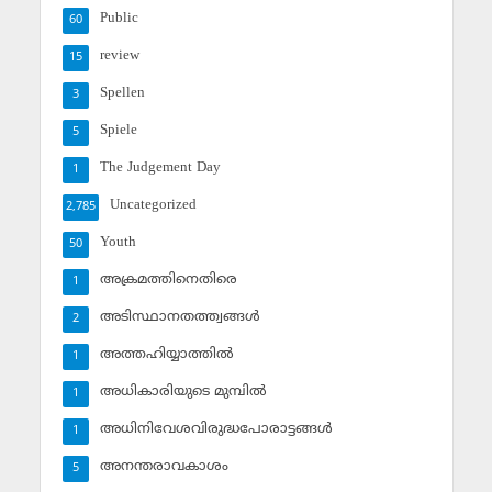
Public
60
review
15
Spellen
3
Spiele
5
The Judgement Day
1
Uncategorized
2,785
Youth
50
അക്രമത്തിനെതിരെ
1
അടിസ്ഥാനതത്ത്വങ്ങള്‍
2
അത്തഹിയ്യാത്തില്‍
1
അധികാരിയുടെ മുമ്പില്‍
1
അധിനിവേശവിരുദ്ധപോരാട്ടങ്ങള്‍
1
അനന്തരാവകാശം
5