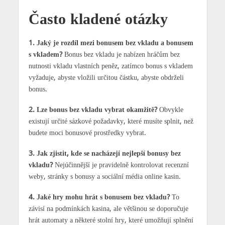
Často kladené otázky
1. Jaký je rozdíl mezi bonusem bez vkladu a bonusem
s vkladem?
Bonus bez vkladu je nabízen hráčům bez
nutnosti vkladu vlastních peněz, zatímco bonus s vkladem
vyžaduje, abyste vložili určitou částku, abyste obdrželi
bonus.
2. Lze bonus bez vkladu vybrat okamžitě?
Obvykle
existují určité sázkové požadavky, které musíte splnit, než
budete moci bonusové prostředky vybrat.
3. Jak zjistit, kde se nacházejí nejlepší bonusy bez
vkladu?
Nejúčinnější je pravidelně kontrolovat recenzní
weby, stránky s bonusy a sociální média online kasin.
4. Jaké hry mohu hrát s bonusem bez vkladu?
To
závisí na podmínkách kasina, ale většinou se doporučuje
hrát automaty a některé stolní hry, které umožňují splnění