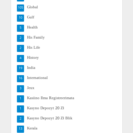
Global
105
Gulf
10
Health
5
His Family
2
His Life
2
History
4
India
19
International
16
Jeux
3
Kasiino Ilma Registreerimata
1
Kasyno Depozyt 20 Zł
1
Kasyno Depozyt 20 Zł Blik
2
Kerala
13