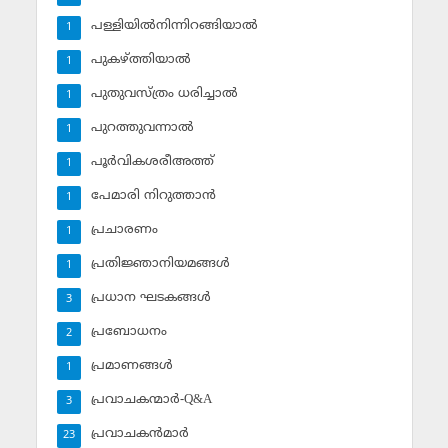
പള്ളിയില്‍നിന്നിറങ്ങിയാല്‍
1
പുകഴ്ത്തിയാല്‍
1
പുതുവസ്ത്രം ധരിച്ചാല്‍
1
പുറത്തുവന്നാല്‍
1
പൂര്‍വികശരീഅത്ത്
1
പേമാരി നിറുത്താന്‍
1
പ്രചാരണം
1
പ്രതിജ്ഞാനിയമങ്ങള്‍
1
പ്രധാന ഘടകങ്ങള്‍
3
പ്രബോധനം
2
പ്രമാണങ്ങള്‍
1
പ്രവാചകന്മാര്‍-Q&A
3
പ്രവാചകന്‍മാര്‍
23