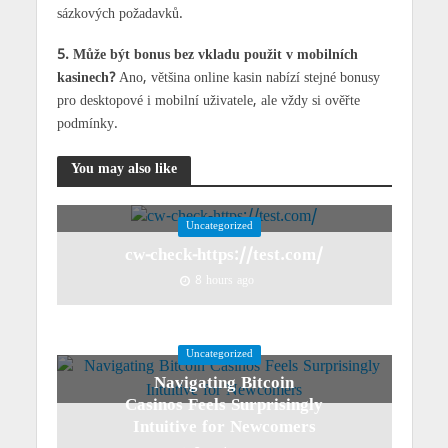
sázkových požadavků.
5. Může být bonus bez vkladu použit v mobilních
kasinech?
Ano, většina online kasin nabízí stejné bonusy
pro desktopové i mobilní uživatele, ale vždy si ověřte
podmínky.
You may also like
Uncategorized
cw-check-https://test.com/
8 hours ago
Uncategorized
Navigating Bitcoin
Casinos Feels Surprisingly
Intuitive for Newcomers