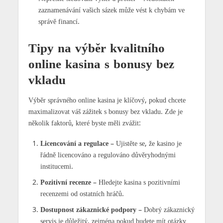
zaznamenávání vašich sázek může vést k chybám ve
správě financí.
Tipy na výběr kvalitního
online kasina s bonusy bez
vkladu
Výběr správného online kasina je klíčový, pokud chcete
maximalizovat váš zážitek s bonusy bez vkladu. Zde je
několik faktorů, které byste měli zvážit:
Licencování a regulace
– Ujistěte se, že kasino je
řádně licencováno a regulováno důvěryhodnými
institucemi.
Pozitivní recenze
– Hledejte kasina s pozitivními
recenzemi od ostatních hráčů.
Dostupnost zákaznické podpory
– Dobrý zákaznický
servis je důležitý, zejména pokud budete mít otázky