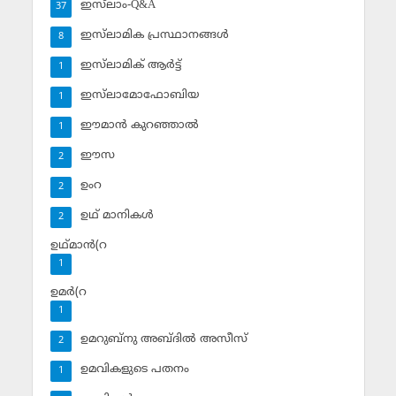
ഇസ്‌ലാം-Q&A
37
ഇസ്‌ലാമിക പ്രസ്ഥാനങ്ങള്‍
8
ഇസ്‌ലാമിക് ആര്‍ട്ട്
1
ഇസ്‌ലാമോഫോബിയ
1
ഈമാന്‍ കുറഞ്ഞാല്‍
1
ഈസ
2
ഉംറ
2
ഉഥ് മാനികള്‍
2
ഉഥ്മാന്‍(റ
1
ഉമര്‍(റ
1
ഉമറുബ്‌നു അബ്ദില്‍ അസീസ്‌
2
ഉമവികളുടെ പതനം
1