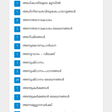
അധികാരിയുടെ മുമ്പില്‍
1
അധിനിവേശവിരുദ്ധപോരാട്ടങ്ങള്‍
1
അനന്തരാവകാശം
5
അനന്തരാവകാശം-ലേഖനങ്ങള്‍
2
അനിഷ്ടങ്ങള്‍
1
അനുമോദനപ്രാര്‍ഥന
1
അനുവാദം – വിലക്ക്‌
1
അനുഷ്ഠാനം
1
അനുഷ്ഠാനം-പഠനങ്ങള്‍
2
അനുഷ്ഠാനം-ലേഖനങ്ങള്‍
29
അന്ത്യകര്‍മങ്ങള്‍
1
അന്ത്യകര്‍മങ്ങള്‍-ലേഖനങ്ങള്‍
1
അന്നമൂട്ടുന്നവര്‍ക്ക്
1