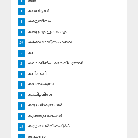
കടം
1
കടംവീട്ടാന്‍
1
കമ്യൂണിസം
1
കയറ്റവും ഇറക്കവും
1
കര്‍മ്മശാസ്ത്രം-ഫത്‌വ
29
കല
2
കലാ-ശില്‍പ വൈവിധ്യങ്ങള്‍
2
കലിഗ്രഫി
1
കഴിക്കുംമുമ്പ്
1
കാപിറ്റലിസം
1
കാറ്റ് വീശുമ്പോള്‍
1
കുഞ്ഞുണ്ടായാല്‍
1
കുടുംബ ജീവിതം-Q&A
53
കുടുംബം
2