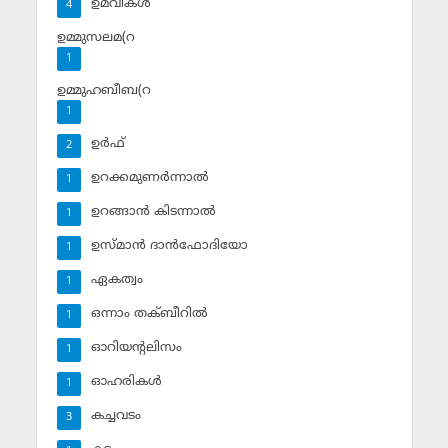
ഉമവികള്‍
4
ഉമ്മുസലമ(റ
1
ഉമ്മുഹബീബ(റ
1
ഉര്‍ഫ്
2
ഉറക്കമുണര്‍ന്നാല്‍
1
ഉറങ്ങാന്‍ കിടന്നാല്‍
1
ഉസ്മാന്‍ ദാന്‍ഫോദിയോ
1
ഏകത്വം
1
ഒന്നാം തക്ബീറില്‍
1
ഓറിയന്റലിസം
1
ഓഹരികള്‍
1
കച്ചവടം
3