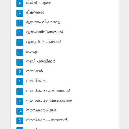
ദിക് ര്‍ – ദുആ
6
ദിക്‌റുകള്‍
2
ദുഃഖവും വിഷാദവും
1
ദുസ്സഹജീവിതത്തില്‍
1
ദുസ്സ്വപ്‌നം കണ്ടാല്‍
1
ദൗത്യം
1
നബി പത്‌നിമാര്‍
1
നബിമാര്‍
5
നമസ്‌കാരം
1
നമസ്‌കാരം കഴിഞ്ഞാല്‍
1
നമസ്‌കാരം- ലേഖനങ്ങള്‍
2
നമസ്‌കാരം-Q&A
12
നമസ്‌കാരം-പഠനങ്ങള്‍
2