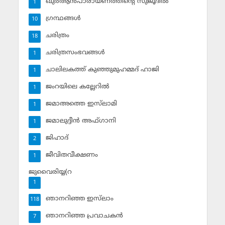
ഖുര്‍ആന്‍പാരായണത്തിന്റെ സുജൂദില്‍
1
ഗ്രന്ഥങ്ങള്‍
10
ചരിത്രം
18
ചരിത്രസംഭവങ്ങള്‍
1
ചാലിലകത്ത് കുഞ്ഞുമുഹമ്മദ് ഹാജി
1
ജംറയിലെ കല്ലേറില്‍
1
ജമാഅത്തെ ഇസ്‌ലാമി
1
ജമാലുദ്ദീന്‍ അഫ്ഗാനി
1
ജിഹാദ്‌
2
ജീവിതവീക്ഷണം
1
ജുവൈരിയ്യ(റ
1
ഞാനറിഞ്ഞ ഇസ്‌ലാം
118
ഞാനറിഞ്ഞ പ്രവാചകന്‍
7