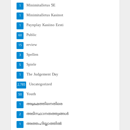
Minimitalletus 5E
1
Minimitalletus Kasinot
1
Paynplay Kasiino Eesti
1
Public
60
review
15
Spellen
3
Spiele
5
The Judgement Day
1
Uncategorized
2,785
Youth
50
അക്രമത്തിനെതിരെ
1
അടിസ്ഥാനതത്ത്വങ്ങള്‍
2
അത്തഹിയ്യാത്തില്‍
1