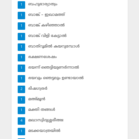
ബഹുഭാര്യാത്വം
1
ബാങ്ക് – ഇഖാമത്ത്
1
ബാങ്ക് കഴിഞ്ഞാല്‍
1
ബാങ്ക് വിളി കേട്ടാല്‍
1
ബാത്‌റൂമില്‍ കയറുമ്പോള്‍
1
ഭക്ഷണശേഷം
1
ഭയന്ന് ഞെട്ടിയുണര്‍ന്നാല്‍
1
ഭയവും ഞെട്ടലും ഉണ്ടായാല്‍
1
ഭിഷഗ്വരര്‍
2
മഅ്മൂന്‍
1
മക്തി തങ്ങള്‍
1
മഖാസ്വിദുശ്ശരീഅഃ
4
മടക്കയാത്രയില്‍
1