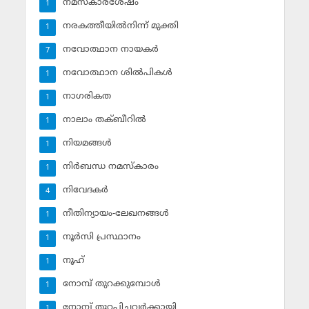
നമസ്‌കാരശേഷം
1
നരകത്തീയില്‍നിന്ന് മുക്തി
1
നവോത്ഥാന നായകര്‍
7
നവോത്ഥാന ശില്‍പികള്‍
1
നാഗരികത
1
നാലാം തക്ബീറില്‍
1
നിയമങ്ങള്‍
1
നിര്‍ബന്ധ നമസ്‌കാരം
1
നിവേദകര്‍
4
നീതിന്യായം-ലേഖനങ്ങള്‍
1
നൂര്‍സി പ്രസ്ഥാനം
1
നൂഹ്‌
1
നോമ്പ് തുറക്കുമ്പോള്‍
1
നോമ്പ് തുറപ്പിച്ചവര്‍ക്കായി
1