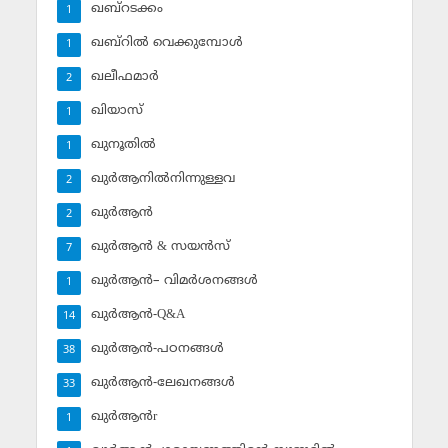
ഖബ്‌റടക്കം
1
ഖബ്‌റില്‍ വെക്കുമ്പോള്‍
1
ഖലീഫമാര്‍
2
ഖിയാസ്
1
ഖുനൂതില്‍
1
ഖുര്‍ആനില്‍നിന്നുള്ളവ
2
ഖുര്‍ആന്‍
2
ഖുര്‍ആന്‍ & സയന്‍സ്‌
7
ഖുര്‍ആന്‍– വിമര്‍ശനങ്ങള്‍
1
ഖുര്‍ആന്‍-Q&A
14
ഖുര്‍ആന്‍-പഠനങ്ങള്‍
38
ഖുര്‍ആന്‍-ലേഖനങ്ങള്‍
33
ഖുര്‍ആന്‍r
1