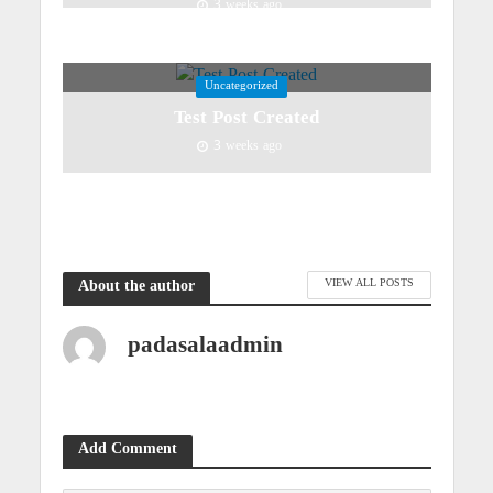
3 weeks ago
Uncategorized
Test Post Created
3 weeks ago
VIEW ALL POSTS
About the author
padasalaadmin
Add Comment