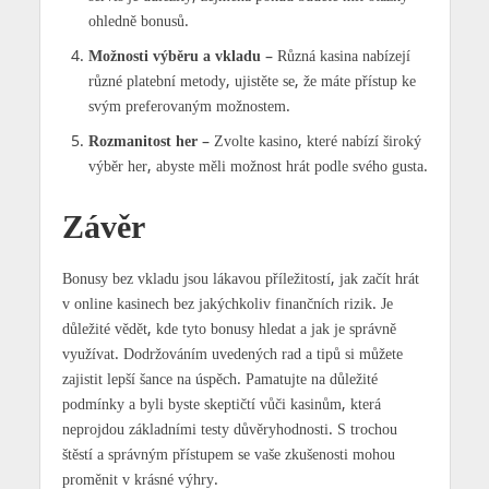
ohledně bonusů.
Možnosti výběru a vkladu
– Různá kasina nabízejí
různé platební metody, ujistěte se, že máte přístup ke
svým preferovaným možnostem.
Rozmanitost her
– Zvolte kasino, které nabízí široký
výběr her, abyste měli možnost hrát podle svého gusta.
Závěr
Bonusy bez vkladu jsou lákavou příležitostí, jak začít hrát
v online kasinech bez jakýchkoliv finančních rizik. Je
důležité vědět, kde tyto bonusy hledat a jak je správně
využívat. Dodržováním uvedených rad a tipů si můžete
zajistit lepší šance na úspěch. Pamatujte na důležité
podmínky a byli byste skeptičtí vůči kasinům, která
neprojdou základními testy důvěryhodnosti. S trochou
štěstí a správným přístupem se vaše zkušenosti mohou
proměnit v krásné výhry.