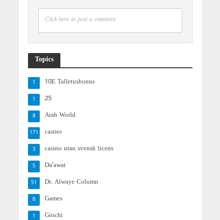
Click here to post a comment
Topics
10E Talletusbonus
1
25
1
Arab World
8
casino
171
casino utan svensk licens
3
Da'awat
5
Dr. Alwaye Column
51
Games
8
Giochi
1