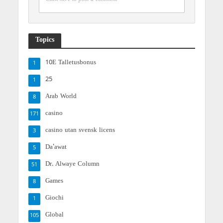
Topics
10E Talletusbonus
1
25
1
Arab World
8
casino
171
casino utan svensk licens
3
Da'awat
5
Dr. Alwaye Column
51
Games
8
Giochi
1
Global
105