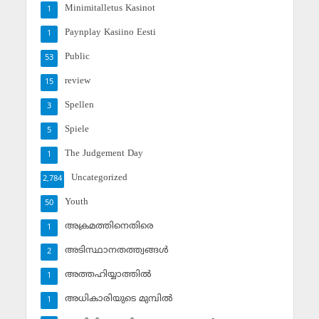
Minimitalletus Kasinot
1
Paynplay Kasiino Eesti
1
Public
53
review
15
Spellen
3
Spiele
5
The Judgement Day
1
Uncategorized
2,784
Youth
50
അക്രമത്തിനെതിരെ
1
അടിസ്ഥാനതത്ത്വങ്ങള്‍
2
അത്തഹിയ്യാത്തില്‍
1
അധികാരിയുടെ മുമ്പില്‍
1