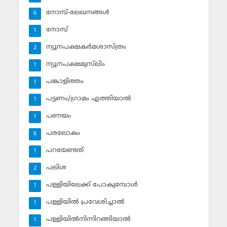
നോമ്പ്-ലേഖനങ്ങള്‍
6
നോമ്പ്‌
1
ന്യൂനപക്ഷകര്‍മശാസ്ത്രം
2
ന്യൂനപക്ഷമുസ്‌ലിം
1
പങ്കാളിത്തം
1
പട്ടണം/ഗ്രാമം എത്തിയാല്‍
1
പണയം
1
പരലോകം
6
പറയേണ്ടത്
1
പലിശ
2
പള്ളിയിലേക്ക് പോകുമ്പോള്‍
1
പള്ളിയില്‍ പ്രവേശിച്ചാല്‍
1
പള്ളിയില്‍നിന്നിറങ്ങിയാല്‍
1