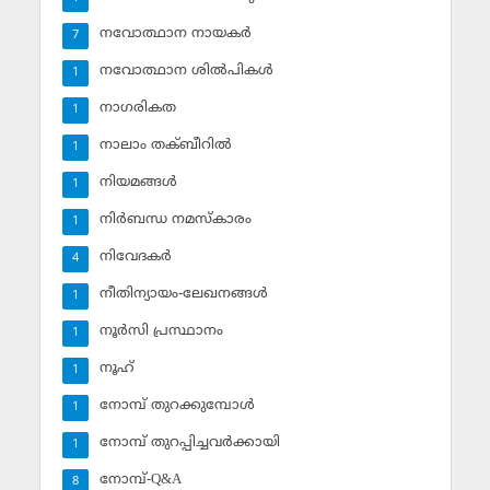
നവോത്ഥാന നായകര്‍
7
നവോത്ഥാന ശില്‍പികള്‍
1
നാഗരികത
1
നാലാം തക്ബീറില്‍
1
നിയമങ്ങള്‍
1
നിര്‍ബന്ധ നമസ്‌കാരം
1
നിവേദകര്‍
4
നീതിന്യായം-ലേഖനങ്ങള്‍
1
നൂര്‍സി പ്രസ്ഥാനം
1
നൂഹ്‌
1
നോമ്പ് തുറക്കുമ്പോള്‍
1
നോമ്പ് തുറപ്പിച്ചവര്‍ക്കായി
1
നോമ്പ്-Q&A
8