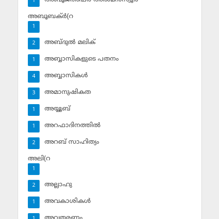
1
അബൂബക്ര്‍(റ
1
അബ്ദുല്‍ മലിക്‌
2
അബ്ബാസികളുടെ പതനം
1
അബ്ബാസികള്‍
4
അമാനുഷികത
3
അയ്യൂബ്‌
1
അറഫാദിനത്തില്‍
1
അറബ് സാഹിത്യം
2
അലി(റ
1
അല്ലാഹു
2
അവകാശികള്‍
1
അവതരണം
1