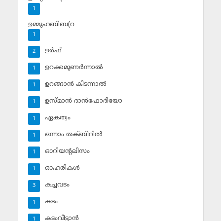
1
ഉമ്മുഹബീബ(റ
1
ഉര്‍ഫ്
2
ഉറക്കമുണര്‍ന്നാല്‍
1
ഉറങ്ങാന്‍ കിടന്നാല്‍
1
ഉസ്മാന്‍ ദാന്‍ഫോദിയോ
1
ഏകത്വം
1
ഒന്നാം തക്ബീറില്‍
1
ഓറിയന്റലിസം
1
ഓഹരികള്‍
1
കച്ചവടം
3
കടം
1
കടംവീട്ടാന്‍
1