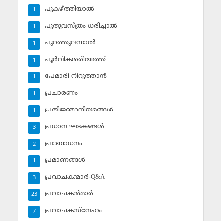
പുകഴ്ത്തിയാല്‍
1
പുതുവസ്ത്രം ധരിച്ചാല്‍
1
പുറത്തുവന്നാല്‍
1
പൂര്‍വികശരീഅത്ത്
1
പേമാരി നിറുത്താന്‍
1
പ്രചാരണം
1
പ്രതിജ്ഞാനിയമങ്ങള്‍
1
പ്രധാന ഘടകങ്ങള്‍
3
പ്രബോധനം
2
പ്രമാണങ്ങള്‍
1
പ്രവാചകന്മാര്‍-Q&A
3
പ്രവാചകന്‍മാര്‍
23
പ്രവാചകസ്‌നേഹം
7