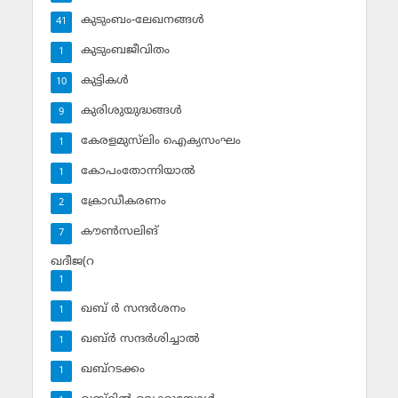
കുടുംബം-ലേഖനങ്ങള്‍
41
കുടുംബജീവിതം
1
കുട്ടികള്‍
10
കുരിശുയുദ്ധങ്ങള്‍
9
കേരളമുസ്‌ലിം ഐക്യസംഘം
1
കോപംതോന്നിയാല്‍
1
ക്രോഡീകരണം
2
കൗണ്‍സലിങ്‌
7
ഖദീജ(റ
1
ഖബ് ര്‍ സന്ദര്‍ശനം
1
ഖബ്ര്‍ സന്ദര്‍ശിച്ചാല്‍
1
ഖബ്‌റടക്കം
1