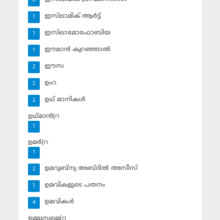
8
ഇസ്‌ലാമിക് ആര്‍ട്ട്
1
ഇസ്‌ലാമോഫോബിയ
1
ഈമാന്‍ കുറഞ്ഞാല്‍
1
ഈസ
2
ഉംറ
2
ഉഥ് മാനികള്‍
2
ഉഥ്മാന്‍(റ
1
ഉമര്‍(റ
1
ഉമറുബ്‌നു അബ്ദില്‍ അസീസ്‌
2
ഉമവികളുടെ പതനം
1
ഉമവികള്‍
4
ഉമ്മുസലമ(റ