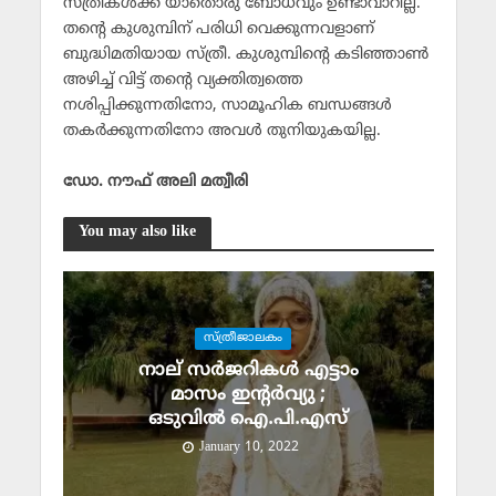
സ്ത്രീകള്‍ക്ക് യാതൊരു ബോധവും ഉണ്ടാവാറില്ല.
തന്റെ കുശുമ്പിന് പരിധി വെക്കുന്നവളാണ്
ബുദ്ധിമതിയായ സ്ത്രീ. കുശുമ്പിന്റെ കടിഞ്ഞാണ്‍
അഴിച്ച് വിട്ട് തന്റെ വ്യക്തിത്വത്തെ
നശിപ്പിക്കുന്നതിനോ, സാമൂഹിക ബന്ധങ്ങള്‍
തകര്‍ക്കുന്നതിനോ അവള്‍ തുനിയുകയില്ല.
ഡോ. നൗഫ് അലി മത്വീരി
You may also like
സ്ത്രീജാലകം
നാല് സർജറികൾ എട്ടാം
മാസം ഇന്റർവ്യു ;
ഒടുവിൽ ഐ.പി.എസ്
January 10, 2022