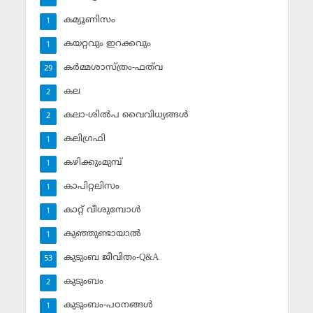
കമ്യൂണിസം
1
കയറ്റവും ഇറക്കവും
1
കര്‍മ്മശാസ്ത്രം-ഫത്‌വ
29
കല
2
കലാ-ശില്‍പ വൈവിധ്യങ്ങള്‍
2
കലിഗ്രഫി
1
കഴിക്കുംമുമ്പ്
1
കാപിറ്റലിസം
1
കാറ്റ് വീശുമ്പോള്‍
1
കുഞ്ഞുണ്ടായാല്‍
1
കുടുംബ ജീവിതം-Q&A
53
കുടുംബം
2
കുടുംബം-പഠനങ്ങള്‍
1