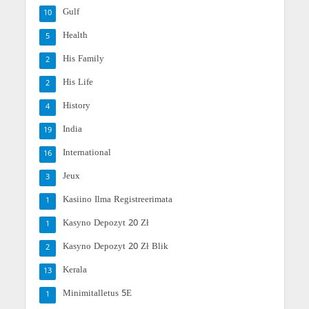
Gulf
10
Health
5
His Family
2
His Life
2
History
4
India
19
International
16
Jeux
3
Kasiino Ilma Registreerimata
1
Kasyno Depozyt 20 Zł
1
Kasyno Depozyt 20 Zł Blik
2
Kerala
13
Minimitalletus 5E
1