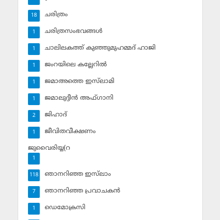
ചരിത്രം
18
ചരിത്രസംഭവങ്ങള്‍
1
ചാലിലകത്ത് കുഞ്ഞുമുഹമ്മദ് ഹാജി
1
ജംറയിലെ കല്ലേറില്‍
1
ജമാഅത്തെ ഇസ്‌ലാമി
1
ജമാലുദ്ദീന്‍ അഫ്ഗാനി
1
ജിഹാദ്‌
2
ജീവിതവീക്ഷണം
1
ജുവൈരിയ്യ(റ
1
ഞാനറിഞ്ഞ ഇസ്‌ലാം
118
ഞാനറിഞ്ഞ പ്രവാചകന്‍
7
ഡെമോക്രസി
1