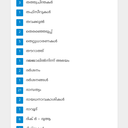
തത്ത്വചിന്തകര്‍
3
തഫ്‌സീറുകള്‍
1
തവക്കുല്‍
1
തെരഞ്ഞെടുപ്പ്
2
തെറ്റുധാരണകള്‍
5
തൗറാത്ത്
1
ദജ്ജാലില്‍നിന്ന് അഭയം
1
ദര്‍ശനം
2
ദര്‍ശനങ്ങള്‍
1
ദാമ്പത്യം
21
ദായധനാവകാശികള്‍
2
ദാവൂദ്‌
1
ദിക് ര്‍ – ദുആ
6