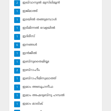
ഇഖ്‌വാനുല്‍ മുസ്‌ലിമൂന്‍
2
ഇജ്മാഅ്
1
ഇടയില്‍ തങ്ങുമ്പോള്‍
1
ഇടിമിന്നല്‍ വേളയില്‍
1
ഇദ്‌രീസ്‌
1
ഇനങ്ങള്‍
6
ഇന്‍ജീല്‍
1
ഇബ്‌നുതൈമിയ്യഃ
1
ഇബ്‌റാഹീം
2
ഇബ്‌റാഹീമിസ്വലാത്ത്
1
ഇമാം അബൂഹനീഫ
1
ഇമാം അഹ്മദുബ്‌നു ഹമ്പല്‍
1
ഇമാം മാലിക്
1