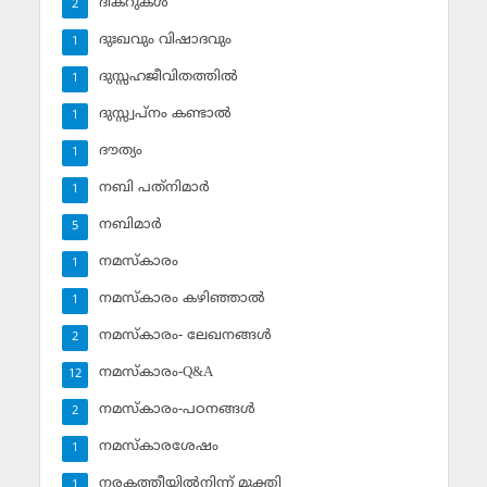
ദിക്‌റുകള്‍
2
ദുഃഖവും വിഷാദവും
1
ദുസ്സഹജീവിതത്തില്‍
1
ദുസ്സ്വപ്‌നം കണ്ടാല്‍
1
ദൗത്യം
1
നബി പത്‌നിമാര്‍
1
നബിമാര്‍
5
നമസ്‌കാരം
1
നമസ്‌കാരം കഴിഞ്ഞാല്‍
1
നമസ്‌കാരം- ലേഖനങ്ങള്‍
2
നമസ്‌കാരം-Q&A
12
നമസ്‌കാരം-പഠനങ്ങള്‍
2
നമസ്‌കാരശേഷം
1
നരകത്തീയില്‍നിന്ന് മുക്തി
1