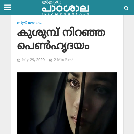
സ്ത്രീജാലകം
കുശുമ്പ് നിറഞ്ഞ
പെണ്‍ഹൃദയം
July 29, 2020
2 Min Read