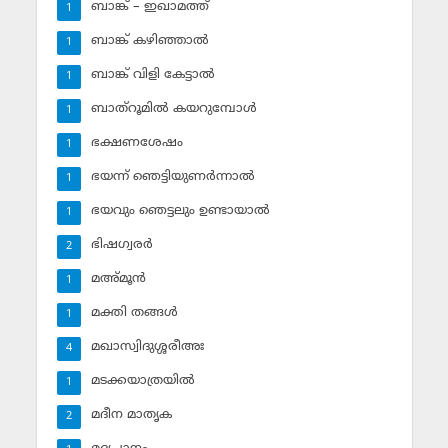
ബാങ്ക് – ഇഖാമത്ത്
1
ബാങ്ക് കഴിഞ്ഞാല്‍
1
ബാങ്ക് വിളി കേട്ടാല്‍
1
ബാത്‌റൂമില്‍ കയറുമ്പോള്‍
1
ഭക്ഷണശേഷം
1
ഭയന്ന് ഞെട്ടിയുണര്‍ന്നാല്‍
1
ഭയവും ഞെട്ടലും ഉണ്ടായാല്‍
1
ഭിഷഗ്വരര്‍
2
മഅ്മൂന്‍
1
മക്തി തങ്ങള്‍
1
മഖാസ്വിദുശ്ശരീഅഃ
4
മടക്കയാത്രയില്‍
1
മദീന മാതൃക
2