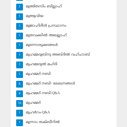
മുഅ്തസിം ബില്ലാഹ്
1
മുആവിയ
1
മുജാഹിദീന്‍ പ്രസ്ഥാനം
1
മുതവക്കില്‍ അലല്ലാഹ്
1
മുന്നൊരുക്കങ്ങള്‍
1
മുഹമ്മദുബ്‌നു അബ്ദില്‍ വഹ്ഹാബ്
1
മുഹമ്മദുല്‍ മഹ്ദി
1
മുഹമ്മദ് നബി
1
മുഹമ്മദ് നബി- ലേഖനങ്ങള്‍
6
മുഹമ്മദ് നബി-Q&A
4
മുഹമ്മദ്‌
16
മുഹര്‍റം-Q&A
1
മൂന്നാം തക്ബീറില്‍
1