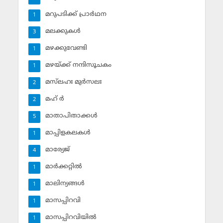
മറുപടിക്ക് പ്രാര്‍ഥന
1
മലക്കുകള്‍
3
മഴക്കുവേണ്ടി
1
മഴയ്ക്ക് നന്ദിസൂചകം
1
മസ്‌ലഹഃ മുര്‍സലഃ
2
മഹ് ര്‍
2
മാതാപിതാക്കള്‍
5
മാപ്പിളകലകള്‍
1
മാര്യേജ്
4
മാര്‍ക്കറ്റില്‍
1
മാലിന്യങ്ങള്‍
1
മാസപ്പിറവി
1
മാസപ്പിറവിയില്‍
1