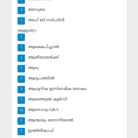
അസ്വബ
1
അഹ് മദ് സര്‍ഹിന്ദി
1
ആഇശ(റ
1
ആക്ഷേപിച്ചാല്‍
1
ആതിഥേയര്‍ക്ക്
1
ആദം
1
ആദ്യപത്തില്‍
1
ആധുനിക ഇസ്‌ലാമിക ലോകം
7
ആയത്തുല്‍ കുര്‍സി
1
ആരോഗ്യം-Q&A
12
ആശ്ചര്യം തോന്നിയാല്‍
1
ഇഅ്തികാഫ്‌
1