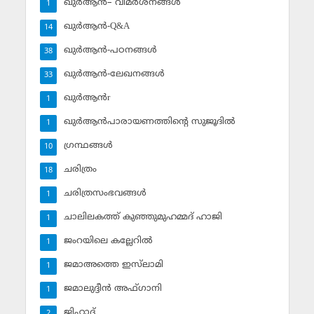
ഖുര്‍ആന്‍– വിമര്‍ശനങ്ങള്‍
1
ഖുര്‍ആന്‍-Q&A
14
ഖുര്‍ആന്‍-പഠനങ്ങള്‍
38
ഖുര്‍ആന്‍-ലേഖനങ്ങള്‍
33
ഖുര്‍ആന്‍r
1
ഖുര്‍ആന്‍പാരായണത്തിന്റെ സുജൂദില്‍
1
ഗ്രന്ഥങ്ങള്‍
10
ചരിത്രം
18
ചരിത്രസംഭവങ്ങള്‍
1
ചാലിലകത്ത് കുഞ്ഞുമുഹമ്മദ് ഹാജി
1
ജംറയിലെ കല്ലേറില്‍
1
ജമാഅത്തെ ഇസ്‌ലാമി
1
ജമാലുദ്ദീന്‍ അഫ്ഗാനി
1
ജിഹാദ്‌
2