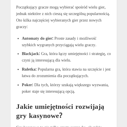
Początkujący gracze mogą wybierać spośród wielu gier,
jednak niektóre z nich cieszą się szczególną popularnością.
Oto kilka najczęściej wybieranych gier przez nowych
graczy:
Automaty do gier:
Proste zasady i możliwość
szybkich wygranych przyciągają wielu graczy.
Blackjack:
Gra, która łączy umiejętności i strategię, co
czyni ją interesującą dla wielu.
Ruletka:
Popularna gra, która stawia na szczęście i jest
łatwa do zrozumienia dla początkujących.
Poker:
Dla tych, którzy szukają większego wyzwania,
poker staje się interesującą opcją.
Jakie umiejętności rozwijają
gry kasynowe?