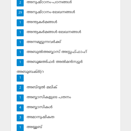
അനുഷ്ഠാനം-പഠനങ്ങള്‍
2
അനുഷ്ഠാനം-ലേഖനങ്ങള്‍
29
അന്ത്യകര്‍മങ്ങള്‍
1
അന്ത്യകര്‍മങ്ങള്‍-ലേഖനങ്ങള്‍
1
അന്നമൂട്ടുന്നവര്‍ക്ക്
1
അബുല്‍അബ്ബാസ് അസ്സഫ്ഫാഹ്‌
1
അബൂജഅ്ഫര്‍ അല്‍മന്‍സ്വൂര്‍
1
അബൂബക്ര്‍(റ
1
അബ്ദുല്‍ മലിക്‌
2
അബ്ബാസികളുടെ പതനം
1
അബ്ബാസികള്‍
4
അമാനുഷികത
3
അയ്യൂബ്‌
1