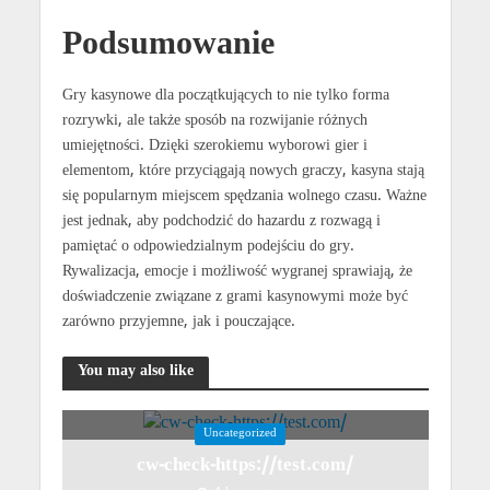
Podsumowanie
Gry kasynowe dla początkujących to nie tylko forma
rozrywki, ale także sposób na rozwijanie różnych
umiejętności. Dzięki szerokiemu wyborowi gier i
elementom, które przyciągają nowych graczy, kasyna stają
się popularnym miejscem spędzania wolnego czasu. Ważne
jest jednak, aby podchodzić do hazardu z rozwagą i
pamiętać o odpowiedzialnym podejściu do gry.
Rywalizacja, emocje i możliwość wygranej sprawiają, że
doświadczenie związane z grami kasynowymi może być
zarówno przyjemne, jak i pouczające.
You may also like
Uncategorized
cw-check-https://test.com/