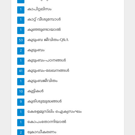
കാപിറ്റലിസം
1
കാറ്റ് വീശുമ്പോള്‍
1
കുഞ്ഞുണ്ടായാല്‍
1
കുടുംബ ജീവിതം-Q&A
53
കുടുംബം
2
കുടുംബം-പഠനങ്ങള്‍
1
കുടുംബം-ലേഖനങ്ങള്‍
41
കുടുംബജീവിതം
1
കുട്ടികള്‍
10
കുരിശുയുദ്ധങ്ങള്‍
9
കേരളമുസ്‌ലിം ഐക്യസംഘം
1
കോപംതോന്നിയാല്‍
1
ക്രോഡീകരണം
2