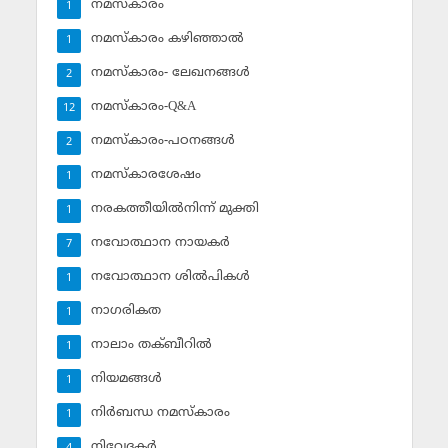
നമസ്‌കാരം
1
നമസ്‌കാരം കഴിഞ്ഞാല്‍
1
നമസ്‌കാരം- ലേഖനങ്ങള്‍
2
നമസ്‌കാരം-Q&A
12
നമസ്‌കാരം-പഠനങ്ങള്‍
2
നമസ്‌കാരശേഷം
1
നരകത്തീയില്‍നിന്ന് മുക്തി
1
നവോത്ഥാന നായകര്‍
7
നവോത്ഥാന ശില്‍പികള്‍
1
നാഗരികത
1
നാലാം തക്ബീറില്‍
1
നിയമങ്ങള്‍
1
നിര്‍ബന്ധ നമസ്‌കാരം
1
നിവേദകര്‍