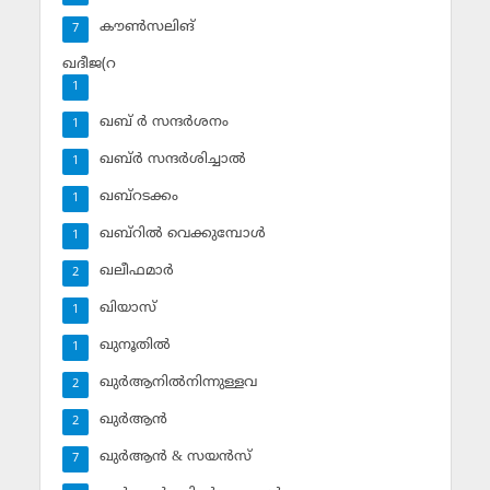
കൗണ്‍സലിങ്‌
7
ഖദീജ(റ
1
ഖബ് ര്‍ സന്ദര്‍ശനം
1
ഖബ്ര്‍ സന്ദര്‍ശിച്ചാല്‍
1
ഖബ്‌റടക്കം
1
ഖബ്‌റില്‍ വെക്കുമ്പോള്‍
1
ഖലീഫമാര്‍
2
ഖിയാസ്
1
ഖുനൂതില്‍
1
ഖുര്‍ആനില്‍നിന്നുള്ളവ
2
ഖുര്‍ആന്‍
2
ഖുര്‍ആന്‍ & സയന്‍സ്‌
7