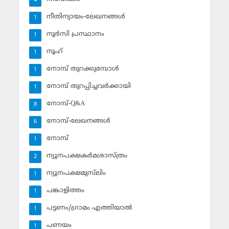
4
നീതിന്യായം-ലേഖനങ്ങള്‍
1
നൂര്‍സി പ്രസ്ഥാനം
1
നൂഹ്‌
1
നോമ്പ് തുറക്കുമ്പോള്‍
1
നോമ്പ് തുറപ്പിച്ചവര്‍ക്കായി
1
നോമ്പ്-Q&A
8
നോമ്പ്-ലേഖനങ്ങള്‍
6
നോമ്പ്‌
1
ന്യൂനപക്ഷകര്‍മശാസ്ത്രം
2
ന്യൂനപക്ഷമുസ്‌ലിം
1
പങ്കാളിത്തം
1
പട്ടണം/ഗ്രാമം എത്തിയാല്‍
1
പണയം
1