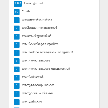
Uncategorized
2,785
Youth
50
അക്രമത്തിനെതിരെ
1
അടിസ്ഥാനതത്ത്വങ്ങള്‍
2
അത്തഹിയ്യാത്തില്‍
1
അധികാരിയുടെ മുമ്പില്‍
1
അധിനിവേശവിരുദ്ധപോരാട്ടങ്ങള്‍
1
അനന്തരാവകാശം
5
അനന്തരാവകാശം-ലേഖനങ്ങള്‍
2
അനിഷ്ടങ്ങള്‍
1
അനുമോദനപ്രാര്‍ഥന
1
അനുവാദം – വിലക്ക്‌
1
അനുഷ്ഠാനം
1