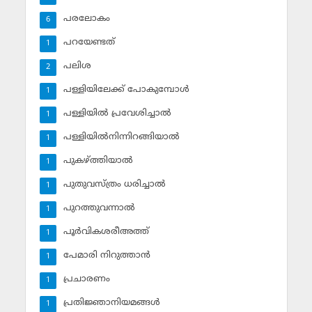
പരലോകം
6
പറയേണ്ടത്
1
പലിശ
2
പള്ളിയിലേക്ക് പോകുമ്പോള്‍
1
പള്ളിയില്‍ പ്രവേശിച്ചാല്‍
1
പള്ളിയില്‍നിന്നിറങ്ങിയാല്‍
1
പുകഴ്ത്തിയാല്‍
1
പുതുവസ്ത്രം ധരിച്ചാല്‍
1
പുറത്തുവന്നാല്‍
1
പൂര്‍വികശരീഅത്ത്
1
പേമാരി നിറുത്താന്‍
1
പ്രചാരണം
1
പ്രതിജ്ഞാനിയമങ്ങള്‍
1