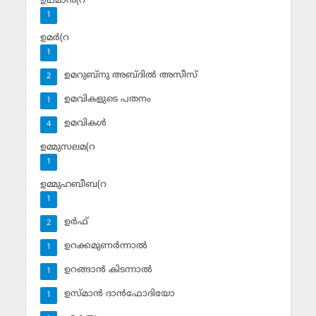
ഉഥ്മാന്‍(റ
1
ഉമര്‍(റ
1
ഉമറുബ്‌നു അബ്ദില്‍ അസീസ്‌
2
ഉമവികളുടെ പതനം
1
ഉമവികള്‍
4
ഉമ്മുസലമ(റ
1
ഉമ്മുഹബീബ(റ
1
ഉര്‍ഫ്
2
ഉറക്കമുണര്‍ന്നാല്‍
1
ഉറങ്ങാന്‍ കിടന്നാല്‍
1
ഉസ്മാന്‍ ദാന്‍ഫോദിയോ
1