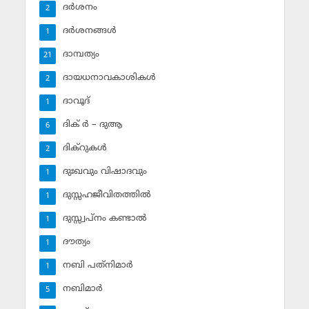
ദര്‍ശനം
2
ദര്‍ശനങ്ങള്‍
1
ദാമ്പത്യം
21
ദായധനാവകാശികള്‍
2
ദാവൂദ്‌
1
ദിക് ര്‍ – ദുആ
6
ദിക്‌റുകള്‍
2
ദുഃഖവും വിഷാദവും
1
ദുസ്സഹജീവിതത്തില്‍
1
ദുസ്സ്വപ്‌നം കണ്ടാല്‍
1
ദൗത്യം
1
നബി പത്‌നിമാര്‍
1
നബിമാര്‍
5