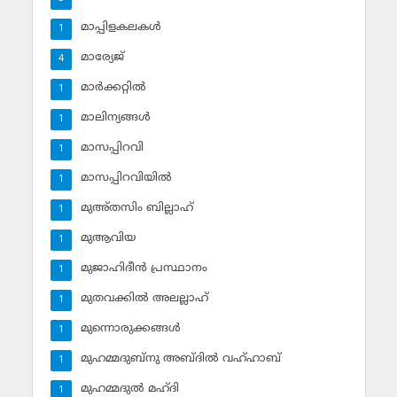
മാപ്പിളകലകള്‍
1
മാര്യേജ്
4
മാര്‍ക്കറ്റില്‍
1
മാലിന്യങ്ങള്‍
1
മാസപ്പിറവി
1
മാസപ്പിറവിയില്‍
1
മുഅ്തസിം ബില്ലാഹ്
1
മുആവിയ
1
മുജാഹിദീന്‍ പ്രസ്ഥാനം
1
മുതവക്കില്‍ അലല്ലാഹ്
1
മുന്നൊരുക്കങ്ങള്‍
1
മുഹമ്മദുബ്‌നു അബ്ദില്‍ വഹ്ഹാബ്
1
മുഹമ്മദുല്‍ മഹ്ദി
1