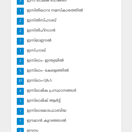
ഇസ് ലാമിക ബാങ്കിങ്‌
3
ഇസ്തിഖാറഃ നമസ്‌കാരത്തില്‍
1
ഇസ്തിസ്ഹാബ്
2
ഇസ്തിഹ്‌സാന്‍
2
ഇസ്മാഈല്‍
1
ഇസ്ഹാഖ്‌
1
ഇസ്‌ലാം- ഇന്ത്യയില്‍
2
ഇസ്‌ലാം- കേരളത്തില്‍
5
ഇസ്‌ലാം-Q&A
37
ഇസ്‌ലാമിക പ്രസ്ഥാനങ്ങള്‍
8
ഇസ്‌ലാമിക് ആര്‍ട്ട്
1
ഇസ്‌ലാമോഫോബിയ
1
ഈമാന്‍ കുറഞ്ഞാല്‍
1
ഈസ
2