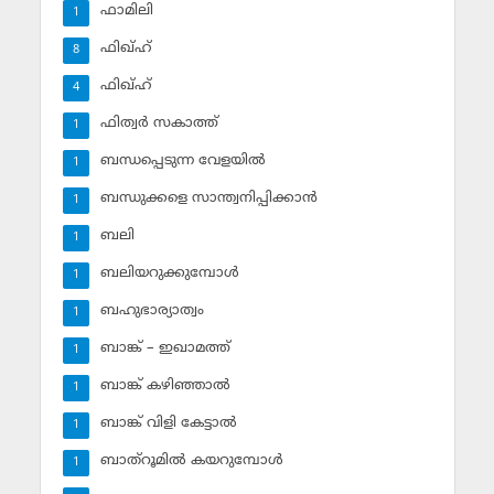
ഫാമിലി
1
ഫിഖ്ഹ്
8
ഫിഖ്ഹ്‌
4
ഫിത്വര്‍ സകാത്ത്‌
1
ബന്ധപ്പെടുന്ന വേളയില്‍
1
ബന്ധുക്കളെ സാന്ത്വനിപ്പിക്കാന്‍
1
ബലി
1
ബലിയറുക്കുമ്പോള്‍
1
ബഹുഭാര്യാത്വം
1
ബാങ്ക് – ഇഖാമത്ത്
1
ബാങ്ക് കഴിഞ്ഞാല്‍
1
ബാങ്ക് വിളി കേട്ടാല്‍
1
ബാത്‌റൂമില്‍ കയറുമ്പോള്‍
1