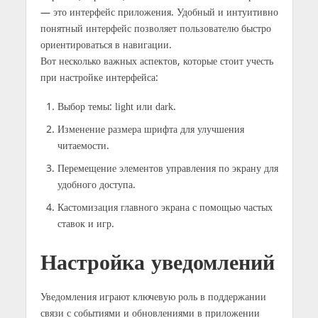
— это интерфейс приложения. Удобный и интуитивно
понятный интерфейс позволяет пользователю быстро
ориентироваться в навигации.
Вот несколько важных аспектов, которые стоит учесть
при настройке интерфейса:
Выбор темы: light или dark.
Изменение размера шрифта для улучшения
читаемости.
Перемещение элементов управления по экрану для
удобного доступа.
Кастомизация главного экрана с помощью частых
ставок и игр.
Настройка уведомлений
Уведомления играют ключевую роль в поддержании
связи с событиями и обновлениями в приложении