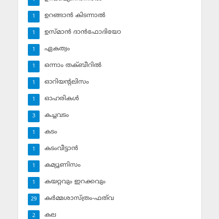
ഉറങ്ങാന്‍ കിടന്നാല്‍
1
ഉസ്മാന്‍ ദാന്‍ഫോദിയോ
1
ഏകത്വം
1
ഒന്നാം തക്ബീറില്‍
1
ഓറിയന്റലിസം
1
ഓഹരികള്‍
1
കച്ചവടം
3
കടം
1
കടംവീട്ടാന്‍
1
കമ്യൂണിസം
1
കയറ്റവും ഇറക്കവും
1
കര്‍മ്മശാസ്ത്രം-ഫത്‌വ
29
കല
2