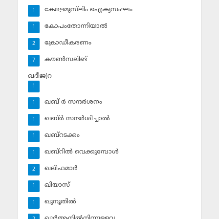
കേരളമുസ്‌ലിം ഐക്യസംഘം
1
കോപംതോന്നിയാല്‍
1
ക്രോഡീകരണം
2
കൗണ്‍സലിങ്‌
7
ഖദീജ(റ
1
ഖബ് ര്‍ സന്ദര്‍ശനം
1
ഖബ്ര്‍ സന്ദര്‍ശിച്ചാല്‍
1
ഖബ്‌റടക്കം
1
ഖബ്‌റില്‍ വെക്കുമ്പോള്‍
1
ഖലീഫമാര്‍
2
ഖിയാസ്
1
ഖുനൂതില്‍
1
ഖുര്‍ആനില്‍നിന്നുള്ളവ