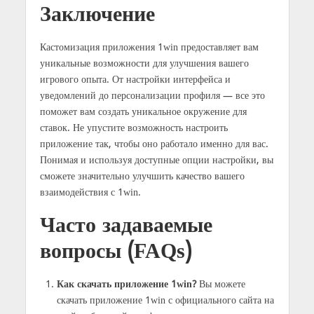
Заключение
Кастомизация приложения 1win предоставляет вам
уникальные возможности для улучшения вашего
игрового опыта. От настройки интерфейса и
уведомлений до персонализации профиля — все это
поможет вам создать уникальное окружение для
ставок. Не упустите возможность настроить
приложение так, чтобы оно работало именно для вас.
Понимая и используя доступные опции настройки, вы
сможете значительно улучшить качество вашего
взаимодействия с 1win.
Часто задаваемые
вопросы (FAQs)
Как скачать приложение 1win?
Вы можете
скачать приложение 1win с официального сайта на