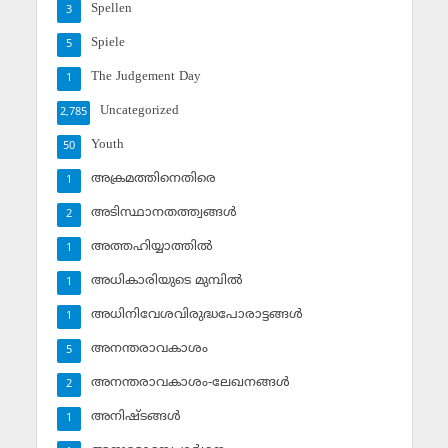
Spellen
3
Spiele
5
The Judgement Day
1
Uncategorized
2,785
Youth
50
അക്രമത്തിനെതിരെ
1
അടിസ്ഥാനതത്ത്വങ്ങള്‍
2
അത്തഹിയ്യാത്തില്‍
1
അധികാരിയുടെ മുമ്പില്‍
1
അധിനിവേശവിരുദ്ധപോരാട്ടങ്ങള്‍
1
അനന്തരാവകാശം
5
അനന്തരാവകാശം-ലേഖനങ്ങള്‍
2
അനിഷ്ടങ്ങള്‍
1