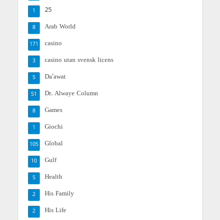
25
1
Arab World
8
casino
171
casino utan svensk licens
3
Da'awat
5
Dr. Alwaye Column
51
Games
8
Giochi
1
Global
105
Gulf
10
Health
5
His Family
2
His Life
2