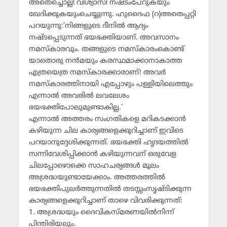
അതെച്ചൊല്ലി വിശ്വാസി നഷ്ടംപേറുകയും
ഖേദിക്കുകയുംചെയ്യുന്നു. ഹുദൈഫ (റ)അതെപ്പറ്റി
പറയുന്നു:’നിങ്ങളുടെ ദീനില്‍ ആദ്യം
നഷ്ടപ്പെടുന്നത് ഭയഭക്തിയാണ്. അവസാനം
നമസ്‌കാരവും. തങ്ങളുടെ നമസ്‌കാരംകൊണ്ട്
യാതൊരു നന്‍മയും കരസ്ഥമാക്കാനാകാത്ത
എത്രയെത്ര നമസ്‌കാരക്കാരാണ്! അവര്‍
നമസ്‌കാരത്തിനായി എപ്പോഴും പള്ളിയിലെത്തും
എന്നാല്‍ അവരില്‍ ലവലേശം
ഭയഭക്തിപോലുമുണ്ടാകില്ല.’
എന്നാല്‍ അത്തരം സംഗതികളെ മറികടക്കാന്‍
കഴിയുന്ന ചില കാര്യങ്ങളെക്കുറിച്ചാണ് ഇവിടെ
പറയാനുദ്ദേശിക്കുന്നത്. ഭയഭക്തി ഹൃദയത്തില്‍
സന്നിവേശിപ്പിക്കാന്‍ കഴിയുന്നവന് ഒരുവേള
ചിലപ്പോഴൊക്കെ സാഹചര്യങ്ങള്‍ മൂലം
അശ്രദ്ധയുണ്ടായേക്കാം. അത്തരത്തില്‍
ഭയഭക്തിപുലര്‍ത്തുന്നതില്‍ തടസ്സംസൃഷ്ടിക്കുന്ന
കാര്യങ്ങളെക്കുറിച്ചാണ് താഴെ വിവരിക്കുന്നത്:
1. അശ്രദ്ധയും ദൈവികസ്മരണയില്‍നിന്ന്
പിന്തിരിയലും.