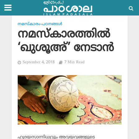
നമസ്‌കാരം-പഠനങ്ങള്‍
നമസ്‌കാരത്തില്‍
‘ഖുശൂഅ്’ നേടാന്‍
September 4, 2018
7 Min Read
ഹൃദയസാന്നിധ്യവും അവയവങ്ങളുടെ