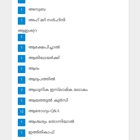
അസ്വബ
1
അഹ് മദ് സര്‍ഹിന്ദി
1
ആഇശ(റ
1
ആക്ഷേപിച്ചാല്‍
1
ആതിഥേയര്‍ക്ക്
1
ആദം
1
ആദ്യപത്തില്‍
1
ആധുനിക ഇസ്‌ലാമിക ലോകം
7
ആയത്തുല്‍ കുര്‍സി
1
ആരോഗ്യം-Q&A
12
ആശ്ചര്യം തോന്നിയാല്‍
1
ഇഅ്തികാഫ്‌
1