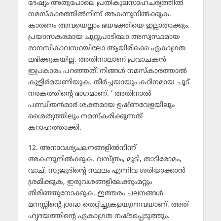
ദേഷ്യം അതുപോലെ പ്രതികൂലസാഹചര്യത്തില്‍
നമസ്‌കാരത്തില്‍നിന്ന് അകന്നുനില്‍ക്കുക.
കാരണം അവയെല്ലാം ഭയഭക്തിയെ ഇല്ലാതാക്കും.
പ്രയാസകരമായ ചുറ്റുപാടിലോ അസ്വസ്ഥമായ
മാനസികാവസ്ഥയിലോ ആയിരിക്കെ ഏകാഗ്രത
ലഭിക്കുകയില്ല. അതിനാലാണ് പ്രവാചകന്‍
ഇപ്രകാരം പറഞ്ഞത്:’നിങ്ങള്‍ നമസ്‌കാരത്താല്‍
കുളിര്‍മയണിയുക. തീര്‍ച്ചയായും കഠിനമായ ചൂട്
നരകത്തിന്റെ ഭാഗമാണ്. ‘ അതിനാല്‍
പണ്ഡിതന്‍മാര്‍ ശക്തമായ ഉഷ്ണവേളയിലും
ശൈത്യത്തിലും നമസ്‌കരിക്കുന്നത്
കറാഹത്താക്കി.
12. അനാവശ്യചലനങ്ങളില്‍നിന്ന്
അകന്നുനില്‍ക്കുക. വസ്ത്രം, മുടി, താടിരോമം,
വാച്, സുജൂദിന്റെ സ്ഥലം എന്നിവ ശരിയാക്കാന്‍
ശ്രമിക്കുക, ഇരുവശങ്ങളിലേക്കുംമറ്റും
തിരിഞ്ഞുനോക്കുക. ഇത്തരം ചലനങ്ങള്‍
മനസ്സിന്റെ ശ്രദ്ധ തെറ്റിച്ചുകളയുന്നവയാണ്. അത്
ഹൃദയത്തിന്റെ ഏകാഗ്രത നഷ്ടപ്പെടുത്തും.