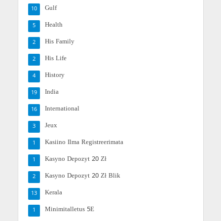
Gulf
10
Health
5
His Family
2
His Life
2
History
4
India
19
International
16
Jeux
3
Kasiino Ilma Registreerimata
1
Kasyno Depozyt 20 Zł
1
Kasyno Depozyt 20 Zł Blik
2
Kerala
13
Minimitalletus 5E
1