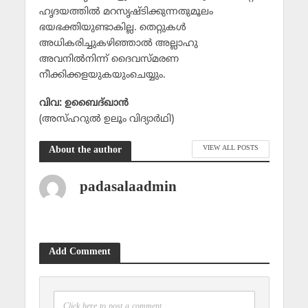
ഹൃദയത്തില്‍ മറസൃഷ്ടിക്കുന്നതുമൂലം
ഭയഭക്തിയുണ്ടാകില്ല. തെറ്റുകള്‍
അധികരിച്ചുകഴിഞ്ഞാല്‍ അല്ലാഹു
അവനില്‍നിന്ന് ദൈവസ്മരണ
നീക്കിക്കളയുകയുംചെയ്യും.
വിവ: ഉബൈദ്ഖാന്‍
(അസ്ഹറുല്‍ ഉലൂം വിദ്യാര്‍ഥി)
VIEW ALL POSTS
About the author
padasalaadmin
Add Comment
Click here to post a comment