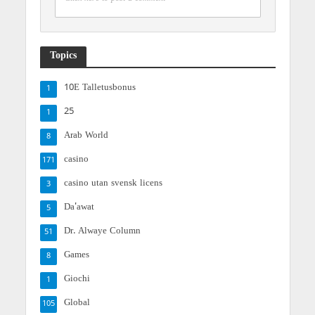
Topics
10E Talletusbonus
1
25
1
Arab World
8
casino
171
casino utan svensk licens
3
Da'awat
5
Dr. Alwaye Column
51
Games
8
Giochi
1
Global
105