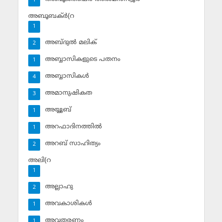
1
അബൂബക്ര്‍(റ
1
അബ്ദുല്‍ മലിക്‌
2
അബ്ബാസികളുടെ പതനം
1
അബ്ബാസികള്‍
4
അമാനുഷികത
3
അയ്യൂബ്‌
1
അറഫാദിനത്തില്‍
1
അറബ് സാഹിത്യം
2
അലി(റ
1
അല്ലാഹു
2
അവകാശികള്‍
1
അവതരണം
1