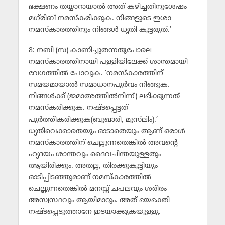
ഭക്ഷണം തയ്യാറായാല്‍ അത് കഴിച്ചതിനുശേഷം
മഗ്‌രിബ് നമസ്‌കരിക്കുക. നിങ്ങളുടെ ഇശാ
നമസ്‌കാരത്തിനും നിങ്ങള്‍ ധൃതി കൂട്ടരുത്.’
8: നബി (സ) കാണിച്ചുതന്നതുപോലെ
നമസ്‌കാരത്തിനായി പള്ളിയിലേക്ക് ശാന്തമായി
വേഗത്തില്‍ പോവുക. ‘നമസ്‌കാരത്തിന്
സമയമായാല്‍ സമാധാനപൂര്‍വം നീങ്ങുക.
നിങ്ങള്‍ക്ക് (ജമാഅത്തില്‍നിന്ന്) ലഭിക്കുന്നത്
നമസ്‌കരിക്കുക. നഷ്ടപ്പെട്ടത്
പൂര്‍ത്തീകരിക്കുക(ബുഖാരി, മുസ്‌ലിം).’
ധൃതിവെക്കാതെയും ഓടാതെയും ആണ് ഒരാള്‍
നമസ്‌കാരത്തിന് ചെല്ലുന്നതെങ്കില്‍ അവന്റെ
ഹൃദയം ശാന്തവും ദൈവചിന്തയുള്ളതും
ആയിരിക്കും. അതല്ല, തിരക്കുകൂട്ടിയും
ഓടിപ്പിടഞ്ഞുമാണ് നമസ്‌കാരത്തില്‍
ചെല്ലുന്നതെങ്കില്‍ മനസ്സ് ചപലവും ശരീരം
അസ്വസ്ഥവും ആയിമാറും. അത് ഭയഭക്തി
നഷ്ടപ്പെടുത്താനേ ഇടയാക്കുകയുള്ളൂ.