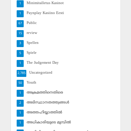
Minimitalletus Kasinot
1
Paynplay Kasiino Eesti
1
Public
67
review
15
Spellen
3
Spiele
5
The Judgement Day
1
Uncategorized
2,785
Youth
50
അക്രമത്തിനെതിരെ
1
അടിസ്ഥാനതത്ത്വങ്ങള്‍
2
അത്തഹിയ്യാത്തില്‍
1
അധികാരിയുടെ മുമ്പില്‍
1