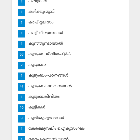
കലിഗ്രഫി
1
കഴിക്കുംമുമ്പ്
1
കാപിറ്റലിസം
1
കാറ്റ് വീശുമ്പോള്‍
1
കുഞ്ഞുണ്ടായാല്‍
1
കുടുംബ ജീവിതം-Q&A
53
കുടുംബം
2
കുടുംബം-പഠനങ്ങള്‍
1
കുടുംബം-ലേഖനങ്ങള്‍
41
കുടുംബജീവിതം
1
കുട്ടികള്‍
10
കുരിശുയുദ്ധങ്ങള്‍
9
കേരളമുസ്‌ലിം ഐക്യസംഘം
1
കോപംതോന്നിയാല്‍
1