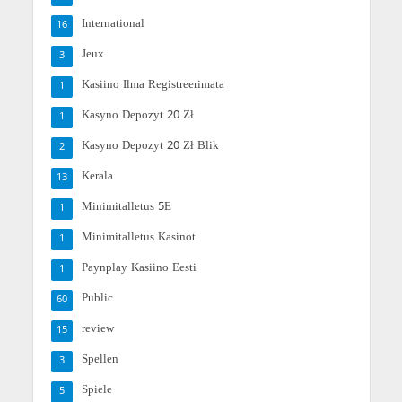
International
16
Jeux
3
Kasiino Ilma Registreerimata
1
Kasyno Depozyt 20 Zł
1
Kasyno Depozyt 20 Zł Blik
2
Kerala
13
Minimitalletus 5E
1
Minimitalletus Kasinot
1
Paynplay Kasiino Eesti
1
Public
60
review
15
Spellen
3
Spiele
5