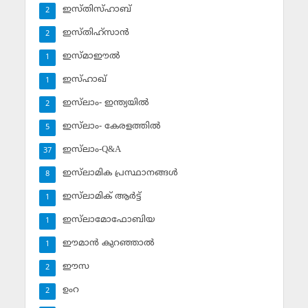
ഇസ്തിസ്ഹാബ്
2
ഇസ്തിഹ്‌സാന്‍
2
ഇസ്മാഈല്‍
1
ഇസ്ഹാഖ്‌
1
ഇസ്‌ലാം- ഇന്ത്യയില്‍
2
ഇസ്‌ലാം- കേരളത്തില്‍
5
ഇസ്‌ലാം-Q&A
37
ഇസ്‌ലാമിക പ്രസ്ഥാനങ്ങള്‍
8
ഇസ്‌ലാമിക് ആര്‍ട്ട്
1
ഇസ്‌ലാമോഫോബിയ
1
ഈമാന്‍ കുറഞ്ഞാല്‍
1
ഈസ
2
ഉംറ
2