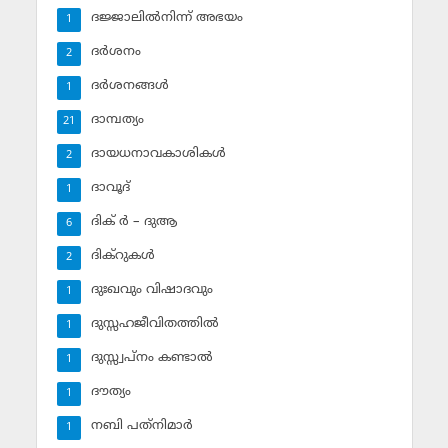
ദജ്ജാലില്‍നിന്ന് അഭയം
1
ദര്‍ശനം
2
ദര്‍ശനങ്ങള്‍
1
ദാമ്പത്യം
21
ദായധനാവകാശികള്‍
2
ദാവൂദ്‌
1
ദിക് ര്‍ – ദുആ
6
ദിക്‌റുകള്‍
2
ദുഃഖവും വിഷാദവും
1
ദുസ്സഹജീവിതത്തില്‍
1
ദുസ്സ്വപ്‌നം കണ്ടാല്‍
1
ദൗത്യം
1
നബി പത്‌നിമാര്‍
1