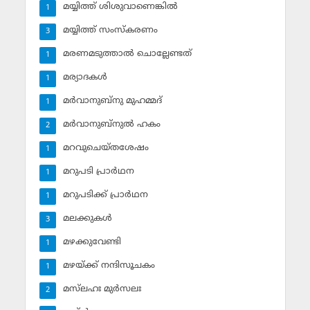
മയ്യിത്ത് ശിശുവാണെങ്കില്‍
1
മയ്യിത്ത് സംസ്‌കരണം
3
മരണമടുത്താല്‍ ചൊല്ലേണ്ടത്
1
മര്യാദകള്‍
1
മര്‍വാനുബ്‌നു മുഹമ്മദ്
1
മര്‍വാനുബ്‌നുല്‍ ഹകം
2
മറവുചെയ്തശേഷം
1
മറുപടി പ്രാര്‍ഥന
1
മറുപടിക്ക് പ്രാര്‍ഥന
1
മലക്കുകള്‍
3
മഴക്കുവേണ്ടി
1
മഴയ്ക്ക് നന്ദിസൂചകം
1
മസ്‌ലഹഃ മുര്‍സലഃ
2