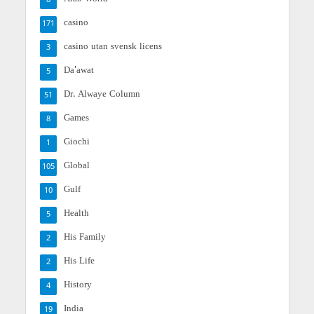
8
casino
171
casino utan svensk licens
3
Da'awat
5
Dr. Alwaye Column
51
Games
8
Giochi
1
Global
105
Gulf
10
Health
5
His Family
2
His Life
2
History
4
India
19