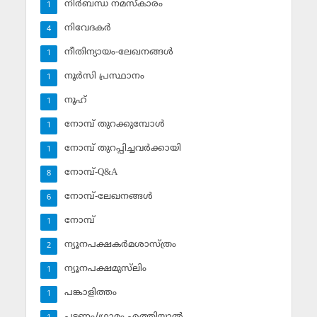
നിര്‍ബന്ധ നമസ്‌കാരം
1
നിവേദകര്‍
4
നീതിന്യായം-ലേഖനങ്ങള്‍
1
നൂര്‍സി പ്രസ്ഥാനം
1
നൂഹ്‌
1
നോമ്പ് തുറക്കുമ്പോള്‍
1
നോമ്പ് തുറപ്പിച്ചവര്‍ക്കായി
1
നോമ്പ്-Q&A
8
നോമ്പ്-ലേഖനങ്ങള്‍
6
നോമ്പ്‌
1
ന്യൂനപക്ഷകര്‍മശാസ്ത്രം
2
ന്യൂനപക്ഷമുസ്‌ലിം
1
പങ്കാളിത്തം
1
പട്ടണം/ഗ്രാമം എത്തിയാല്‍