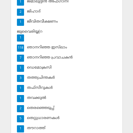
ജമാലുദ്ദീന്‍ അഫ്ഗാനി
1
ജിഹാദ്‌
2
ജീവിതവീക്ഷണം
1
ജുവൈരിയ്യ(റ
1
ഞാനറിഞ്ഞ ഇസ്‌ലാം
118
ഞാനറിഞ്ഞ പ്രവാചകന്‍
7
ഡെമോക്രസി
1
തത്ത്വചിന്തകര്‍
3
തഫ്‌സീറുകള്‍
1
തവക്കുല്‍
1
തെരഞ്ഞെടുപ്പ്
2
തെറ്റുധാരണകള്‍
5
തൗറാത്ത്
1