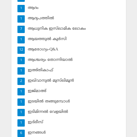
ആദം
1
ആദ്യപത്തില്‍
1
ആധുനിക ഇസ്‌ലാമിക ലോകം
7
ആയത്തുല്‍ കുര്‍സി
1
ആരോഗ്യം-Q&A
12
ആശ്ചര്യം തോന്നിയാല്‍
1
ഇഅ്തികാഫ്‌
1
ഇഖ്‌വാനുല്‍ മുസ്‌ലിമൂന്‍
2
ഇജ്മാഅ്
1
ഇടയില്‍ തങ്ങുമ്പോള്‍
1
ഇടിമിന്നല്‍ വേളയില്‍
1
ഇദ്‌രീസ്‌
1
ഇനങ്ങള്‍
6