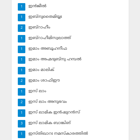
ഇന്‍ജീല്‍
1
ഇബ്‌നുതൈമിയ്യഃ
1
ഇബ്‌റാഹീം
2
ഇബ്‌റാഹീമിസ്വലാത്ത്
1
ഇമാം അബൂഹനീഫ
1
ഇമാം അഹ്മദുബ്‌നു ഹമ്പല്‍
1
ഇമാം മാലിക്
1
ഇമാം ശാഫിഈ
2
ഇസ് ലാം
1
ഇസ് ലാം അനുഭവം
2
ഇസ് ലാമിക ഇന്‍ഷുറന്‍സ്‌
1
ഇസ് ലാമിക ബാങ്കിങ്‌
3
ഇസ്തിഖാറഃ നമസ്‌കാരത്തില്‍
1