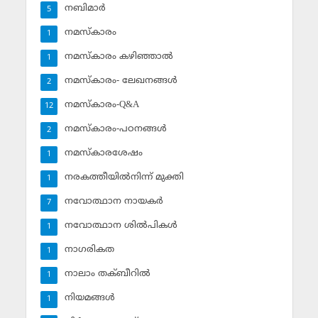
നബിമാര്‍
5
നമസ്‌കാരം
1
നമസ്‌കാരം കഴിഞ്ഞാല്‍
1
നമസ്‌കാരം- ലേഖനങ്ങള്‍
2
നമസ്‌കാരം-Q&A
12
നമസ്‌കാരം-പഠനങ്ങള്‍
2
നമസ്‌കാരശേഷം
1
നരകത്തീയില്‍നിന്ന് മുക്തി
1
നവോത്ഥാന നായകര്‍
7
നവോത്ഥാന ശില്‍പികള്‍
1
നാഗരികത
1
നാലാം തക്ബീറില്‍
1
നിയമങ്ങള്‍
1