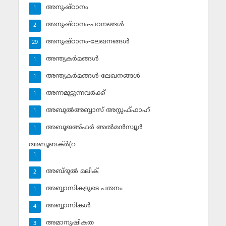
അനുഷ്ഠാനം
1
അനുഷ്ഠാനം-പഠനങ്ങള്‍
2
അനുഷ്ഠാനം-ലേഖനങ്ങള്‍
29
അന്ത്യകര്‍മങ്ങള്‍
1
അന്ത്യകര്‍മങ്ങള്‍-ലേഖനങ്ങള്‍
1
അന്നമൂട്ടുന്നവര്‍ക്ക്
1
അബുല്‍അബ്ബാസ് അസ്സഫ്ഫാഹ്‌
1
അബൂജഅ്ഫര്‍ അല്‍മന്‍സ്വൂര്‍
1
അബൂബക്ര്‍(റ
1
അബ്ദുല്‍ മലിക്‌
2
അബ്ബാസികളുടെ പതനം
1
അബ്ബാസികള്‍
4
അമാനുഷികത
3