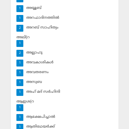
അയ്യൂബ്‌
1
അറഫാദിനത്തില്‍
1
അറബ് സാഹിത്യം
2
അലി(റ
1
അല്ലാഹു
2
അവകാശികള്‍
1
അവതരണം
1
അസ്വബ
1
അഹ് മദ് സര്‍ഹിന്ദി
1
ആഇശ(റ
1
ആക്ഷേപിച്ചാല്‍
1
ആതിഥേയര്‍ക്ക്
1