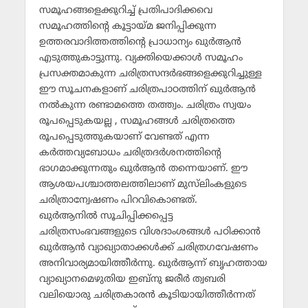
സമൂഹങ്ങളെക്കുറിച്ച് പ്രതിപാദിക്കവെ
സമൂഹത്തിന്റെ കൂട്ടായ്മ ജനിപ്പിക്കുന്ന
ഉത്തരവാദിത്തത്തിന്റെ പ്രാധാന്യം ഖുര്‍ആന്‍
എടുത്തുകാട്ടുന്നു. വ്യക്തിയെക്കാള്‍ സമൂഹം
പ്രസക്തമാകുന്ന ചരിത്രസന്ദര്‍ഭങ്ങളെക്കുറിച്ചുള്ള
ഈ സൂചനകളാണ് ചരിത്രപാഠത്തിന് ഖുര്‍ആന്‍
നല്‍കുന്ന രണ്ടാമത്തെ തത്ത്വം. ചരിത്രം സ്വയം
രൂപപ്പെടുകയല്ല , സമൂഹങ്ങള്‍ ചരിത്രത്തെ
രൂപപ്പെടുത്തുകയാണ് വേണ്ടത് എന്ന
കര്‍ത്തവ്യബോധം ചരിത്രദര്‍ശനത്തിന്റെ
ഭാഗമാക്കുന്നതും ഖുര്‍ആന്‍ തന്നെയാണ്. ഈ
ആശയപശ്ചാത്തലത്തിലാണ് മുസ്‌ലിംകളുടെ
ചരിത്രാന്വേഷണം പിറവികൊണ്ടത്.
ഖുര്‍ആനില്‍ സൂചിപ്പിക്കപ്പെട്ട
ചരിത്രസംഭവങ്ങളുടെ വിശദാംശങ്ങള്‍ പഠിക്കാന്‍
ഖുര്‍ആന്‍ വ്യാഖ്യാതാക്കള്‍ക്ക് ചരിത്രഗവേഷണം
അനിവാര്യമായിത്തീര്‍ന്നു. ഖുര്‍ആന്ന് ബൃഹത്തായ
വ്യാഖ്യാനമെഴുതിയ ഇബ്‌നു ജരീര്‍ ത്വബരി
വലിയൊരു ചരിത്രകാരന്‍ കൂടിയായിത്തീര്‍ന്നത്