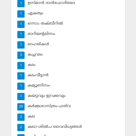
ഉസ്മാന്‍ ദാന്‍ഫോദിയോ
1
ഏകത്വം
1
ഒന്നാം തക്ബീറില്‍
1
ഓറിയന്റലിസം
1
ഓഹരികള്‍
1
കച്ചവടം
3
കടം
1
കടംവീട്ടാന്‍
1
കമ്യൂണിസം
1
കയറ്റവും ഇറക്കവും
1
കര്‍മ്മശാസ്ത്രം-ഫത്‌വ
29
കല
2
കലാ-ശില്‍പ വൈവിധ്യങ്ങള്‍
2