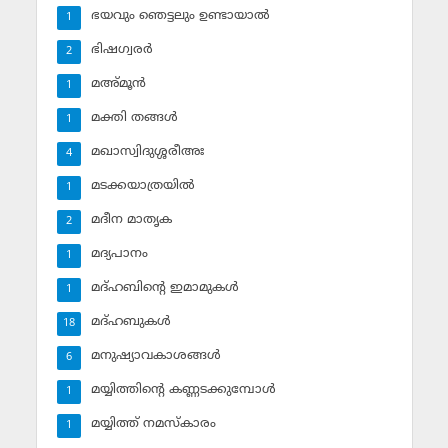
ഭയവും ഞെട്ടലും ഉണ്ടായാല്‍
1
ഭിഷഗ്വരര്‍
2
മഅ്മൂന്‍
1
മക്തി തങ്ങള്‍
1
മഖാസ്വിദുശ്ശരീഅഃ
4
മടക്കയാത്രയില്‍
1
മദീന മാതൃക
2
മദ്യപാനം
1
മദ്ഹബിന്റെ ഇമാമുകള്‍
1
മദ്ഹബുകള്‍
18
മനുഷ്യാവകാശങ്ങള്‍
6
മയ്യിത്തിന്റെ കണ്ണടക്കുമ്പോള്‍
1
മയ്യിത്ത് നമസ്‌കാരം
1