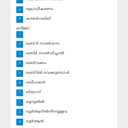
ക്രോഡീകരണം
2
കൗണ്‍സലിങ്‌
7
ഖദീജ(റ
1
ഖബ് ര്‍ സന്ദര്‍ശനം
1
ഖബ്ര്‍ സന്ദര്‍ശിച്ചാല്‍
1
ഖബ്‌റടക്കം
1
ഖബ്‌റില്‍ വെക്കുമ്പോള്‍
1
ഖലീഫമാര്‍
2
ഖിയാസ്
1
ഖുനൂതില്‍
1
ഖുര്‍ആനില്‍നിന്നുള്ളവ
2
ഖുര്‍ആന്‍
2