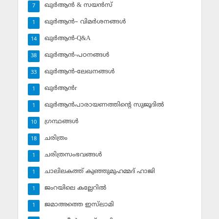
ഖുര്‍ആന്‍ & സയന്‍സ്‌
7
ഖുര്‍ആന്‍– വിമര്‍ശനങ്ങള്‍
1
ഖുര്‍ആന്‍-Q&A
14
ഖുര്‍ആന്‍-പഠനങ്ങള്‍
38
ഖുര്‍ആന്‍-ലേഖനങ്ങള്‍
33
ഖുര്‍ആന്‍r
1
ഖുര്‍ആന്‍പാരായണത്തിന്റെ സുജൂദില്‍
1
ഗ്രന്ഥങ്ങള്‍
10
ചരിത്രം
18
ചരിത്രസംഭവങ്ങള്‍
1
ചാലിലകത്ത് കുഞ്ഞുമുഹമ്മദ് ഹാജി
1
ജംറയിലെ കല്ലേറില്‍
1
ജമാഅത്തെ ഇസ്‌ലാമി
1