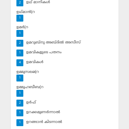
ഉഥ് മാനികള്‍
2
ഉഥ്മാന്‍(റ
1
ഉമര്‍(റ
1
ഉമറുബ്‌നു അബ്ദില്‍ അസീസ്‌
2
ഉമവികളുടെ പതനം
1
ഉമവികള്‍
4
ഉമ്മുസലമ(റ
1
ഉമ്മുഹബീബ(റ
1
ഉര്‍ഫ്
2
ഉറക്കമുണര്‍ന്നാല്‍
1
ഉറങ്ങാന്‍ കിടന്നാല്‍
1