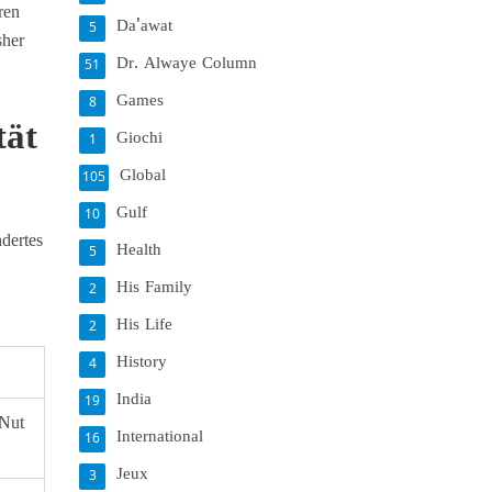
ren
Da'awat
5
sher
Dr. Alwaye Column
51
Games
8
tät
Giochi
1
Global
105
Gulf
10
dertes
Health
5
His Family
2
His Life
2
History
4
India
19
 Nut
International
16
Jeux
3