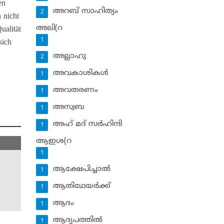
en
അറബ് സാഹിത്യം
2
 nicht
അലി(റ
ualität
1
sich
അല്ലാഹു
2
അവകാശികള്‍
1
അവതരണം
1
അസ്വബ
1
അഹ് മദ് സര്‍ഹിന്ദി
1
ആഇശ(റ
1
ആക്ഷേപിച്ചാല്‍
1
ആതിഥേയര്‍ക്ക്
1
ആദം
1
ആദ്യപത്തില്‍
1