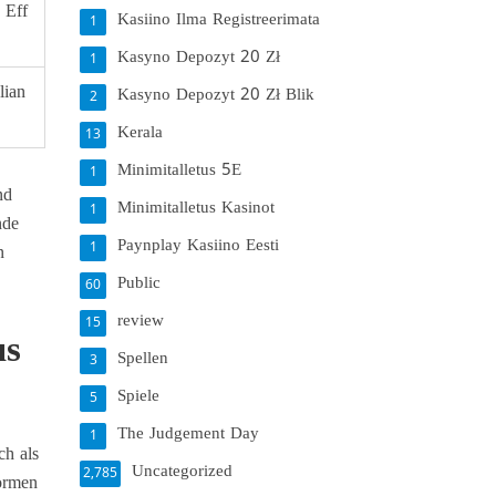
 Eff
Kasiino Ilma Registreerimata
1
Kasyno Depozyt 20 Zł
1
lian
Kasyno Depozyt 20 Zł Blik
2
Kerala
13
Minimitalletus 5E
1
nd
Minimitalletus Kasinot
1
nde
Paynplay Kasiino Eesti
1
n
Public
60
review
15
us
Spellen
3
Spiele
5
The Judgement Day
1
ch als
Uncategorized
2,785
formen