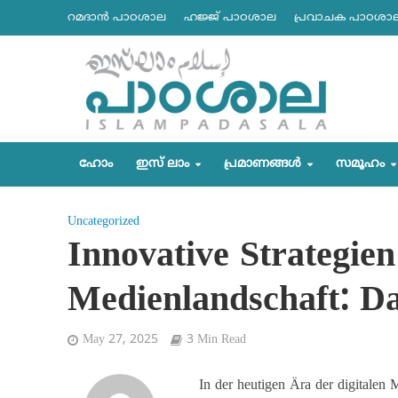
റമദാന്‍ പാഠശാല
ഹജ്ജ് പാഠശാല
പ്രവാചക പാഠശാ
ഹോം
ഇസ് ലാം
പ്രമാണങ്ങള്‍
സമൂഹം
Uncategorized
Innovative Strategien 
Medienlandschaft: Da
May 27, 2025
3 Min Read
In der heutigen Ära der digitalen M