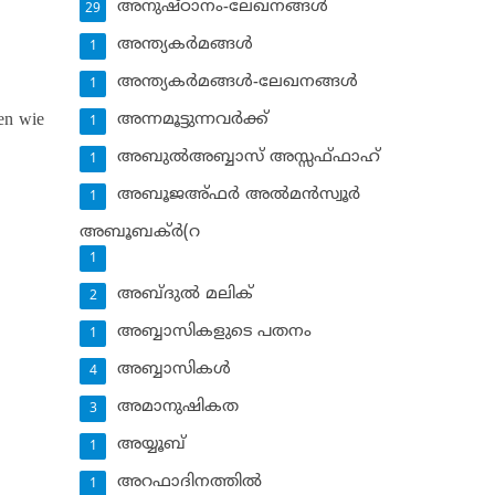
അനുഷ്ഠാനം-ലേഖനങ്ങള്‍
29
അന്ത്യകര്‍മങ്ങള്‍
1
അന്ത്യകര്‍മങ്ങള്‍-ലേഖനങ്ങള്‍
1
men wie
അന്നമൂട്ടുന്നവര്‍ക്ക്
1
അബുല്‍അബ്ബാസ് അസ്സഫ്ഫാഹ്‌
1
അബൂജഅ്ഫര്‍ അല്‍മന്‍സ്വൂര്‍
1
അബൂബക്ര്‍(റ
g
1
അബ്ദുല്‍ മലിക്‌
2
അബ്ബാസികളുടെ പതനം
1
അബ്ബാസികള്‍
4
അമാനുഷികത
3
അയ്യൂബ്‌
1
അറഫാദിനത്തില്‍
1