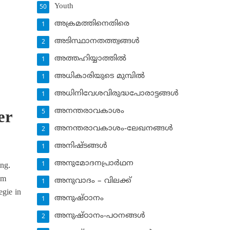
Youth
50
അക്രമത്തിനെതിരെ
1
അടിസ്ഥാനതത്ത്വങ്ങള്‍
2
അത്തഹിയ്യാത്തില്‍
1
അധികാരിയുടെ മുമ്പില്‍
1
അധിനിവേശവിരുദ്ധപോരാട്ടങ്ങള്‍
1
അനന്തരാവകാശം
er
5
അനന്തരാവകാശം-ലേഖനങ്ങള്‍
2
അനിഷ്ടങ്ങള്‍
1
അനുമോദനപ്രാര്‍ഥന
ung.
1
um
അനുവാദം – വിലക്ക്‌
1
egie in
അനുഷ്ഠാനം
1
അനുഷ്ഠാനം-പഠനങ്ങള്‍
2