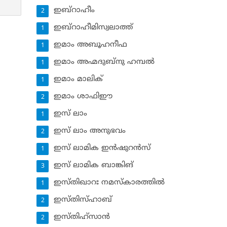
ഇബ്‌റാഹീം
2
ഇബ്‌റാഹീമിസ്വലാത്ത്
1
ഇമാം അബൂഹനീഫ
1
ഇമാം അഹ്മദുബ്‌നു ഹമ്പല്‍
1
ഇമാം മാലിക്
1
ഇമാം ശാഫിഈ
2
ഇസ് ലാം
1
ഇസ് ലാം അനുഭവം
2
ഇസ് ലാമിക ഇന്‍ഷുറന്‍സ്‌
1
ഇസ് ലാമിക ബാങ്കിങ്‌
3
ഇസ്തിഖാറഃ നമസ്‌കാരത്തില്‍
1
ഇസ്തിസ്ഹാബ്
2
ഇസ്തിഹ്‌സാന്‍
2