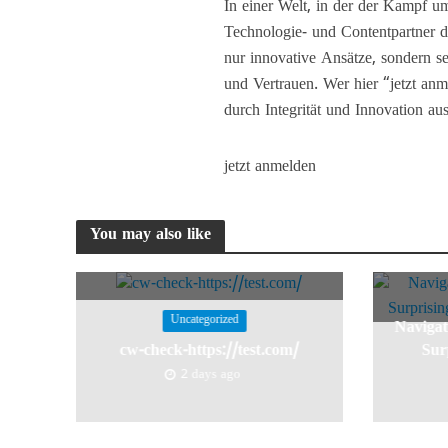
In einer Welt, in der der Kampf um
Technologie- und Contentpartner d
nur innovative Ansätze, sondern se
und Vertrauen. Wer hier “jetzt anme
durch Integrität und Innovation aus
jetzt anmelden
You may also like
Uncategorized
Navigat
cw-check-https://test.com/
Surp
2 days ago