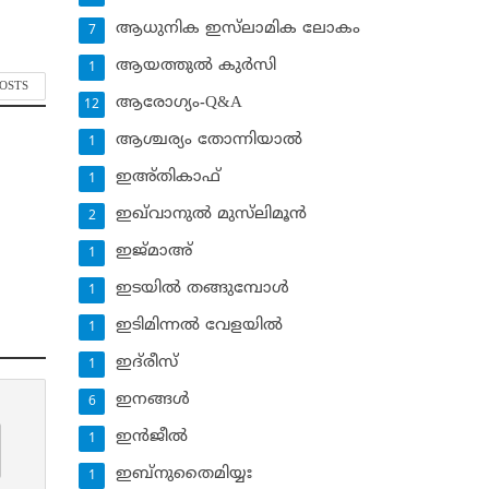
ആധുനിക ഇസ്‌ലാമിക ലോകം
7
ആയത്തുല്‍ കുര്‍സി
1
POSTS
ആരോഗ്യം-Q&A
12
ആശ്ചര്യം തോന്നിയാല്‍
1
ഇഅ്തികാഫ്‌
1
ഇഖ്‌വാനുല്‍ മുസ്‌ലിമൂന്‍
2
ഇജ്മാഅ്
1
ഇടയില്‍ തങ്ങുമ്പോള്‍
1
ഇടിമിന്നല്‍ വേളയില്‍
1
ഇദ്‌രീസ്‌
1
ഇനങ്ങള്‍
6
ഇന്‍ജീല്‍
1
ഇബ്‌നുതൈമിയ്യഃ
1