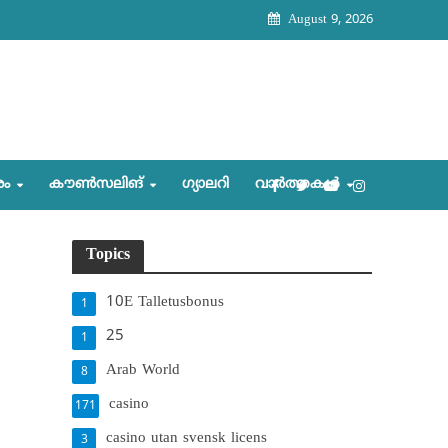
August 9, 2026
രം
കൗണ്‍സലിങ്‌
ഗ്യാലറി
വാര്‍ത്തകള്‍
Topics
10E Talletusbonus
1
25
1
Arab World
8
casino
171
casino utan svensk licens
3