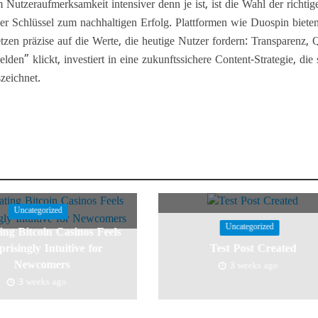
 Nutzeraufmerksamkeit intensiver denn je ist, ist die Wahl der richtig
er Schlüssel zum nachhaltigen Erfolg. Plattformen wie Duospin bieten
tzen präzise auf die Werte, die heutige Nutzer fordern: Transparenz, Q
lden” klickt, investiert in eine zukunftssichere Content-Strategie, die 
zeichnet.
Uncategorized
Uncategorized
ing Bitcoin Casinos Feels
risingly Intuitive for
Test Post Created
Newcomers
3 weeks ago
3 weeks ago