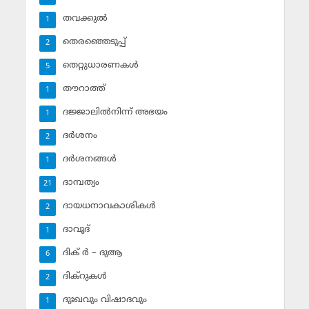
തവക്കുല്‍
1
തെരഞ്ഞെടുപ്പ്
2
തെറ്റുധാരണകള്‍
5
തൗറാത്ത്
1
ദജ്ജാലില്‍നിന്ന് അഭയം
1
ദര്‍ശനം
2
ദര്‍ശനങ്ങള്‍
1
ദാമ്പത്യം
21
ദായധനാവകാശികള്‍
2
ദാവൂദ്‌
1
ദിക് ര്‍ – ദുആ
6
ദിക്‌റുകള്‍
2
ദുഃഖവും വിഷാദവും
1