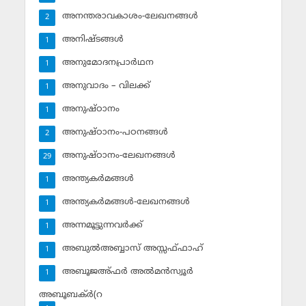
അനന്തരാവകാശം-ലേഖനങ്ങള്‍
2
അനിഷ്ടങ്ങള്‍
1
അനുമോദനപ്രാര്‍ഥന
1
അനുവാദം – വിലക്ക്‌
1
അനുഷ്ഠാനം
1
അനുഷ്ഠാനം-പഠനങ്ങള്‍
2
അനുഷ്ഠാനം-ലേഖനങ്ങള്‍
29
അന്ത്യകര്‍മങ്ങള്‍
1
അന്ത്യകര്‍മങ്ങള്‍-ലേഖനങ്ങള്‍
1
അന്നമൂട്ടുന്നവര്‍ക്ക്
1
അബുല്‍അബ്ബാസ് അസ്സഫ്ഫാഹ്‌
1
അബൂജഅ്ഫര്‍ അല്‍മന്‍സ്വൂര്‍
1
അബൂബക്ര്‍(റ