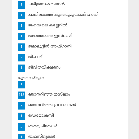
ചരിത്രസംഭവങ്ങള്‍
1
ചാലിലകത്ത് കുഞ്ഞുമുഹമ്മദ് ഹാജി
1
ജംറയിലെ കല്ലേറില്‍
1
ജമാഅത്തെ ഇസ്‌ലാമി
1
ജമാലുദ്ദീന്‍ അഫ്ഗാനി
1
ജിഹാദ്‌
2
ജീവിതവീക്ഷണം
1
ജുവൈരിയ്യ(റ
1
ഞാനറിഞ്ഞ ഇസ്‌ലാം
118
ഞാനറിഞ്ഞ പ്രവാചകന്‍
7
ഡെമോക്രസി
1
തത്ത്വചിന്തകര്‍
3
തഫ്‌സീറുകള്‍
1