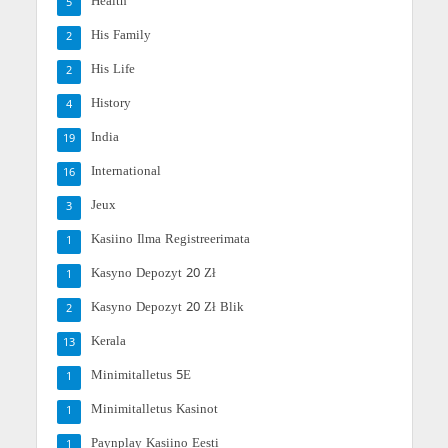
Health
5
His Family
2
His Life
2
History
4
India
19
International
16
Jeux
3
Kasiino Ilma Registreerimata
1
Kasyno Depozyt 20 Zł
1
Kasyno Depozyt 20 Zł Blik
2
Kerala
13
Minimitalletus 5E
1
Minimitalletus Kasinot
1
Paynplay Kasiino Eesti
1