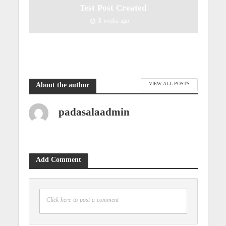
Test Post Created
3 weeks ago
VIEW ALL POSTS
About the author
padasalaadmin
Add Comment
Click here to post a comment