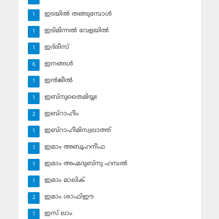
ഇടയില്‍ തങ്ങുമ്പോള്‍
1
ഇടിമിന്നല്‍ വേളയില്‍
1
ഇദ്‌രീസ്‌
1
ഇനങ്ങള്‍
6
ഇന്‍ജീല്‍
1
ഇബ്‌നുതൈമിയ്യഃ
1
ഇബ്‌റാഹീം
2
ഇബ്‌റാഹീമിസ്വലാത്ത്
1
ഇമാം അബൂഹനീഫ
1
ഇമാം അഹ്മദുബ്‌നു ഹമ്പല്‍
1
ഇമാം മാലിക്
1
ഇമാം ശാഫിഈ
2
ഇസ് ലാം
1