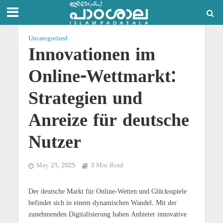
Uncategorized
Innovationen im
Online-Wettmarkt:
Strategien und
Anreize für deutsche
Nutzer
May 21, 2025
3 Min Read
Der deutsche Markt für Online-Wetten und Glücksspiele
befindet sich in einem dynamischen Wandel. Mit der
zunehmenden Digitalisierung haben Anbieter innovative