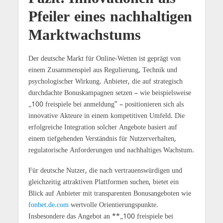
Pfeiler eines nachhaltigen
Marktwachstums
Der deutsche Markt für Online-Wetten ist geprägt von
einem Zusammenspiel aus Regulierung, Technik und
psychologischer Wirkung. Anbieter, die auf strategisch
durchdachte Bonuskampagnen setzen – wie beispielsweise
„100 freispiele bei anmeldung“ – positionieren sich als
innovative Akteure in einem kompetitiven Umfeld. Die
erfolgreiche Integration solcher Angebote basiert auf
einem tiefgehenden Verständnis für Nutzerverhalten,
regulatorische Anforderungen und nachhaltiges Wachstum.
Für deutsche Nutzer, die nach vertrauenswürdigen und
gleichzeitig attraktiven Plattformen suchen, bietet ein
Blick auf Anbieter mit transparenten Bonusangeboten wie
fonbet.de.com
wertvolle Orientierungspunkte.
Insbesondere das Angebot an **„100 freispiele bei