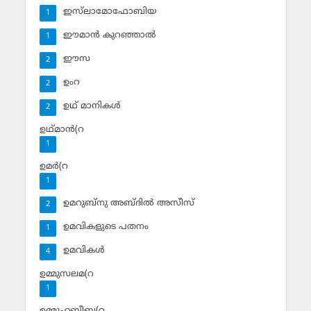
ഇസ്‌ലാമോഫോബിയ
1
ഈമാന്‍ കുറഞ്ഞാല്‍
1
ഈസ
2
ഉംറ
2
ഉഥ് മാനികള്‍
2
ഉഥ്മാന്‍(റ
1
ഉമര്‍(റ
1
ഉമറുബ്‌നു അബ്ദില്‍ അസീസ്‌
2
ഉമവികളുടെ പതനം
1
ഉമവികള്‍
4
ഉമ്മുസലമ(റ
1
ഉമ്മുഹബീബ(റ