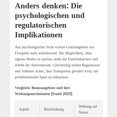
Anders denken: Die
psychologischen und
regulatorischen
Implikationen
Aus psychologischer Sicht wirken Gratisangebote wie
Freispiele stark stimulierend. Die Möglichkeit, ohne
eigenes Risiko zu spielen, senkt die Eintrittsbarriere und
erhöht die Aktivitätsrate. Gleichzeitig stellen Regulatoren
und Anbieter sicher, dass Transparenz gewahrt wird, um
problematisches Spiel zu reduzieren.
Vergleich: Bonusangebote und ihre
Wirkungsmechnismen (Stand 2023)
Wirkung auf
Aspekt
Beschreibung
Nutzer