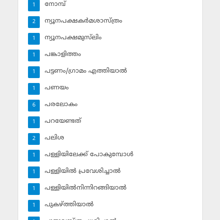
നോമ്പ്‌
1
ന്യൂനപക്ഷകര്‍മശാസ്ത്രം
2
ന്യൂനപക്ഷമുസ്‌ലിം
1
പങ്കാളിത്തം
1
പട്ടണം/ഗ്രാമം എത്തിയാല്‍
1
പണയം
1
പരലോകം
6
പറയേണ്ടത്
1
പലിശ
2
പള്ളിയിലേക്ക് പോകുമ്പോള്‍
1
പള്ളിയില്‍ പ്രവേശിച്ചാല്‍
1
പള്ളിയില്‍നിന്നിറങ്ങിയാല്‍
1
പുകഴ്ത്തിയാല്‍
1