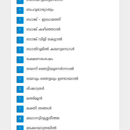
1
ബഹുഭാര്യാത്വം
1
ബാങ്ക് – ഇഖാമത്ത്
1
ബാങ്ക് കഴിഞ്ഞാല്‍
1
ബാങ്ക് വിളി കേട്ടാല്‍
1
ബാത്‌റൂമില്‍ കയറുമ്പോള്‍
1
ഭക്ഷണശേഷം
1
ഭയന്ന് ഞെട്ടിയുണര്‍ന്നാല്‍
1
ഭയവും ഞെട്ടലും ഉണ്ടായാല്‍
1
ഭിഷഗ്വരര്‍
2
മഅ്മൂന്‍
1
മക്തി തങ്ങള്‍
1
മഖാസ്വിദുശ്ശരീഅഃ
4
മടക്കയാത്രയില്‍
1