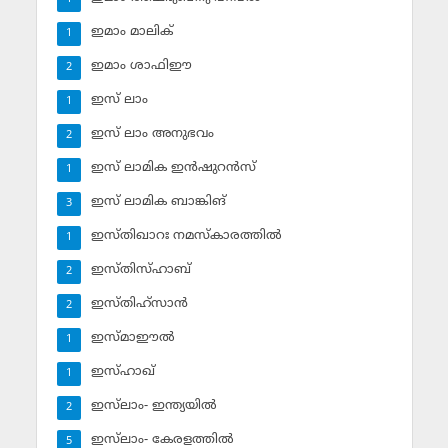
ഇമാം മാലിക്
1
ഇമാം ശാഫിഈ
2
ഇസ് ലാം
1
ഇസ് ലാം അനുഭവം
2
ഇസ് ലാമിക ഇന്‍ഷുറന്‍സ്‌
1
ഇസ് ലാമിക ബാങ്കിങ്‌
3
ഇസ്തിഖാറഃ നമസ്‌കാരത്തില്‍
1
ഇസ്തിസ്ഹാബ്
2
ഇസ്തിഹ്‌സാന്‍
2
ഇസ്മാഈല്‍
1
ഇസ്ഹാഖ്‌
1
ഇസ്‌ലാം- ഇന്ത്യയില്‍
2
ഇസ്‌ലാം- കേരളത്തില്‍
5