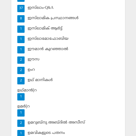
ഇസ്‌ലാം-Q&A
37
ഇസ്‌ലാമിക പ്രസ്ഥാനങ്ങള്‍
8
ഇസ്‌ലാമിക് ആര്‍ട്ട്
1
ഇസ്‌ലാമോഫോബിയ
1
ഈമാന്‍ കുറഞ്ഞാല്‍
1
ഈസ
2
ഉംറ
2
ഉഥ് മാനികള്‍
2
ഉഥ്മാന്‍(റ
1
ഉമര്‍(റ
1
ഉമറുബ്‌നു അബ്ദില്‍ അസീസ്‌
2
ഉമവികളുടെ പതനം
1