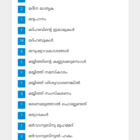
മദീന മാതൃക
2
മദ്യപാനം
1
മദ്ഹബിന്റെ ഇമാമുകള്‍
1
മദ്ഹബുകള്‍
18
മനുഷ്യാവകാശങ്ങള്‍
6
മയ്യിത്തിന്റെ കണ്ണടക്കുമ്പോള്‍
1
മയ്യിത്ത് നമസ്‌കാരം
1
മയ്യിത്ത് ശിശുവാണെങ്കില്‍
1
മയ്യിത്ത് സംസ്‌കരണം
3
മരണമടുത്താല്‍ ചൊല്ലേണ്ടത്
1
മര്യാദകള്‍
1
മര്‍വാനുബ്‌നു മുഹമ്മദ്
1
മര്‍വാനുബ്‌നുല്‍ ഹകം
2