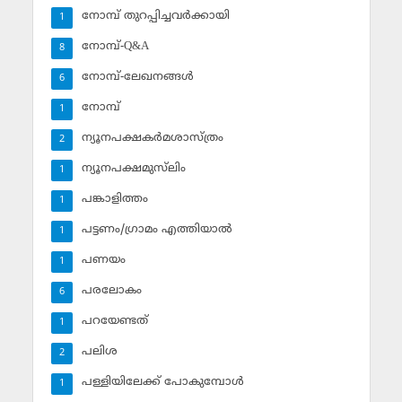
നോമ്പ് തുറപ്പിച്ചവര്‍ക്കായി
1
നോമ്പ്-Q&A
8
നോമ്പ്-ലേഖനങ്ങള്‍
6
നോമ്പ്‌
1
ന്യൂനപക്ഷകര്‍മശാസ്ത്രം
2
ന്യൂനപക്ഷമുസ്‌ലിം
1
പങ്കാളിത്തം
1
പട്ടണം/ഗ്രാമം എത്തിയാല്‍
1
പണയം
1
പരലോകം
6
പറയേണ്ടത്
1
പലിശ
2
പള്ളിയിലേക്ക് പോകുമ്പോള്‍
1