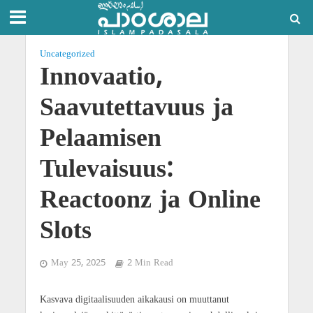
Uncategorized
Innovaatio,
Saavutettavuus ja
Pelaamisen
Tulevaisuus:
Reactoonz ja Online
Slots
May 25, 2025
2 Min Read
Kasvava digitaalisuuden aikakausi on muuttanut