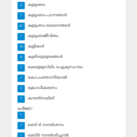
കുടുംബം
2
കുടുംബം-പഠനങ്ങള്‍
1
കുടുംബം-ലേഖനങ്ങള്‍
41
കുടുംബജീവിതം
1
കുട്ടികള്‍
10
കുരിശുയുദ്ധങ്ങള്‍
9
കേരളമുസ്‌ലിം ഐക്യസംഘം
1
കോപംതോന്നിയാല്‍
1
ക്രോഡീകരണം
2
കൗണ്‍സലിങ്‌
7
ഖദീജ(റ
1
ഖബ് ര്‍ സന്ദര്‍ശനം
1
ഖബ്ര്‍ സന്ദര്‍ശിച്ചാല്‍
1