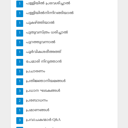
പള്ളിയില്‍ പ്രവേശിച്ചാല്‍
1
പള്ളിയില്‍നിന്നിറങ്ങിയാല്‍
1
പുകഴ്ത്തിയാല്‍
1
പുതുവസ്ത്രം ധരിച്ചാല്‍
1
പുറത്തുവന്നാല്‍
1
പൂര്‍വികശരീഅത്ത്
1
പേമാരി നിറുത്താന്‍
1
പ്രചാരണം
1
പ്രതിജ്ഞാനിയമങ്ങള്‍
1
പ്രധാന ഘടകങ്ങള്‍
3
പ്രബോധനം
2
പ്രമാണങ്ങള്‍
1
പ്രവാചകന്മാര്‍-Q&A
3