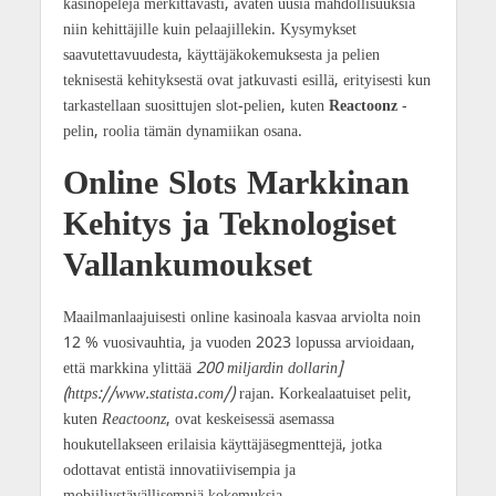
kasinopelejä merkittävästi, avaten uusia mahdollisuuksia
niin kehittäjille kuin pelaajillekin. Kysymykset
saavutettavuudesta, käyttäjäkokemuksesta ja pelien
teknisestä kehityksestä ovat jatkuvasti esillä, erityisesti kun
tarkastellaan suosittujen slot-pelien, kuten
Reactoonz
-
pelin, roolia tämän dynamiikan osana.
Online Slots Markkinan
Kehitys ja Teknologiset
Vallankumoukset
Maailmanlaajuisesti online kasinoala kasvaa arviolta noin
12 % vuosivauhtia
, ja vuoden 2023 lopussa arvioidaan,
että markkina ylittää
200 miljardin dollarin]
(https://www.statista.com/)
rajan. Korkealaatuiset pelit,
kuten
Reactoonz
, ovat keskeisessä asemassa
houkutellakseen erilaisia käyttäjäsegmenttejä, jotka
odottavat entistä innovatiivisempia ja