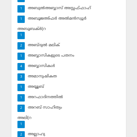
അബുല്‍അബ്ബാസ് അസ്സഫ്ഫാഹ്‌
1
അബൂജഅ്ഫര്‍ അല്‍മന്‍സ്വൂര്‍
1
അബൂബക്ര്‍(റ
1
അബ്ദുല്‍ മലിക്‌
2
അബ്ബാസികളുടെ പതനം
1
അബ്ബാസികള്‍
4
അമാനുഷികത
3
അയ്യൂബ്‌
1
അറഫാദിനത്തില്‍
1
അറബ് സാഹിത്യം
2
അലി(റ
1
അല്ലാഹു
2