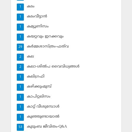
കടം
1
കടംവീട്ടാന്‍
1
കമ്യൂണിസം
1
കയറ്റവും ഇറക്കവും
1
കര്‍മ്മശാസ്ത്രം-ഫത്‌വ
29
കല
2
കലാ-ശില്‍പ വൈവിധ്യങ്ങള്‍
2
കലിഗ്രഫി
1
കഴിക്കുംമുമ്പ്
1
കാപിറ്റലിസം
1
കാറ്റ് വീശുമ്പോള്‍
1
കുഞ്ഞുണ്ടായാല്‍
1
കുടുംബ ജീവിതം-Q&A
53