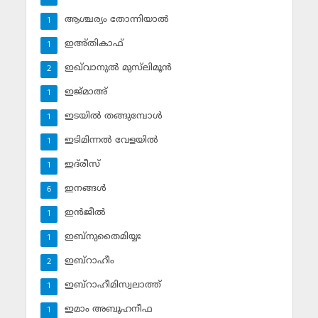
ആശ്ചര്യം തോന്നിയാല്‍
1
ഇഅ്തികാഫ്‌
1
ഇഖ്‌വാനുല്‍ മുസ്‌ലിമൂന്‍
2
ഇജ്മാഅ്
1
ഇടയില്‍ തങ്ങുമ്പോള്‍
1
ഇടിമിന്നല്‍ വേളയില്‍
1
ഇദ്‌രീസ്‌
1
ഇനങ്ങള്‍
6
ഇന്‍ജീല്‍
1
ഇബ്‌നുതൈമിയ്യഃ
1
ഇബ്‌റാഹീം
2
ഇബ്‌റാഹീമിസ്വലാത്ത്
1
ഇമാം അബൂഹനീഫ
1