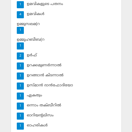
ഉമവികളുടെ പതനം
1
ഉമവികള്‍
4
ഉമ്മുസലമ(റ
1
ഉമ്മുഹബീബ(റ
1
ഉര്‍ഫ്
2
ഉറക്കമുണര്‍ന്നാല്‍
1
ഉറങ്ങാന്‍ കിടന്നാല്‍
1
ഉസ്മാന്‍ ദാന്‍ഫോദിയോ
1
ഏകത്വം
1
ഒന്നാം തക്ബീറില്‍
1
ഓറിയന്റലിസം
1
ഓഹരികള്‍
1