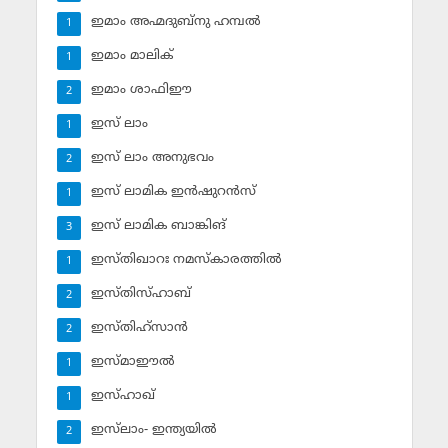
ഇമാം അഹ്മദുബ്‌നു ഹമ്പല്‍
1
ഇമാം മാലിക്
1
ഇമാം ശാഫിഈ
2
ഇസ് ലാം
1
ഇസ് ലാം അനുഭവം
2
ഇസ് ലാമിക ഇന്‍ഷുറന്‍സ്‌
1
ഇസ് ലാമിക ബാങ്കിങ്‌
3
ഇസ്തിഖാറഃ നമസ്‌കാരത്തില്‍
1
ഇസ്തിസ്ഹാബ്
2
ഇസ്തിഹ്‌സാന്‍
2
ഇസ്മാഈല്‍
1
ഇസ്ഹാഖ്‌
1
ഇസ്‌ലാം- ഇന്ത്യയില്‍
2