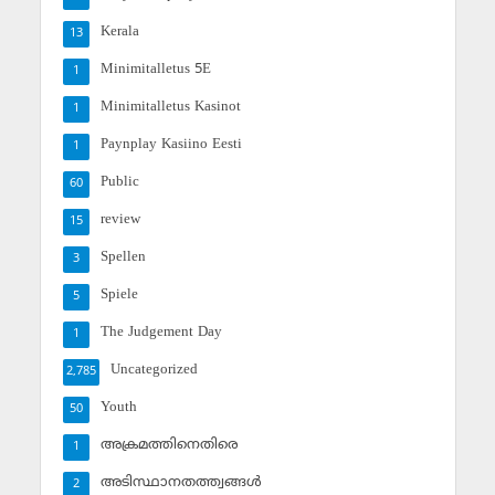
Kerala
13
Minimitalletus 5E
1
Minimitalletus Kasinot
1
Paynplay Kasiino Eesti
1
Public
60
review
15
Spellen
3
Spiele
5
The Judgement Day
1
Uncategorized
2,785
Youth
50
അക്രമത്തിനെതിരെ
1
അടിസ്ഥാനതത്ത്വങ്ങള്‍
2