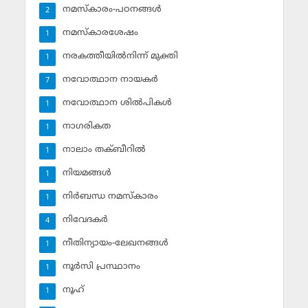
നമസ്‌കാരം-പഠനങ്ങള്‍
2
നമസ്‌കാരശേഷം
1
നരകത്തീയില്‍നിന്ന് മുക്തി
1
നവോത്ഥാന നായകര്‍
7
നവോത്ഥാന ശില്‍പികള്‍
1
നാഗരികത
1
നാലാം തക്ബീറില്‍
1
നിയമങ്ങള്‍
1
നിര്‍ബന്ധ നമസ്‌കാരം
1
നിവേദകര്‍
4
നീതിന്യായം-ലേഖനങ്ങള്‍
1
നൂര്‍സി പ്രസ്ഥാനം
1
നൂഹ്‌
1