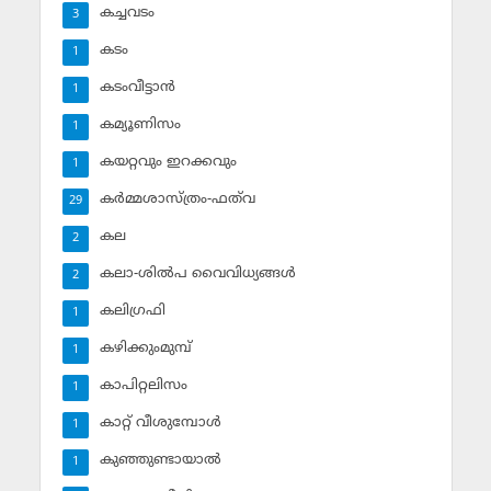
കച്ചവടം
3
കടം
1
കടംവീട്ടാന്‍
1
കമ്യൂണിസം
1
കയറ്റവും ഇറക്കവും
1
കര്‍മ്മശാസ്ത്രം-ഫത്‌വ
29
കല
2
കലാ-ശില്‍പ വൈവിധ്യങ്ങള്‍
2
കലിഗ്രഫി
1
കഴിക്കുംമുമ്പ്
1
കാപിറ്റലിസം
1
കാറ്റ് വീശുമ്പോള്‍
1
കുഞ്ഞുണ്ടായാല്‍
1