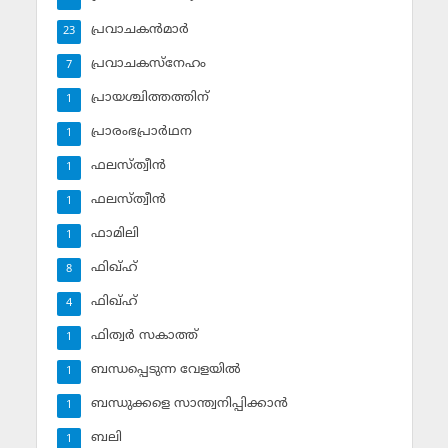
പ്രവാചകന്‍മാര്‍
23
പ്രവാചകസ്‌നേഹം
7
പ്രായശ്ചിത്തത്തിന്
1
പ്രാരംഭപ്രാര്‍ഥന
1
ഫലസ്ത്വീൻ
1
ഫലസ്ത്വീൻ
1
ഫാമിലി
1
ഫിഖ്ഹ്
8
ഫിഖ്ഹ്‌
4
ഫിത്വര്‍ സകാത്ത്‌
1
ബന്ധപ്പെടുന്ന വേളയില്‍
1
ബന്ധുക്കളെ സാന്ത്വനിപ്പിക്കാന്‍
1
ബലി
1