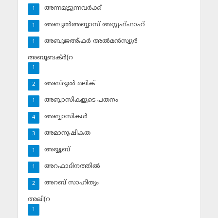
അന്നമൂട്ടുന്നവര്‍ക്ക്
1
അബുല്‍അബ്ബാസ് അസ്സഫ്ഫാഹ്‌
1
അബൂജഅ്ഫര്‍ അല്‍മന്‍സ്വൂര്‍
1
അബൂബക്ര്‍(റ
1
അബ്ദുല്‍ മലിക്‌
2
അബ്ബാസികളുടെ പതനം
1
അബ്ബാസികള്‍
4
അമാനുഷികത
3
അയ്യൂബ്‌
1
അറഫാദിനത്തില്‍
1
അറബ് സാഹിത്യം
2
അലി(റ
1