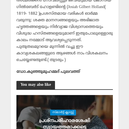
അമേരിക്കന്‍ നോവലിസ്റ്റും കവിയുമായ ജോസിയ
ഗില്‍ബേര്‍ട്‌ ഹോളണ്ടിന്റെ (Josiah Gilbert Holland(
1819- 1882 )പ്രശസ്‌തമായ വരികള്‍ ഓര്‍മ്മ
വരുന്നു: ശക്ത മാനസങ്ങളെയും അഭിജാത
ഹൃത്തങ്ങളെയും നിര്‍വ്യാജ വിശ്വാസത്തെയും
വിശുദ്ധ ഹസ്‌തങ്ങളെയുമാണ്‌ ഇതുപോലുള്ളൊരു
കാലം നമ്മോട്‌ ആവശ്യപ്പെടുന്നത്‌.
പുതുതലമുറയെ മുന്നില്‍ വച്ചു ഈ
കാവ്യശകലങ്ങളുടെ ആഴങ്ങള്‍ നാം വിശകലനം
ചെയ്യേണ്ടതുണ്ട്‌.( തുടരും )
ഡോ.കുഞ്ഞുമുഹമ്മദ്‌ പുലവത്ത്‌
You may also like
സ്മാര്‍ട്ട് ക്ലാസ്സ്‌
പ്രശ്‌നപരിഹാരശേഷി
സ്വായത്തമാക്കട്ടെ