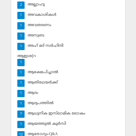
അല്ലാഹു
2
അവകാശികള്‍
1
അവതരണം
1
അസ്വബ
1
അഹ് മദ് സര്‍ഹിന്ദി
1
ആഇശ(റ
1
ആക്ഷേപിച്ചാല്‍
1
ആതിഥേയര്‍ക്ക്
1
ആദം
1
ആദ്യപത്തില്‍
1
ആധുനിക ഇസ്‌ലാമിക ലോകം
7
ആയത്തുല്‍ കുര്‍സി
1
ആരോഗ്യം-Q&A
12