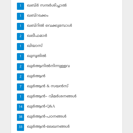
ഖബ്ര്‍ സന്ദര്‍ശിച്ചാല്‍
1
ഖബ്‌റടക്കം
1
ഖബ്‌റില്‍ വെക്കുമ്പോള്‍
1
ഖലീഫമാര്‍
2
ഖിയാസ്
1
ഖുനൂതില്‍
1
ഖുര്‍ആനില്‍നിന്നുള്ളവ
2
ഖുര്‍ആന്‍
2
ഖുര്‍ആന്‍ & സയന്‍സ്‌
7
ഖുര്‍ആന്‍– വിമര്‍ശനങ്ങള്‍
1
ഖുര്‍ആന്‍-Q&A
14
ഖുര്‍ആന്‍-പഠനങ്ങള്‍
38
ഖുര്‍ആന്‍-ലേഖനങ്ങള്‍
33