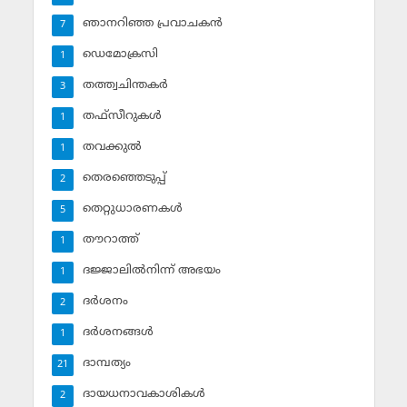
ഞാനറിഞ്ഞ പ്രവാചകന്‍
7
ഡെമോക്രസി
1
തത്ത്വചിന്തകര്‍
3
തഫ്‌സീറുകള്‍
1
തവക്കുല്‍
1
തെരഞ്ഞെടുപ്പ്
2
തെറ്റുധാരണകള്‍
5
തൗറാത്ത്
1
ദജ്ജാലില്‍നിന്ന് അഭയം
1
ദര്‍ശനം
2
ദര്‍ശനങ്ങള്‍
1
ദാമ്പത്യം
21
ദായധനാവകാശികള്‍
2