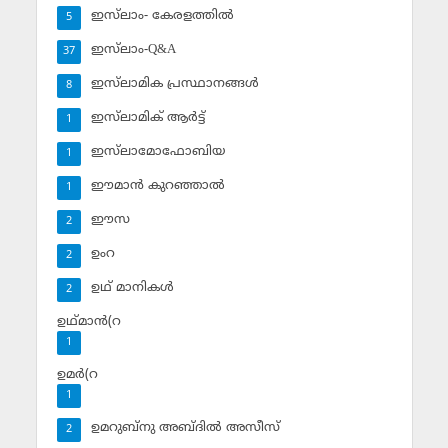
ഇസ്‌ലാം- കേരളത്തില്‍
5
ഇസ്‌ലാം-Q&A
37
ഇസ്‌ലാമിക പ്രസ്ഥാനങ്ങള്‍
8
ഇസ്‌ലാമിക് ആര്‍ട്ട്
1
ഇസ്‌ലാമോഫോബിയ
1
ഈമാന്‍ കുറഞ്ഞാല്‍
1
ഈസ
2
ഉംറ
2
ഉഥ് മാനികള്‍
2
ഉഥ്മാന്‍(റ
1
ഉമര്‍(റ
1
ഉമറുബ്‌നു അബ്ദില്‍ അസീസ്‌
2