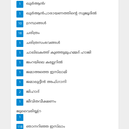
ഖുര്‍ആന്‍r
1
ഖുര്‍ആന്‍പാരായണത്തിന്റെ സുജൂദില്‍
1
ഗ്രന്ഥങ്ങള്‍
10
ചരിത്രം
18
ചരിത്രസംഭവങ്ങള്‍
1
ചാലിലകത്ത് കുഞ്ഞുമുഹമ്മദ് ഹാജി
1
ജംറയിലെ കല്ലേറില്‍
1
ജമാഅത്തെ ഇസ്‌ലാമി
1
ജമാലുദ്ദീന്‍ അഫ്ഗാനി
1
ജിഹാദ്‌
2
ജീവിതവീക്ഷണം
1
ജുവൈരിയ്യ(റ
1
ഞാനറിഞ്ഞ ഇസ്‌ലാം
118