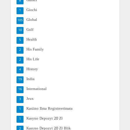
Games
8
Giochi
1
Global
105
Gulf
10
Health
5
His Family
2
His Life
2
History
4
India
19
International
16
Jeux
3
Kasiino Ilma Registreerimata
1
Kasyno Depozyt 20 Zł
1
Kasyno Depozyt 20 Zł Blik
2