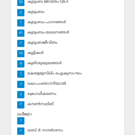
കുടുംബ ജീവിതം-Q&A
53
കുടുംബം
2
കുടുംബം-പഠനങ്ങള്‍
1
കുടുംബം-ലേഖനങ്ങള്‍
41
കുടുംബജീവിതം
1
കുട്ടികള്‍
10
കുരിശുയുദ്ധങ്ങള്‍
9
കേരളമുസ്‌ലിം ഐക്യസംഘം
1
കോപംതോന്നിയാല്‍
1
ക്രോഡീകരണം
2
കൗണ്‍സലിങ്‌
7
ഖദീജ(റ
1
ഖബ് ര്‍ സന്ദര്‍ശനം
1