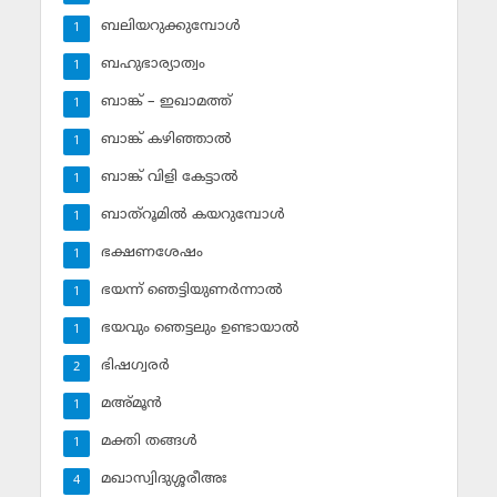
ബലിയറുക്കുമ്പോള്‍
1
ബഹുഭാര്യാത്വം
1
ബാങ്ക് – ഇഖാമത്ത്
1
ബാങ്ക് കഴിഞ്ഞാല്‍
1
ബാങ്ക് വിളി കേട്ടാല്‍
1
ബാത്‌റൂമില്‍ കയറുമ്പോള്‍
1
ഭക്ഷണശേഷം
1
ഭയന്ന് ഞെട്ടിയുണര്‍ന്നാല്‍
1
ഭയവും ഞെട്ടലും ഉണ്ടായാല്‍
1
ഭിഷഗ്വരര്‍
2
മഅ്മൂന്‍
1
മക്തി തങ്ങള്‍
1
മഖാസ്വിദുശ്ശരീഅഃ
4