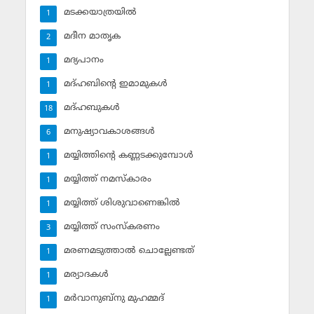
മടക്കയാത്രയില്‍
1
മദീന മാതൃക
2
മദ്യപാനം
1
മദ്ഹബിന്റെ ഇമാമുകള്‍
1
മദ്ഹബുകള്‍
18
മനുഷ്യാവകാശങ്ങള്‍
6
മയ്യിത്തിന്റെ കണ്ണടക്കുമ്പോള്‍
1
മയ്യിത്ത് നമസ്‌കാരം
1
മയ്യിത്ത് ശിശുവാണെങ്കില്‍
1
മയ്യിത്ത് സംസ്‌കരണം
3
മരണമടുത്താല്‍ ചൊല്ലേണ്ടത്
1
മര്യാദകള്‍
1
മര്‍വാനുബ്‌നു മുഹമ്മദ്
1