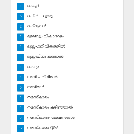
ദാവൂദ്‌
1
ദിക് ര്‍ – ദുആ
6
ദിക്‌റുകള്‍
2
ദുഃഖവും വിഷാദവും
1
ദുസ്സഹജീവിതത്തില്‍
1
ദുസ്സ്വപ്‌നം കണ്ടാല്‍
1
ദൗത്യം
1
നബി പത്‌നിമാര്‍
1
നബിമാര്‍
5
നമസ്‌കാരം
1
നമസ്‌കാരം കഴിഞ്ഞാല്‍
1
നമസ്‌കാരം- ലേഖനങ്ങള്‍
2
നമസ്‌കാരം-Q&A
12