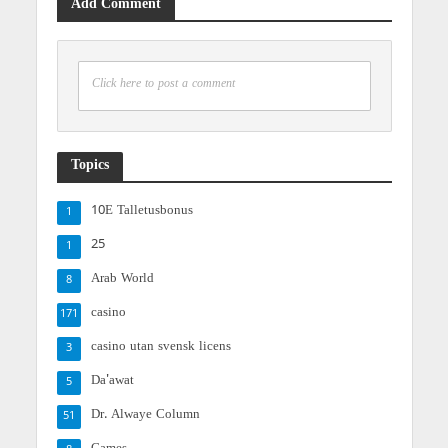
Add Comment
Click here to post a comment
Topics
10E Talletusbonus
1
25
1
Arab World
8
casino
171
casino utan svensk licens
3
Da'awat
5
Dr. Alwaye Column
51