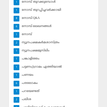
നോമ്പ് തുറക്കുമ്പോള്‍
1
നോമ്പ് തുറപ്പിച്ചവര്‍ക്കായി
1
നോമ്പ്-Q&A
8
നോമ്പ്-ലേഖനങ്ങള്‍
6
നോമ്പ്‌
1
ന്യൂനപക്ഷകര്‍മശാസ്ത്രം
2
ന്യൂനപക്ഷമുസ്‌ലിം
1
പങ്കാളിത്തം
1
പട്ടണം/ഗ്രാമം എത്തിയാല്‍
1
പണയം
1
പരലോകം
6
പറയേണ്ടത്
1
പലിശ
2