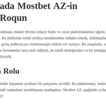
iada Mostbet AZ-in
: Roqun
ıdılması, müasir dövrdə onlayn bahis və oyun platformalarının uğurlu
. Bu platforma sosial mediya kanallarından istifadə edərək, istifadəçilər
 geniş auditoriyaya tanıtdırmaqda mühim rol oynayır. Bu məqalədə, so
baxımından necə təsir etdiyini, ən təsirli strategiyaları və bu strategiy
edəcəyik.
n Rolu
dəlik həyatının ayrılmaz bir parçasına çevrilib. Bu platformalar, məlu
lif markaların tanıdılmasını asanlaşdırır. Mostbet AZ, aşağıdakı yolla
ir: