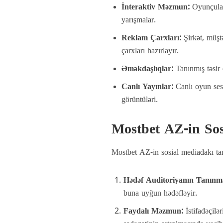
İnteraktiv Məzmun:
Oyunçularl
yarışmalar.
Reklam Çarxları:
Şirkət, müşt
çarxları hazırlayır.
Əməkdaşlıqlar:
Tanınmış təsir 
Canlı Yayınlar:
Canlı oyun sess
görüntüləri.
Mostbet AZ-in Sosi
Mostbet AZ-in sosial mediadakı tanı
Hədəf Auditoriyanın Tanınma
buna uyğun hədəfləyir.
Faydalı Məzmun:
İstifadəçilə