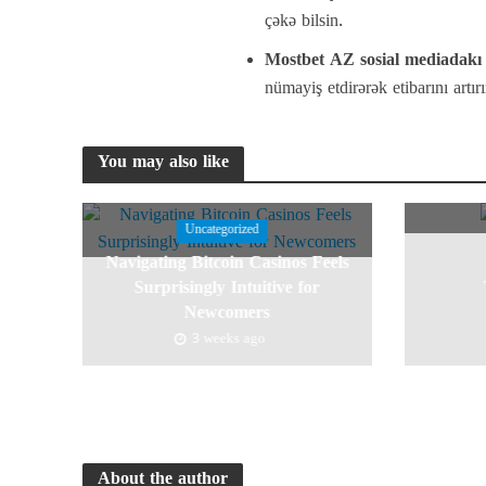
çəkə bilsin.
Mostbet AZ sosial mediadakı e
nümayiş etdirərək etibarını artırı
You may also like
Uncategorized
Navigating Bitcoin Casinos Feels
Surprisingly Intuitive for
Newcomers
3 weeks ago
About the author