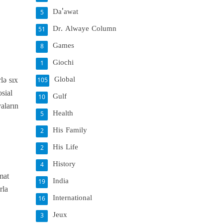
Da'awat
5
Dr. Alwaye Column
51
Games
8
Giochi
1
Global
lə sıx
105
sial
Gulf
10
aların
Health
5
His Family
2
His Life
2
History
4
mat
India
19
rla
International
16
Jeux
3