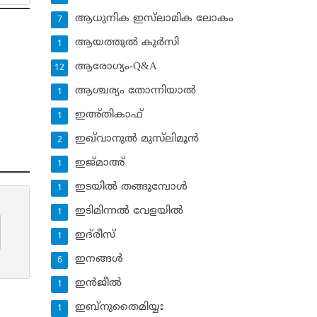
ആധുനിക ഇസ്‌ലാമിക ലോകം
7
ആയത്തുല്‍ കുര്‍സി
1
ആരോഗ്യം-Q&A
12
ആശ്ചര്യം തോന്നിയാല്‍
1
ഇഅ്തികാഫ്‌
1
ഇഖ്‌വാനുല്‍ മുസ്‌ലിമൂന്‍
2
ഇജ്മാഅ്
1
ഇടയില്‍ തങ്ങുമ്പോള്‍
1
ഇടിമിന്നല്‍ വേളയില്‍
1
ഇദ്‌രീസ്‌
1
ഇനങ്ങള്‍
6
ഇന്‍ജീല്‍
1
ഇബ്‌നുതൈമിയ്യഃ
1