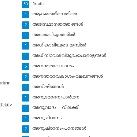
Youth
50
അക്രമത്തിനെതിരെ
1
അടിസ്ഥാനതത്ത്വങ്ങള്‍
2
അത്തഹിയ്യാത്തില്‍
1
അധികാരിയുടെ മുമ്പില്‍
1
അധിനിവേശവിരുദ്ധപോരാട്ടങ്ങള്‍
1
അനന്തരാവകാശം
5
അനന്തരാവകാശം-ലേഖനങ്ങള്‍
2
tırır.
അനിഷ്ടങ്ങള്‍
1
അനുമോദനപ്രാര്‍ഥന
1
ffektiv
അനുവാദം – വിലക്ക്‌
1
അനുഷ്ഠാനം
1
അനുഷ്ഠാനം-പഠനങ്ങള്‍
2