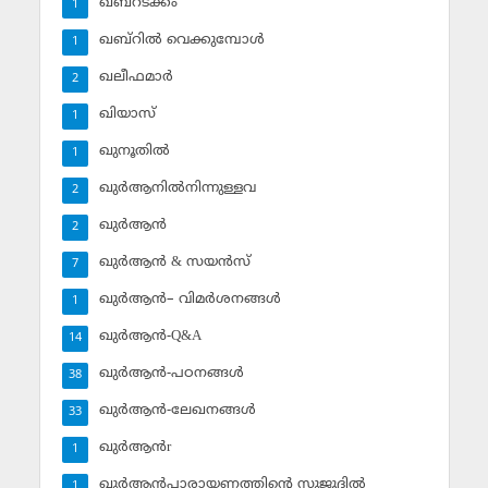
ഖബ്‌റടക്കം
1
ഖബ്‌റില്‍ വെക്കുമ്പോള്‍
1
ഖലീഫമാര്‍
2
ഖിയാസ്
1
ഖുനൂതില്‍
1
ഖുര്‍ആനില്‍നിന്നുള്ളവ
2
ഖുര്‍ആന്‍
2
ഖുര്‍ആന്‍ & സയന്‍സ്‌
7
ഖുര്‍ആന്‍– വിമര്‍ശനങ്ങള്‍
1
ഖുര്‍ആന്‍-Q&A
14
ഖുര്‍ആന്‍-പഠനങ്ങള്‍
38
ഖുര്‍ആന്‍-ലേഖനങ്ങള്‍
33
ഖുര്‍ആന്‍r
1
ഖുര്‍ആന്‍പാരായണത്തിന്റെ സുജൂദില്‍
1