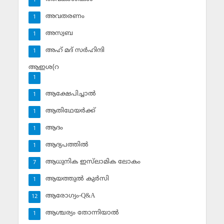
1
അവതരണം
1
അസ്വബ
1
അഹ് മദ് സര്‍ഹിന്ദി
1
ആഇശ(റ
1
ആക്ഷേപിച്ചാല്‍
1
ആതിഥേയര്‍ക്ക്
1
ആദം
1
ആദ്യപത്തില്‍
1
ആധുനിക ഇസ്‌ലാമിക ലോകം
7
ആയത്തുല്‍ കുര്‍സി
1
ആരോഗ്യം-Q&A
12
ആശ്ചര്യം തോന്നിയാല്‍
1