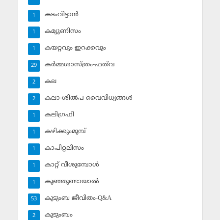
കടംവീട്ടാന്‍
1
കമ്യൂണിസം
1
കയറ്റവും ഇറക്കവും
1
കര്‍മ്മശാസ്ത്രം-ഫത്‌വ
29
കല
2
കലാ-ശില്‍പ വൈവിധ്യങ്ങള്‍
2
കലിഗ്രഫി
1
കഴിക്കുംമുമ്പ്
1
കാപിറ്റലിസം
1
കാറ്റ് വീശുമ്പോള്‍
1
കുഞ്ഞുണ്ടായാല്‍
1
കുടുംബ ജീവിതം-Q&A
53
കുടുംബം
2