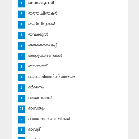
ഡെമോക്രസി
1
തത്ത്വചിന്തകര്‍
3
തഫ്‌സീറുകള്‍
1
തവക്കുല്‍
1
തെരഞ്ഞെടുപ്പ്
2
തെറ്റുധാരണകള്‍
5
തൗറാത്ത്
1
ദജ്ജാലില്‍നിന്ന് അഭയം
1
ദര്‍ശനം
2
ദര്‍ശനങ്ങള്‍
1
ദാമ്പത്യം
21
ദായധനാവകാശികള്‍
2
ദാവൂദ്‌
1