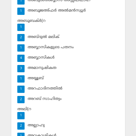
അബുല്‍അബ്ബാസ് അസ്സഫ്ഫാഹ്‌
1
അബൂജഅ്ഫര്‍ അല്‍മന്‍സ്വൂര്‍
1
അബൂബക്ര്‍(റ
1
അബ്ദുല്‍ മലിക്‌
2
അബ്ബാസികളുടെ പതനം
1
അബ്ബാസികള്‍
4
അമാനുഷികത
3
അയ്യൂബ്‌
1
അറഫാദിനത്തില്‍
1
അറബ് സാഹിത്യം
2
അലി(റ
1
അല്ലാഹു
2
അവകാശികള്‍