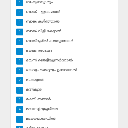
ബഹുഭാര്യാത്വം
1
ബാങ്ക് – ഇഖാമത്ത്
1
ബാങ്ക് കഴിഞ്ഞാല്‍
1
ബാങ്ക് വിളി കേട്ടാല്‍
1
ബാത്‌റൂമില്‍ കയറുമ്പോള്‍
1
ഭക്ഷണശേഷം
1
ഭയന്ന് ഞെട്ടിയുണര്‍ന്നാല്‍
1
ഭയവും ഞെട്ടലും ഉണ്ടായാല്‍
1
ഭിഷഗ്വരര്‍
2
മഅ്മൂന്‍
1
മക്തി തങ്ങള്‍
1
മഖാസ്വിദുശ്ശരീഅഃ
4
മടക്കയാത്രയില്‍
1