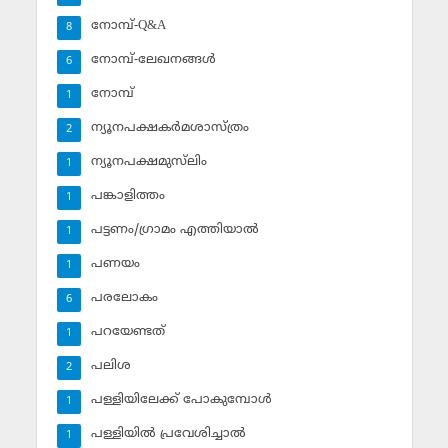
നോമ്പ്-Q&A
8
നോമ്പ്-ലേഖനങ്ങള്‍
6
നോമ്പ്‌
1
ന്യൂനപക്ഷകര്‍മശാസ്ത്രം
2
ന്യൂനപക്ഷമുസ്‌ലിം
1
പങ്കാളിത്തം
1
പട്ടണം/ഗ്രാമം എത്തിയാല്‍
1
പണയം
1
പരലോകം
6
പറയേണ്ടത്
1
പലിശ
2
പള്ളിയിലേക്ക് പോകുമ്പോള്‍
1
പള്ളിയില്‍ പ്രവേശിച്ചാല്‍
1