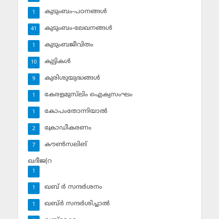
കുടുംബം-പഠനങ്ങള്‍
1
കുടുംബം-ലേഖനങ്ങള്‍
41
കുടുംബജീവിതം
1
കുട്ടികള്‍
10
കുരിശുയുദ്ധങ്ങള്‍
9
കേരളമുസ്‌ലിം ഐക്യസംഘം
1
കോപംതോന്നിയാല്‍
1
ക്രോഡീകരണം
2
കൗണ്‍സലിങ്‌
7
ഖദീജ(റ
1
ഖബ് ര്‍ സന്ദര്‍ശനം
1
ഖബ്ര്‍ സന്ദര്‍ശിച്ചാല്‍
1