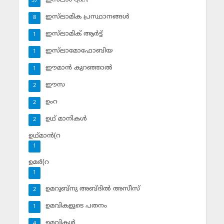
37
ഇസ്‌ലാമിക പ്രസ്ഥാനങ്ങള്‍
8
ഇസ്‌ലാമിക് ആര്‍ട്ട്
1
ഇസ്‌ലാമോഫോബിയ
1
ഈമാന്‍ കുറഞ്ഞാല്‍
1
ഈസ
2
ഉംറ
2
ഉഥ് മാനികള്‍
2
ഉഥ്മാന്‍(റ
1
ഉമര്‍(റ
1
ഉമറുബ്‌നു അബ്ദില്‍ അസീസ്‌
2
ഉമവികളുടെ പതനം
1
ഉമവികള്‍
4