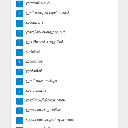
ഇഅ്തികാഫ്‌
1
ഇഖ്‌വാനുല്‍ മുസ്‌ലിമൂന്‍
2
ഇജ്മാഅ്
1
ഇടയില്‍ തങ്ങുമ്പോള്‍
1
ഇടിമിന്നല്‍ വേളയില്‍
1
ഇദ്‌രീസ്‌
1
ഇനങ്ങള്‍
6
ഇന്‍ജീല്‍
1
ഇബ്‌നുതൈമിയ്യഃ
1
ഇബ്‌റാഹീം
2
ഇബ്‌റാഹീമിസ്വലാത്ത്
1
ഇമാം അബൂഹനീഫ
1
ഇമാം അഹ്മദുബ്‌നു ഹമ്പല്‍
1