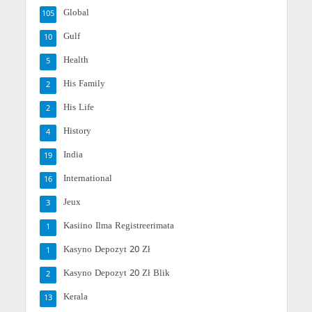
Global
105
Gulf
10
Health
5
His Family
2
His Life
2
History
4
India
19
International
16
Jeux
3
Kasiino Ilma Registreerimata
1
Kasyno Depozyt 20 Zł
1
Kasyno Depozyt 20 Zł Blik
2
Kerala
13