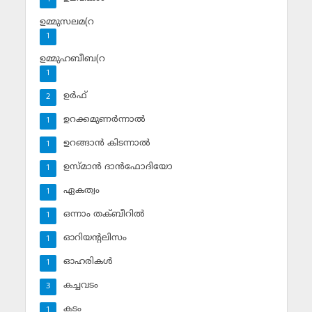
ഉമ്മുസലമ(റ
1
ഉമ്മുഹബീബ(റ
1
ഉര്‍ഫ്
2
ഉറക്കമുണര്‍ന്നാല്‍
1
ഉറങ്ങാന്‍ കിടന്നാല്‍
1
ഉസ്മാന്‍ ദാന്‍ഫോദിയോ
1
ഏകത്വം
1
ഒന്നാം തക്ബീറില്‍
1
ഓറിയന്റലിസം
1
ഓഹരികള്‍
1
കച്ചവടം
3
കടം
1