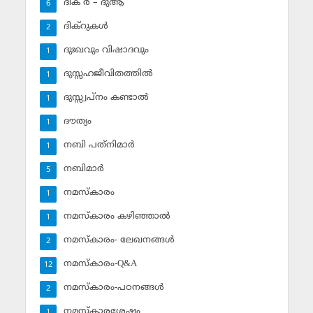
ദിക് ര്‍ – ദുആ
6
ദിക്‌റുകള്‍
2
ദുഃഖവും വിഷാദവും
1
ദുസ്സഹജീവിതത്തില്‍
1
ദുസ്സ്വപ്‌നം കണ്ടാല്‍
1
ദൗത്യം
1
നബി പത്‌നിമാര്‍
1
നബിമാര്‍
5
നമസ്‌കാരം
1
നമസ്‌കാരം കഴിഞ്ഞാല്‍
1
നമസ്‌കാരം- ലേഖനങ്ങള്‍
2
നമസ്‌കാരം-Q&A
12
നമസ്‌കാരം-പഠനങ്ങള്‍
2
നമസ്‌കാരശേഷം
1