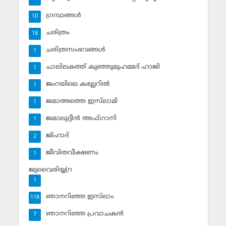
ഗ്രന്ഥങ്ങള്‍
10
ചരിത്രം
18
ചരിത്രസംഭവങ്ങള്‍
1
ചാലിലകത്ത് കുഞ്ഞുമുഹമ്മദ് ഹാജി
1
ജംറയിലെ കല്ലേറില്‍
1
ജമാഅത്തെ ഇസ്‌ലാമി
1
ജമാലുദ്ദീന്‍ അഫ്ഗാനി
1
ജിഹാദ്‌
2
ജീവിതവീക്ഷണം
1
ജുവൈരിയ്യ(റ
1
ഞാനറിഞ്ഞ ഇസ്‌ലാം
118
ഞാനറിഞ്ഞ പ്രവാചകന്‍
7