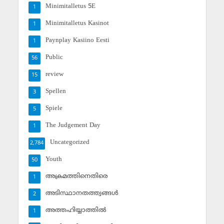
Minimitalletus 5E
1
Minimitalletus Kasinot
1
Paynplay Kasiino Eesti
1
Public
56
review
15
Spellen
3
Spiele
5
The Judgement Day
1
Uncategorized
2,784
Youth
50
അക്രമത്തിനെതിരെ
1
അടിസ്ഥാനതത്ത്വങ്ങള്‍
2
അത്തഹിയ്യാത്തില്‍
1