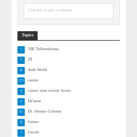
Click here to post a comment
Topics
10E Talletusbonus
1
25
1
Arab World
8
casino
171
casino utan svensk licens
3
Da'awat
5
Dr. Alwaye Column
51
Games
8
Giochi
1