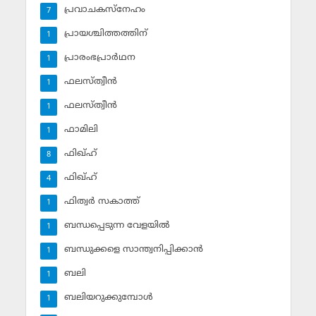
പ്രവാചകസ്‌നേഹം
7
പ്രായശ്ചിത്തത്തിന്
1
പ്രാരംഭപ്രാര്‍ഥന
1
ഫലസ്ത്വീൻ
1
ഫലസ്ത്വീൻ
1
ഫാമിലി
1
ഫിഖ്ഹ്
8
ഫിഖ്ഹ്‌
4
ഫിത്വര്‍ സകാത്ത്‌
1
ബന്ധപ്പെടുന്ന വേളയില്‍
1
ബന്ധുക്കളെ സാന്ത്വനിപ്പിക്കാന്‍
1
ബലി
1
ബലിയറുക്കുമ്പോള്‍
1