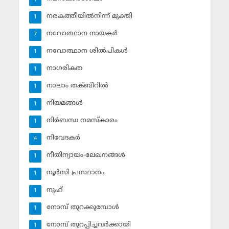
നരകത്തീയില്‍നിന്ന് മുക്തി
1
നവോത്ഥാന നായകര്‍
7
നവോത്ഥാന ശില്‍പികള്‍
1
നാഗരികത
1
നാലാം തക്ബീറില്‍
1
നിയമങ്ങള്‍
1
നിര്‍ബന്ധ നമസ്‌കാരം
1
നിവേദകര്‍
4
നീതിന്യായം-ലേഖനങ്ങള്‍
1
നൂര്‍സി പ്രസ്ഥാനം
1
നൂഹ്‌
1
നോമ്പ് തുറക്കുമ്പോള്‍
1
നോമ്പ് തുറപ്പിച്ചവര്‍ക്കായി
1