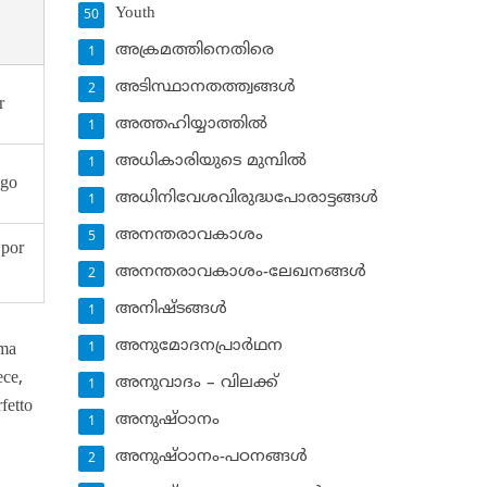
Youth
50
അക്രമത്തിനെതിരെ
1
അടിസ്ഥാനതത്ത്വങ്ങള്‍
2
r
അത്തഹിയ്യാത്തില്‍
1
അധികാരിയുടെ മുമ്പില്‍
1
ngo
അധിനിവേശവിരുദ്ധപോരാട്ടങ്ങള്‍
1
അനന്തരാവകാശം
5
Spor
അനന്തരാവകാശം-ലേഖനങ്ങള്‍
2
അനിഷ്ടങ്ങള്‍
1
അനുമോദനപ്രാര്‍ഥന
ima
1
ece,
അനുവാദം – വിലക്ക്‌
1
fetto
അനുഷ്ഠാനം
1
അനുഷ്ഠാനം-പഠനങ്ങള്‍
2