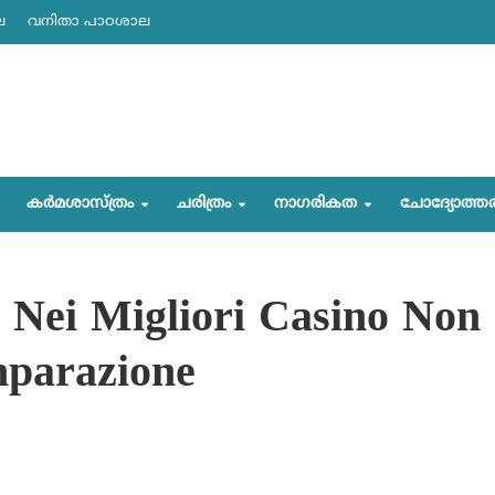
ല
വനിതാ പാഠശാല
കര്‍മശാസ്ത്രം
ചരിത്രം
നാഗരികത
ചോദ്യോത്ത
 Nei Migliori Casino Non
parazione