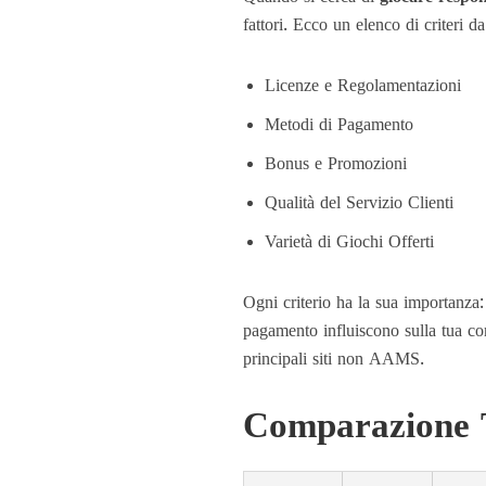
fattori. Ecco un elenco di criteri d
Licenze e Regolamentazioni
Metodi di Pagamento
Bonus e Promozioni
Qualità del Servizio Clienti
Varietà di Giochi Offerti
Ogni criterio ha la sua importanza:
pagamento influiscono sulla tua com
principali siti non AAMS.
Comparazione 