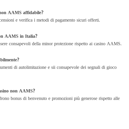
 non AAMS affidabile?
ecensioni e verifica i metodi di pagamento sicuri offerti.
non AAMS in Italia?
essere consapevoli della minor protezione rispetto ai casino AAMS.
bilmente?
trumenti di autolimitazione e sii consapevole dei segnali di gioco
 casino non AAMS?
rono bonus di benvenuto e promozioni più generose rispetto alle