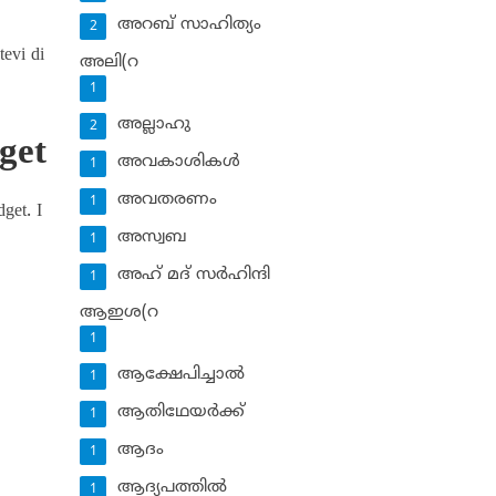
അറബ് സാഹിത്യം
2
tevi di
അലി(റ
1
അല്ലാഹു
2
get
അവകാശികള്‍
1
അവതരണം
1
dget. I
അസ്വബ
1
അഹ് മദ് സര്‍ഹിന്ദി
1
ആഇശ(റ
1
ആക്ഷേപിച്ചാല്‍
1
ആതിഥേയര്‍ക്ക്
1
ആദം
1
ആദ്യപത്തില്‍
1