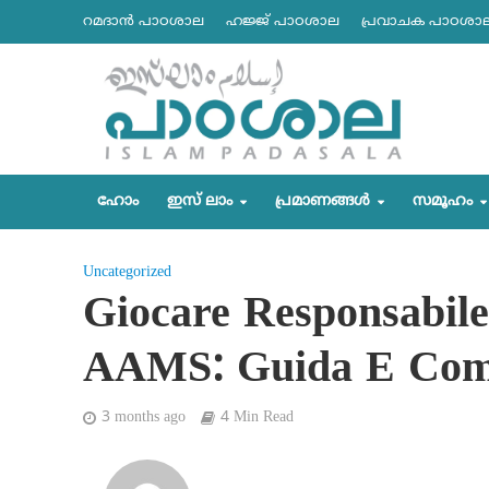
റമദാന്‍ പാഠശാല
ഹജ്ജ് പാഠശാല
പ്രവാചക പാഠശാ
ഹോം
ഇസ് ലാം
പ്രമാണങ്ങള്‍
സമൂഹം
Uncategorized
Giocare Responsabile
AAMS: Guida E Com
3 months ago
4 Min Read