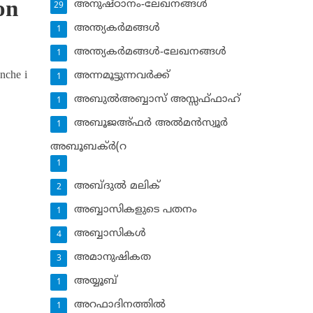
on
അനുഷ്ഠാനം-ലേഖനങ്ങള്‍
29
അന്ത്യകര്‍മങ്ങള്‍
1
അന്ത്യകര്‍മങ്ങള്‍-ലേഖനങ്ങള്‍
1
anche i
അന്നമൂട്ടുന്നവര്‍ക്ക്
1
അബുല്‍അബ്ബാസ് അസ്സഫ്ഫാഹ്‌
1
അബൂജഅ്ഫര്‍ അല്‍മന്‍സ്വൂര്‍
1
അബൂബക്ര്‍(റ
1
അബ്ദുല്‍ മലിക്‌
2
അബ്ബാസികളുടെ പതനം
1
അബ്ബാസികള്‍
4
അമാനുഷികത
3
അയ്യൂബ്‌
1
അറഫാദിനത്തില്‍
1