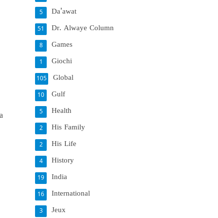
Da'awat
5
Dr. Alwaye Column
51
Games
8
Giochi
1
Global
105
Gulf
10
Health
5
a
His Family
2
His Life
2
History
4
India
19
International
16
Jeux
3