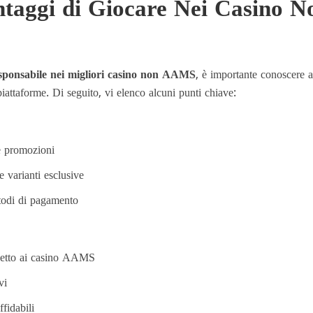
ntaggi di Giocare Nei Casino N
esponsabile nei migliori casino non AAMS
, è importante conoscere 
piattaforme. Di seguito, vi elenco alcuni punti chiave:
e promozioni
e varianti esclusive
etodi di pagamento
spetto ai casino AAMS
vi
ffidabili