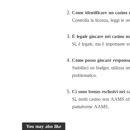
Come identificare un casino
Controlla la licenza, leggi le r
È legale giocare nei casino 
Sì, è legale, ma è importante 
Come posso giocare responsa
Stabilisci un budget, utilizza s
problematico.
Ci sono bonus esclusivi nei
Sì, molti casino non AAMS off
piattaforme AAMS.
You may also like