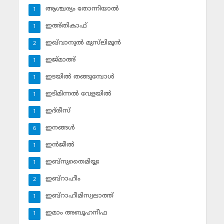
ആശ്ചര്യം തോന്നിയാല്‍
1
ഇഅ്തികാഫ്‌
1
ഇഖ്‌വാനുല്‍ മുസ്‌ലിമൂന്‍
2
ഇജ്മാഅ്
1
ഇടയില്‍ തങ്ങുമ്പോള്‍
1
ഇടിമിന്നല്‍ വേളയില്‍
1
ഇദ്‌രീസ്‌
1
ഇനങ്ങള്‍
6
ഇന്‍ജീല്‍
1
ഇബ്‌നുതൈമിയ്യഃ
1
ഇബ്‌റാഹീം
2
ഇബ്‌റാഹീമിസ്വലാത്ത്
1
ഇമാം അബൂഹനീഫ
1