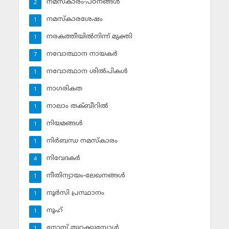
നമസ്‌കാരം-പഠനങ്ങള്‍
2
നമസ്‌കാരശേഷം
1
നരകത്തീയില്‍നിന്ന് മുക്തി
1
നവോത്ഥാന നായകര്‍
7
നവോത്ഥാന ശില്‍പികള്‍
1
നാഗരികത
1
നാലാം തക്ബീറില്‍
1
നിയമങ്ങള്‍
1
നിര്‍ബന്ധ നമസ്‌കാരം
1
നിവേദകര്‍
4
നീതിന്യായം-ലേഖനങ്ങള്‍
1
നൂര്‍സി പ്രസ്ഥാനം
1
നൂഹ്‌
1
നോമ്പ് തുറക്കുമ്പോള്‍
1