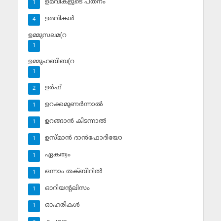
ഉമവികളുടെ പതനം
1
ഉമവികള്‍
4
ഉമ്മുസലമ(റ
1
ഉമ്മുഹബീബ(റ
1
ഉര്‍ഫ്
2
ഉറക്കമുണര്‍ന്നാല്‍
1
ഉറങ്ങാന്‍ കിടന്നാല്‍
1
ഉസ്മാന്‍ ദാന്‍ഫോദിയോ
1
ഏകത്വം
1
ഒന്നാം തക്ബീറില്‍
1
ഓറിയന്റലിസം
1
ഓഹരികള്‍
1