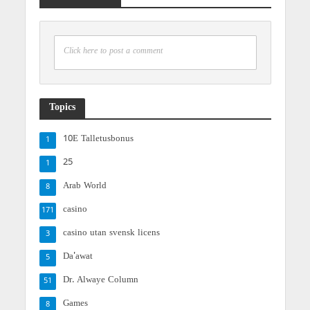
Click here to post a comment
Topics
10E Talletusbonus
1
25
1
Arab World
8
casino
171
casino utan svensk licens
3
Da'awat
5
Dr. Alwaye Column
51
Games
8