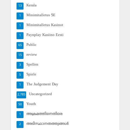
Kerala
13
Minimitalletus 5E
1
Minimitalletus Kasinot
1
Paynplay Kasiino Eesti
1
Public
65
review
15
Spellen
3
Spiele
5
The Judgement Day
1
Uncategorized
2,785
Youth
50
അക്രമത്തിനെതിരെ
1
അടിസ്ഥാനതത്ത്വങ്ങള്‍
2