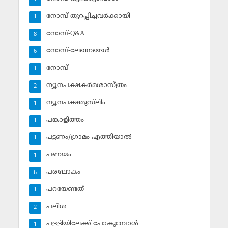
നോമ്പ് തുറപ്പിച്ചവര്‍ക്കായി
1
നോമ്പ്-Q&A
8
നോമ്പ്-ലേഖനങ്ങള്‍
6
നോമ്പ്‌
1
ന്യൂനപക്ഷകര്‍മശാസ്ത്രം
2
ന്യൂനപക്ഷമുസ്‌ലിം
1
പങ്കാളിത്തം
1
പട്ടണം/ഗ്രാമം എത്തിയാല്‍
1
പണയം
1
പരലോകം
6
പറയേണ്ടത്
1
പലിശ
2
പള്ളിയിലേക്ക് പോകുമ്പോള്‍
1