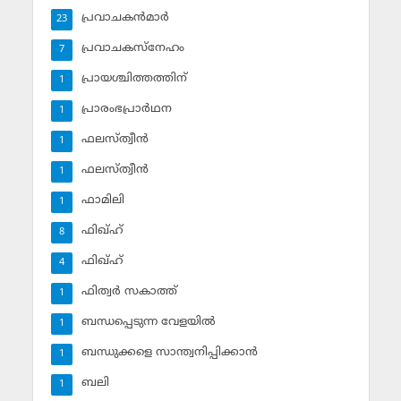
പ്രവാചകന്‍മാര്‍
23
പ്രവാചകസ്‌നേഹം
7
പ്രായശ്ചിത്തത്തിന്
1
പ്രാരംഭപ്രാര്‍ഥന
1
ഫലസ്ത്വീൻ
1
ഫലസ്ത്വീൻ
1
ഫാമിലി
1
ഫിഖ്ഹ്
8
ഫിഖ്ഹ്‌
4
ഫിത്വര്‍ സകാത്ത്‌
1
ബന്ധപ്പെടുന്ന വേളയില്‍
1
ബന്ധുക്കളെ സാന്ത്വനിപ്പിക്കാന്‍
1
ബലി
1