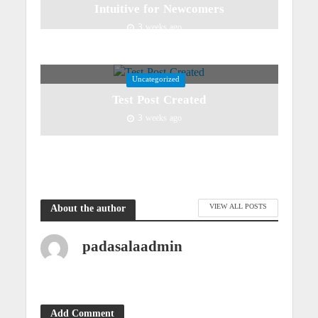
Intuitive for Newcomers
3 weeks ago
Uncategorized
Test Post Created
3 weeks ago
VIEW ALL POSTS
About the author
padasalaadmin
Add Comment