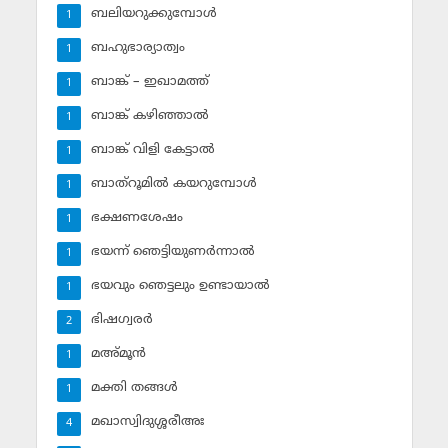
ബലിയറുക്കുമ്പോള്‍
1
ബഹുഭാര്യാത്വം
1
ബാങ്ക് – ഇഖാമത്ത്
1
ബാങ്ക് കഴിഞ്ഞാല്‍
1
ബാങ്ക് വിളി കേട്ടാല്‍
1
ബാത്‌റൂമില്‍ കയറുമ്പോള്‍
1
ഭക്ഷണശേഷം
1
ഭയന്ന് ഞെട്ടിയുണര്‍ന്നാല്‍
1
ഭയവും ഞെട്ടലും ഉണ്ടായാല്‍
1
ഭിഷഗ്വരര്‍
2
മഅ്മൂന്‍
1
മക്തി തങ്ങള്‍
1
മഖാസ്വിദുശ്ശരീഅഃ
4