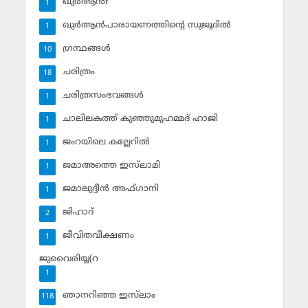
ഖുര്‍ആന്‍r
1
ഖുര്‍ആന്‍പാരായണത്തിന്റെ സുജൂദില്‍
1
ഗ്രന്ഥങ്ങള്‍
10
ചരിത്രം
18
ചരിത്രസംഭവങ്ങള്‍
1
ചാലിലകത്ത് കുഞ്ഞുമുഹമ്മദ് ഹാജി
1
ജംറയിലെ കല്ലേറില്‍
1
ജമാഅത്തെ ഇസ്‌ലാമി
1
ജമാലുദ്ദീന്‍ അഫ്ഗാനി
1
ജിഹാദ്‌
2
ജീവിതവീക്ഷണം
1
ജുവൈരിയ്യ(റ
1
ഞാനറിഞ്ഞ ഇസ്‌ലാം
118