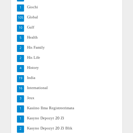
Giochi
1
Global
105
Gulf
10
Health
5
His Family
2
His Life
2
History
4
India
19
International
16
Jeux
3
Kasiino Ilma Registreerimata
1
Kasyno Depozyt 20 Zł
1
Kasyno Depozyt 20 Zł Blik
2