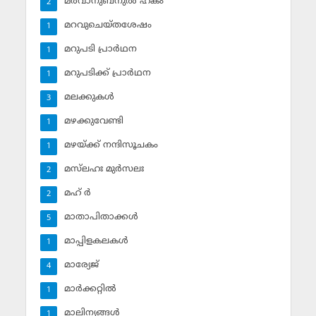
മര്‍വാനുബ്‌നുല്‍ ഹകം
2
മറവുചെയ്തശേഷം
1
മറുപടി പ്രാര്‍ഥന
1
മറുപടിക്ക് പ്രാര്‍ഥന
1
മലക്കുകള്‍
3
മഴക്കുവേണ്ടി
1
മഴയ്ക്ക് നന്ദിസൂചകം
1
മസ്‌ലഹഃ മുര്‍സലഃ
2
മഹ് ര്‍
2
മാതാപിതാക്കള്‍
5
മാപ്പിളകലകള്‍
1
മാര്യേജ്
4
മാര്‍ക്കറ്റില്‍
1
മാലിന്യങ്ങള്‍
1