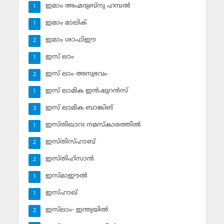
ഇമാം അഹ്മദുബ്‌നു ഹമ്പല്‍
1
ഇമാം മാലിക്
1
ഇമാം ശാഫിഈ
2
ഇസ് ലാം
1
ഇസ് ലാം അനുഭവം
2
ഇസ് ലാമിക ഇന്‍ഷുറന്‍സ്‌
1
ഇസ് ലാമിക ബാങ്കിങ്‌
3
ഇസ്തിഖാറഃ നമസ്‌കാരത്തില്‍
1
ഇസ്തിസ്ഹാബ്
2
ഇസ്തിഹ്‌സാന്‍
2
ഇസ്മാഈല്‍
1
ഇസ്ഹാഖ്‌
1
ഇസ്‌ലാം- ഇന്ത്യയില്‍
2