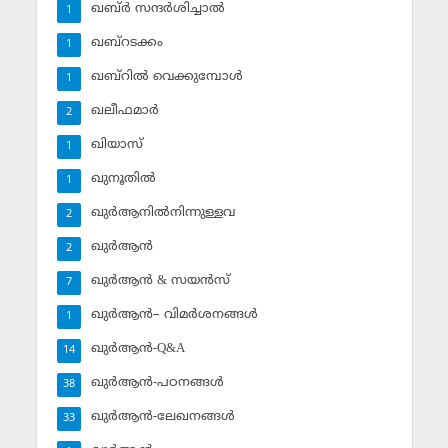
ഖബ്ര്‍ സന്ദര്‍ശിച്ചാല്‍
1
ഖബ്‌റടക്കം
1
ഖബ്‌റില്‍ വെക്കുമ്പോള്‍
1
ഖലീഫമാര്‍
2
ഖിയാസ്
1
ഖുനൂതില്‍
1
ഖുര്‍ആനില്‍നിന്നുള്ളവ
2
ഖുര്‍ആന്‍
2
ഖുര്‍ആന്‍ & സയന്‍സ്‌
7
ഖുര്‍ആന്‍– വിമര്‍ശനങ്ങള്‍
1
ഖുര്‍ആന്‍-Q&A
14
ഖുര്‍ആന്‍-പഠനങ്ങള്‍
38
ഖുര്‍ആന്‍-ലേഖനങ്ങള്‍
33