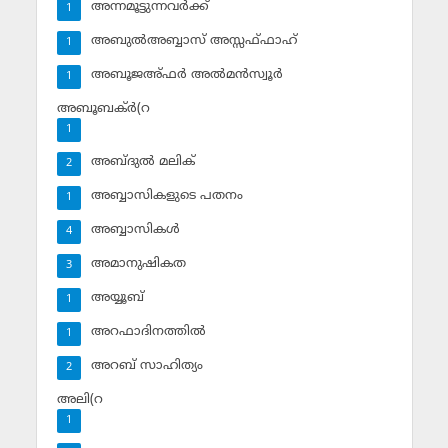
അന്നമൂട്ടുന്നവര്‍ക്ക്
1
അബുല്‍അബ്ബാസ് അസ്സഫ്ഫാഹ്‌
1
അബൂജഅ്ഫര്‍ അല്‍മന്‍സ്വൂര്‍
1
അബൂബക്ര്‍(റ
1
അബ്ദുല്‍ മലിക്‌
2
അബ്ബാസികളുടെ പതനം
1
അബ്ബാസികള്‍
4
അമാനുഷികത
3
അയ്യൂബ്‌
1
അറഫാദിനത്തില്‍
1
അറബ് സാഹിത്യം
2
അലി(റ
1