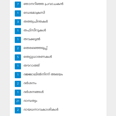
ഞാനറിഞ്ഞ പ്രവാചകന്‍
7
ഡെമോക്രസി
1
തത്ത്വചിന്തകര്‍
3
തഫ്‌സീറുകള്‍
1
തവക്കുല്‍
1
തെരഞ്ഞെടുപ്പ്
2
തെറ്റുധാരണകള്‍
5
തൗറാത്ത്
1
ദജ്ജാലില്‍നിന്ന് അഭയം
1
ദര്‍ശനം
2
ദര്‍ശനങ്ങള്‍
1
ദാമ്പത്യം
21
ദായധനാവകാശികള്‍
2