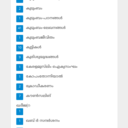
കുടുംബം
2
കുടുംബം-പഠനങ്ങള്‍
1
കുടുംബം-ലേഖനങ്ങള്‍
41
കുടുംബജീവിതം
1
കുട്ടികള്‍
10
കുരിശുയുദ്ധങ്ങള്‍
9
കേരളമുസ്‌ലിം ഐക്യസംഘം
1
കോപംതോന്നിയാല്‍
1
ക്രോഡീകരണം
2
കൗണ്‍സലിങ്‌
7
ഖദീജ(റ
1
ഖബ് ര്‍ സന്ദര്‍ശനം
1