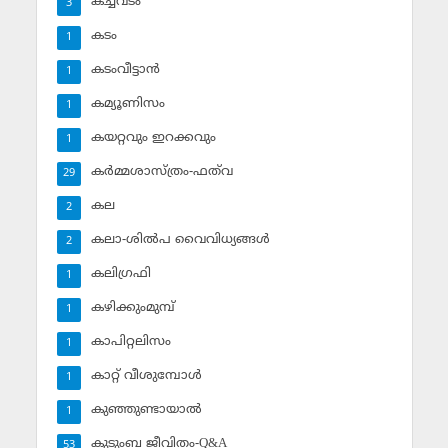
കച്ചവടം
3
കടം
1
കടംവീട്ടാന്‍
1
കമ്യൂണിസം
1
കയറ്റവും ഇറക്കവും
1
കര്‍മ്മശാസ്ത്രം-ഫത്‌വ
29
കല
2
കലാ-ശില്‍പ വൈവിധ്യങ്ങള്‍
2
കലിഗ്രഫി
1
കഴിക്കുംമുമ്പ്
1
കാപിറ്റലിസം
1
കാറ്റ് വീശുമ്പോള്‍
1
കുഞ്ഞുണ്ടായാല്‍
1
കുടുംബ ജീവിതം-Q&A
53