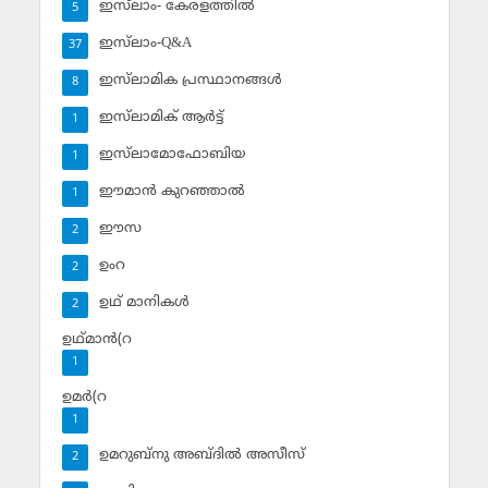
ഇസ്‌ലാം- കേരളത്തില്‍
5
ഇസ്‌ലാം-Q&A
37
ഇസ്‌ലാമിക പ്രസ്ഥാനങ്ങള്‍
8
ഇസ്‌ലാമിക് ആര്‍ട്ട്
1
ഇസ്‌ലാമോഫോബിയ
1
ഈമാന്‍ കുറഞ്ഞാല്‍
1
ഈസ
2
ഉംറ
2
ഉഥ് മാനികള്‍
2
ഉഥ്മാന്‍(റ
1
ഉമര്‍(റ
1
ഉമറുബ്‌നു അബ്ദില്‍ അസീസ്‌
2