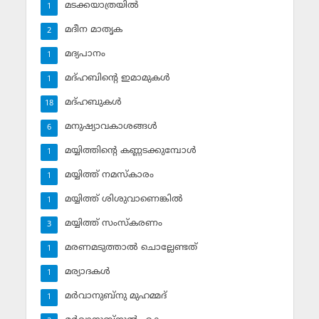
മടക്കയാത്രയില്‍
1
മദീന മാതൃക
2
മദ്യപാനം
1
മദ്ഹബിന്റെ ഇമാമുകള്‍
1
മദ്ഹബുകള്‍
18
മനുഷ്യാവകാശങ്ങള്‍
6
മയ്യിത്തിന്റെ കണ്ണടക്കുമ്പോള്‍
1
മയ്യിത്ത് നമസ്‌കാരം
1
മയ്യിത്ത് ശിശുവാണെങ്കില്‍
1
മയ്യിത്ത് സംസ്‌കരണം
3
മരണമടുത്താല്‍ ചൊല്ലേണ്ടത്
1
മര്യാദകള്‍
1
മര്‍വാനുബ്‌നു മുഹമ്മദ്
1