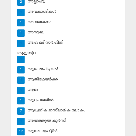
അല്ലാഹു
2
അവകാശികള്‍
1
അവതരണം
1
അസ്വബ
1
അഹ് മദ് സര്‍ഹിന്ദി
1
ആഇശ(റ
1
ആക്ഷേപിച്ചാല്‍
1
ആതിഥേയര്‍ക്ക്
1
ആദം
1
ആദ്യപത്തില്‍
1
ആധുനിക ഇസ്‌ലാമിക ലോകം
7
ആയത്തുല്‍ കുര്‍സി
1
ആരോഗ്യം-Q&A
12