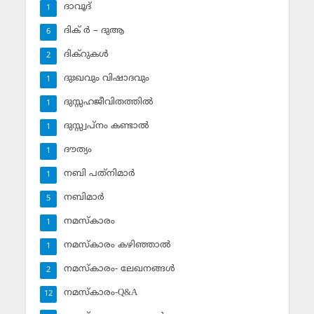
ദാവൂദ്‌
1
ദിക് ര്‍ – ദുആ
6
ദിക്‌റുകള്‍
2
ദുഃഖവും വിഷാദവും
1
ദുസ്സഹജീവിതത്തില്‍
1
ദുസ്സ്വപ്‌നം കണ്ടാല്‍
1
ദൗത്യം
1
നബി പത്‌നിമാര്‍
1
നബിമാര്‍
5
നമസ്‌കാരം
1
നമസ്‌കാരം കഴിഞ്ഞാല്‍
1
നമസ്‌കാരം- ലേഖനങ്ങള്‍
2
നമസ്‌കാരം-Q&A
12