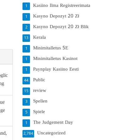
Kasiino Ilma Registreerimata
1
Kasyno Depozyt 20 Zł
1
Kasyno Depozyt 20 Zł Blik
2
Kerala
13
Minimitalletus 5E
1
Minimitalletus Kasinot
1
Paynplay Kasiino Eesti
1
öglic
Public
44
ung
review
15
Spellen
eue
3
age
Spiele
5
The Judgement Day
1
and,
Uncategorized
2,784