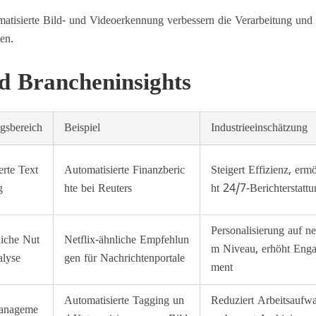
atisierte Bild- und Videoerkennung verbessern die Verarbeitung und
en.
d Brancheninsights
sbereich
Beispiel
Industrieeinschätzung
erte Text
Automatisierte Finanzberic
Steigert Effizienz, erm
g
hte bei Reuters
ht 24/7-Berichterstatt
Personalisierung auf n
liche Nut
Netflix-ähnliche Empfehlun
m Niveau, erhöht Eng
alyse
gen für Nachrichtenportale
ment
Automatisierte Tagging un
Reduziert Arbeitsaufw
anageme