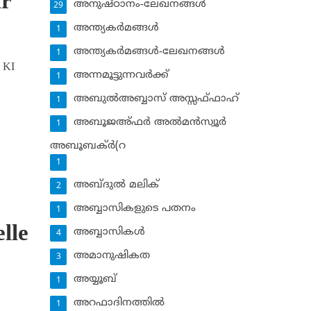
ur
അനുഷ്ഠാനം-ലേഖനങ്ങള്‍
29
അന്ത്യകര്‍മങ്ങള്‍
1
അന്ത്യകര്‍മങ്ങള്‍-ലേഖനങ്ങള്‍
1
. KI
അന്നമൂട്ടുന്നവര്‍ക്ക്
1
അബുല്‍അബ്ബാസ് അസ്സഫ്ഫാഹ്‌
1
അബൂജഅ്ഫര്‍ അല്‍മന്‍സ്വൂര്‍
1
അബൂബക്ര്‍(റ
1
അബ്ദുല്‍ മലിക്‌
2
അബ്ബാസികളുടെ പതനം
1
lle
അബ്ബാസികള്‍
4
അമാനുഷികത
3
അയ്യൂബ്‌
1
അറഫാദിനത്തില്‍
1