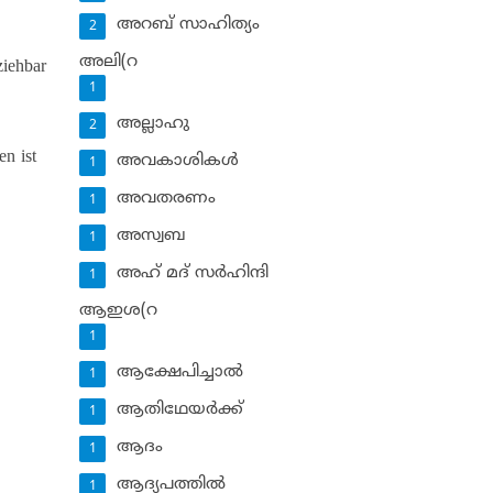
അറബ് സാഹിത്യം
2
അലി(റ
ziehbar
1
അല്ലാഹു
2
en ist
അവകാശികള്‍
1
അവതരണം
1
അസ്വബ
1
അഹ് മദ് സര്‍ഹിന്ദി
1
ആഇശ(റ
1
ആക്ഷേപിച്ചാല്‍
1
ആതിഥേയര്‍ക്ക്
1
ആദം
1
ആദ്യപത്തില്‍
1