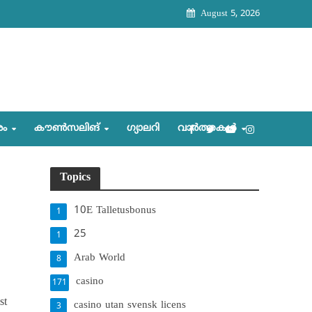
August 5, 2026
രം
കൗണ്‍സലിങ്‌
ഗ്യാലറി
വാര്‍ത്തകള്‍
Topics
10E Talletusbonus
1
25
1
Arab World
8
casino
171
st
casino utan svensk licens
3