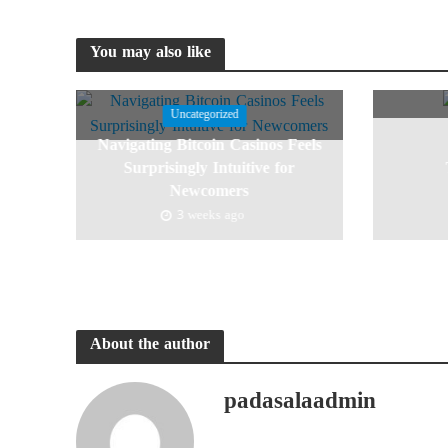
You may also like
Uncategorized
Navigating Bitcoin Casinos Feels
Surprisingly Intuitive for
Newcomers
3 weeks ago
About the author
padasalaadmin