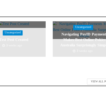
Uncategorized
Uncategorized
Navigating PayID Payment
Test Post Created
Makes Best Online Pokies
Australia Surprisingly Simp
3 weeks ago
3 weeks ago
VIEW ALL 