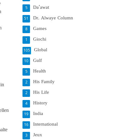
e
Da'awat
5
n
Dr. Alwaye Column
51
n
Games
8
Giochi
1
Global
105
Gulf
10
Health
5
His Family
2
in
His Life
2
History
4
ellen
India
19
International
16
alte
Jeux
3