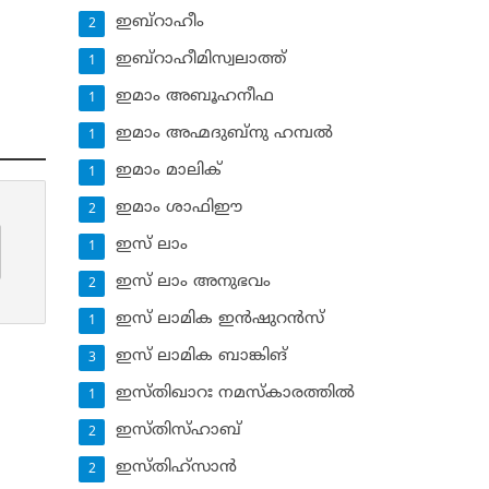
ഇബ്‌റാഹീം
2
ഇബ്‌റാഹീമിസ്വലാത്ത്
1
ഇമാം അബൂഹനീഫ
1
ഇമാം അഹ്മദുബ്‌നു ഹമ്പല്‍
1
ഇമാം മാലിക്
1
ഇമാം ശാഫിഈ
2
ഇസ് ലാം
1
ഇസ് ലാം അനുഭവം
2
ഇസ് ലാമിക ഇന്‍ഷുറന്‍സ്‌
1
ഇസ് ലാമിക ബാങ്കിങ്‌
3
ഇസ്തിഖാറഃ നമസ്‌കാരത്തില്‍
1
ഇസ്തിസ്ഹാബ്
2
ഇസ്തിഹ്‌സാന്‍
2