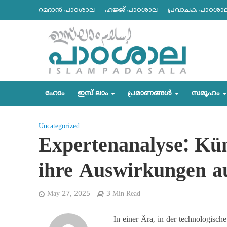
റമദാന്‍ പാഠശാല
ഹജ്ജ് പാഠശാല
പ്രവാചക പാഠശാ
ഹോം
ഇസ് ലാം
പ്രമാണങ്ങള്‍
സമൂഹം
Uncategorized
Expertenanalyse: Küns
ihre Auswirkungen a
May 27, 2025
3 Min Read
In einer Ära, in der technologisch