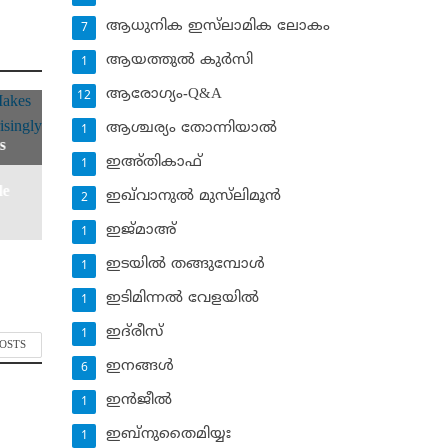
ആധുനിക ഇസ്‌ലാമിക ലോകം
7
ആയത്തുല്‍ കുര്‍സി
1
ആരോഗ്യം-Q&A
12
ആശ്ചര്യം തോന്നിയാല്‍
1
s
ഇഅ്തികാഫ്‌
1
le
ഇഖ്‌വാനുല്‍ മുസ്‌ലിമൂന്‍
2
ഇജ്മാഅ്
1
ഇടയില്‍ തങ്ങുമ്പോള്‍
1
ഇടിമിന്നല്‍ വേളയില്‍
1
ഇദ്‌രീസ്‌
1
POSTS
ഇനങ്ങള്‍
6
ഇന്‍ജീല്‍
1
ഇബ്‌നുതൈമിയ്യഃ
1