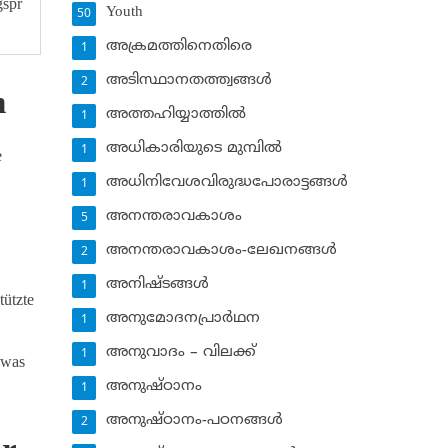
gspr
Youth
50
അക്രമത്തിനെതിരെ
1
അടിസ്ഥാനതത്ത്വങ്ങള്‍
2
n
അത്തഹിയ്യാത്തില്‍
1
അധികാരിയുടെ മുമ്പില്‍
1
e
അധിനിവേശവിരുദ്ധപോരാട്ടങ്ങള്‍
1
അനന്തരാവകാശം
5
അനന്തരാവകാശം-ലേഖനങ്ങള്‍
2
അനിഷ്ടങ്ങള്‍
1
ützte
അനുമോദനപ്രാര്‍ഥന
1
അനുവാദം – വിലക്ക്‌
1
 was
അനുഷ്ഠാനം
1
അനുഷ്ഠാനം-പഠനങ്ങള്‍
2