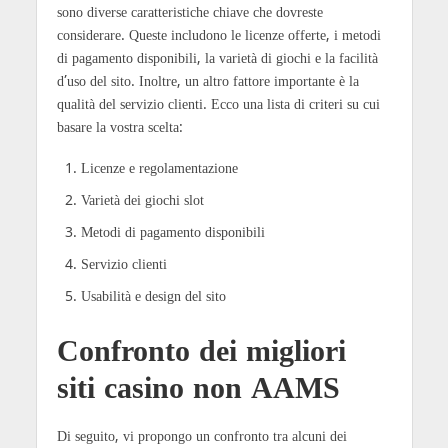
sono diverse caratteristiche chiave che dovreste
considerare. Queste includono le licenze offerte, i metodi
di pagamento disponibili, la varietà di giochi e la facilità
d’uso del sito. Inoltre, un altro fattore importante è la
qualità del servizio clienti. Ecco una lista di criteri su cui
basare la vostra scelta:
Licenze e regolamentazione
Varietà dei giochi slot
Metodi di pagamento disponibili
Servizio clienti
Usabilità e design del sito
Confronto dei migliori
siti casino non AAMS
Di seguito, vi propongo un confronto tra alcuni dei