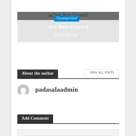
Uncategorized
Test Post Created
3 weeks ago
VIEW ALL POSTS
About the author
padasalaadmin
Add Comment