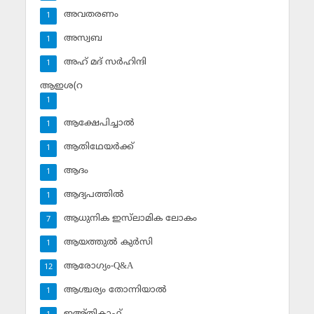
അവതരണം
1
അസ്വബ
1
അഹ് മദ് സര്‍ഹിന്ദി
1
ആഇശ(റ
1
ആക്ഷേപിച്ചാല്‍
1
ആതിഥേയര്‍ക്ക്
1
ആദം
1
ആദ്യപത്തില്‍
1
ആധുനിക ഇസ്‌ലാമിക ലോകം
7
ആയത്തുല്‍ കുര്‍സി
1
ആരോഗ്യം-Q&A
12
ആശ്ചര്യം തോന്നിയാല്‍
1
ഇഅ്തികാഫ്‌