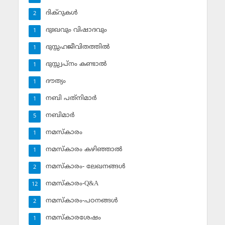
ദിക്‌റുകള്‍
2
ദുഃഖവും വിഷാദവും
1
ദുസ്സഹജീവിതത്തില്‍
1
ദുസ്സ്വപ്‌നം കണ്ടാല്‍
1
ദൗത്യം
1
നബി പത്‌നിമാര്‍
1
നബിമാര്‍
5
നമസ്‌കാരം
1
നമസ്‌കാരം കഴിഞ്ഞാല്‍
1
നമസ്‌കാരം- ലേഖനങ്ങള്‍
2
നമസ്‌കാരം-Q&A
12
നമസ്‌കാരം-പഠനങ്ങള്‍
2
നമസ്‌കാരശേഷം
1