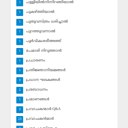
പള്ളിയില്‍നിന്നിറങ്ങിയാല്‍
1
പുകഴ്ത്തിയാല്‍
1
പുതുവസ്ത്രം ധരിച്ചാല്‍
1
പുറത്തുവന്നാല്‍
1
പൂര്‍വികശരീഅത്ത്
1
പേമാരി നിറുത്താന്‍
1
പ്രചാരണം
1
പ്രതിജ്ഞാനിയമങ്ങള്‍
1
പ്രധാന ഘടകങ്ങള്‍
3
പ്രബോധനം
2
പ്രമാണങ്ങള്‍
1
പ്രവാചകന്മാര്‍-Q&A
3
പ്രവാചകന്‍മാര്‍
23