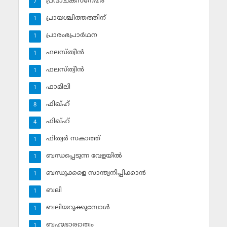
പ്രവാചകസ്‌നേഹം
7
പ്രായശ്ചിത്തത്തിന്
1
പ്രാരംഭപ്രാര്‍ഥന
1
ഫലസ്ത്വീൻ
1
ഫലസ്ത്വീൻ
1
ഫാമിലി
1
ഫിഖ്ഹ്
8
ഫിഖ്ഹ്‌
4
ഫിത്വര്‍ സകാത്ത്‌
1
ബന്ധപ്പെടുന്ന വേളയില്‍
1
ബന്ധുക്കളെ സാന്ത്വനിപ്പിക്കാന്‍
1
ബലി
1
ബലിയറുക്കുമ്പോള്‍
1
ബഹുഭാര്യാത്വം
1