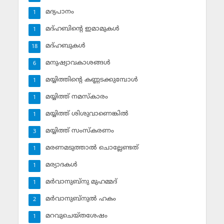
മദ്യപാനം
1
മദ്ഹബിന്റെ ഇമാമുകള്‍
1
മദ്ഹബുകള്‍
18
മനുഷ്യാവകാശങ്ങള്‍
6
മയ്യിത്തിന്റെ കണ്ണടക്കുമ്പോള്‍
1
മയ്യിത്ത് നമസ്‌കാരം
1
മയ്യിത്ത് ശിശുവാണെങ്കില്‍
1
മയ്യിത്ത് സംസ്‌കരണം
3
മരണമടുത്താല്‍ ചൊല്ലേണ്ടത്
1
മര്യാദകള്‍
1
മര്‍വാനുബ്‌നു മുഹമ്മദ്
1
മര്‍വാനുബ്‌നുല്‍ ഹകം
2
മറവുചെയ്തശേഷം
1