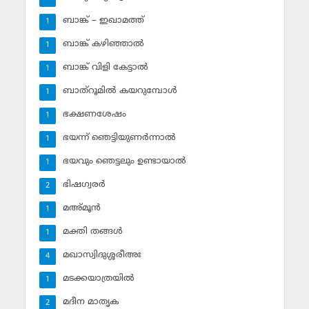
ബാങ്ക് – ഇഖാമത്ത്
1
ബാങ്ക് കഴിഞ്ഞാല്‍
1
ബാങ്ക് വിളി കേട്ടാല്‍
1
ബാത്‌റൂമില്‍ കയറുമ്പോള്‍
1
ഭക്ഷണശേഷം
1
ഭയന്ന് ഞെട്ടിയുണര്‍ന്നാല്‍
1
ഭയവും ഞെട്ടലും ഉണ്ടായാല്‍
1
ഭിഷഗ്വരര്‍
2
മഅ്മൂന്‍
1
മക്തി തങ്ങള്‍
1
മഖാസ്വിദുശ്ശരീഅഃ
4
മടക്കയാത്രയില്‍
1
മദീന മാതൃക
2