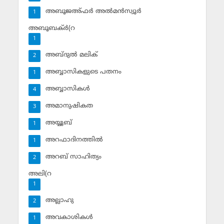
അബൂജഅ്ഫര്‍ അല്‍മന്‍സ്വൂര്‍
1
അബൂബക്ര്‍(റ
1
അബ്ദുല്‍ മലിക്‌
2
അബ്ബാസികളുടെ പതനം
1
അബ്ബാസികള്‍
4
അമാനുഷികത
3
അയ്യൂബ്‌
1
അറഫാദിനത്തില്‍
1
അറബ് സാഹിത്യം
2
അലി(റ
1
അല്ലാഹു
2
അവകാശികള്‍
1