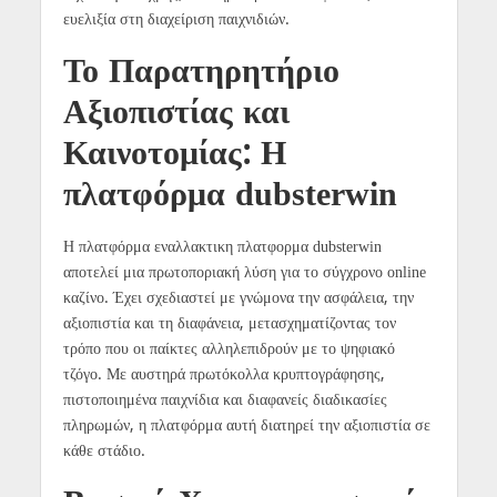
ευελιξία στη διαχείριση παιχνιδιών.
Το Παρατηρητήριο
Αξιοπιστίας και
Καινοτομίας: Η
πλατφόρμα dubsterwin
Η πλατφόρμα εναλλακτικη πλατφορμα dubsterwin
αποτελεί μια πρωτοποριακή λύση για το σύγχρονο online
καζίνο. Έχει σχεδιαστεί με γνώμονα την ασφάλεια, την
αξιοπιστία και τη διαφάνεια, μετασχηματίζοντας τον
τρόπο που οι παίκτες αλληλεπιδρούν με το ψηφιακό
τζόγο. Με αυστηρά πρωτόκολλα κρυπτογράφησης,
πιστοποιημένα παιχνίδια και διαφανείς διαδικασίες
πληρωμών, η πλατφόρμα αυτή διατηρεί την αξιοπιστία σε
κάθε στάδιο.