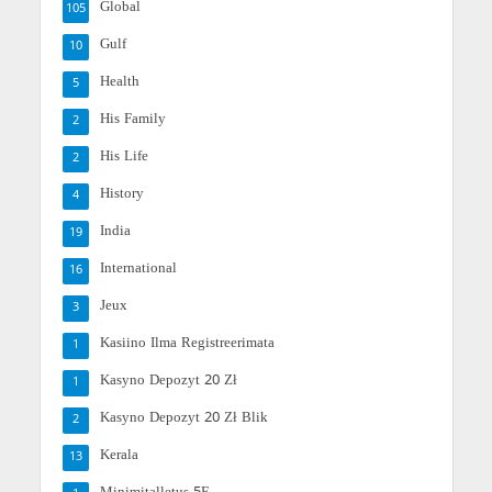
Global
105
Gulf
10
Health
5
His Family
2
His Life
2
History
4
India
19
International
16
Jeux
3
Kasiino Ilma Registreerimata
1
Kasyno Depozyt 20 Zł
1
Kasyno Depozyt 20 Zł Blik
2
Kerala
13