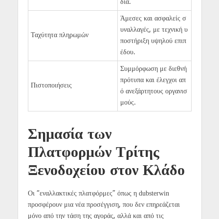
δια.
Άμεσες και ασφαλείς σ
υναλλαγές, με τεχνική υ
Ταχύτητα πληρωμών
ποστήριξη υψηλού επιπ
έδου.
Συμμόρφωση με διεθνή
πρότυπα και έλεγχοι απ
Πιστοποιήσεις
ό ανεξάρτητους οργανισ
μούς.
Σημασία των
Πλατφορμών Τρίτης
Ξενοδοχείου στον Κλάδο
Οι “εναλλακτικές πλατφόρμες” όπως η dubsterwin
προσφέρουν μια νέα προσέγγιση, που δεν επηρεάζεται
μόνο από την τάση της αγοράς, αλλά και από τις