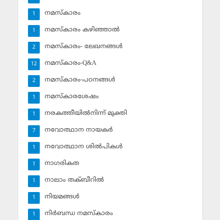
നമസ്‌കാരം
1
നമസ്‌കാരം കഴിഞ്ഞാല്‍
1
നമസ്‌കാരം- ലേഖനങ്ങള്‍
2
നമസ്‌കാരം-Q&A
12
നമസ്‌കാരം-പഠനങ്ങള്‍
2
നമസ്‌കാരശേഷം
1
നരകത്തീയില്‍നിന്ന് മുക്തി
1
നവോത്ഥാന നായകര്‍
7
നവോത്ഥാന ശില്‍പികള്‍
1
നാഗരികത
1
നാലാം തക്ബീറില്‍
1
നിയമങ്ങള്‍
1
നിര്‍ബന്ധ നമസ്‌കാരം
1