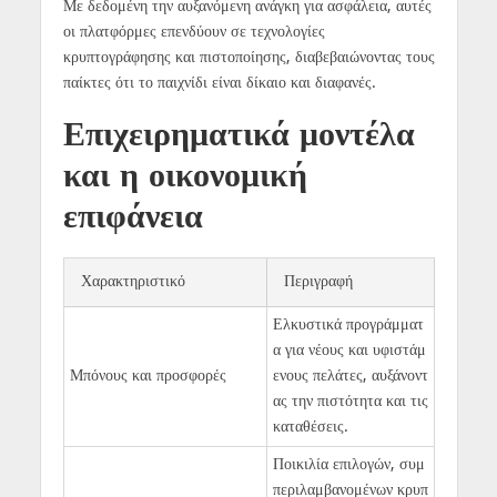
Με δεδομένη την αυξανόμενη ανάγκη για ασφάλεια, αυτές
οι πλατφόρμες επενδύουν σε τεχνολογίες
κρυπτογράφησης και πιστοποίησης, διαβεβαιώνοντας τους
παίκτες ότι το παιχνίδι είναι δίκαιο και διαφανές.
Επιχειρηματικά μοντέλα
και η οικονομική
επιφάνεια
Χαρακτηριστικό
Περιγραφή
Ελκυστικά προγράμματ
α για νέους και υφιστάμ
Μπόνους και προσφορές
ενους πελάτες, αυξάνοντ
ας την πιστότητα και τις
καταθέσεις.
Ποικιλία επιλογών, συμ
περιλαμβανομένων κρυπ