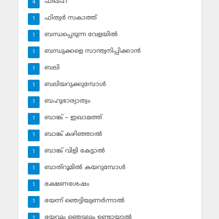
ഫിഖ്ഹ്‌
4
ഫിത്വര്‍ സകാത്ത്‌
1
ബന്ധപ്പെടുന്ന വേളയില്‍
1
ബന്ധുക്കളെ സാന്ത്വനിപ്പിക്കാന്‍
1
ബലി
1
ബലിയറുക്കുമ്പോള്‍
1
ബഹുഭാര്യാത്വം
1
ബാങ്ക് – ഇഖാമത്ത്
1
ബാങ്ക് കഴിഞ്ഞാല്‍
1
ബാങ്ക് വിളി കേട്ടാല്‍
1
ബാത്‌റൂമില്‍ കയറുമ്പോള്‍
1
ഭക്ഷണശേഷം
1
ഭയന്ന് ഞെട്ടിയുണര്‍ന്നാല്‍
1
ഭയവും ഞെട്ടലും ഉണ്ടായാല്‍
1