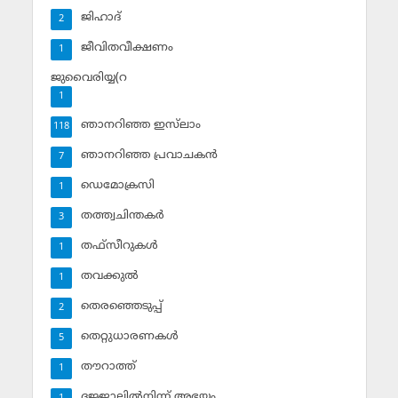
ജിഹാദ്‌
2
ജീവിതവീക്ഷണം
1
ജുവൈരിയ്യ(റ
1
ഞാനറിഞ്ഞ ഇസ്‌ലാം
118
ഞാനറിഞ്ഞ പ്രവാചകന്‍
7
ഡെമോക്രസി
1
തത്ത്വചിന്തകര്‍
3
തഫ്‌സീറുകള്‍
1
തവക്കുല്‍
1
തെരഞ്ഞെടുപ്പ്
2
തെറ്റുധാരണകള്‍
5
തൗറാത്ത്
1
ദജ്ജാലില്‍നിന്ന് അഭയം