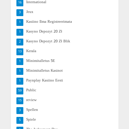
International
16
Jeux
3
Kasiino Ilma Registreerimata
1
Kasyno Depozyt 20 Zł
1
Kasyno Depozyt 20 Zł Blik
2
Kerala
13
Minimitalletus 5E
1
Minimitalletus Kasinot
1
Paynplay Kasiino Eesti
1
Public
59
review
15
Spellen
3
Spiele
5