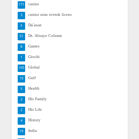
casino
171
casino utan svensk licens
3
Da'awat
5
Dr. Alwaye Column
51
Games
8
Giochi
1
Global
105
Gulf
10
Health
5
His Family
2
His Life
2
History
4
India
19