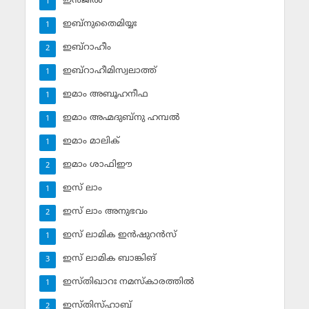
ഇന്‍ജീല്‍
1
ഇബ്‌നുതൈമിയ്യഃ
1
ഇബ്‌റാഹീം
2
ഇബ്‌റാഹീമിസ്വലാത്ത്
1
ഇമാം അബൂഹനീഫ
1
ഇമാം അഹ്മദുബ്‌നു ഹമ്പല്‍
1
ഇമാം മാലിക്
1
ഇമാം ശാഫിഈ
2
ഇസ് ലാം
1
ഇസ് ലാം അനുഭവം
2
ഇസ് ലാമിക ഇന്‍ഷുറന്‍സ്‌
1
ഇസ് ലാമിക ബാങ്കിങ്‌
3
ഇസ്തിഖാറഃ നമസ്‌കാരത്തില്‍
1
ഇസ്തിസ്ഹാബ്
2