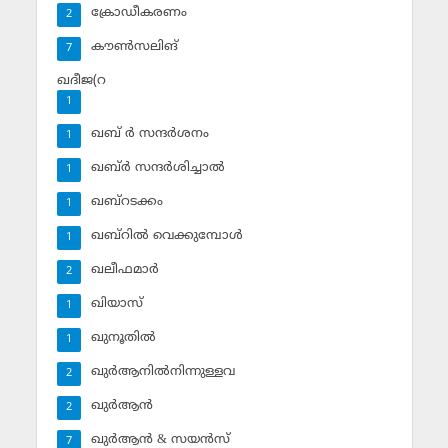
ക്രോഡീകരണം
2
കൗണ്‍സലിങ്‌
7
ഖദീജ(റ
1
ഖബ് ര്‍ സന്ദര്‍ശനം
1
ഖബ്ര്‍ സന്ദര്‍ശിച്ചാല്‍
1
ഖബ്‌റടക്കം
1
ഖബ്‌റില്‍ വെക്കുമ്പോള്‍
1
ഖലീഫമാര്‍
2
ഖിയാസ്
1
ഖുനൂതില്‍
1
ഖുര്‍ആനില്‍നിന്നുള്ളവ
2
ഖുര്‍ആന്‍
2
ഖുര്‍ആന്‍ & സയന്‍സ്‌
7