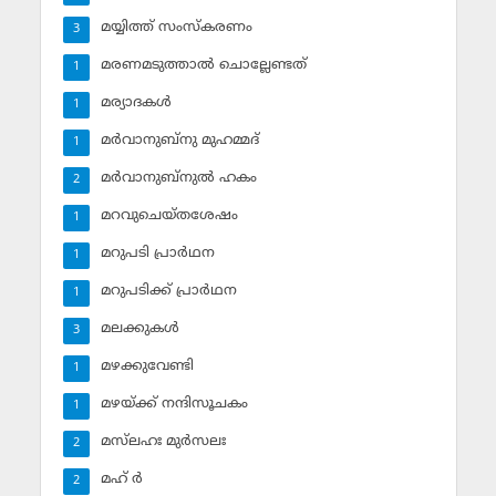
മയ്യിത്ത് സംസ്‌കരണം
3
മരണമടുത്താല്‍ ചൊല്ലേണ്ടത്
1
മര്യാദകള്‍
1
മര്‍വാനുബ്‌നു മുഹമ്മദ്
1
മര്‍വാനുബ്‌നുല്‍ ഹകം
2
മറവുചെയ്തശേഷം
1
മറുപടി പ്രാര്‍ഥന
1
മറുപടിക്ക് പ്രാര്‍ഥന
1
മലക്കുകള്‍
3
മഴക്കുവേണ്ടി
1
മഴയ്ക്ക് നന്ദിസൂചകം
1
മസ്‌ലഹഃ മുര്‍സലഃ
2
മഹ് ര്‍
2