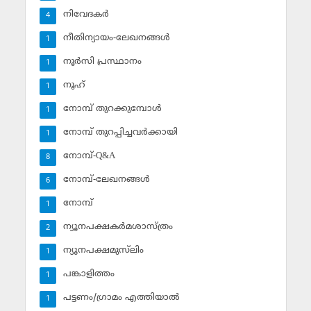
നിവേദകര്‍
4
നീതിന്യായം-ലേഖനങ്ങള്‍
1
നൂര്‍സി പ്രസ്ഥാനം
1
നൂഹ്‌
1
നോമ്പ് തുറക്കുമ്പോള്‍
1
നോമ്പ് തുറപ്പിച്ചവര്‍ക്കായി
1
നോമ്പ്-Q&A
8
നോമ്പ്-ലേഖനങ്ങള്‍
6
നോമ്പ്‌
1
ന്യൂനപക്ഷകര്‍മശാസ്ത്രം
2
ന്യൂനപക്ഷമുസ്‌ലിം
1
പങ്കാളിത്തം
1
പട്ടണം/ഗ്രാമം എത്തിയാല്‍
1