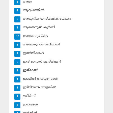
ആദം
1
ആദ്യപത്തില്‍
1
ആധുനിക ഇസ്‌ലാമിക ലോകം
7
ആയത്തുല്‍ കുര്‍സി
1
ആരോഗ്യം-Q&A
12
ആശ്ചര്യം തോന്നിയാല്‍
1
ഇഅ്തികാഫ്‌
1
ഇഖ്‌വാനുല്‍ മുസ്‌ലിമൂന്‍
2
ഇജ്മാഅ്
1
ഇടയില്‍ തങ്ങുമ്പോള്‍
1
ഇടിമിന്നല്‍ വേളയില്‍
1
ഇദ്‌രീസ്‌
1
ഇനങ്ങള്‍
6