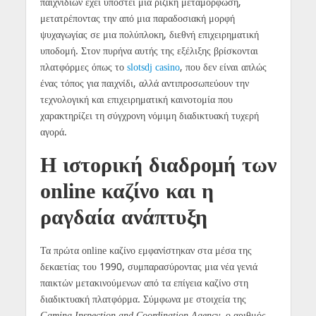
παιχνιδιών έχει υποστεί μια ριζική μεταμόρφωση,
μετατρέποντας την από μια παραδοσιακή μορφή
ψυχαγωγίας σε μια πολύπλοκη, διεθνή επιχειρηματική
υποδομή. Στον πυρήνα αυτής της εξέλιξης βρίσκονται
πλατφόρμες όπως το
slotsdj casino
, που δεν είναι απλώς
ένας τόπος για παιχνίδι, αλλά αντιπροσωπεύουν την
τεχνολογική και επιχειρηματική καινοτομία που
χαρακτηρίζει τη σύγχρονη νόμιμη διαδικτυακή τυχερή
αγορά.
Η ιστορική διαδρομή των
online καζίνο και η
ραγδαία ανάπτυξη
Τα πρώτα online καζίνο εμφανίστηκαν στα μέσα της
δεκαετίας του 1990, συμπαρασύροντας μια νέα γενιά
παικτών μετακινούμενων από τα επίγεια καζίνο στη
διαδικτυακή πλατφόρμα. Σύμφωνα με στοιχεία της