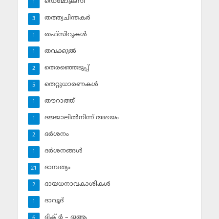
ഡെമോക്രസി
1
തത്ത്വചിന്തകര്‍
3
തഫ്‌സീറുകള്‍
1
തവക്കുല്‍
1
തെരഞ്ഞെടുപ്പ്
2
തെറ്റുധാരണകള്‍
5
തൗറാത്ത്
1
ദജ്ജാലില്‍നിന്ന് അഭയം
1
ദര്‍ശനം
2
ദര്‍ശനങ്ങള്‍
1
ദാമ്പത്യം
21
ദായധനാവകാശികള്‍
2
ദാവൂദ്‌
1
ദിക് ര്‍ – ദുആ
6