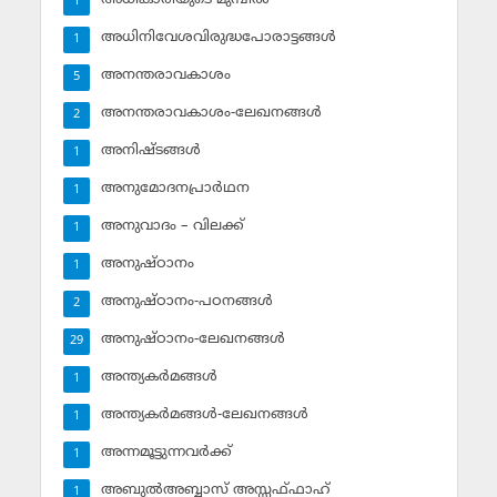
1
അധിനിവേശവിരുദ്ധപോരാട്ടങ്ങള്‍
1
അനന്തരാവകാശം
5
അനന്തരാവകാശം-ലേഖനങ്ങള്‍
2
അനിഷ്ടങ്ങള്‍
1
അനുമോദനപ്രാര്‍ഥന
1
അനുവാദം – വിലക്ക്‌
1
അനുഷ്ഠാനം
1
അനുഷ്ഠാനം-പഠനങ്ങള്‍
2
അനുഷ്ഠാനം-ലേഖനങ്ങള്‍
29
അന്ത്യകര്‍മങ്ങള്‍
1
അന്ത്യകര്‍മങ്ങള്‍-ലേഖനങ്ങള്‍
1
അന്നമൂട്ടുന്നവര്‍ക്ക്
1
അബുല്‍അബ്ബാസ് അസ്സഫ്ഫാഹ്‌
1