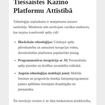
Tiešsaistes Kazino
Platformu Attīstībā
Tehnoloģiju uzplaukums ir neatņemama nozares
sastāvdaļa. Mūsdienās mēs novērojam vairākas tendences,
kas turpina transformēt spēļu vidi:
Blockchain tehnoloģijas:
Uzlabojot spēļu
pārredzamību un samazinot korupcijas riskus,
decentralizētas platformas popularitāte pieaug.
Programmatūras integrācija ar AI:
Personalizēta
spēļu pieredze un drošības uzraudzība reāllaikā.
Augstās tehnoloģijas mobilajā jomā:
Mobilās
lietotnes un progresīvās tīmekļa lietojumprogrammas
padara spēlēšanu lietotājam draudzīgāku un
pieejamāku.
Šie inovāciju virzieni ir ne tikai konkurences priekšrocība,