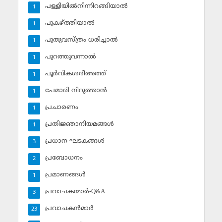
പള്ളിയില്‍നിന്നിറങ്ങിയാല്‍
1
പുകഴ്ത്തിയാല്‍
1
പുതുവസ്ത്രം ധരിച്ചാല്‍
1
പുറത്തുവന്നാല്‍
1
പൂര്‍വികശരീഅത്ത്
1
പേമാരി നിറുത്താന്‍
1
പ്രചാരണം
1
പ്രതിജ്ഞാനിയമങ്ങള്‍
1
പ്രധാന ഘടകങ്ങള്‍
3
പ്രബോധനം
2
പ്രമാണങ്ങള്‍
1
പ്രവാചകന്മാര്‍-Q&A
3
പ്രവാചകന്‍മാര്‍
23