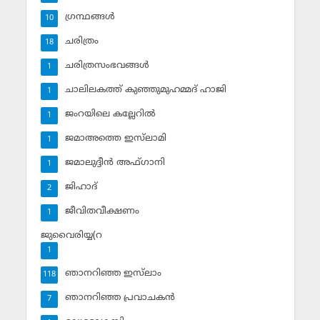
ഗ്രന്ഥങ്ങള്‍
10
ചരിത്രം
18
ചരിത്രസംഭവങ്ങള്‍
1
ചാലിലകത്ത് കുഞ്ഞുമുഹമ്മദ് ഹാജി
1
ജംറയിലെ കല്ലേറില്‍
1
ജമാഅത്തെ ഇസ്‌ലാമി
1
ജമാലുദ്ദീന്‍ അഫ്ഗാനി
1
ജിഹാദ്‌
2
ജീവിതവീക്ഷണം
1
ജുവൈരിയ്യ(റ
1
ഞാനറിഞ്ഞ ഇസ്‌ലാം
118
ഞാനറിഞ്ഞ പ്രവാചകന്‍
7