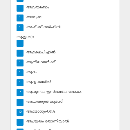
അവതരണം
1
അസ്വബ
1
അഹ് മദ് സര്‍ഹിന്ദി
1
ആഇശ(റ
1
ആക്ഷേപിച്ചാല്‍
1
ആതിഥേയര്‍ക്ക്
1
ആദം
1
ആദ്യപത്തില്‍
1
ആധുനിക ഇസ്‌ലാമിക ലോകം
7
ആയത്തുല്‍ കുര്‍സി
1
ആരോഗ്യം-Q&A
12
ആശ്ചര്യം തോന്നിയാല്‍
1