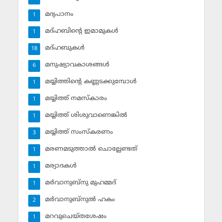
മദ്യപാനം
1
മദ്ഹബിന്റെ ഇമാമുകള്‍
1
മദ്ഹബുകള്‍
18
മനുഷ്യാവകാശങ്ങള്‍
6
മയ്യിത്തിന്റെ കണ്ണടക്കുമ്പോള്‍
1
മയ്യിത്ത് നമസ്‌കാരം
1
മയ്യിത്ത് ശിശുവാണെങ്കില്‍
1
മയ്യിത്ത് സംസ്‌കരണം
3
മരണമടുത്താല്‍ ചൊല്ലേണ്ടത്
1
മര്യാദകള്‍
1
മര്‍വാനുബ്‌നു മുഹമ്മദ്
1
മര്‍വാനുബ്‌നുല്‍ ഹകം
2
മറവുചെയ്തശേഷം
1