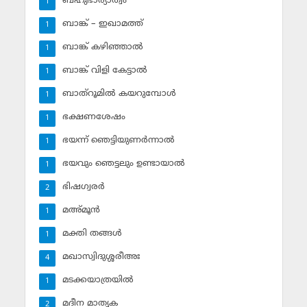
ബഹുഭാര്യാത്വം
1
ബാങ്ക് – ഇഖാമത്ത്
1
ബാങ്ക് കഴിഞ്ഞാല്‍
1
ബാങ്ക് വിളി കേട്ടാല്‍
1
ബാത്‌റൂമില്‍ കയറുമ്പോള്‍
1
ഭക്ഷണശേഷം
1
ഭയന്ന് ഞെട്ടിയുണര്‍ന്നാല്‍
1
ഭയവും ഞെട്ടലും ഉണ്ടായാല്‍
1
ഭിഷഗ്വരര്‍
2
മഅ്മൂന്‍
1
മക്തി തങ്ങള്‍
1
മഖാസ്വിദുശ്ശരീഅഃ
4
മടക്കയാത്രയില്‍
1
മദീന മാതൃക
2