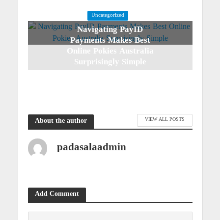
Uncategorized
Navigating PayID
Payments Makes Best
Online Pokies Australia
Surprisingly Simple
3 weeks ago
VIEW ALL POSTS
About the author
padasalaadmin
Add Comment