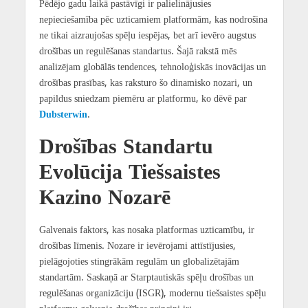
Pēdējo gadu laikā pastāvīgi ir palielinājusies
nepieciešamība pēc uzticamiem platformām, kas nodrošina
ne tikai aizraujošas spēļu iespējas, bet arī ievēro augstus
drošības un regulēšanas standartus. Šajā rakstā mēs
analizējam globālās tendences, tehnoloģiskās inovācijas un
drošības prasības, kas raksturo šo dinamisko nozari, un
papildus sniedzam piemēru ar platformu, ko dēvē par
Dubsterwin
.
Drošības Standartu
Evolūcija Tiešsaistes
Kazino Nozarē
Galvenais faktors, kas nosaka platformas uzticamību, ir
drošības līmenis. Nozare ir ievērojami attīstījusies,
pielāgojoties stingrākām regulām un globalizētajām
standartām. Saskaņā ar Starptautiskās spēļu drošības un
regulēšanas organizāciju (ISGR), modernu tiešsaistes spēļu