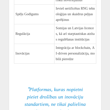
risku novērtējumus
Ievieš sertificētus RNG tehn
Spēļu Godīgums
oloģijas un skaidrus peļņas
aprēķinus
Somijas un Latvijas licence
Regulācija
s, kā arī starptautiskas atzīta
s regulēšanas institūcijas
Integrācija ar blockchain, A
Inovācijas
I-driven personalizācija, mo
bilā pieredze
“Platformas, kuras nopietni
pieiet drošības un inovāciju
standartiem, ne tikai palielina