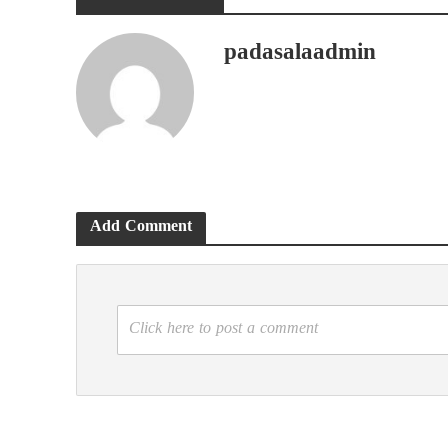
padasalaadmin
Add Comment
Click here to post a comment