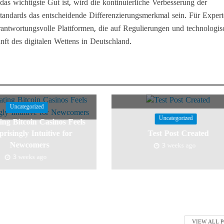
das wichtigste Gut ist, wird die kontinuierliche Verbesserung der
standards das entscheidende Differenzierungsmerkmal sein. Für Exper
rantwortungsvolle Plattformen, die auf Regulierungen und technologis
nft des digitalen Wettens in Deutschland.
Uncategorized
Uncategorized
ing Bitcoin Casinos Feels
risingly Intuitive for
Test Post Created
Newcomers
3 weeks ago
3 weeks ago
VIEW ALL 