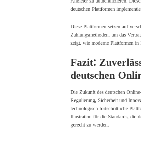
Anbieter zu authentifizieren. Dieser
deutschen Plattformen implementie
Diese Plattformen setzen auf versc
Zahlungsmethoden, um das Vertraue
zeigt, wie moderne Plattformen in 
Fazit: Zuverläs
deutschen Onli
Die Zukunft des deutschen Online-
Regulierung, Sicherheit und Innovat
technologisch fortschrittliche Plat
Illustration für die Standards, d
gerecht zu werden.