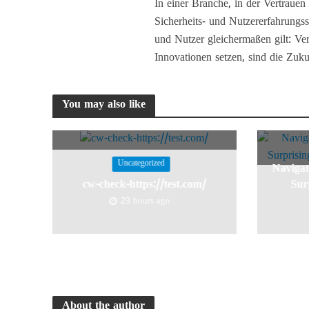
In einer Branche, in der Vertrauen 
Sicherheits- und Nutzererfahrungs
und Nutzer gleichermaßen gilt: Ve
Innovationen setzen, sind die Zuku
You may also like
Uncategorized
Navigat
cw-check-https://test.com/
Surp
23 hours ago
About the author