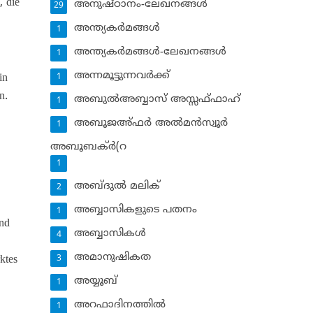
, die
അനുഷ്ഠാനം-ലേഖനങ്ങള്‍
29
അന്ത്യകര്‍മങ്ങള്‍
1
അന്ത്യകര്‍മങ്ങള്‍-ലേഖനങ്ങള്‍
1
അന്നമൂട്ടുന്നവര്‍ക്ക്
in
1
n.
അബുല്‍അബ്ബാസ് അസ്സഫ്ഫാഹ്‌
1
അബൂജഅ്ഫര്‍ അല്‍മന്‍സ്വൂര്‍
1
അബൂബക്ര്‍(റ
1
അബ്ദുല്‍ മലിക്‌
2
അബ്ബാസികളുടെ പതനം
1
und
അബ്ബാസികള്‍
4
അമാനുഷികത
ktes
3
അയ്യൂബ്‌
1
അറഫാദിനത്തില്‍
1