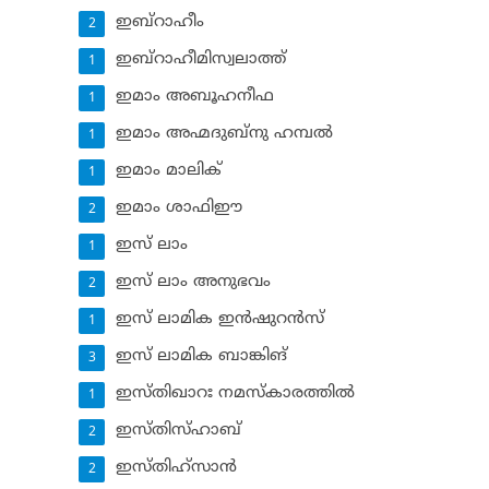
ഇബ്‌റാഹീം
2
ഇബ്‌റാഹീമിസ്വലാത്ത്
1
ഇമാം അബൂഹനീഫ
1
ഇമാം അഹ്മദുബ്‌നു ഹമ്പല്‍
1
ഇമാം മാലിക്
1
ഇമാം ശാഫിഈ
2
ഇസ് ലാം
1
ഇസ് ലാം അനുഭവം
2
ഇസ് ലാമിക ഇന്‍ഷുറന്‍സ്‌
1
ഇസ് ലാമിക ബാങ്കിങ്‌
3
ഇസ്തിഖാറഃ നമസ്‌കാരത്തില്‍
1
ഇസ്തിസ്ഹാബ്
2
ഇസ്തിഹ്‌സാന്‍
2