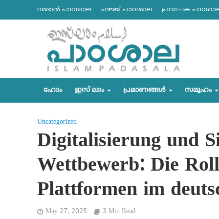
റമദാന്‍ പാഠശാല
ഹജ്ജ് പാഠശാല
പ്രവാചക പാഠശാ
ഹോം
ഇസ് ലാം
പ്രമാണങ്ങള്‍
സമൂഹം
Uncategorized
Digitalisierung und S
Wettbewerb: Die Roll
Plattformen im deut
May 27, 2025
3 Min Read