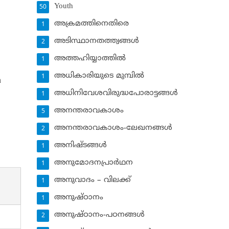
Youth
50
അക്രമത്തിനെതിരെ
1
അടിസ്ഥാനതത്ത്വങ്ങള്‍
2
അത്തഹിയ്യാത്തില്‍
1
അധികാരിയുടെ മുമ്പില്‍
1
n
അധിനിവേശവിരുദ്ധപോരാട്ടങ്ങള്‍
1
അനന്തരാവകാശം
5
അനന്തരാവകാശം-ലേഖനങ്ങള്‍
2
അനിഷ്ടങ്ങള്‍
1
അനുമോദനപ്രാര്‍ഥന
1
അനുവാദം – വിലക്ക്‌
1
അനുഷ്ഠാനം
1
അനുഷ്ഠാനം-പഠനങ്ങള്‍
2