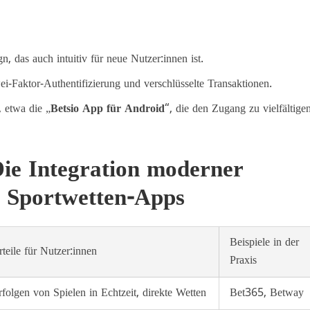
, das auch intuitiv für neue Nutzer:innen ist.
i-Faktor-Authentifizierung und verschlüsselte Transaktionen.
, etwa die „
Betsio App für Android
“, die den Zugang zu vielfältige
Die Integration moderner
n Sportwetten-Apps
Beispiele in der
rteile für Nutzer:innen
Praxis
rfolgen von Spielen in Echtzeit, direkte Wetten
Bet365, Betway