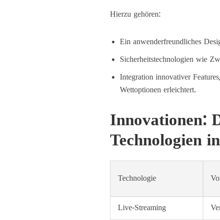
Hierzu gehören:
Ein anwenderfreundliches Design
Sicherheitstechnologien wie Zwe
Integration innovativer Features
Wettoptionen erleichtert.
Innovationen: 
Technologien i
Technologie
Vo
Live-Streaming
Ve