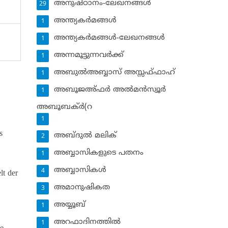
അനുഷ്ഠാനം-ലേഖനങ്ങള്‍
29
അന്ത്യകര്‍മങ്ങള്‍
1
അന്ത്യകര്‍മങ്ങള്‍-ലേഖനങ്ങള്‍
1
അന്നമൂട്ടുന്നവര്‍ക്ക്
1
അബുല്‍അബ്ബാസ് അസ്സഫ്ഫാഹ്‌
1
അബൂജഅ്ഫര്‍ അല്‍മന്‍സ്വൂര്‍
1
അബൂബക്ര്‍(റ
1
s
അബ്ദുല്‍ മലിക്‌
2
അബ്ബാസികളുടെ പതനം
1
അബ്ബാസികള്‍
4
lt der
അമാനുഷികത
3
അയ്യൂബ്‌
1
അറഫാദിനത്തില്‍
1