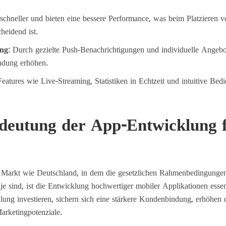
schneller und bieten eine bessere Performance, was beim Platzieren 
heidend ist.
ung
: Durch gezielte Push-Benachrichtigungen und individuelle Angebo
ndung erhöhen.
Features wie Live-Streaming, Statistiken in Echtzeit und intuitive Bed
edeutung der App-Entwicklung 
Markt wie Deutschland, in dem die gesetzlichen Rahmenbedingungen
je sind, ist die Entwicklung hochwertiger mobiler Applikationen essen
lung investieren, sichern sich eine stärkere Kundenbindung, erhöhen 
Marketingpotenziale.