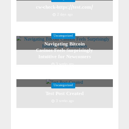
cw-check-https://test.com/
2 days ago
Uncategorized
Navigating Bitcoin
Casinos Feels Surprisingly
Intuitive for Newcomers
3 weeks ago
Uncategorized
Test Post Created
3 weeks ago