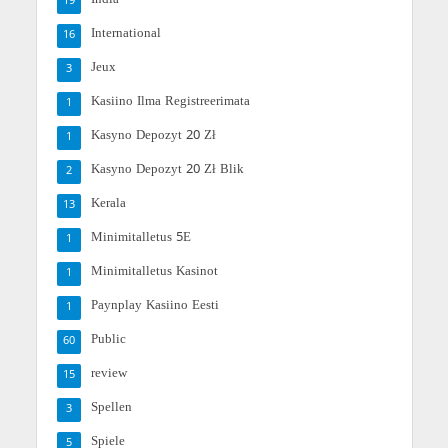
19
International
16
Jeux
3
Kasiino Ilma Registreerimata
1
Kasyno Depozyt 20 Zł
1
Kasyno Depozyt 20 Zł Blik
2
Kerala
13
Minimitalletus 5E
1
Minimitalletus Kasinot
1
Paynplay Kasiino Eesti
1
Public
60
review
15
Spellen
3
Spiele
5