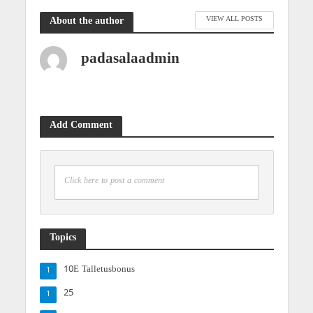
VIEW ALL POSTS
About the author
padasalaadmin
Add Comment
Click here to post a comment
Topics
10E Talletusbonus
1
25
1