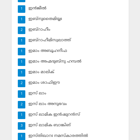
ഇന്‍ജീല്‍
1
ഇബ്‌നുതൈമിയ്യഃ
1
ഇബ്‌റാഹീം
2
ഇബ്‌റാഹീമിസ്വലാത്ത്
1
ഇമാം അബൂഹനീഫ
1
ഇമാം അഹ്മദുബ്‌നു ഹമ്പല്‍
1
ഇമാം മാലിക്
1
ഇമാം ശാഫിഈ
2
ഇസ് ലാം
1
ഇസ് ലാം അനുഭവം
2
ഇസ് ലാമിക ഇന്‍ഷുറന്‍സ്‌
1
ഇസ് ലാമിക ബാങ്കിങ്‌
3
ഇസ്തിഖാറഃ നമസ്‌കാരത്തില്‍
1