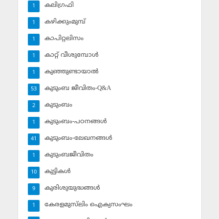
കലിഗ്രഫി
1
കഴിക്കുംമുമ്പ്
1
കാപിറ്റലിസം
1
കാറ്റ് വീശുമ്പോള്‍
1
കുഞ്ഞുണ്ടായാല്‍
1
കുടുംബ ജീവിതം-Q&A
53
കുടുംബം
2
കുടുംബം-പഠനങ്ങള്‍
1
കുടുംബം-ലേഖനങ്ങള്‍
41
കുടുംബജീവിതം
1
കുട്ടികള്‍
10
കുരിശുയുദ്ധങ്ങള്‍
9
കേരളമുസ്‌ലിം ഐക്യസംഘം
1