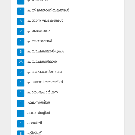
പ്രചാരണം
1
പ്രതിജ്ഞാനിയമങ്ങള്‍
1
പ്രധാന ഘടകങ്ങള്‍
3
പ്രബോധനം
2
പ്രമാണങ്ങള്‍
1
പ്രവാചകന്മാര്‍-Q&A
3
പ്രവാചകന്‍മാര്‍
23
പ്രവാചകസ്‌നേഹം
7
പ്രായശ്ചിത്തത്തിന്
1
പ്രാരംഭപ്രാര്‍ഥന
1
ഫലസ്ത്വീൻ
1
ഫലസ്ത്വീൻ
1
ഫാമിലി
1
ഫിഖ്ഹ്
8