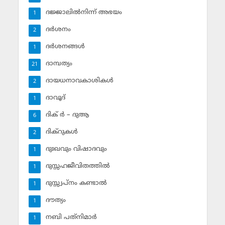
ദജ്ജാലില്‍നിന്ന് അഭയം
1
ദര്‍ശനം
2
ദര്‍ശനങ്ങള്‍
1
ദാമ്പത്യം
21
ദായധനാവകാശികള്‍
2
ദാവൂദ്‌
1
ദിക് ര്‍ – ദുആ
6
ദിക്‌റുകള്‍
2
ദുഃഖവും വിഷാദവും
1
ദുസ്സഹജീവിതത്തില്‍
1
ദുസ്സ്വപ്‌നം കണ്ടാല്‍
1
ദൗത്യം
1
നബി പത്‌നിമാര്‍
1