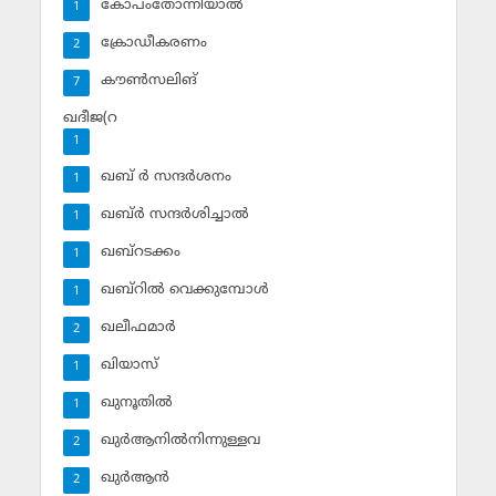
കോപംതോന്നിയാല്‍
1
ക്രോഡീകരണം
2
കൗണ്‍സലിങ്‌
7
ഖദീജ(റ
1
ഖബ് ര്‍ സന്ദര്‍ശനം
1
ഖബ്ര്‍ സന്ദര്‍ശിച്ചാല്‍
1
ഖബ്‌റടക്കം
1
ഖബ്‌റില്‍ വെക്കുമ്പോള്‍
1
ഖലീഫമാര്‍
2
ഖിയാസ്
1
ഖുനൂതില്‍
1
ഖുര്‍ആനില്‍നിന്നുള്ളവ
2
ഖുര്‍ആന്‍
2