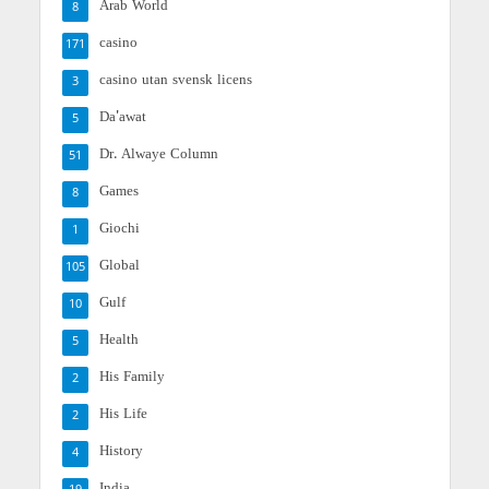
Arab World
8
casino
171
casino utan svensk licens
3
Da'awat
5
Dr. Alwaye Column
51
Games
8
Giochi
1
Global
105
Gulf
10
Health
5
His Family
2
His Life
2
History
4
India