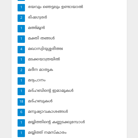
ഭയവും ഞെട്ടലും ഉണ്ടായാല്‍
1
ഭിഷഗ്വരര്‍
2
മഅ്മൂന്‍
1
മക്തി തങ്ങള്‍
1
മഖാസ്വിദുശ്ശരീഅഃ
4
മടക്കയാത്രയില്‍
1
മദീന മാതൃക
2
മദ്യപാനം
1
മദ്ഹബിന്റെ ഇമാമുകള്‍
1
മദ്ഹബുകള്‍
18
മനുഷ്യാവകാശങ്ങള്‍
6
മയ്യിത്തിന്റെ കണ്ണടക്കുമ്പോള്‍
1
മയ്യിത്ത് നമസ്‌കാരം
1