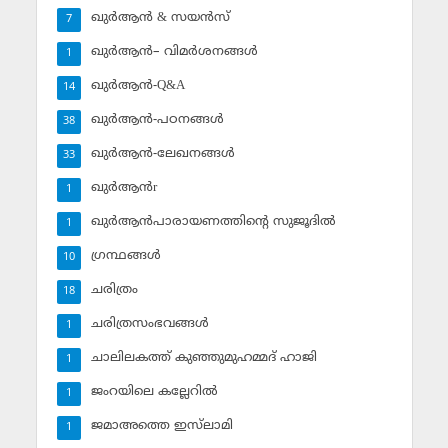
ഖുര്‍ആന്‍ & സയന്‍സ്‌
7
ഖുര്‍ആന്‍– വിമര്‍ശനങ്ങള്‍
1
ഖുര്‍ആന്‍-Q&A
14
ഖുര്‍ആന്‍-പഠനങ്ങള്‍
38
ഖുര്‍ആന്‍-ലേഖനങ്ങള്‍
33
ഖുര്‍ആന്‍r
1
ഖുര്‍ആന്‍പാരായണത്തിന്റെ സുജൂദില്‍
1
ഗ്രന്ഥങ്ങള്‍
10
ചരിത്രം
18
ചരിത്രസംഭവങ്ങള്‍
1
ചാലിലകത്ത് കുഞ്ഞുമുഹമ്മദ് ഹാജി
1
ജംറയിലെ കല്ലേറില്‍
1
ജമാഅത്തെ ഇസ്‌ലാമി
1