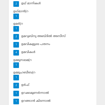
ഉഥ് മാനികള്‍
2
ഉഥ്മാന്‍(റ
1
ഉമര്‍(റ
1
ഉമറുബ്‌നു അബ്ദില്‍ അസീസ്‌
2
ഉമവികളുടെ പതനം
1
ഉമവികള്‍
4
ഉമ്മുസലമ(റ
1
ഉമ്മുഹബീബ(റ
1
ഉര്‍ഫ്
2
ഉറക്കമുണര്‍ന്നാല്‍
1
ഉറങ്ങാന്‍ കിടന്നാല്‍
1