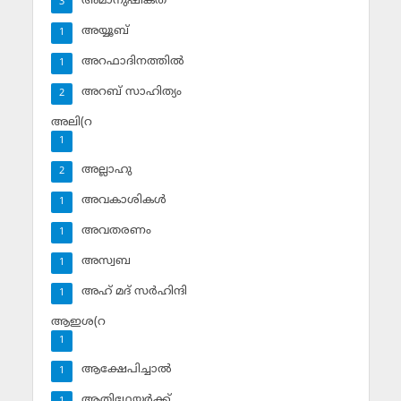
അമാനുഷികത
3
അയ്യൂബ്‌
1
അറഫാദിനത്തില്‍
1
അറബ് സാഹിത്യം
2
അലി(റ
1
അല്ലാഹു
2
അവകാശികള്‍
1
അവതരണം
1
അസ്വബ
1
അഹ് മദ് സര്‍ഹിന്ദി
1
ആഇശ(റ
1
ആക്ഷേപിച്ചാല്‍
1
ആതിഥേയര്‍ക്ക്