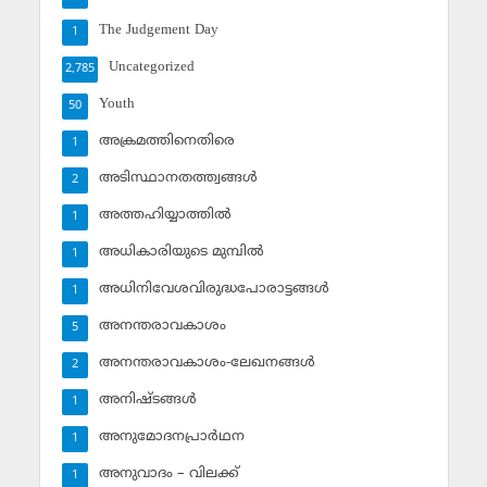
The Judgement Day
1
Uncategorized
2,785
Youth
50
അക്രമത്തിനെതിരെ
1
അടിസ്ഥാനതത്ത്വങ്ങള്‍
2
അത്തഹിയ്യാത്തില്‍
1
അധികാരിയുടെ മുമ്പില്‍
1
അധിനിവേശവിരുദ്ധപോരാട്ടങ്ങള്‍
1
അനന്തരാവകാശം
5
അനന്തരാവകാശം-ലേഖനങ്ങള്‍
2
അനിഷ്ടങ്ങള്‍
1
അനുമോദനപ്രാര്‍ഥന
1
അനുവാദം – വിലക്ക്‌
1