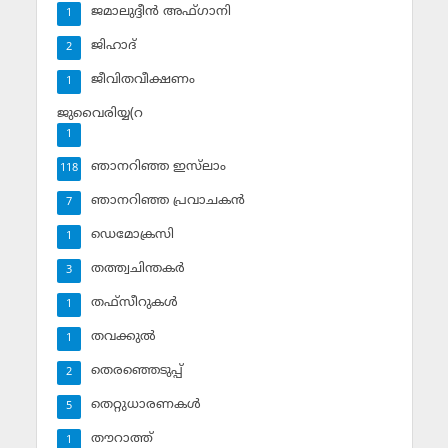
ജമാലുദ്ദീന്‍ അഫ്ഗാനി
1
ജിഹാദ്‌
2
ജീവിതവീക്ഷണം
1
ജുവൈരിയ്യ(റ
1
ഞാനറിഞ്ഞ ഇസ്‌ലാം
118
ഞാനറിഞ്ഞ പ്രവാചകന്‍
7
ഡെമോക്രസി
1
തത്ത്വചിന്തകര്‍
3
തഫ്‌സീറുകള്‍
1
തവക്കുല്‍
1
തെരഞ്ഞെടുപ്പ്
2
തെറ്റുധാരണകള്‍
5
തൗറാത്ത്
1