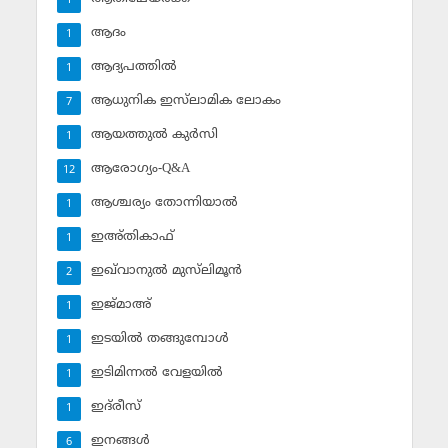
1
ആദം
1
ആദ്യപത്തില്‍
1
ആധുനിക ഇസ്‌ലാമിക ലോകം
7
ആയത്തുല്‍ കുര്‍സി
1
ആരോഗ്യം-Q&A
12
ആശ്ചര്യം തോന്നിയാല്‍
1
ഇഅ്തികാഫ്‌
1
ഇഖ്‌വാനുല്‍ മുസ്‌ലിമൂന്‍
2
ഇജ്മാഅ്
1
ഇടയില്‍ തങ്ങുമ്പോള്‍
1
ഇടിമിന്നല്‍ വേളയില്‍
1
ഇദ്‌രീസ്‌
1
ഇനങ്ങള്‍
6