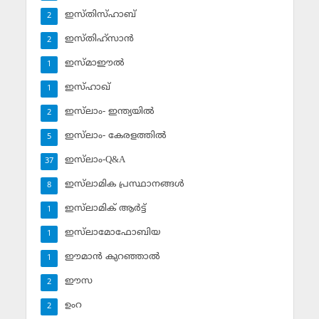
ഇസ്തിസ്ഹാബ്
2
ഇസ്തിഹ്‌സാന്‍
2
ഇസ്മാഈല്‍
1
ഇസ്ഹാഖ്‌
1
ഇസ്‌ലാം- ഇന്ത്യയില്‍
2
ഇസ്‌ലാം- കേരളത്തില്‍
5
ഇസ്‌ലാം-Q&A
37
ഇസ്‌ലാമിക പ്രസ്ഥാനങ്ങള്‍
8
ഇസ്‌ലാമിക് ആര്‍ട്ട്
1
ഇസ്‌ലാമോഫോബിയ
1
ഈമാന്‍ കുറഞ്ഞാല്‍
1
ഈസ
2
ഉംറ
2