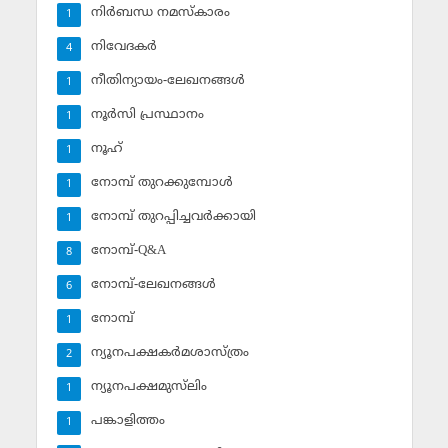
നിര്‍ബന്ധ നമസ്‌കാരം
1
നിവേദകര്‍
4
നീതിന്യായം-ലേഖനങ്ങള്‍
1
നൂര്‍സി പ്രസ്ഥാനം
1
നൂഹ്‌
1
നോമ്പ് തുറക്കുമ്പോള്‍
1
നോമ്പ് തുറപ്പിച്ചവര്‍ക്കായി
1
നോമ്പ്-Q&A
8
നോമ്പ്-ലേഖനങ്ങള്‍
6
നോമ്പ്‌
1
ന്യൂനപക്ഷകര്‍മശാസ്ത്രം
2
ന്യൂനപക്ഷമുസ്‌ലിം
1
പങ്കാളിത്തം
1