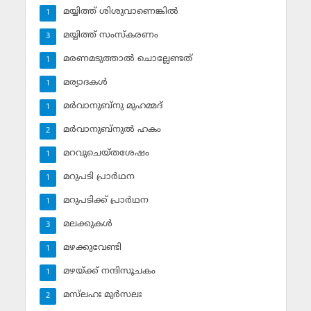
മയ്യിത്ത് ശിശുവാണെങ്കില്‍
1
മയ്യിത്ത് സംസ്‌കരണം
3
മരണമടുത്താല്‍ ചൊല്ലേണ്ടത്
1
മര്യാദകള്‍
1
മര്‍വാനുബ്‌നു മുഹമ്മദ്
1
മര്‍വാനുബ്‌നുല്‍ ഹകം
2
മറവുചെയ്തശേഷം
1
മറുപടി പ്രാര്‍ഥന
1
മറുപടിക്ക് പ്രാര്‍ഥന
1
മലക്കുകള്‍
3
മഴക്കുവേണ്ടി
1
മഴയ്ക്ക് നന്ദിസൂചകം
1
മസ്‌ലഹഃ മുര്‍സലഃ
2