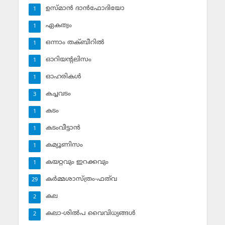
ഉസ്മാന്‍ ദാന്‍ഫോദിയോ
1
ഏകത്വം
1
ഒന്നാം തക്ബീറില്‍
1
ഓറിയന്റലിസം
1
ഓഹരികള്‍
1
കച്ചവടം
3
കടം
1
കടംവീട്ടാന്‍
1
കമ്യൂണിസം
1
കയറ്റവും ഇറക്കവും
1
കര്‍മ്മശാസ്ത്രം-ഫത്‌വ
29
കല
2
കലാ-ശില്‍പ വൈവിധ്യങ്ങള്‍
2