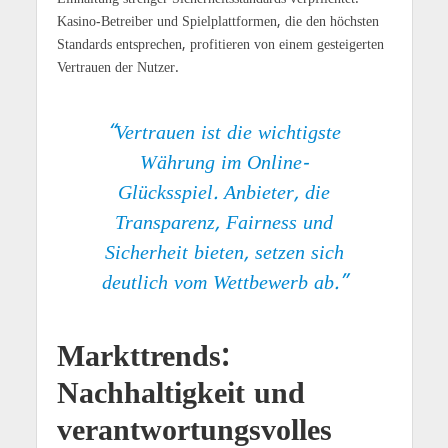
Kasino-Betreiber und Spielplattformen, die den höchsten
Standards entsprechen, profitieren von einem gesteigerten
Vertrauen der Nutzer.
“Vertrauen ist die wichtigste
Währung im Online-
Glücksspiel. Anbieter, die
Transparenz, Fairness und
Sicherheit bieten, setzen sich
deutlich vom Wettbewerb ab.”
Markttrends:
Nachhaltigkeit und
verantwortungsvolles