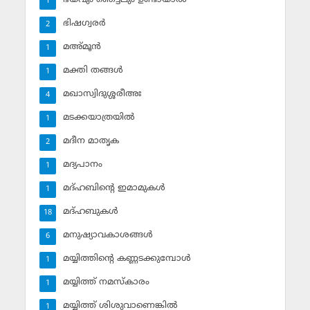
1
ഭിഷഗ്വരര്‍
2
മഅ്മൂന്‍
1
മക്തി തങ്ങള്‍
1
മഖാസ്വിദുശ്ശരീഅഃ
4
മടക്കയാത്രയില്‍
1
മദീന മാതൃക
2
മദ്യപാനം
1
മദ്ഹബിന്റെ ഇമാമുകള്‍
1
മദ്ഹബുകള്‍
18
മനുഷ്യാവകാശങ്ങള്‍
6
മയ്യിത്തിന്റെ കണ്ണടക്കുമ്പോള്‍
1
മയ്യിത്ത് നമസ്‌കാരം
1
മയ്യിത്ത് ശിശുവാണെങ്കില്‍
1