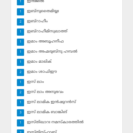
ഇന്‍ജീല്‍
1
ഇബ്‌നുതൈമിയ്യഃ
1
ഇബ്‌റാഹീം
2
ഇബ്‌റാഹീമിസ്വലാത്ത്
1
ഇമാം അബൂഹനീഫ
1
ഇമാം അഹ്മദുബ്‌നു ഹമ്പല്‍
1
ഇമാം മാലിക്
1
ഇമാം ശാഫിഈ
2
ഇസ് ലാം
1
ഇസ് ലാം അനുഭവം
2
ഇസ് ലാമിക ഇന്‍ഷുറന്‍സ്‌
1
ഇസ് ലാമിക ബാങ്കിങ്‌
3
ഇസ്തിഖാറഃ നമസ്‌കാരത്തില്‍
1
ഇസ്തിസ്ഹാബ്
2