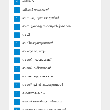
ഫിഖ്ഹ്‌
4
ഫിത്വര്‍ സകാത്ത്‌
1
ബന്ധപ്പെടുന്ന വേളയില്‍
1
ബന്ധുക്കളെ സാന്ത്വനിപ്പിക്കാന്‍
1
ബലി
1
ബലിയറുക്കുമ്പോള്‍
1
ബഹുഭാര്യാത്വം
1
ബാങ്ക് – ഇഖാമത്ത്
1
ബാങ്ക് കഴിഞ്ഞാല്‍
1
ബാങ്ക് വിളി കേട്ടാല്‍
1
ബാത്‌റൂമില്‍ കയറുമ്പോള്‍
1
ഭക്ഷണശേഷം
1
ഭയന്ന് ഞെട്ടിയുണര്‍ന്നാല്‍
1
ഭയവും ഞെട്ടലും ഉണ്ടായാല്‍