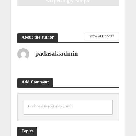
Surprisingly Simple
3 weeks ago
VIEW ALL POSTS
About the author
padasalaadmin
Add Comment
Click here to post a comment
Topics