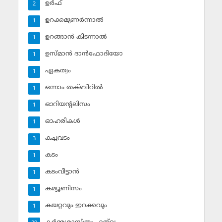
ഉര്‍ഫ്
2
ഉറക്കമുണര്‍ന്നാല്‍
1
ഉറങ്ങാന്‍ കിടന്നാല്‍
1
ഉസ്മാന്‍ ദാന്‍ഫോദിയോ
1
ഏകത്വം
1
ഒന്നാം തക്ബീറില്‍
1
ഓറിയന്റലിസം
1
ഓഹരികള്‍
1
കച്ചവടം
3
കടം
1
കടംവീട്ടാന്‍
1
കമ്യൂണിസം
1
കയറ്റവും ഇറക്കവും
1