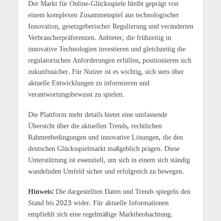
Der Markt für Online-Glücksspiele bleibt geprägt von
einem komplexen Zusammenspiel aus technologischer
Innovation, gesetzgeberischer Regulierung und veränderten
Verbraucherpräferenzen. Anbieter, die frühzeitig in
innovative Technologien investieren und gleichzeitig die
regulatorischen Anforderungen erfüllen, positionieren sich
zukunftssicher. Für Nutzer ist es wichtig, sich stets über
aktuelle Entwicklungen zu informieren und
verantwortungsbewusst zu spielen.
Die Plattform mehr details bietet eine umfassende
Übersicht über die aktuellen Trends, rechtlichen
Rahmenbedingungen und innovative Lösungen, die den
deutschen Glücksspielmarkt maßgeblich prägen. Diese
Unterstützung ist essenziell, um sich in einem sich ständig
wandelnden Umfeld sicher und erfolgreich zu bewegen.
Hinweis:
Die dargestellten Daten und Trends spiegeln den
Stand bis 2023 wider. Für aktuelle Informationen
empfiehlt sich eine regelmäßige Marktbeobachtung.