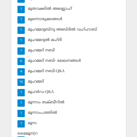
മുതവക്കില്‍ അലല്ലാഹ്
1
മുന്നൊരുക്കങ്ങള്‍
1
മുഹമ്മദുബ്‌നു അബ്ദില്‍ വഹ്ഹാബ്
1
മുഹമ്മദുല്‍ മഹ്ദി
1
മുഹമ്മദ് നബി
1
മുഹമ്മദ് നബി- ലേഖനങ്ങള്‍
6
മുഹമ്മദ് നബി-Q&A
4
മുഹമ്മദ്‌
16
മുഹര്‍റം-Q&A
1
മൂന്നാം തക്ബീറില്‍
1
മൂന്നാംപത്തില്‍
1
മൂസ
1
മൈമൂന(റ