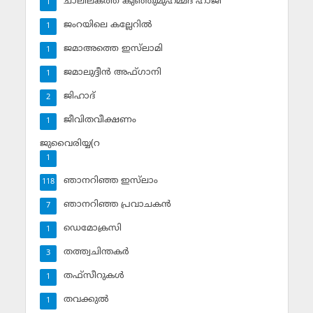
ചാലിലകത്ത് കുഞ്ഞുമുഹമ്മദ് ഹാജി
1
ജംറയിലെ കല്ലേറില്‍
1
ജമാഅത്തെ ഇസ്‌ലാമി
1
ജമാലുദ്ദീന്‍ അഫ്ഗാനി
1
ജിഹാദ്‌
2
ജീവിതവീക്ഷണം
1
ജുവൈരിയ്യ(റ
1
ഞാനറിഞ്ഞ ഇസ്‌ലാം
118
ഞാനറിഞ്ഞ പ്രവാചകന്‍
7
ഡെമോക്രസി
1
തത്ത്വചിന്തകര്‍
3
തഫ്‌സീറുകള്‍
1
തവക്കുല്‍
1