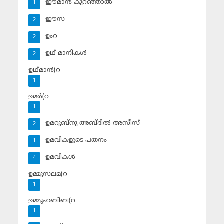
ഈമാന്‍ കുറഞ്ഞാല്‍
1
ഈസ
2
ഉംറ
2
ഉഥ് മാനികള്‍
2
ഉഥ്മാന്‍(റ
1
ഉമര്‍(റ
1
ഉമറുബ്‌നു അബ്ദില്‍ അസീസ്‌
2
ഉമവികളുടെ പതനം
1
ഉമവികള്‍
4
ഉമ്മുസലമ(റ
1
ഉമ്മുഹബീബ(റ
1