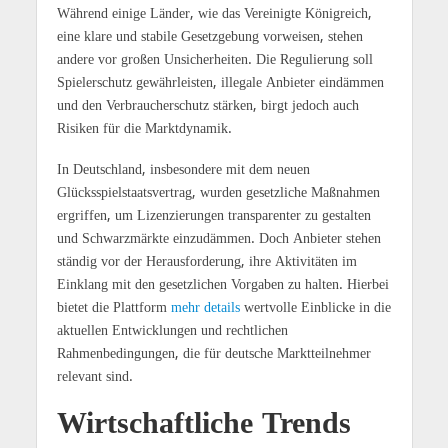
Während einige Länder, wie das Vereinigte Königreich,
eine klare und stabile Gesetzgebung vorweisen, stehen
andere vor großen Unsicherheiten. Die Regulierung soll
Spielerschutz gewährleisten, illegale Anbieter eindämmen
und den Verbraucherschutz stärken, birgt jedoch auch
Risiken für die Marktdynamik.
In Deutschland, insbesondere mit dem neuen
Glücksspielstaatsvertrag, wurden gesetzliche Maßnahmen
ergriffen, um Lizenzierungen transparenter zu gestalten
und Schwarzmärkte einzudämmen. Doch Anbieter stehen
ständig vor der Herausforderung, ihre Aktivitäten im
Einklang mit den gesetzlichen Vorgaben zu halten. Hierbei
bietet die Plattform
mehr details
wertvolle Einblicke in die
aktuellen Entwicklungen und rechtlichen
Rahmenbedingungen, die für deutsche Marktteilnehmer
relevant sind.
Wirtschaftliche Trends