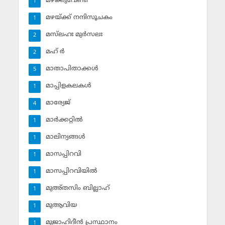
മഴക്കുവേണ്ടി
1
മഴയ്ക്ക് നന്ദിസൂചകം
1
മസ്‌ലഹഃ മുര്‍സലഃ
2
മഹ് ര്‍
2
മാതാപിതാക്കള്‍
5
മാപ്പിളകലകള്‍
1
മാര്യേജ്
4
മാര്‍ക്കറ്റില്‍
1
മാലിന്യങ്ങള്‍
1
മാസപ്പിറവി
1
മാസപ്പിറവിയില്‍
1
മുഅ്തസിം ബില്ലാഹ്
1
മുആവിയ
1
മുജാഹിദീന്‍ പ്രസ്ഥാനം
1