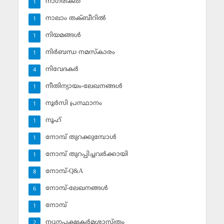
നാഗരികത
1
നാലാം തക്ബീറില്‍
1
നിയമങ്ങള്‍
1
നിര്‍ബന്ധ നമസ്‌കാരം
1
നിവേദകര്‍
4
നീതിന്യായം-ലേഖനങ്ങള്‍
1
നൂര്‍സി പ്രസ്ഥാനം
1
നൂഹ്‌
1
നോമ്പ് തുറക്കുമ്പോള്‍
1
നോമ്പ് തുറപ്പിച്ചവര്‍ക്കായി
1
നോമ്പ്-Q&A
8
നോമ്പ്-ലേഖനങ്ങള്‍
6
നോമ്പ്‌
1
ന്യൂനപക്ഷകര്‍മശാസ്ത്രം
2