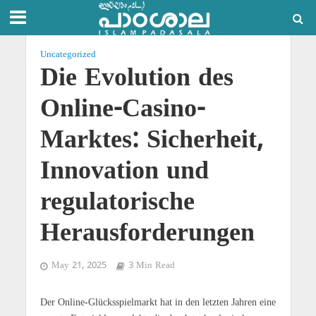
Uncategorized
Die Evolution des
Online-Casino-
Marktes: Sicherheit,
Innovation und
regulatorische
Herausforderungen
May 21, 2025
3 Min Read
Der Online-Glücksspielmarkt hat in den letzten Jahren eine