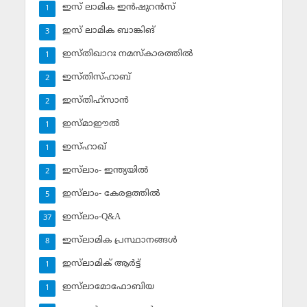
ഇസ് ലാമിക ഇന്‍ഷുറന്‍സ്‌
1
ഇസ് ലാമിക ബാങ്കിങ്‌
3
ഇസ്തിഖാറഃ നമസ്‌കാരത്തില്‍
1
ഇസ്തിസ്ഹാബ്
2
ഇസ്തിഹ്‌സാന്‍
2
ഇസ്മാഈല്‍
1
ഇസ്ഹാഖ്‌
1
ഇസ്‌ലാം- ഇന്ത്യയില്‍
2
ഇസ്‌ലാം- കേരളത്തില്‍
5
ഇസ്‌ലാം-Q&A
37
ഇസ്‌ലാമിക പ്രസ്ഥാനങ്ങള്‍
8
ഇസ്‌ലാമിക് ആര്‍ട്ട്
1
ഇസ്‌ലാമോഫോബിയ
1