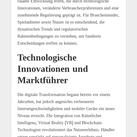
rasante Entwicklung erlebt, die durch technologische
Innovationen, veränderte Verbraucherpräferenzen und eine
zunehmende Regulierung geprägt ist. Für Brancheninsider,
Spielanbieter sowie Nutzer ist es entscheidend, die
dynamischen Trends und regulatorischen
Rahmenbedingungen zu verstehen, um fundierte
Entscheidungen treffen zu können.
Technologische
Innovationen und
Marktführer
Die digitale Transformation begann bereits vor einem
Jahrzehnt, hat jedoch angesichts verbesserter
Internetgeschwindigkeiten und mobiler Geräte ein neues
Niveau erreicht. Die Integration von Künstlicher
Intelligenz, Virtual Reality (VR) und Blockchain-
Technologien revolutioniert das Nutzererlebnis. Händler