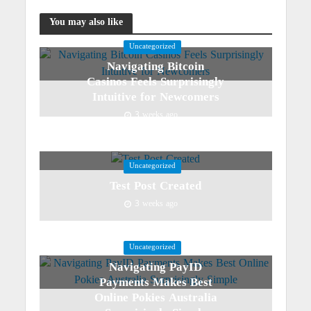
You may also like
Uncategorized
Navigating Bitcoin
Casinos Feels Surprisingly
Intuitive for Newcomers
3 weeks ago
Uncategorized
Test Post Created
3 weeks ago
Uncategorized
Navigating PayID
Payments Makes Best
Online Pokies Australia