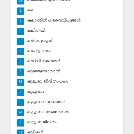
കര്‍മ്മശാസ്ത്രം-ഫത്‌വ
29
കല
2
കലാ-ശില്‍പ വൈവിധ്യങ്ങള്‍
2
കലിഗ്രഫി
1
കഴിക്കുംമുമ്പ്
1
കാപിറ്റലിസം
1
കാറ്റ് വീശുമ്പോള്‍
1
കുഞ്ഞുണ്ടായാല്‍
1
കുടുംബ ജീവിതം-Q&A
53
കുടുംബം
2
കുടുംബം-പഠനങ്ങള്‍
1
കുടുംബം-ലേഖനങ്ങള്‍
41
കുടുംബജീവിതം
1
കുട്ടികള്‍
10