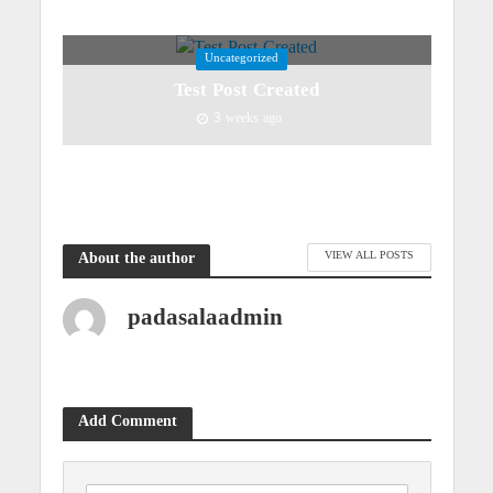
Uncategorized
Test Post Created
3 weeks ago
VIEW ALL POSTS
About the author
padasalaadmin
Add Comment