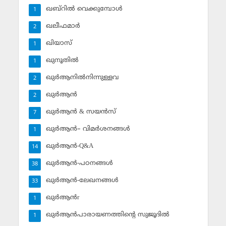
ഖബ്‌റില്‍ വെക്കുമ്പോള്‍
1
ഖലീഫമാര്‍
2
ഖിയാസ്
1
ഖുനൂതില്‍
1
ഖുര്‍ആനില്‍നിന്നുള്ളവ
2
ഖുര്‍ആന്‍
2
ഖുര്‍ആന്‍ & സയന്‍സ്‌
7
ഖുര്‍ആന്‍– വിമര്‍ശനങ്ങള്‍
1
ഖുര്‍ആന്‍-Q&A
14
ഖുര്‍ആന്‍-പഠനങ്ങള്‍
38
ഖുര്‍ആന്‍-ലേഖനങ്ങള്‍
33
ഖുര്‍ആന്‍r
1
ഖുര്‍ആന്‍പാരായണത്തിന്റെ സുജൂദില്‍
1