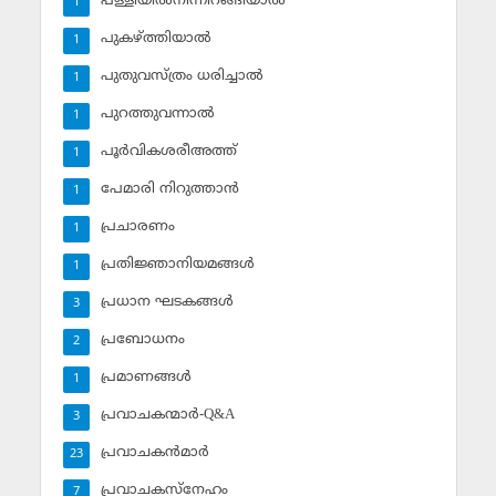
പള്ളിയില്‍നിന്നിറങ്ങിയാല്‍
1
പുകഴ്ത്തിയാല്‍
1
പുതുവസ്ത്രം ധരിച്ചാല്‍
1
പുറത്തുവന്നാല്‍
1
പൂര്‍വികശരീഅത്ത്
1
പേമാരി നിറുത്താന്‍
1
പ്രചാരണം
1
പ്രതിജ്ഞാനിയമങ്ങള്‍
1
പ്രധാന ഘടകങ്ങള്‍
3
പ്രബോധനം
2
പ്രമാണങ്ങള്‍
1
പ്രവാചകന്മാര്‍-Q&A
3
പ്രവാചകന്‍മാര്‍
23
പ്രവാചകസ്‌നേഹം
7