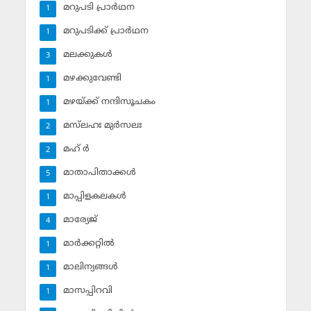
മറുപടി പ്രാര്‍ഥന
1
മറുപടിക്ക് പ്രാര്‍ഥന
1
മലക്കുകള്‍
3
മഴക്കുവേണ്ടി
1
മഴയ്ക്ക് നന്ദിസൂചകം
1
മസ്‌ലഹഃ മുര്‍സലഃ
2
മഹ് ര്‍
2
മാതാപിതാക്കള്‍
5
മാപ്പിളകലകള്‍
1
മാര്യേജ്
4
മാര്‍ക്കറ്റില്‍
1
മാലിന്യങ്ങള്‍
1
മാസപ്പിറവി
1