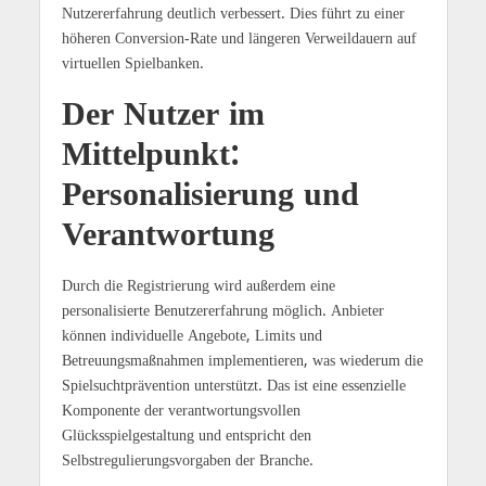
Nutzererfahrung deutlich verbessert. Dies führt zu einer
höheren Conversion-Rate und längeren Verweildauern auf
virtuellen Spielbanken.
Der Nutzer im
Mittelpunkt:
Personalisierung und
Verantwortung
Durch die Registrierung wird außerdem eine
personalisierte Benutzererfahrung möglich. Anbieter
können individuelle Angebote, Limits und
Betreuungsmaßnahmen implementieren, was wiederum die
Spielsuchtprävention unterstützt. Das ist eine essenzielle
Komponente der verantwortungsvollen
Glücksspielgestaltung und entspricht den
Selbstregulierungsvorgaben der Branche.