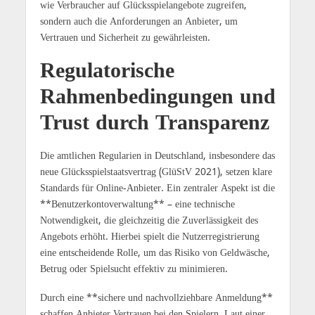
wie Verbraucher auf Glücksspielangebote zugreifen,
sondern auch die Anforderungen an Anbieter, um
Vertrauen und Sicherheit zu gewährleisten.
Regulatorische
Rahmenbedingungen und
Trust durch Transparenz
Die amtlichen Regularien in Deutschland, insbesondere das
neue Glücksspielstaatsvertrag (GlüStV 2021), setzen klare
Standards für Online-Anbieter. Ein zentraler Aspekt ist die
**Benutzerkontoverwaltung** – eine technische
Notwendigkeit, die gleichzeitig die Zuverlässigkeit des
Angebots erhöht. Hierbei spielt die Nutzerregistrierung
eine entscheidende Rolle, um das Risiko von Geldwäsche,
Betrug oder Spielsucht effektiv zu minimieren.
Durch eine **sichere und nachvollziehbare Anmeldung**
schaffen Anbieter Vertrauen bei den Spielern. Laut einer