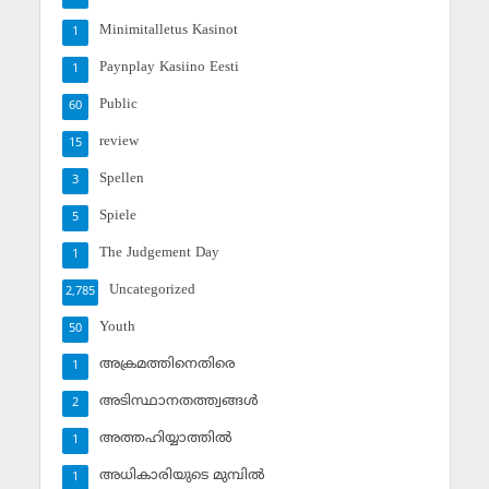
Minimitalletus Kasinot
1
Paynplay Kasiino Eesti
1
Public
60
review
15
Spellen
3
Spiele
5
The Judgement Day
1
Uncategorized
2,785
Youth
50
അക്രമത്തിനെതിരെ
1
അടിസ്ഥാനതത്ത്വങ്ങള്‍
2
അത്തഹിയ്യാത്തില്‍
1
അധികാരിയുടെ മുമ്പില്‍
1