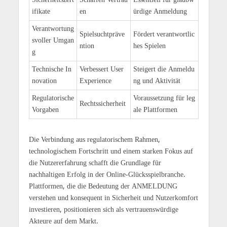
Sicherheitszert
Schaffen Vertrau
Essentiell für glaubw
ifikate
en
ürdige Anmeldung
Verantwortung
Spielsuchtpräve
Fördert verantwortlic
svoller Umgan
ntion
hes Spielen
g
Technische In
Verbessert User
Steigert die Anmeldu
novation
Experience
ng und Aktivität
Regulatorische
Voraussetzung für leg
Rechtssicherheit
Vorgaben
ale Plattformen
Die Verbindung aus regulatorischem Rahmen,
technologischem Fortschritt und einem starken Fokus auf
die Nutzererfahrung schafft die Grundlage für
nachhaltigen Erfolg in der Online-Glücksspielbranche.
Plattformen, die die Bedeutung der ANMELDUNG
verstehen und konsequent in Sicherheit und Nutzerkomfort
investieren, positionieren sich als vertrauenswürdige
Akteure auf dem Markt.