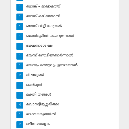
ബാങ്ക് – ഇഖാമത്ത്
1
ബാങ്ക് കഴിഞ്ഞാല്‍
1
ബാങ്ക് വിളി കേട്ടാല്‍
1
ബാത്‌റൂമില്‍ കയറുമ്പോള്‍
1
ഭക്ഷണശേഷം
1
ഭയന്ന് ഞെട്ടിയുണര്‍ന്നാല്‍
1
ഭയവും ഞെട്ടലും ഉണ്ടായാല്‍
1
ഭിഷഗ്വരര്‍
2
മഅ്മൂന്‍
1
മക്തി തങ്ങള്‍
1
മഖാസ്വിദുശ്ശരീഅഃ
4
മടക്കയാത്രയില്‍
1
മദീന മാതൃക
2