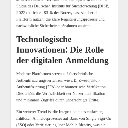
Studie des Deutschen Instituts für Suchtforschung (DISB,
2022) berichten 83 % der Nutzer, dass sie eher ein
Plattform nutzen, die klare Registrierungsprozesse und
nachweisliche Sicherheitsmaßnahmen anbietet.
Technologische
Innovationen: Die Rolle
der digitalen Anmeldung
Moderne Plattformen setzen auf fortschrittliche
Authentifizierungsverfahren, wie z.B. Zwei-Faktor-
Authentifizierung (2FA) oder biometrische Verifikation.
Dies erhöht die Verlässlichkeit der Nutzeridentifikation
und minimiert Zugriffe durch unberechtigte Dritte.
Ein weiterer Trend ist die Integration eines einfachen,
nahtlosen Anmeldeprozesses auf Basis von Single Sign-On
(SSO) oder Verifizierung über Mobile Identity, was die