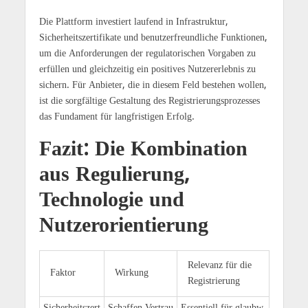
Die Plattform investiert laufend in Infrastruktur,
Sicherheitszertifikate und benutzerfreundliche Funktionen,
um die Anforderungen der regulatorischen Vorgaben zu
erfüllen und gleichzeitig ein positives Nutzererlebnis zu
sichern. Für Anbieter, die in diesem Feld bestehen wollen,
ist die sorgfältige Gestaltung des Registrierungsprozesses
das Fundament für langfristigen Erfolg.
Fazit: Die Kombination
aus Regulierung,
Technologie und
Nutzerorientierung
Relevanz für die
Faktor
Wirkung
Registrierung