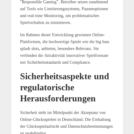
“Responsible Gaming”. Betreiber setzen zunehmend
auf Tools wie Limitierungssysteme, Pausenoptionen
und real-time Monitoring, um problematisches
Spielverhalten zu minimieren.
Im Rahmen dieser Entwicklung gewinnen Online-
Plattformen, die hochwertige Spiele wie die big bass
splash slots, anbieten, besondere Relevanz. Sie
verbinden die Attraktivität innovativer Spielformate
mit Sicherheitsstandards und Compliance.
Sicherheitsaspekte und
regulatorische
Herausforderungen
Sicherheit steht im Mittelpunkt der Akzeptanz von
Online-Glücksspielen in Deutschland. Die Einhaltung
der Glücksspielaufsicht und Datenschutzbestimmungen
ist unabdingbar.