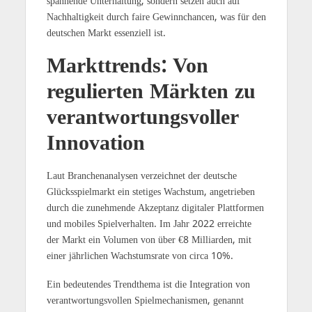
spannende Unterhaltung, sondern setzen auch auf
Nachhaltigkeit durch faire Gewinnchancen, was für den
deutschen Markt essenziell ist.
Markttrends: Von
regulierten Märkten zu
verantwortungsvoller
Innovation
Laut Branchenanalysen verzeichnet der deutsche
Glücksspielmarkt ein stetiges Wachstum, angetrieben
durch die zunehmende Akzeptanz digitaler Plattformen
und mobiles Spielverhalten. Im Jahr 2022 erreichte
der Markt ein Volumen von über
€8 Milliarden
, mit
einer jährlichen Wachstumsrate von circa 10%.
Ein bedeutendes Trendthema ist die Integration von
verantwortungsvollen Spielmechanismen, genannt