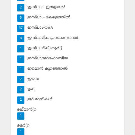
ഇസ്‌ലാം- ഇന്ത്യയില്‍
2
ഇസ്‌ലാം- കേരളത്തില്‍
5
ഇസ്‌ലാം-Q&A
37
ഇസ്‌ലാമിക പ്രസ്ഥാനങ്ങള്‍
8
ഇസ്‌ലാമിക് ആര്‍ട്ട്
1
ഇസ്‌ലാമോഫോബിയ
1
ഈമാന്‍ കുറഞ്ഞാല്‍
1
ഈസ
2
ഉംറ
2
ഉഥ് മാനികള്‍
2
ഉഥ്മാന്‍(റ
1
ഉമര്‍(റ
1