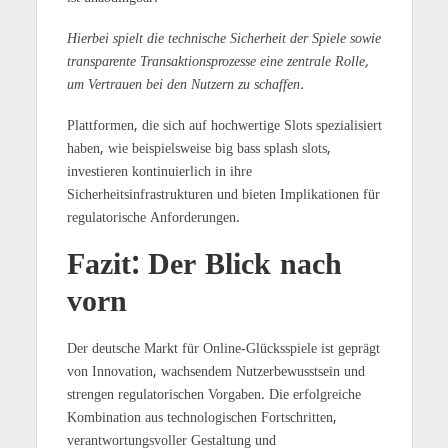
Hierbei spielt die technische Sicherheit der Spiele sowie
transparente Transaktionsprozesse eine zentrale Rolle,
um Vertrauen bei den Nutzern zu schaffen.
Plattformen, die sich auf hochwertige Slots spezialisiert
haben, wie beispielsweise big bass splash slots,
investieren kontinuierlich in ihre
Sicherheitsinfrastrukturen und bieten Implikationen für
regulatorische Anforderungen.
Fazit: Der Blick nach
vorn
Der deutsche Markt für Online-Glücksspiele ist geprägt
von Innovation, wachsendem Nutzerbewusstsein und
strengen regulatorischen Vorgaben. Die erfolgreiche
Kombination aus technologischen Fortschritten,
verantwortungsvoller Gestaltung und