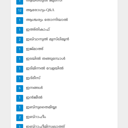
ആയത്തുല്‍ കുര്‍സി
1
ആരോഗ്യം-Q&A
12
ആശ്ചര്യം തോന്നിയാല്‍
1
ഇഅ്തികാഫ്‌
1
ഇഖ്‌വാനുല്‍ മുസ്‌ലിമൂന്‍
2
ഇജ്മാഅ്
1
ഇടയില്‍ തങ്ങുമ്പോള്‍
1
ഇടിമിന്നല്‍ വേളയില്‍
1
ഇദ്‌രീസ്‌
1
ഇനങ്ങള്‍
6
ഇന്‍ജീല്‍
1
ഇബ്‌നുതൈമിയ്യഃ
1
ഇബ്‌റാഹീം
2
ഇബ്‌റാഹീമിസ്വലാത്ത്
1