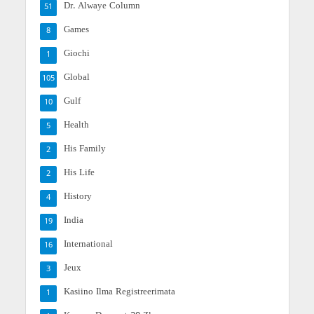
Dr. Alwaye Column
51
Games
8
Giochi
1
Global
105
Gulf
10
Health
5
His Family
2
His Life
2
History
4
India
19
International
16
Jeux
3
Kasiino Ilma Registreerimata
1