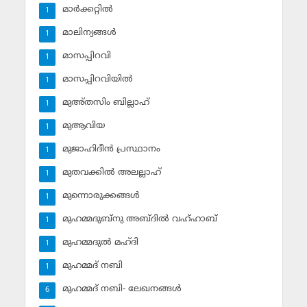
മാര്‍ക്കറ്റില്‍
1
മാലിന്യങ്ങള്‍
1
മാസപ്പിറവി
1
മാസപ്പിറവിയില്‍
1
മുഅ്തസിം ബില്ലാഹ്
1
മുആവിയ
1
മുജാഹിദീന്‍ പ്രസ്ഥാനം
1
മുതവക്കില്‍ അലല്ലാഹ്
1
മുന്നൊരുക്കങ്ങള്‍
1
മുഹമ്മദുബ്‌നു അബ്ദില്‍ വഹ്ഹാബ്
1
മുഹമ്മദുല്‍ മഹ്ദി
1
മുഹമ്മദ് നബി
1
മുഹമ്മദ് നബി- ലേഖനങ്ങള്‍
6