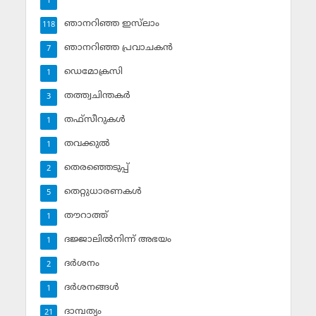
1
ഞാനറിഞ്ഞ ഇസ്‌ലാം
118
ഞാനറിഞ്ഞ പ്രവാചകന്‍
7
ഡെമോക്രസി
1
തത്ത്വചിന്തകര്‍
3
തഫ്‌സീറുകള്‍
1
തവക്കുല്‍
1
തെരഞ്ഞെടുപ്പ്
2
തെറ്റുധാരണകള്‍
5
തൗറാത്ത്
1
ദജ്ജാലില്‍നിന്ന് അഭയം
1
ദര്‍ശനം
2
ദര്‍ശനങ്ങള്‍
1
ദാമ്പത്യം
21