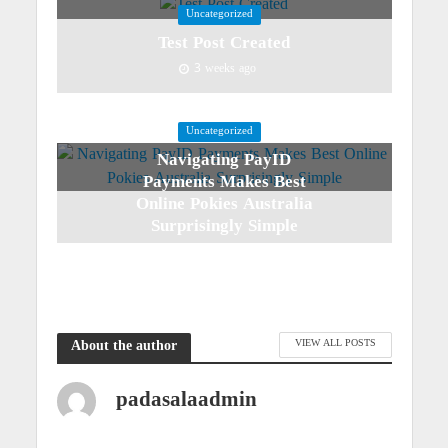
Uncategorized
Test Post Created
3 weeks ago
Uncategorized
Navigating PayID
Payments Makes Best
Online Pokies Australia
Surprisingly Simple
3 weeks ago
VIEW ALL POSTS
About the author
padasalaadmin