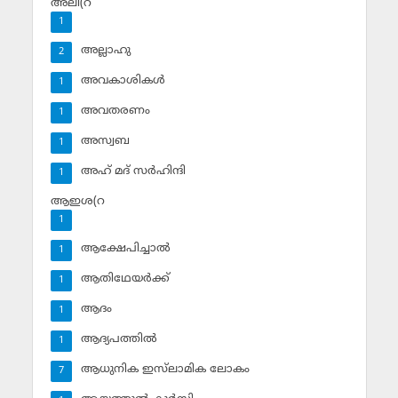
അലി(റ
1
അല്ലാഹു
2
അവകാശികള്‍
1
അവതരണം
1
അസ്വബ
1
അഹ് മദ് സര്‍ഹിന്ദി
1
ആഇശ(റ
1
ആക്ഷേപിച്ചാല്‍
1
ആതിഥേയര്‍ക്ക്
1
ആദം
1
ആദ്യപത്തില്‍
1
ആധുനിക ഇസ്‌ലാമിക ലോകം
7