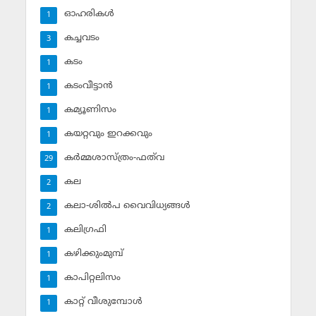
ഓഹരികള്‍
1
കച്ചവടം
3
കടം
1
കടംവീട്ടാന്‍
1
കമ്യൂണിസം
1
കയറ്റവും ഇറക്കവും
1
കര്‍മ്മശാസ്ത്രം-ഫത്‌വ
29
കല
2
കലാ-ശില്‍പ വൈവിധ്യങ്ങള്‍
2
കലിഗ്രഫി
1
കഴിക്കുംമുമ്പ്
1
കാപിറ്റലിസം
1
കാറ്റ് വീശുമ്പോള്‍
1