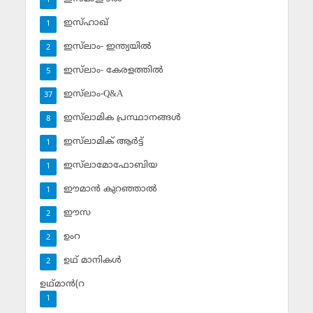
1
ഇസ്ഹാഖ്‌
1
ഇസ്‌ലാം- ഇന്ത്യയില്‍
2
ഇസ്‌ലാം- കേരളത്തില്‍
5
ഇസ്‌ലാം-Q&A
37
ഇസ്‌ലാമിക പ്രസ്ഥാനങ്ങള്‍
8
ഇസ്‌ലാമിക് ആര്‍ട്ട്
1
ഇസ്‌ലാമോഫോബിയ
1
ഈമാന്‍ കുറഞ്ഞാല്‍
1
ഈസ
2
ഉംറ
2
ഉഥ് മാനികള്‍
2
ഉഥ്മാന്‍(റ
1