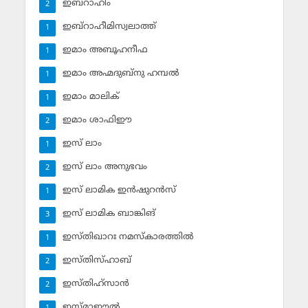
ഇബ്‌റാഹീം
2
ഇബ്‌റാഹീമിസ്വലാത്ത്
1
ഇമാം അബൂഹനീഫ
1
ഇമാം അഹ്മദുബ്‌നു ഹമ്പല്‍
1
ഇമാം മാലിക്
1
ഇമാം ശാഫിഈ
2
ഇസ് ലാം
1
ഇസ് ലാം അനുഭവം
2
ഇസ് ലാമിക ഇന്‍ഷുറന്‍സ്‌
1
ഇസ് ലാമിക ബാങ്കിങ്‌
3
ഇസ്തിഖാറഃ നമസ്‌കാരത്തില്‍
1
ഇസ്തിസ്ഹാബ്
2
ഇസ്തിഹ്‌സാന്‍
2
ഇസ്മാഈല്‍