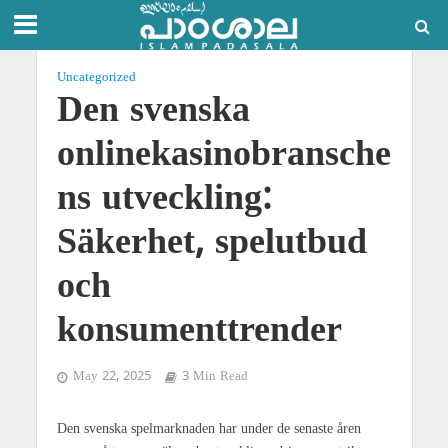
Uncategorized
Den svenska
onlinekasinobransche
ns utveckling:
Säkerhet, spelutbud
och
konsumenttrender
May 22, 2025
3 Min Read
Den svenska spelmarknaden har under de senaste åren