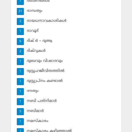
ദര്‍ശനങ്ങള്‍
1
ദാമ്പത്യം
21
ദായധനാവകാശികള്‍
2
ദാവൂദ്‌
1
ദിക് ര്‍ – ദുആ
6
ദിക്‌റുകള്‍
2
ദുഃഖവും വിഷാദവും
1
ദുസ്സഹജീവിതത്തില്‍
1
ദുസ്സ്വപ്‌നം കണ്ടാല്‍
1
ദൗത്യം
1
നബി പത്‌നിമാര്‍
1
നബിമാര്‍
5
നമസ്‌കാരം
1
നമസ്‌കാരം കഴിഞ്ഞാല്‍
1