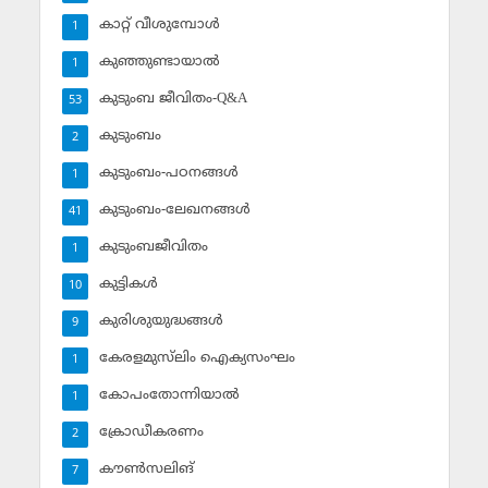
കാറ്റ് വീശുമ്പോള്‍
1
കുഞ്ഞുണ്ടായാല്‍
1
കുടുംബ ജീവിതം-Q&A
53
കുടുംബം
2
കുടുംബം-പഠനങ്ങള്‍
1
കുടുംബം-ലേഖനങ്ങള്‍
41
കുടുംബജീവിതം
1
കുട്ടികള്‍
10
കുരിശുയുദ്ധങ്ങള്‍
9
കേരളമുസ്‌ലിം ഐക്യസംഘം
1
കോപംതോന്നിയാല്‍
1
ക്രോഡീകരണം
2
കൗണ്‍സലിങ്‌
7