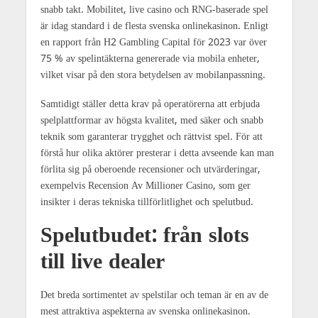
snabb takt. Mobilitet, live casino och RNG-baserade spel
är idag standard i de flesta svenska onlinekasinon. Enligt
en rapport från H2 Gambling Capital för 2023 var över
75 % av spelintäkterna genererade via mobila enheter,
vilket visar på den stora betydelsen av mobilanpassning.
Samtidigt ställer detta krav på operatörerna att erbjuda
spelplattformar av högsta kvalitet, med säker och snabb
teknik som garanterar trygghet och rättvist spel. För att
förstå hur olika aktörer presterar i detta avseende kan man
förlita sig på oberoende recensioner och utvärderingar,
exempelvis Recension Av Millioner Casino, som ger
insikter i deras tekniska tillförlitlighet och spelutbud.
Spelutbudet: från slots
till live dealer
Det breda sortimentet av spelstilar och teman är en av de
mest attraktiva aspekterna av svenska onlinekasinon.