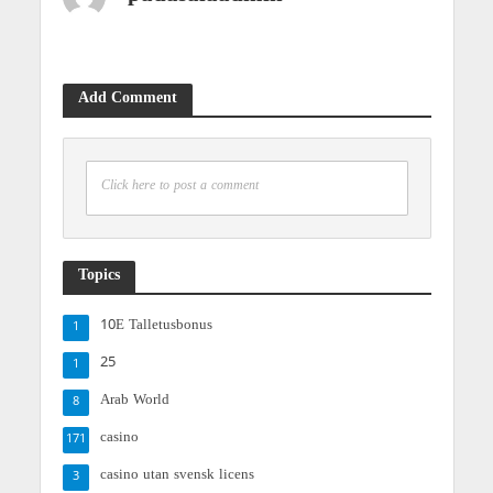
Add Comment
Click here to post a comment
Topics
10E Talletusbonus
1
25
1
Arab World
8
casino
171
casino utan svensk licens
3