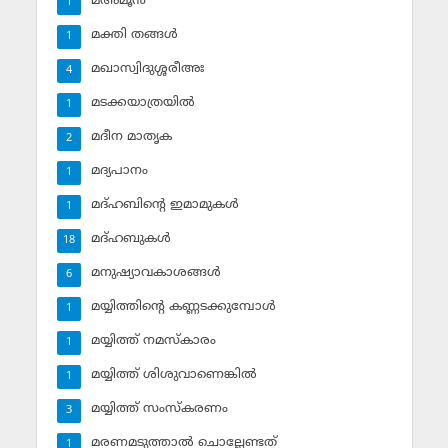
മഅ്മൂന്‍
1
മക്തി തങ്ങള്‍
1
മഖാസ്വിദുശ്ശരീഅഃ
4
മടക്കയാത്രയില്‍
1
മദീന മാതൃക
2
മദ്യപാനം
1
മദ്ഹബിന്റെ ഇമാമുകള്‍
1
മദ്ഹബുകള്‍
18
മനുഷ്യാവകാശങ്ങള്‍
6
മയ്യിത്തിന്റെ കണ്ണടക്കുമ്പോള്‍
1
മയ്യിത്ത് നമസ്‌കാരം
1
മയ്യിത്ത് ശിശുവാണെങ്കില്‍
1
മയ്യിത്ത് സംസ്‌കരണം
3
മരണമടുത്താല്‍ ചൊല്ലേണ്ടത്
1